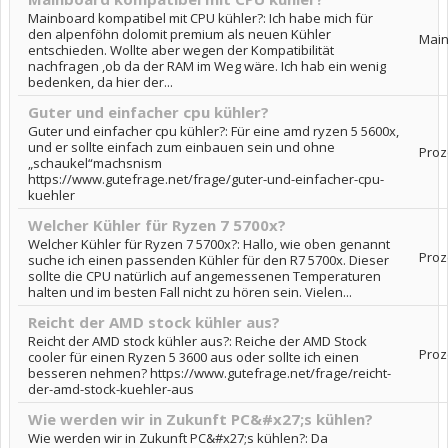
Mainboard kompatibel mit CPU kühler?: Ich habe mich für
den alpenföhn dolomit premium als neuen Kühler
Mai
entschieden. Wollte aber wegen der Kompatibilität
nachfragen ,ob da der RAM im Weg wäre. Ich hab ein wenig
bedenken, da hier der...
Guter und einfacher cpu kühler?
Guter und einfacher cpu kühler?: Für eine amd ryzen 5 5600x,
und er sollte einfach zum einbauen sein und ohne
Proz
„schaukel“machsnism
https://www.gutefrage.net/frage/guter-und-einfacher-cpu-
kuehler
Welcher Kühler für Ryzen 7 5700x?
Welcher Kühler für Ryzen 7 5700x?: Hallo, wie oben genannt
Proz
suche ich einen passenden Kühler für den R7 5700x. Dieser
sollte die CPU natürlich auf angemessenen Temperaturen
halten und im besten Fall nicht zu hören sein. Vielen...
Reicht der AMD stock kühler aus?
Reicht der AMD stock kühler aus?: Reiche der AMD Stock
Proz
cooler für einen Ryzen 5 3600 aus oder sollte ich einen
besseren nehmen? https://www.gutefrage.net/frage/reicht-
der-amd-stock-kuehler-aus
Wie werden wir in Zukunft PC&#x27;s kühlen?
Wie werden wir in Zukunft PC&#x27;s kühlen?: Da