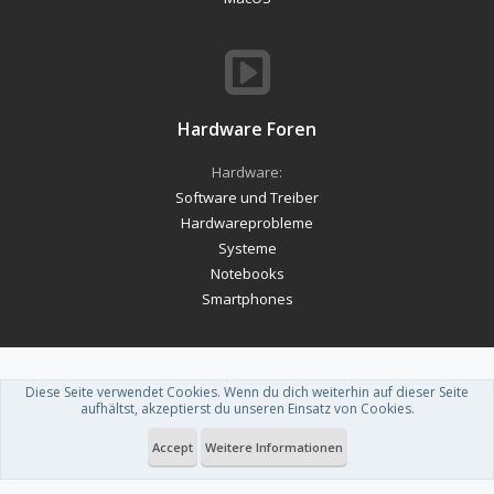
Hardware Foren
Hardware:
Software und Treiber
Hardwareprobleme
Systeme
Notebooks
Smartphones
Diese Seite verwendet Cookies. Wenn du dich weiterhin auf dieser Seite
Forum software by XenForo™
-
Deutsch von xenDach
aufhältst, akzeptierst du unseren Einsatz von Cookies.
Theme designed by
ThemeHouse
.
Accept
Weitere Informationen
Du betrachtest gerade: Wann ist der Kühler endlich verfügbar?