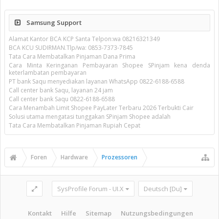
Samsung Support
Alamat Kantor BCA KCP Santa Telpon:wa 08216321349
BCA KCU SUDIRMAN.Tlp/wa: 0853-7373-7845
Tata Cara Membatalkan Pinjaman Dana Prima
Cara Minta Keringanan Pembayaran Shopee SPinjam kena denda
keterlambatan pembayaran
PT bank Saqu menyediakan layanan WhatsApp 0822-6188-6588
Call center bank Saqu, layanan 24 jam
Call center bank Saqu 0822-6188-6588
Cara Menambah Limit Shopee PayLater Terbaru 2026 Terbukti Cair
Solusi utama mengatasi tunggakan SPinjam Shopee adalah
Tata Cara Membatalkan Pinjaman Rupiah Cepat
Foren
Hardware
Prozessoren
SysProfile Forum - UI.X
Deutsch [Du]
Kontakt
Hilfe
Sitemap
Nutzungsbedingungen