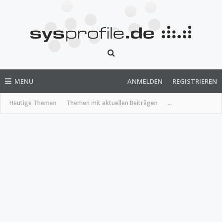
MENU
ANMELDEN
REGISTRIEREN
Heutige Themen
Themen mit aktuellen Beiträgen
...