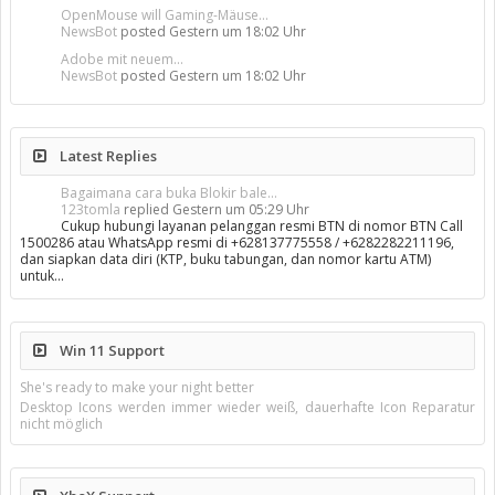
OpenMouse will Gaming-Mäuse...
NewsBot
posted
Gestern um 18:02 Uhr
Adobe mit neuem...
NewsBot
posted
Gestern um 18:02 Uhr
Latest Replies
Bagaimana cara buka Blokir bale...
123tomla
replied
Gestern um 05:29 Uhr
Cukup hubungi layanan pelanggan resmi BTN di nomor BTN Call
1500286 atau WhatsApp resmi di +628137775558 / +6282282211196,
dan siapkan data diri (KTP, buku tabungan, dan nomor kartu ATM)
untuk…
Win 11 Support
She's ready to make your night better
Desktop Icons werden immer wieder weiß, dauerhafte Icon Reparatur
nicht möglich