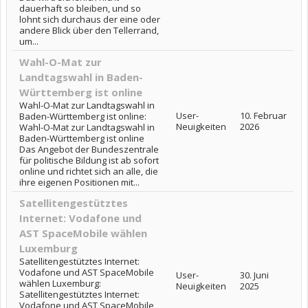
dauerhaft so bleiben, und so
lohnt sich durchaus der eine oder
andere Blick über den Tellerrand,
um...
Wahl-O-Mat zur
Landtagswahl in Baden-
Württemberg ist online
Wahl-O-Mat zur Landtagswahl in
User-
10. Februar
Baden-Württemberg ist online:
Neuigkeiten
2026
Wahl-O-Mat zur Landtagswahl in
Baden-Württemberg ist online
Das Angebot der Bundeszentrale
für politische Bildung ist ab sofort
online und richtet sich an alle, die
ihre eigenen Positionen mit...
Satellitengestütztes
Internet: Vodafone und
AST SpaceMobile wählen
Luxemburg
Satellitengestütztes Internet:
Vodafone und AST SpaceMobile
User-
30. Juni
wählen Luxemburg:
Neuigkeiten
2025
Satellitengestütztes Internet:
Vodafone und AST SpaceMobile