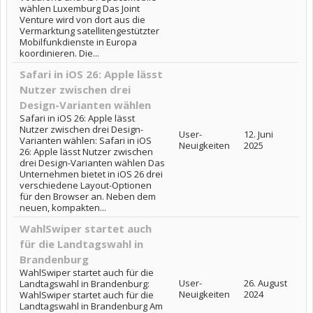
wählen Luxemburg Das Joint
Venture wird von dort aus die
Vermarktung satellitengestützter
Mobilfunkdienste in Europa
koordinieren. Die...
Safari in iOS 26: Apple lässt
Nutzer zwischen drei
Design-Varianten wählen
Safari in iOS 26: Apple lässt
Nutzer zwischen drei Design-
User-
12. Juni
Varianten wählen: Safari in iOS
Neuigkeiten
2025
26: Apple lässt Nutzer zwischen
drei Design-Varianten wählen Das
Unternehmen bietet in iOS 26 drei
verschiedene Layout-Optionen
für den Browser an. Neben dem
neuen, kompakten...
WahlSwiper startet auch
für die Landtagswahl in
Brandenburg
WahlSwiper startet auch für die
User-
26. August
Landtagswahl in Brandenburg:
Neuigkeiten
2024
WahlSwiper startet auch für die
Landtagswahl in Brandenburg Am