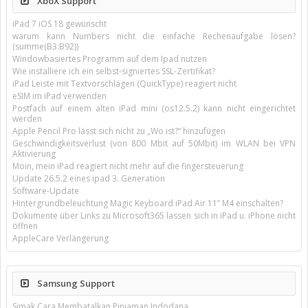
XboX Support
iPad 7 iOS 18 gewünscht
warum kann Numbers nicht die einfache Rechenaufgabe lösen?
(summe(B3:B92))
Windowbasiertes Programm auf dem Ipad nutzen
Wie installiere ich ein selbst-signiertes SSL-Zertifikat?
iPad Leiste mit Textvorschlägen (QuickType) reagiert nicht
eSIM im iPad verwenden
Postfach auf einem alten iPad mini (os12.5.2) kann nicht eingerichtet
werden
Apple Pencil Pro lässt sich nicht zu „Wo ist?“ hinzufügen
Geschwindigkeitsverlust (von 800 Mbit auf 50Mbit) im WLAN bei VPN
Aktivierung
Moin, mein iPad reagiert nicht mehr auf die fingersteuerung
Update 26.5.2 eines ipad 3. Generation
Software-Update
Hintergrundbeleuchtung Magic Keyboard iPad Air 11’’ M4 einschalten?
Dokumente über Links zu Microsoft365 lassen sich in iPad u. iPhone nicht
öffnen
AppleCare Verlängerung
Samsung Support
Simak Cara Membatalkan Pinjaman Indodana