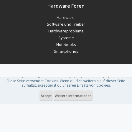
Hardware Foren
Hardware:
Software und Treiber
Hardwareprobleme
Systeme
Notebooks
Smartphones
Forum software by XenForo™
-
Deutsch von xenDach
Diese Seite verwendet Cookies. Wenn du dich weiterhin auf dieser Seite
Theme designed by
ThemeHouse
.
aufhältst, akzeptierst du unseren Einsatz von Cookies.
Accept
Weitere Informationen
Du betrachtest gerade: WahlSwiper: Wahl-Hilfe startet durch Boykott mit
Hürden