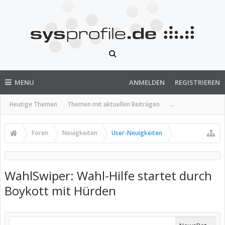
MENU
ANMELDEN
REGISTRIEREN
Heutige Themen
Themen mit aktuellen Beiträgen
...
Foren
Neuigkeiten
User-Neuigkeiten
WahlSwiper: Wahl-Hilfe startet durch
Boykott mit Hürden