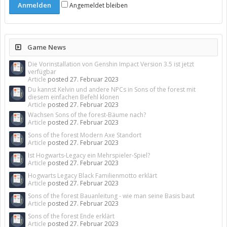
Angemeldet bleiben
Game News
Die Vorinstallation von Genshin Impact Version 3.5 ist jetzt
verfügbar
Article
posted
27. Februar 2023
Du kannst Kelvin und andere NPCs in Sons of the forest mit
diesem einfachen Befehl klonen
Article
posted
27. Februar 2023
Wachsen Sons of the forest-Bäume nach?
Article
posted
27. Februar 2023
Sons of the forest Modern Axe Standort
Article
posted
27. Februar 2023
Ist Hogwarts-Legacy ein Mehrspieler-Spiel?
Article
posted
27. Februar 2023
Hogwarts Legacy Black Familienmotto erklärt
Article
posted
27. Februar 2023
Sons of the forest Bauanleitung - wie man seine Basis baut
Article
posted
27. Februar 2023
Sons of the forest Ende erklärt
Article
posted
27. Februar 2023