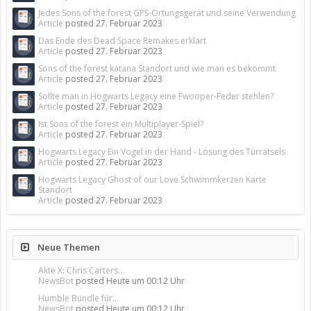
Jedes Sons of the forest GPS-Ortungsgerät und seine Verwendung
Article
posted
27. Februar 2023
Das Ende des Dead Space Remakes erklärt
Article
posted
27. Februar 2023
Sons of the forest katana Standort und wie man es bekommt
Article
posted
27. Februar 2023
Sollte man in Hogwarts Legacy eine Fwooper-Feder stehlen?
Article
posted
27. Februar 2023
Ist Sons of the forest ein Multiplayer-Spiel?
Article
posted
27. Februar 2023
Hogwarts Legacy Ein Vogel in der Hand - Lösung des Türrätsels
Article
posted
27. Februar 2023
Hogwarts Legacy Ghost of our Love Schwimmkerzen Karte
Standort
Article
posted
27. Februar 2023
Neue Themen
Akte X: Chris Carters...
NewsBot
posted
Heute um 00:12 Uhr
Humble Bundle für...
NewsBot
posted
Heute um 00:12 Uhr