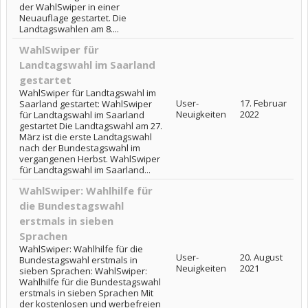
der WahlSwiper in einer
Neuauflage gestartet. Die
Landtagswahlen am 8....
WahlSwiper für
Landtagswahl im Saarland
gestartet
WahlSwiper für Landtagswahl im
User-
17. Februar
Saarland gestartet: WahlSwiper
Neuigkeiten
2022
für Landtagswahl im Saarland
gestartet Die Landtagswahl am 27.
März ist die erste Landtagswahl
nach der Bundestagswahl im
vergangenen Herbst. WahlSwiper
für Landtagswahl im Saarland...
WahlSwiper: Wahlhilfe für
die Bundestagswahl
erstmals in sieben
Sprachen
WahlSwiper: Wahlhilfe für die
User-
20. August
Bundestagswahl erstmals in
Neuigkeiten
2021
sieben Sprachen: WahlSwiper:
Wahlhilfe für die Bundestagswahl
erstmals in sieben Sprachen Mit
der kostenlosen und werbefreien