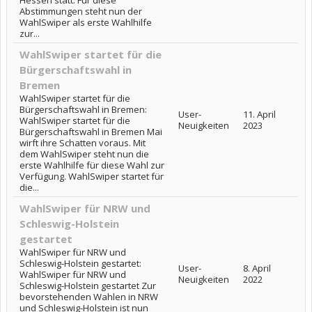
Hessen statt. Für diese
Abstimmungen steht nun der
WahlSwiper als erste Wahlhilfe
zur...
WahlSwiper startet für die
Bürgerschaftswahl in
Bremen
WahlSwiper startet für die
Bürgerschaftswahl in Bremen:
User-
11. April
WahlSwiper startet für die
Neuigkeiten
2023
Bürgerschaftswahl in Bremen Mai
wirft ihre Schatten voraus. Mit
dem WahlSwiper steht nun die
erste Wahlhilfe für diese Wahl zur
Verfügung. WahlSwiper startet für
die...
WahlSwiper für NRW und
Schleswig-Holstein
gestartet
WahlSwiper für NRW und
Schleswig-Holstein gestartet:
User-
8. April
WahlSwiper für NRW und
Neuigkeiten
2022
Schleswig-Holstein gestartet Zur
bevorstehenden Wahlen in NRW
und Schleswig-Holstein ist nun