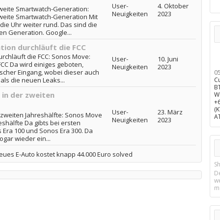
User-
4. Oktober
 zweite Smartwatch-Generation:
Neuigkeiten
2023
 zweite Smartwatch-Generation Mit
die Uhr weiter rund. Das sind die
n Generation. Google...
ion durchläuft die FCC
rchläuft die FCC: Sonos Move:
User-
10. Juni
FCC Da wird einiges geboten,
Neuigkeiten
2023
ischer Eingang, wobei dieser auch
0
als die neuen Leaks...
C
B
 in der zweiten
W
+
(
User-
23. März
 zweiten Jahreshälfte: Sonos Move
A
Neuigkeiten
2023
eshälfte Da gibts bei ersten
 Era 100 und Sonos Era 300. Da
ogar wieder ein...
eues E-Auto kostet knapp 44.000 Euro solved
Sh
D
w
m