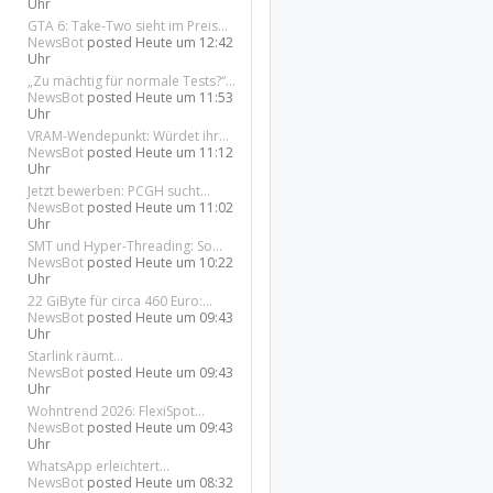
Uhr
GTA 6: Take-Two sieht im Preis...
NewsBot
posted
Heute um 12:42
Uhr
„Zu mächtig für normale Tests?“...
NewsBot
posted
Heute um 11:53
Uhr
VRAM-Wendepunkt: Würdet ihr...
NewsBot
posted
Heute um 11:12
Uhr
Jetzt bewerben: PCGH sucht...
NewsBot
posted
Heute um 11:02
Uhr
SMT und Hyper-Threading: So...
NewsBot
posted
Heute um 10:22
Uhr
22 GiByte für circa 460 Euro:...
NewsBot
posted
Heute um 09:43
Uhr
Starlink räumt...
NewsBot
posted
Heute um 09:43
Uhr
Wohntrend 2026: FlexiSpot...
NewsBot
posted
Heute um 09:43
Uhr
WhatsApp erleichtert...
NewsBot
posted
Heute um 08:32