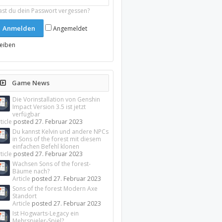
ast du dein Passwort vergessen?
Angemeldet
leiben
Game News
Die Vorinstallation von Genshin
Impact Version 3.5 ist jetzt
verfügbar
ticle
posted
27. Februar 2023
Du kannst Kelvin und andere NPCs
in Sons of the forest mit diesem
einfachen Befehl klonen
ticle
posted
27. Februar 2023
Wachsen Sons of the forest-
Bäume nach?
Article
posted
27. Februar 2023
Sons of the forest Modern Axe
Standort
Article
posted
27. Februar 2023
Ist Hogwarts-Legacy ein
Mehrspieler-Spiel?