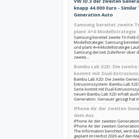
VW ID.3 der zweiten Genera
knapp 44.000 Euro - Similar
Generation Auto
Samsung bereitet zweite Tr
plant 4+4-Modellstrategie
Samsung bereitet zweite Tri-Fold-
Modellstrategie: Samsung bereitet 
und plant 4+4-Modellstrategie Laut
Samsung derzeit Zulieferer über da
zweite...
Bambu Lab X2D: Die zweite 
kommt mit Dual-Extrusion
Bambu Lab X2D: Die zweite Generat
Extrusionssystem: Bambu Lab X2D:
Serie kommt mit Dual-Extrusionss
neuen Bambu Lab X2D erhält auch 
Generation. Genauer gesagt hat m
iPhone Air der zweiten Gener
dem Aus
iPhone Air der zweiten Generation:
iPhone Air der zweiten Generation
The Information berichtet, wird da
geplant im Herbst 2026 auf den Ma