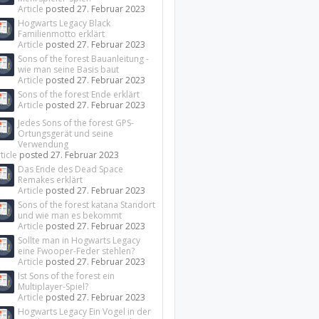
Article
posted
27. Februar 2023
Hogwarts Legacy Black
Familienmotto erklärt
Article
posted
27. Februar 2023
Sons of the forest Bauanleitung -
wie man seine Basis baut
Article
posted
27. Februar 2023
Sons of the forest Ende erklärt
Article
posted
27. Februar 2023
Jedes Sons of the forest GPS-
Ortungsgerät und seine
Verwendung
ticle
posted
27. Februar 2023
Das Ende des Dead Space
Remakes erklärt
Article
posted
27. Februar 2023
Sons of the forest katana Standort
und wie man es bekommt
Article
posted
27. Februar 2023
Sollte man in Hogwarts Legacy
eine Fwooper-Feder stehlen?
Article
posted
27. Februar 2023
Ist Sons of the forest ein
Multiplayer-Spiel?
Article
posted
27. Februar 2023
Hogwarts Legacy Ein Vogel in der