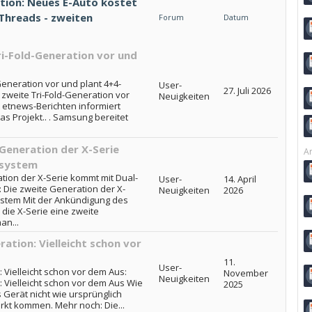
tion: Neues E-Auto kostet
 Threads - zweiten
Forum
Datum
i-Fold-Generation vor und
Generation vor und plant 4+4-
User-
27. Juli 2026
zweite Tri-Fold-Generation vor
Neuigkeiten
 etnews-Berichten informiert
s Projekt.. . Samsung bereitet
Generation der X-Serie
Ar
ssystem
ion der X-Serie kommt mit Dual-
User-
14. April
 Die zweite Generation der X-
Neuigkeiten
2026
ystem Mit der Ankündigung des
die X-Serie eine zweite
an...
ation: Vielleicht schon vor
11.
User-
 Vielleicht schon vor dem Aus:
November
Neuigkeiten
: Vielleicht schon vor dem Aus Wie
2025
s Gerät nicht wie ursprünglich
rkt kommen. Mehr noch: Die...