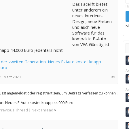
Das Facelift bietet
H
unter anderem ein
neues Interieur-
Design, neue Farben
b
und auch neue
Software für das
kompakte E-Auto
von VW. Günstig ist
napp 44.000 Euro jedenfalls nicht.
 der zweiten Generation: Neues E-Auto kostet knapp
Euro
Ar
1. März 2023
#1
Ar
sst angemeldet oder registriert sein, um Beiträge verfassen zu können. )
on: Neues E-Auto kostet knapp 44.000 Euro
Previous Thread
|
Next Thread
>