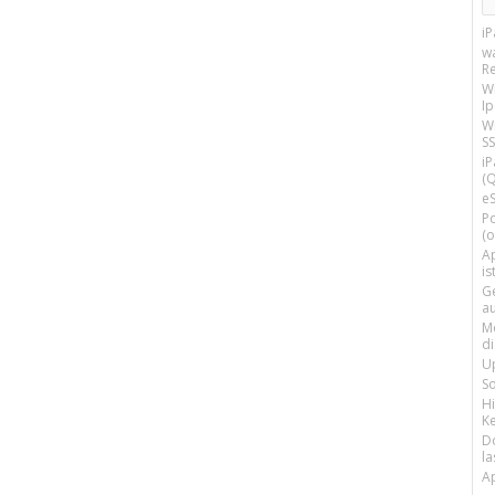
i
w
R
W
I
Wi
SS
i
(Q
e
P
(o
Ap
is
G
a
M
d
U
S
H
Ke
D
la
A