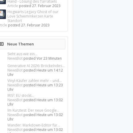
Hand - Lösung des Türrätsels
Article
posted
27. Februar 2023
Hogwarts Legacy Ghost of our
Love Schwimmkerzen Karte
Standort
ticle
posted
27. Februar 2023
Neue Themen
Sieht aus wie ein...
NewsBot
posted
Vor 23 Minuten
Generative AI 2026: Bröckelndes...
NewsBot
posted
Heute um 14:12
Uhr
Vinyl-Käufer zahlen mehr – und...
NewsBot
posted
Heute um 13:23
Uhr
IRIS²: EU stockt...
NewsBot
posted
Heute um 13:02
Uhr
Im Kurztest: Der neue Google...
NewsBot
posted
Heute um 13:02
Uhr
Wander: Markdown-Editor für...
NewsBot
posted
Heute um 13:02