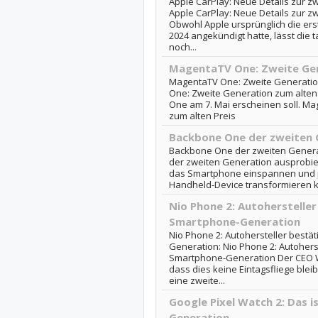
Apple CarPlay: Neue Details zur z
Apple CarPlay: Neue Details zur z
Obwohl Apple ursprünglich die ers
2024 angekündigt hatte, lässt die 
noch...
MagentaTV One: Zweite Gen
MagentaTV One: Zweite Generatio
One: Zweite Generation zum alten
One am 7. Mai erscheinen soll. M
zum alten Preis
Backbone One der zweiten 
Backbone One der zweiten Genera
der zweiten Generation ausprobier
das Smartphone einspannen und 
Handheld-Device transformieren ka
Nio Phone 2: Autohersteller
Smartphone-Generation
Nio Phone 2: Autohersteller bestä
Generation: Nio Phone 2: Autoherst
Smartphone-Generation Der CEO Wil
dass dies keine Eintagsfliege ble
eine zweite...
Google Pixel Watch 2: Das i
Generation