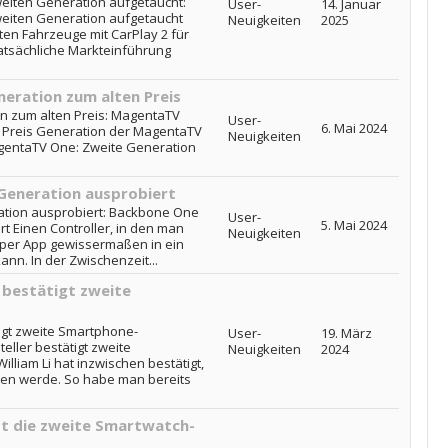
weiten Generation aufgetaucht:
User-
14. Januar
weiten Generation aufgetaucht
Neuigkeiten
2025
ten Fahrzeuge mit CarPlay 2 für
tatsächliche Markteinführung
eration zum alten Preis
n zum alten Preis: MagentaTV
User-
6. Mai 2024
 Preis Generation der MagentaTV
Neuigkeiten
agentaTV One: Zweite Generation
Generation ausprobiert
tion ausprobiert: Backbone One
User-
5. Mai 2024
t Einen Controller, in den man
Neuigkeiten
per App gewissermaßen in ein
nn. In der Zwischenzeit...
 bestätigt zweite
tigt zweite Smartphone-
User-
19. März
eller bestätigt zweite
Neuigkeiten
2024
liam Li hat inzwischen bestätigt,
iben werde. So habe man bereits
st die zweite Smartwatch-