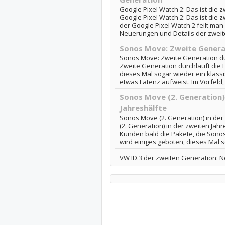
Google Pixel Watch 2: Das ist die
Google Pixel Watch 2: Das ist die
der Google Pixel Watch 2 feilt man 
Neuerungen und Details der zweite
Sonos Move: Zweite Generat
Sonos Move: Zweite Generation du
Zweite Generation durchläuft die 
dieses Mal sogar wieder ein klass
etwas Latenz aufweist. Im Vorfeld, 
Sonos Move (2. Generation)
Jahreshälfte
Sonos Move (2. Generation) in der
(2. Generation) in der zweiten Jahr
Kunden bald die Pakete, die Sonos
wird einiges geboten, dieses Mal s
VW ID.3 der zweiten Generation: N