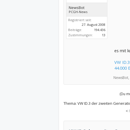
NewsBot
PCGH-News
Registriert seit:
27. August 2008
Beiträge:
194.436
Zustimmungen:
13
es mit k
VW ID.3
44.000 
NewsBot,
(Du mu
Thema:
VW ID.3 der zweiten Generati
<