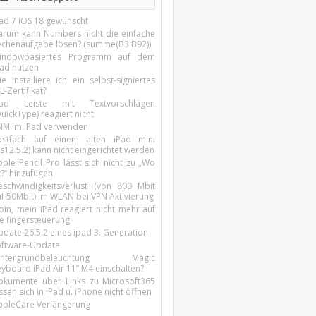
Pad 7 iOS 18 gewünscht
arum kann Numbers nicht die einfache
echenaufgabe lösen? (summe(B3:B92))
indowbasiertes Programm auf dem
pad nutzen
e installiere ich ein selbst-signiertes
L-Zertifikat?
Pad Leiste mit Textvorschlägen
uickType) reagiert nicht
SIM im iPad verwenden
ostfach auf einem alten iPad mini
s12.5.2) kann nicht eingerichtet werden
ple Pencil Pro lässt sich nicht zu „Wo
t?“ hinzufügen
eschwindigkeitsverlust (von 800 Mbit
uf 50Mbit) im WLAN bei VPN Aktivierung
oin, mein iPad reagiert nicht mehr auf
ie fingersteuerung
pdate 26.5.2 eines ipad 3. Generation
oftware-Update
intergrundbeleuchtung Magic
yboard iPad Air 11’’ M4 einschalten?
okumente über Links zu Microsoft365
ssen sich in iPad u. iPhone nicht öffnen
ppleCare Verlängerung