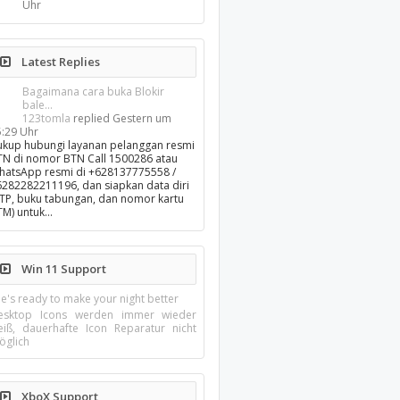
Uhr
Latest Replies
Bagaimana cara buka Blokir
bale...
123tomla
replied
Gestern um
5:29 Uhr
ukup hubungi layanan pelanggan resmi
TN di nomor BTN Call 1500286 atau
hatsApp resmi di +628137775558 /
6282282211196, dan siapkan data diri
KTP, buku tabungan, dan nomor kartu
TM) untuk…
Win 11 Support
e's ready to make your night better
esktop Icons werden immer wieder
eiß, dauerhafte Icon Reparatur nicht
öglich
XboX Support