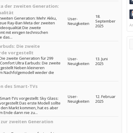
a der zweiten Generation:
alität
18.
zweiten Generation: Mehr Akku,
User-
September
Neue Ray-Ban Meta der zweiten
Neuigkeiten
Ar
2025
deoqualität Die zweite
t mit einigen technischen
 das...
rbuds: Die zweite
rde vorgestellt
Die zweite Generation für 299
User-
13. Juni
Comfort Ultra Earbuds: Die zweite
Neuigkeiten
2025
gestellt Neben kleineren
m Nachfolgemodell wieder die
on des Smart-TVs
User-
12. Februar
mart-TVs vorgestellt: Sky Glass:
Neuigkeiten
2025
rgestellt Das erste Modell sollte
f den Markt kommen, hat es aber
 Ende dann nie zu...
 zur zweiten Generation