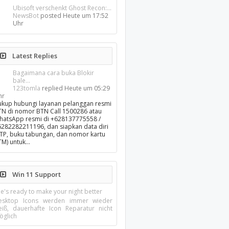
Ubisoft verschenkt Ghost Recon:...
NewsBot
posted
Heute um 17:52
Uhr
Latest Replies
Bagaimana cara buka Blokir
bale...
123tomla
replied
Heute um 05:29
hr
ukup hubungi layanan pelanggan resmi
TN di nomor BTN Call 1500286 atau
hatsApp resmi di +628137775558 /
6282282211196, dan siapkan data diri
KTP, buku tabungan, dan nomor kartu
TM) untuk…
Win 11 Support
e's ready to make your night better
esktop Icons werden immer wieder
eiß, dauerhafte Icon Reparatur nicht
öglich