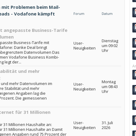
 mit Problemen beim Mail-
hreads - Vodafone kämpft
Forum
Datum
t angepasste Business-Tarife
olumen
Dienstag
passte Business-Tarife mit
User-
um 09:02
fone: Danke Deal bringt
Neuigkeiten
Uhr
unbegrenztem Datenvolumen Das
Namen Vodafone Business Kombi-
 legt der...
Ar
abilität und mehr
z
Montag
ät und mehr Datenvolumen im
User-
um 08:43
e Stabilität und mehr
Neuigkeiten
Uhr
eigenen Angaben lag die
9 Prozent. Die gemessenen
ernet für 31 Millionen
User-
31. Juli
ür 31 Millionen Haushalte an:
Neuigkeiten
2026
ür 31 Millionen Haushalte an Damit
igenen Angaben rund 75 Prozent der