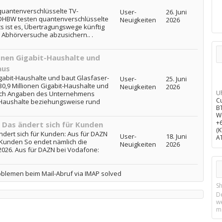
uantenverschlüsselte TV-
User-
26. Juni
DHBW testen quantenverschlüsselte
Neuigkeiten
2026
ts ist es, Übertragungswege künftig
Abhörversuche abzusichern.. .
onen Gigabit-Haushalte und
aus
gabit-Haushalte und baut Glasfaser-
User-
25. Juni
0,9 Millionen Gigabit-Haushalte und
Neuigkeiten
2026
U
Nach Angaben des Unternehmens
C
 Haushalte beziehungsweise rund
B
W
+
 Das ändert sich für Kunden
(
dert sich für Kunden: Aus für DAZN
User-
18. Juni
A
 Kunden So endet nämlich die
Neuigkeiten
2026
 2026. Aus für DAZN bei Vodafone:
oblemen beim Mail-Abruf via IMAP solved
Sh
D
w
m