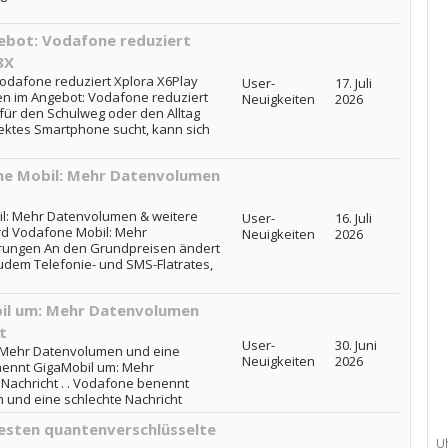
ebot: Vodafone reduziert
8X
odafone reduziert Xplora X6Play
User-
17. Juli
n im Angebot: Vodafone reduziert
Neuigkeiten
2026
für den Schulweg oder den Alltag
rektes Smartphone sucht, kann sich
ne Mobil: Mehr Datenvolumen
il: Mehr Datenvolumen & weitere
User-
16. Juli
rd Vodafone Mobil: Mehr
Neuigkeiten
2026
rungen An den Grundpreisen ändert
zudem Telefonie- und SMS-Flatrates,
il um: Mehr Datenvolumen
t
User-
30. Juni
 Mehr Datenvolumen und eine
Neuigkeiten
2026
nennt GigaMobil um: Mehr
Nachricht . . Vodafone benennt
und eine schlechte Nachricht
sten quantenverschlüsselte
U