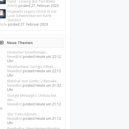
Hand - Lösung des Türrätsels
Article
posted
27. Februar 2023
Hogwarts Legacy Ghost of our
Love Schwimmkerzen Karte
Standort
ticle
posted
27. Februar 2023
Neue Themen
Deutscher Einzelhandel...
NewsBot
posted
Heute um 22:12
Uhr
WeatherNext: Google öffnet...
NewsBot
posted
Heute um 22:12
Uhr
Material zum Gothic 2 Remake...
NewsBot
posted
Heute um 21:32
Uhr
Google Messages: Umbau bei
der...
NewsBot
posted
Heute um 21:12
hr
Star Trek Legends:...
NewsBot
posted
Heute um 21:12
Uhr
BambuBar: Menüleisten-Monitor...