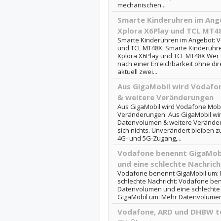
mechanischen...
Smarte Kinderuhren im Ang
Xplora X6Play und TCL MT4
Smarte Kinderuhren im Angebot: V
und TCL MT48X: Smarte Kinderuhre
Xplora X6Play und TCL MT48X Wer 
nach einer Erreichbarkeit ohne di
aktuell zwei...
Aus GigaMobil wird Vodafo
& weitere Veränderungen
Aus GigaMobil wird Vodafone Mob
Veränderungen: Aus GigaMobil wi
Datenvolumen & weitere Verände
sich nichts. Unverändert bleiben 
4G- und 5G-Zugang,...
Vodafone benennt GigaMob
und eine schlechte Nachrich
Vodafone benennt GigaMobil um:
schlechte Nachricht: Vodafone be
Datenvolumen und eine schlechte 
GigaMobil um: Mehr Datenvolumen 
Vodafone, ARD und DHBW te