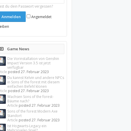
ast du dein Passwort vergessen?
Angemeldet
leiben
Game News
Die Vorinstallation von Genshin
Impact Version 3.5 ist jetzt
verfügbar
ticle
posted
27. Februar 2023
Du kannst Kelvin und andere NPCs
in Sons of the forest mit diesem
einfachen Befehl klonen
ticle
posted
27. Februar 2023
Wachsen Sons of the forest-
Bäume nach?
Article
posted
27. Februar 2023
Sons of the forest Modern Axe
Standort
Article
posted
27. Februar 2023
Ist Hogwarts-Legacy ein
Mehrspieler-Spiel?