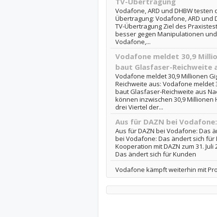
TV-Übertragung
Vodafone, ARD und DHBW testen q
Übertragung: Vodafone, ARD und 
TV-Übertragung Ziel des Praxistes
besser gegen Manipulationen und 
Vodafone,...
Vodafone meldet 30,9 Milli
baut Glasfaser-Reichweite 
Vodafone meldet 30,9 Millionen Gi
Reichweite aus: Vodafone meldet 3
baut Glasfaser-Reichweite aus 
können inzwischen 30,9 Millionen
drei Viertel der...
Aus für DAZN bei Vodafone:
Aus für DAZN bei Vodafone: Das än
bei Vodafone: Das ändert sich für
Kooperation mit DAZN zum 31. Juli
Das ändert sich für Kunden
Vodafone kämpft weiterhin mit Pr