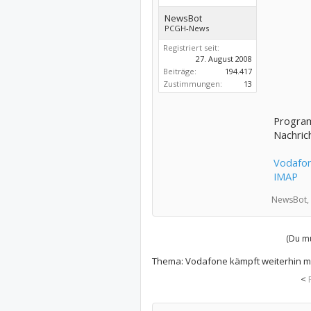
NewsBot
PCGH-News
Registriert seit:
27. August 2008
Beiträge:
194.417
Zustimmungen:
13
Program
Nachrich
Vodafon
IMAP
NewsBot,
(Du mu
Thema:
Vodafone kämpft weiterhin mi
<