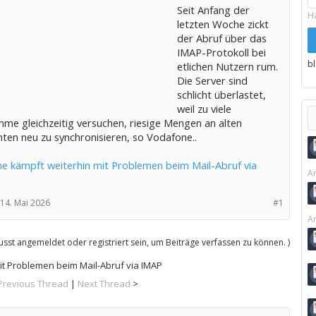
Seit Anfang der
H
letzten Woche zickt
der Abruf über das
IMAP-Protokoll bei
b
etlichen Nutzern rum.
Die Server sind
schlicht überlastet,
weil zu viele
me gleichzeitig versuchen, riesige Mengen an alten
ten neu zu synchronisieren, so Vodafone..
e kämpft weiterhin mit Problemen beim Mail-Abruf via
Ar
14. Mai 2026
#1
Ar
sst angemeldet oder registriert sein, um Beiträge verfassen zu können. )
t Problemen beim Mail-Abruf via IMAP
Previous Thread
|
Next Thread
>