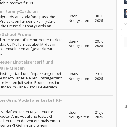
bit-Internet für 31...
für FamilyCards an
User-
30. Juli
ilyCards an: Vodafone passt die
Neuigkeiten
2026
 Preisaktion für seine FamilyCard-
Ar
 die Preise für FamilyCards an
o School Promo
l Promo: Vodafone mit neuer Back to
User-
29. Juli
 das CallYa Jahrespaket M, das im
Neuigkeiten
2026
 Datenvolumen aufgestockt wird.
..
Neuer Einsteigertarif und
ware-Mieten
insteigertarif und Anpassungen bei
User-
23. Juli
tnetz-Tarife: Neuer Einsteigertarif
Neuigkeiten
2026
-Mieten Juli seine Promotions im
kunden im Kabel- und DSL-Bereich
er-Arm: Vodafone testet KI-
U
 Vodafone testet KI-gesteuerte
User-
21. Juli
boter-Arm: Vodafone testet KI-
Neuigkeiten
2026
iber testet derzeit erstmals einen
igenen KI-Gehirn und einem