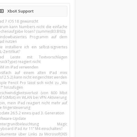
XboX Support
Pad 7 iOS 18 gewünscht
arum kann Numbers nicht die einfache
echenaufgabe lösen? (summe(B3:B92))
indowbasiertes Programm auf dem
pad nutzen
e installiere ich ein selbst-signiertes
L-Zertifikat?
Pad Leiste mit Textvorschlägen
uickType) reagiert nicht
SIM im iPad verwenden
ostfach auf einem alten iPad mini
s12.5.2) kann nicht eingerichtet werden
ple Pencil Pro lässt sich nicht zu „Wo
t?“ hinzufügen
eschwindigkeitsverlust (von 800 Mbit
uf 50Mbit) im WLAN bei VPN Aktivierung
oin, mein iPad reagiert nicht mehr auf
ie fingersteuerung
pdate 26.5.2 eines ipad 3. Generation
oftware-Update
intergrundbeleuchtung Magic
yboard iPad Air 11’’ M4 einschalten?
okumente über Links zu Microsoft365