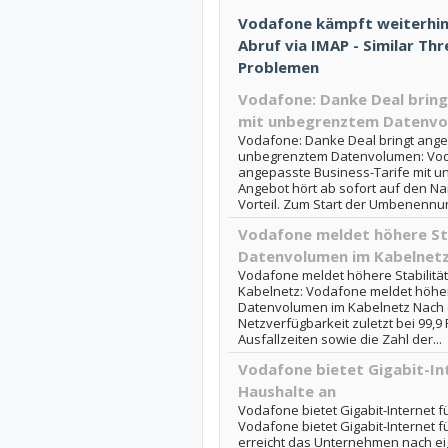
Vodafone kämpft weiterhin
Abruf via IMAP - Similar T
Problemen
Vodafone: Danke Deal bring
mit unbegrenztem Datenv
Vodafone: Danke Deal bringt ange
unbegrenztem Datenvolumen: Voda
angepasste Business-Tarife mit 
Angebot hört ab sofort auf den 
Vorteil. Zum Start der Umbenennung
Vodafone meldet höhere St
Datenvolumen im Kabelnet
Vodafone meldet höhere Stabilit
Kabelnetz: Vodafone meldet höher
Datenvolumen im Kabelnetz Nach 
Netzverfügbarkeit zuletzt bei 99,
Ausfallzeiten sowie die Zahl der...
Vodafone bietet Gigabit-Int
Haushalte an
Vodafone bietet Gigabit-Internet f
Vodafone bietet Gigabit-Internet f
erreicht das Unternehmen nach e