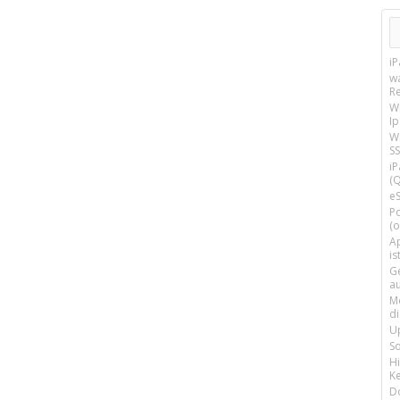
i
w
R
W
I
Wi
SS
i
(Q
e
P
(o
Ap
is
G
a
M
d
U
S
H
Ke
D