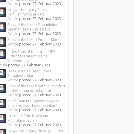
Article
posted
27. Februar 2023
Hogwarts Legacy Black
Familienmotto erklärt
Article
posted
27. Februar 2023
Sons of the forest Bauanleitung -
wie man seine Basis baut
Article
posted
27. Februar 2023
Sons of the forest Ende erklärt
Article
posted
27. Februar 2023
Jedes Sons of the forest GPS-
Ortungsgerät und seine
Verwendung
ticle
posted
27. Februar 2023
Das Ende des Dead Space
Remakes erklärt
Article
posted
27. Februar 2023
Sons of the forest katana Standort
und wie man es bekommt
Article
posted
27. Februar 2023
Sollte man in Hogwarts Legacy
eine Fwooper-Feder stehlen?
Article
posted
27. Februar 2023
Ist Sons of the forest ein
Multiplayer-Spiel?
Article
posted
27. Februar 2023
Hogwarts Legacy Ein Vogel in der