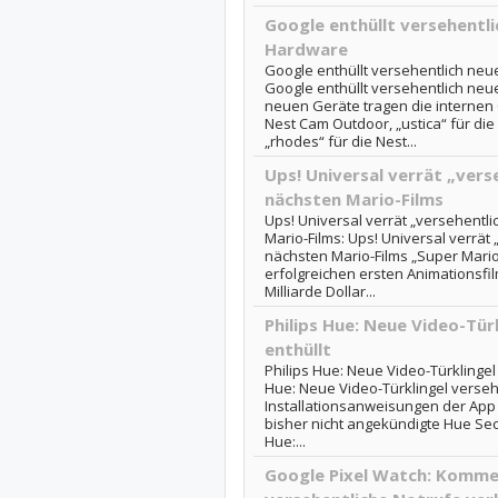
Google enthüllt versehentl
Hardware
Google enthüllt versehentlich ne
Google enthüllt versehentlich ne
neuen Geräte tragen die internen
Nest Cam Outdoor, „ustica“ für di
„rhodes“ für die Nest...
Ups! Universal verrät „verse
nächsten Mario-Films
Ups! Universal verrät „versehentli
Mario-Films: Ups! Universal verrät 
nächsten Mario-Films „Super Mario
erfolgreichen ersten Animationsfi
Milliarde Dollar...
Philips Hue: Neue Video-Tür
enthüllt
Philips Hue: Neue Video-Türklingel 
Hue: Neue Video-Türklingel versehe
Installationsanweisungen der App
bisher nicht angekündigte Hue Secur
Hue:...
Google Pixel Watch: Kommen