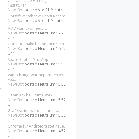
Corsair: Neue Gaming-
Tastaturen...
NewsBot
posted
Vor 31 Minuten
Ubisoft verschenkt Ghost Recon:...
NewsBot
posted
Vor 41 Minuten
AMD warnt vor neuer...
NewsBot
posted
Heute um 17:23
Uhr
Gothic Remake bekommt neuen...
NewsBot
posted
Heute um 16:42
Uhr
Space Rabbit: Mac-App...
NewsBot
posted
Heute um 15:52
Uhr
Vamo bringt Wärmepumpen von
Fox...
NewsBot
posted
Heute um 15:52
hr
Datenleck bei Framework:...
NewsBot
posted
Heute um 15:52
Uhr
Grafikkarten werden immer...
NewsBot
posted
Heute um 15:32
Uhr
Chrome für Android testet neue...
NewsBot
posted
Heute um 14:52
Uhr