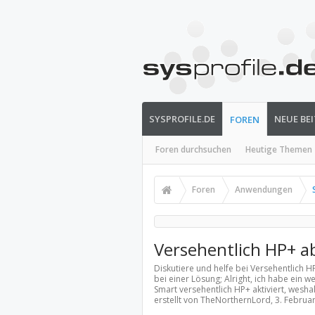
SYSPROFILE.DE
NEUE BE
FOREN
Foren durchsuchen
Heutige Themen
Foren
Anwendungen
Versehentlich HP+ a
Diskutiere und helfe bei Versehentlich 
bei einer Lösung; Alright, ich habe ein
Smart versehentlich HP+ aktiviert, wesh
erstellt von TheNorthernLord,
3. Februa