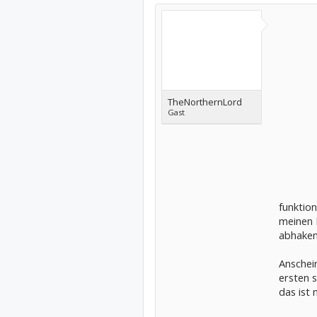
TheNorthernLord
Gast
funktion
meinen E
abhaken
Anschei
ersten 
das ist 