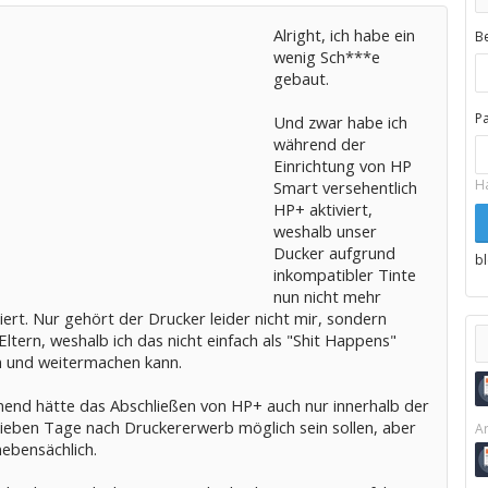
Alright, ich habe ein
B
wenig Sch***e
gebaut.
P
Und zwar habe ich
während der
Einrichtung von HP
H
Smart versehentlich
HP+ aktiviert,
weshalb unser
Ducker aufgrund
b
inkompatibler Tinte
nun nicht mehr
iert. Nur gehört der Drucker leider nicht mir, sondern
ltern, weshalb ich das nicht einfach als "Shit Happens"
 und weitermachen kann.
nend hätte das Abschließen von HP+ auch nur innerhalb der
sieben Tage nach Druckererwerb möglich sein sollen, aber
Ar
nebensächlich.