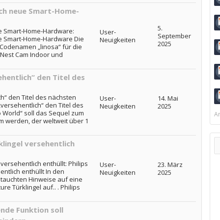
ich neue Smart-Home-
5.
ue Smart-Home-Hardware:
User-
September
ue Smart-Home-Hardware Die
Neuigkeiten
2025
 Codenamen „linosa“ für die
e Nest Cam Indoor und
hentlich“ den Titel des
ch“ den Titel des nächsten
User-
14. Mai
„versehentlich“ den Titel des
Neuigkeiten
2025
 World“ soll das Sequel zum
Ar
lm werden, der weltweit über 1
klingel versehentlich
versehentlich enthüllt: Philips
User-
23. März
ntlich enthüllt In den
Neuigkeiten
2025
 tauchten Hinweise auf eine
e Türklingel auf.. . Philips
de Funktion soll