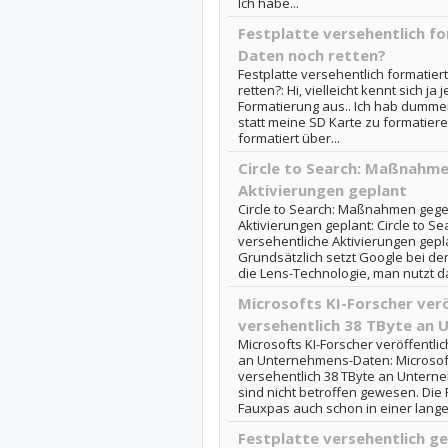
Ich habe...
Festplatte versehentlich fo
Daten noch retten?
Festplatte versehentlich formatie
retten?: Hi, vielleicht kennt sich j
Formatierung aus.. Ich hab dumm
statt meine SD Karte zu formatiere
formatiert über...
Circle to Search: Maßnahme
Aktivierungen geplant
Circle to Search: Maßnahmen gege
Aktivierungen geplant: Circle to
versehentliche Aktivierungen gepl
Grundsätzlich setzt Google bei der
die Lens-Technologie, man nutzt da
Microsofts KI-Forscher verö
versehentlich 38 TByte an
Microsofts KI-Forscher veröffentli
an Unternehmens-Daten: Microsofts
versehentlich 38 TByte an Unter
sind nicht betroffen gewesen. Di
Fauxpas auch schon in einer langen
Festplatte versehentlich g