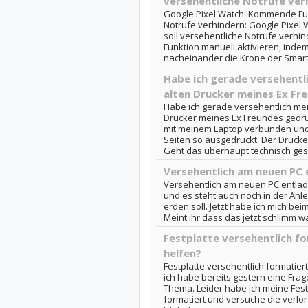
versehentliche Notrufe ver
Google Pixel Watch: Kommende Fun
Notrufe verhindern: Google Pixel
soll versehentliche Notrufe verhind
Funktion manuell aktivieren, indem
nacheinander die Krone der Smart
Habe ich gerade versehent
alten Drucker meines Ex Fr
Habe ich gerade versehentlich me
Drucker meines Ex Freundes gedru
mit meinem Laptop verbunden und
Seiten so ausgedruckt. Der Drucker 
Geht das überhaupt technisch gese
Versehentlich am neuen PC 
Versehentlich am neuen PC entlade
und es steht auch noch in der Anle
erden soll. Jetzt habe ich mich be
Meint ihr dass das jetzt schlimm wa
Festplatte versehentlich f
helfen?
Festplatte versehentlich formatier
ich habe bereits gestern eine Fra
Thema. Leider habe ich meine Fest
formatiert und versuche die verlo