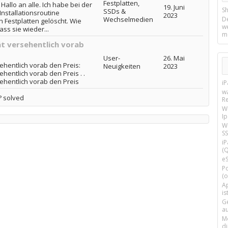
Festplatten,
Hallo an alle. Ich habe bei der
19. Juni
Sh
SSDs &
Installationsroutine
2023
Wechselmedien
D
 Festplatten gelöscht. Wie
w
ss sie wieder...
m
ät versehentlich vorab
User-
26. Mai
ehentlich vorab den Preis:
Neuigkeiten
2023
hentlich vorab den Preis . .
ehentlich vorab den Preis
i
w
? solved
R
W
I
Wi
SS
i
(Q
e
P
(o
Ap
is
G
a
M
d