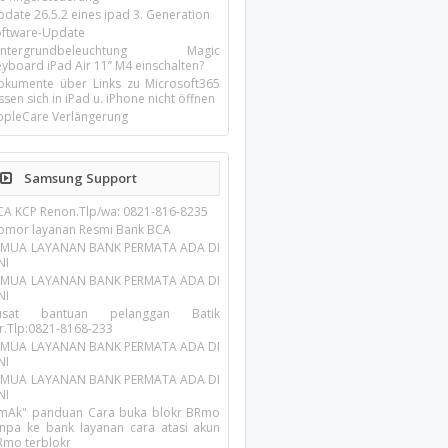
pdate 26.5.2 eines ipad 3. Generation
oftware-Update
intergrundbeleuchtung Magic
yboard iPad Air 11’’ M4 einschalten?
okumente über Links zu Microsoft365
ssen sich in iPad u. iPhone nicht öffnen
ppleCare Verlängerung
Samsung Support
CA KCP Renon.Tlp/wa: 0821-816-8235
omor layanan Resmi Bank BCA
EMUA LAYANAN BANK PERMATA ADA DI
NI
EMUA LAYANAN BANK PERMATA ADA DI
NI
usat bantuan pelanggan Batik
ir.Tlp:0821-8168-233
EMUA LAYANAN BANK PERMATA ADA DI
NI
EMUA LAYANAN BANK PERMATA ADA DI
NI
imAk" panduan Cara buka blokr BRmo
anpa ke bank layanan cara atasi akun
Rmo terblokr