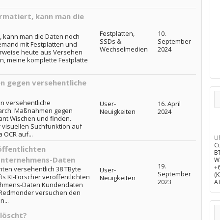
rmatiert, kann man die
Festplatten,
10.
rt, kann man die Daten noch
SSDs &
September
a jemand mit Festplatten und
Wechselmedien
2024
erweise heute aus Versehen
n, meine komplette Festplatte
n gegen versehentliche
n versehentliche
User-
16. April
 Search: Maßnahmen gegen
Neuigkeiten
2024
ant Wischen und finden.
 visuellen Suchfunktion auf
 OCR auf...
U
C
ffentlichten
B
 Unternehmens-Daten
W
19.
+
chten versehentlich 38 TByte
User-
September
(
 KI-Forscher veröffentlichten
Neuigkeiten
2023
A
nehmens-Daten Kundendaten
e Redmonder versuchen den
...
elöscht?