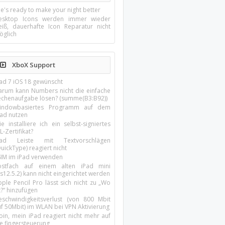
e's ready to make your night better
esktop Icons werden immer wieder
eiß, dauerhafte Icon Reparatur nicht
öglich
XboX Support
Pad 7 iOS 18 gewünscht
arum kann Numbers nicht die einfache
echenaufgabe lösen? (summe(B3:B92))
indowbasiertes Programm auf dem
pad nutzen
e installiere ich ein selbst-signiertes
L-Zertifikat?
Pad Leiste mit Textvorschlägen
uickType) reagiert nicht
SIM im iPad verwenden
ostfach auf einem alten iPad mini
s12.5.2) kann nicht eingerichtet werden
ple Pencil Pro lässt sich nicht zu „Wo
t?“ hinzufügen
eschwindigkeitsverlust (von 800 Mbit
uf 50Mbit) im WLAN bei VPN Aktivierung
oin, mein iPad reagiert nicht mehr auf
ie fingersteuerung