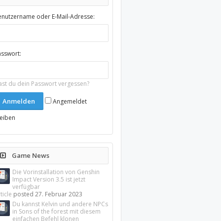
enutzername oder E-Mail-Adresse:
asswort:
ast du dein Passwort vergessen?
Angemeldet
leiben
Game News
Die Vorinstallation von Genshin
Impact Version 3.5 ist jetzt
verfügbar
ticle
posted
27. Februar 2023
Du kannst Kelvin und andere NPCs
in Sons of the forest mit diesem
einfachen Befehl klonen