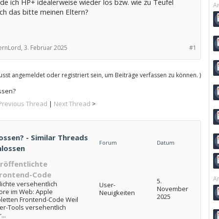
de ich HP+ idealerweise wieder los bzw. wie zu Teufel
Ar
ich das bitte meinen Eltern?
ernLord,
3. Februar 2025
#1
sst angemeldet oder registriert sein, um Beiträge verfassen zu können. )
ssen?
Previous Thread
|
Next Thread
>
ossen? - Similar Threads
Forum
Datum
hlossen
röffentlichte
Frontend-Code
Ar
5.
ichte versehentlich
User-
November
ore im Web: Apple
Neuigkeiten
2025
pletten Frontend-Code Weil
er-Tools versehentlich
...