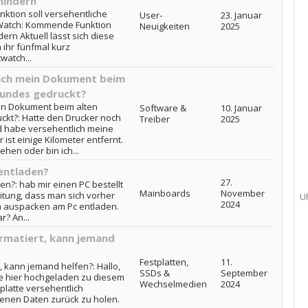
hindern
ktion soll versehentliche
User-
23. Januar
 Watch: Kommende Funktion
Neuigkeiten
2025
ern Aktuell lässt sich diese
 ihr fünfmal kurz
watch...
lich mein Dokument beim
eundes gedruckt?
in Dokument beim alten
Software &
10. Januar
ckt?: Hatte den Drucker noch
Treiber
2025
 habe versehentlich meine
ist einige Kilometer entfernt.
hen oder bin ich...
entladen?
27.
n?: hab mir einen PC bestellt
Mainboards
November
itung, dass man sich vorher
U
2024
im auspacken am Pc entladen.
r? An...
ormatiert, kann jemand
Festplatten,
11.
t, kann jemand helfen?: Hallo,
SSDs &
September
ge hier hochgeladen zu diesem
Wechselmedien
2024
platte versehentlich
renen Daten zurück zu holen.