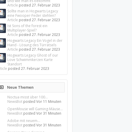
und wie man es bekommt
Article
posted
27. Februar 2023
Sollte man in Hogwarts Legacy
eine Fwooper-Feder stehlen?
Article
posted
27. Februar 2023
Ist Sons of the forest ein
Multiplayer-Spiel?
Article
posted
27. Februar 2023
Hogwarts Legacy Ein Vogel in der
Hand - Lösung des Türrätsels
Article
posted
27. Februar 2023
Hogwarts Legacy Ghost of our
Love Schwimmkerzen Karte
Standort
ticle
posted
27. Februar 2023
Neue Themen
Noctua misst über 100...
NewsBot
posted
Vor 11 Minuten
OpenMouse will Gaming-Mäuse...
NewsBot
posted
Vor 31 Minuten
Adobe mit neuem...
NewsBot
posted
Vor 31 Minuten