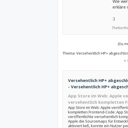
Wie wer
erkläre 
:)
TheNorth
(Du mu
Thema:
Versehentlich HP+ abgeschlo
<
Versehentlich HP+ abgeschl
- Versehentlich HP+ abgesc
App Store im Web: Apple ve
versehentlich kompletten 
App Store im Web: Apple veröffentl
kompletten Frontend-Code: App St
veröffentlichte versehentlich kom
Apple die Sourcemaps für Entwickl
aktiviert ließ, konnte ein Nutzer per