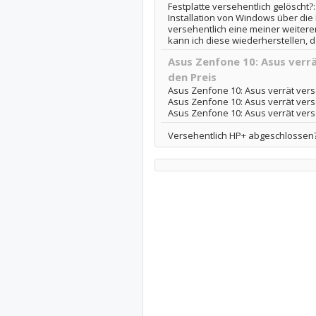
Festplatte versehentlich gelöscht?: 
Installation von Windows über die 
versehentlich eine meiner weiteren
kann ich diese wiederherstellen, da
Asus Zenfone 10: Asus verr
den Preis
Asus Zenfone 10: Asus verrät vers
Asus Zenfone 10: Asus verrät verse
Asus Zenfone 10: Asus verrät vers
Versehentlich HP+ abgeschlossen