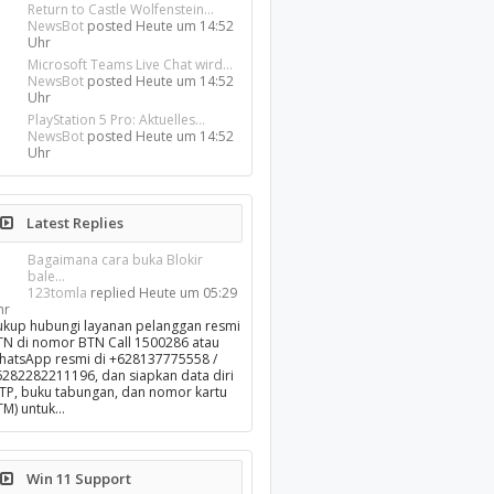
Return to Castle Wolfenstein...
NewsBot
posted
Heute um 14:52
Uhr
Microsoft Teams Live Chat wird...
NewsBot
posted
Heute um 14:52
Uhr
PlayStation 5 Pro: Aktuelles...
NewsBot
posted
Heute um 14:52
Uhr
Latest Replies
Bagaimana cara buka Blokir
bale...
123tomla
replied
Heute um 05:29
hr
ukup hubungi layanan pelanggan resmi
TN di nomor BTN Call 1500286 atau
hatsApp resmi di +628137775558 /
6282282211196, dan siapkan data diri
KTP, buku tabungan, dan nomor kartu
TM) untuk…
Win 11 Support