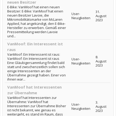
neuen Besitzer
E-Bike: VanMoof hat einen neuen
Besitzer: E-Bike: VanMoof hat einen
31.
User-
neuen Besitzer Lavoie, die
August
Neuigkeiten
Mikromobilitätsmarke von McLaren
2023
Applied, hat angekündigt, den E-Bike-
Hersteller zu erwerben. Gemäß einer
Pressemitteilung werden Lavoie
und...
VanMoof: Ein Interessent ist
raus
VanMoof: Ein Interessent ist raus:
8.
VanMoof: Ein Interessent ist raus
User-
August
Eine Gläubigersammlung findet bald
Neuigkeiten
2023
statt und zwischenzeitlich sollen sich
einige Interessenten an der
Übernahme gezeigt haben. Einer von
ihnen war...
VanMoof hat Interessenten
zur Übernahme
VanMoof hat Interessenten zur
Übernahme: VanMoof hat
3.
User-
Interessenten zur Übernahme Bisher
August
Neuigkeiten
ist nicht bekannt, wie genau es
2023
weitergeht, es stand im Raum, dass