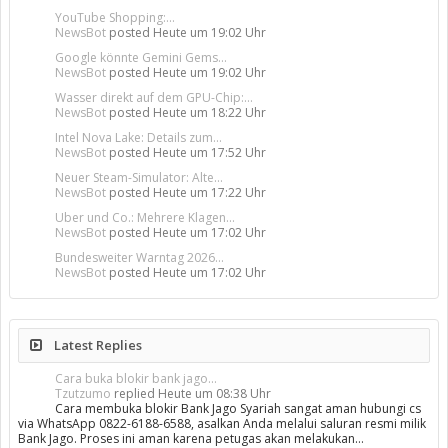
YouTube Shopping:...
NewsBot
posted
Heute um 19:02 Uhr
Google könnte Gemini Gems...
NewsBot
posted
Heute um 19:02 Uhr
Wasser direkt auf dem GPU-Chip:...
NewsBot
posted
Heute um 18:22 Uhr
Intel Nova Lake: Details zum...
NewsBot
posted
Heute um 17:52 Uhr
Neuer Steam-Simulator: Alte...
NewsBot
posted
Heute um 17:22 Uhr
Uber und Co.: Mehrere Klagen...
NewsBot
posted
Heute um 17:02 Uhr
Bundesweiter Warntag 2026...
NewsBot
posted
Heute um 17:02 Uhr
Latest Replies
Cara buka blokir bank jago...
Tzutzumo
replied
Heute um 08:38 Uhr
Cara membuka blokir Bank Jago Syariah sangat aman hubungi cs
via WhatsApp 0822-6188-6588, asalkan Anda melalui saluran resmi milik
Bank Jago. Proses ini aman karena petugas akan melakukan…