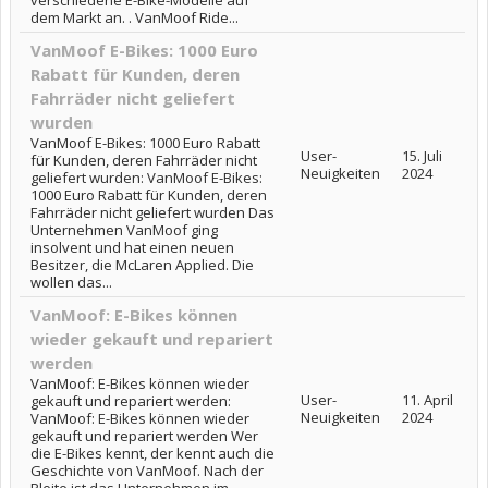
verschiedene E-Bike-Modelle auf
dem Markt an. . VanMoof Ride...
VanMoof E-Bikes: 1000 Euro
Rabatt für Kunden, deren
Fahrräder nicht geliefert
wurden
VanMoof E-Bikes: 1000 Euro Rabatt
User-
15. Juli
für Kunden, deren Fahrräder nicht
Neuigkeiten
2024
geliefert wurden: VanMoof E-Bikes:
1000 Euro Rabatt für Kunden, deren
Fahrräder nicht geliefert wurden Das
Unternehmen VanMoof ging
insolvent und hat einen neuen
Besitzer, die McLaren Applied. Die
wollen das...
VanMoof: E-Bikes können
wieder gekauft und repariert
werden
VanMoof: E-Bikes können wieder
User-
11. April
gekauft und repariert werden:
Neuigkeiten
2024
VanMoof: E-Bikes können wieder
gekauft und repariert werden Wer
die E-Bikes kennt, der kennt auch die
Geschichte von VanMoof. Nach der