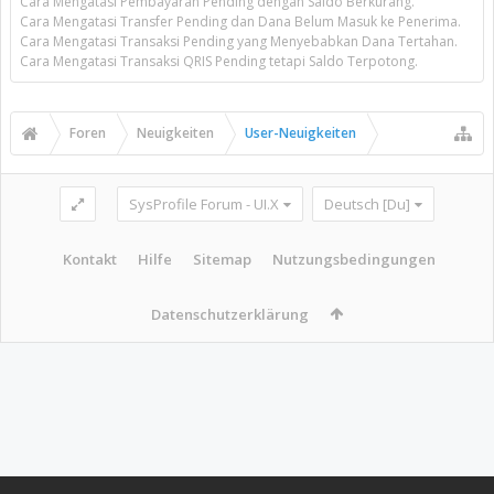
Cara Mengatasi Pembayaran Pending dengan Saldo Berkurang.
Cara Mengatasi Transfer Pending dan Dana Belum Masuk ke Penerima.
Cara Mengatasi Transaksi Pending yang Menyebabkan Dana Tertahan.
Cara Mengatasi Transaksi QRIS Pending tetapi Saldo Terpotong.
Foren
Neuigkeiten
User-Neuigkeiten
SysProfile Forum - UI.X
Deutsch [Du]
Kontakt
Hilfe
Sitemap
Nutzungsbedingungen
Datenschutzerklärung