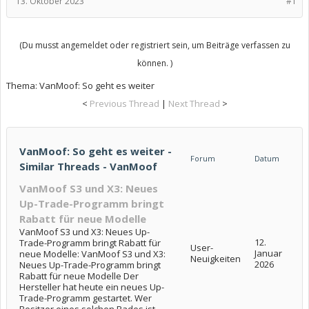
13. Oktober 2023
#1
(Du musst angemeldet oder registriert sein, um Beiträge verfassen zu
können. )
Thema:
VanMoof: So geht es weiter
<
Previous Thread
|
Next Thread
>
VanMoof: So geht es weiter -
Forum
Datum
Similar Threads - VanMoof
VanMoof S3 und X3: Neues
Up-Trade-Programm bringt
Rabatt für neue Modelle
VanMoof S3 und X3: Neues Up-
12.
Trade-Programm bringt Rabatt für
User-
Januar
neue Modelle: VanMoof S3 und X3:
Neuigkeiten
2026
Neues Up-Trade-Programm bringt
Rabatt für neue Modelle Der
Hersteller hat heute ein neues Up-
Trade-Programm gestartet. Wer