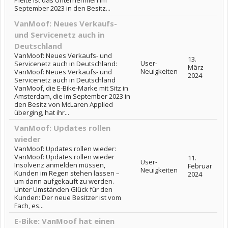
Pleite ist das Unternehmen im
September 2023 in den Besitz...
VanMoof: Neues Verkaufs-
und Servicenetz auch in
Deutschland
VanMoof: Neues Verkaufs- und
13.
User-
Servicenetz auch in Deutschland:
März
Neuigkeiten
VanMoof: Neues Verkaufs- und
2024
Servicenetz auch in Deutschland
VanMoof, die E-Bike-Marke mit Sitz in
Amsterdam, die im September 2023 in
den Besitz von McLaren Applied
überging, hat ihr...
VanMoof: Updates rollen
wieder
VanMoof: Updates rollen wieder:
VanMoof: Updates rollen wieder
11.
User-
Insolvenz anmelden müssen,
Februar
Neuigkeiten
Kunden im Regen stehen lassen –
2024
um dann aufgekauft zu werden.
Unter Umständen Glück für den
Kunden: Der neue Besitzer ist vom
Fach, es...
E-Bike: VanMoof hat einen