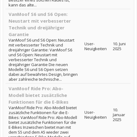
Besitzer eines solchen Rades ist,
kann das alte...
VanMoof S6 und S6 Open:
Neustart mit verbesserter
Technik und dreijähriger
Garantie
VanMoof S6 und S6 Open: Neustart
User-
10. Juni
mit verbesserter Technik und
Neuigkeiten
2025
dreijähriger Garantie: VanMoof S6
und S6 Open: Neustart mit
verbesserter Technik und
dreijähriger Garantie Die neuen
Modelle S6 und S6 Open setzen
dabei auf bewährtes Design, bringen
aber zahlreiche technische...
VanMoof Ride Pro: Abo-
Modell bietet zusätzliche
Funktionen für die E-Bikes
VanMoof Ride Pro: Abo-Modell bietet
10.
User-
zusätzliche Funktionen für die E-
Januar
Neuigkeiten
Bikes: VanMoof Ride Pro: Abo-Modell
2025
bietet zusätzliche Funktionen für die
E-Bikes Inzwischen bietet man mit
dem S5 und dem A5 wieder zwei