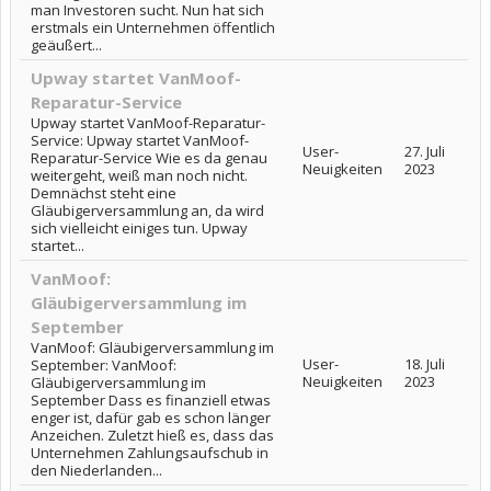
man Investoren sucht. Nun hat sich
erstmals ein Unternehmen öffentlich
geäußert...
Upway startet VanMoof-
Reparatur-Service
Upway startet VanMoof-Reparatur-
Service: Upway startet VanMoof-
User-
27. Juli
Reparatur-Service Wie es da genau
Neuigkeiten
2023
weitergeht, weiß man noch nicht.
Demnächst steht eine
Gläubigerversammlung an, da wird
sich vielleicht einiges tun. Upway
startet...
VanMoof:
Gläubigerversammlung im
September
VanMoof: Gläubigerversammlung im
User-
18. Juli
September: VanMoof:
Neuigkeiten
2023
Gläubigerversammlung im
September Dass es finanziell etwas
enger ist, dafür gab es schon länger
Anzeichen. Zuletzt hieß es, dass das
Unternehmen Zahlungsaufschub in
den Niederlanden...