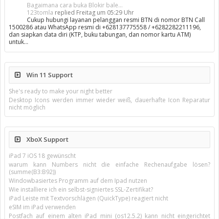
Bagaimana cara buka Blokir bale...
123tomla
replied
Freitag um 05:29 Uhr
Cukup hubungi layanan pelanggan resmi BTN di nomor BTN Call
1500286 atau WhatsApp resmi di +628137775558 / +6282282211196,
dan siapkan data diri (KTP, buku tabungan, dan nomor kartu ATM)
untuk…
Win 11 Support
She's ready to make your night better
Desktop Icons werden immer wieder weiß, dauerhafte Icon Reparatur
nicht möglich
XboX Support
iPad 7 iOS 18 gewünscht
warum kann Numbers nicht die einfache Rechenaufgabe lösen?
(summe(B3:B92))
Windowbasiertes Programm auf dem Ipad nutzen
Wie installiere ich ein selbst-signiertes SSL-Zertifikat?
iPad Leiste mit Textvorschlägen (QuickType) reagiert nicht
eSIM im iPad verwenden
Postfach auf einem alten iPad mini (os12.5.2) kann nicht eingerichtet