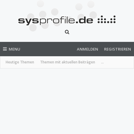
MENU
ANMELDEN
REGISTRIEREN
Heutige Themen
Themen mit aktuellen Beiträgen
...