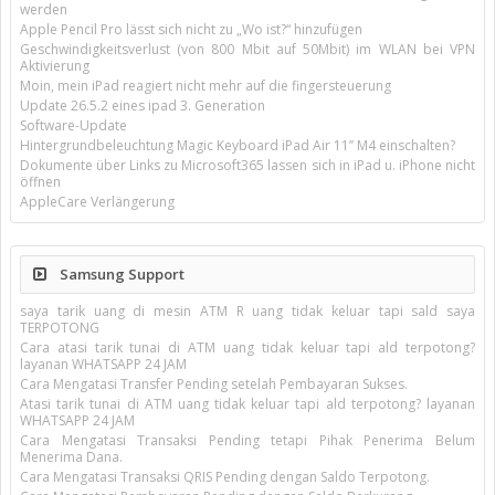
werden
Apple Pencil Pro lässt sich nicht zu „Wo ist?“ hinzufügen
Geschwindigkeitsverlust (von 800 Mbit auf 50Mbit) im WLAN bei VPN
Aktivierung
Moin, mein iPad reagiert nicht mehr auf die fingersteuerung
Update 26.5.2 eines ipad 3. Generation
Software-Update
Hintergrundbeleuchtung Magic Keyboard iPad Air 11’’ M4 einschalten?
Dokumente über Links zu Microsoft365 lassen sich in iPad u. iPhone nicht
öffnen
AppleCare Verlängerung
Samsung Support
saya tarik uang di mesin ATM R uang tidak keluar tapi sald saya
TERPOTONG
Cara atasi tarik tunai di ATM uang tidak keluar tapi ald terpotong?
layanan WHATSAPP 24 JAM
Cara Mengatasi Transfer Pending setelah Pembayaran Sukses.
Atasi tarik tunai di ATM uang tidak keluar tapi ald terpotong? layanan
WHATSAPP 24 JAM
Cara Mengatasi Transaksi Pending tetapi Pihak Penerima Belum
Menerima Dana.
Cara Mengatasi Transaksi QRIS Pending dengan Saldo Terpotong.