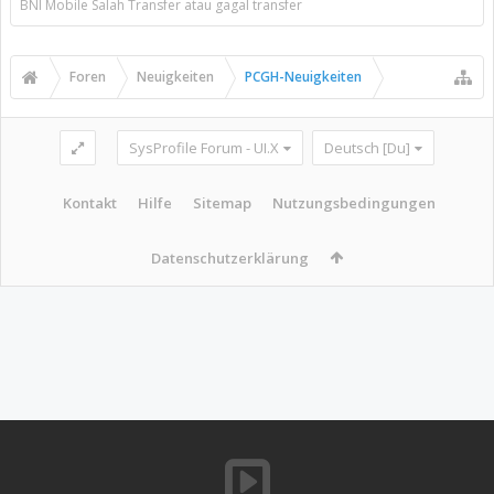
BNI Mobile Salah Transfer atau gagal transfer
Foren
Neuigkeiten
PCGH-Neuigkeiten
SysProfile Forum - UI.X
Deutsch [Du]
Kontakt
Hilfe
Sitemap
Nutzungsbedingungen
Datenschutzerklärung