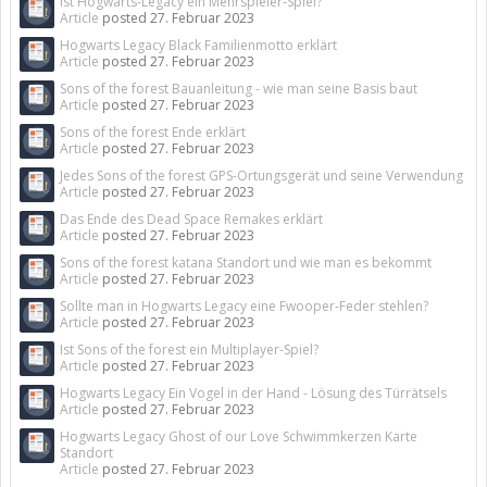
Ist Hogwarts-Legacy ein Mehrspieler-Spiel?
Article
posted
27. Februar 2023
Hogwarts Legacy Black Familienmotto erklärt
Article
posted
27. Februar 2023
Sons of the forest Bauanleitung - wie man seine Basis baut
Article
posted
27. Februar 2023
Sons of the forest Ende erklärt
Article
posted
27. Februar 2023
Jedes Sons of the forest GPS-Ortungsgerät und seine Verwendung
Article
posted
27. Februar 2023
Das Ende des Dead Space Remakes erklärt
Article
posted
27. Februar 2023
Sons of the forest katana Standort und wie man es bekommt
Article
posted
27. Februar 2023
Sollte man in Hogwarts Legacy eine Fwooper-Feder stehlen?
Article
posted
27. Februar 2023
Ist Sons of the forest ein Multiplayer-Spiel?
Article
posted
27. Februar 2023
Hogwarts Legacy Ein Vogel in der Hand - Lösung des Türrätsels
Article
posted
27. Februar 2023
Hogwarts Legacy Ghost of our Love Schwimmkerzen Karte
Standort
Article
posted
27. Februar 2023