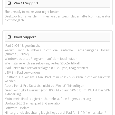
Win 11 Support
She's ready to make your night better
Desktop Icons werden immer wieder weiß, dauerhafte Icon Reparatur
nicht möglich
XboX Support
iPad 7 iOS 18 gewünscht
warum kann Numbers nicht die einfache Rechenaufgabe lösen?
(summe(B3:B92))
Windowbasiertes Programm auf dem Ipad nutzen
Wie installiere ich ein selbst-signiertes SSL-Zertifikat?
iPad Leiste mit Textvorschlägen (QuickType) reagiert nicht
eSIM im iPad verwenden
Postfach auf einem alten iPad mini (os12.5.2) kann nicht eingerichtet
werden
Apple Pencil Pro lässt sich nicht zu „Wo ist?“ hinzufügen
Geschwindigkeitsverlust (von 800 Mbit auf 50Mbit) im WLAN bei VPN
Aktivierung
Moin, mein iPad reagiert nicht mehr auf die fingersteuerung
Update 26.5.2 eines ipad 3. Generation
Software-Update
Hintergrundbeleuchtung Magic Keyboard iPad Air 11’’ M4 einschalten?