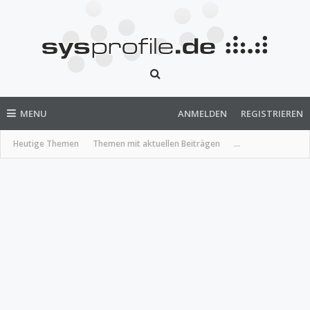
MENU
ANMELDEN
REGISTRIEREN
Heutige Themen
Themen mit aktuellen Beiträgen
...