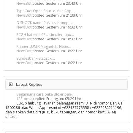
NewsBot
posted
Gestern um 23:43 Uhr
TypeCue: Open-Source-Mac-App...
NewsBot
posted
Gestern um 21:33 Uhr
G-SHOCK nano: Casio schrumpft...
NewsBot
posted
Gestern um 19:32 Uhr
PCGH hat eine CPU simuliert und...
NewsBot
posted
Gestern um 18:32 Uhr
Krinner LUMIX Magnet-it!: Neue...
NewsBot
posted
Gestern um 18:22 Uhr
Bundesbank-Statistik:...
NewsBot
posted
Gestern um 18:22 Uhr
Latest Replies
Bagaimana cara buka Blokir bale...
123tomla
replied
Freitag um 05:29 Uhr
Cukup hubungi layanan pelanggan resmi BTN di nomor BTN Call
1500286 atau WhatsApp resmi di +628137775558 / +6282282211196,
dan siapkan data diri (KTP, buku tabungan, dan nomor kartu ATM)
untuk…