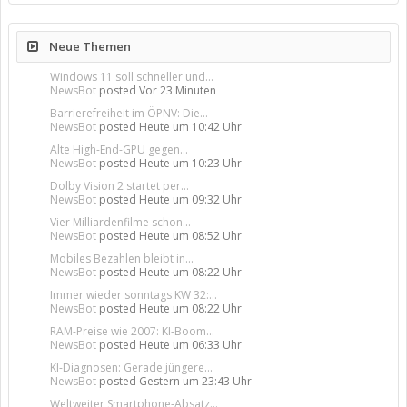
Neue Themen
Windows 11 soll schneller und...
NewsBot
posted
Vor 23 Minuten
Barrierefreiheit im ÖPNV: Die...
NewsBot
posted
Heute um 10:42 Uhr
Alte High-End-GPU gegen...
NewsBot
posted
Heute um 10:23 Uhr
Dolby Vision 2 startet per...
NewsBot
posted
Heute um 09:32 Uhr
Vier Milliardenfilme schon...
NewsBot
posted
Heute um 08:52 Uhr
Mobiles Bezahlen bleibt in...
NewsBot
posted
Heute um 08:22 Uhr
Immer wieder sonntags KW 32:...
NewsBot
posted
Heute um 08:22 Uhr
RAM-Preise wie 2007: KI-Boom...
NewsBot
posted
Heute um 06:33 Uhr
KI-Diagnosen: Gerade jüngere...
NewsBot
posted
Gestern um 23:43 Uhr
Weltweiter Smartphone-Absatz...