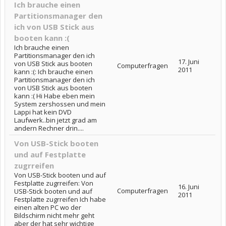
Ich brauche einen
Partitionsmanager den
ich von USB Stick aus
booten kann :(
Ich brauche einen
Partitionsmanager den ich
17. Juni
von USB Stick aus booten
Computerfragen
2011
kann :(: Ich brauche einen
Partitionsmanager den ich
von USB Stick aus booten
kann :( Hi Habe eben mein
System zershossen und mein
Lappi hat kein DVD
Laufwerk..bin jetzt grad am
andern Rechner drin....
Von USB-Stick booten
und auf Festplatte
zugrreifen
Von USB-Stick booten und auf
Festplatte zugrreifen: Von
16. Juni
Computerfragen
USB-Stick booten und auf
2011
Festplatte zugrreifen Ich habe
einen alten PC wo der
Bildschirm nicht mehr geht
aber der hat sehr wichtige