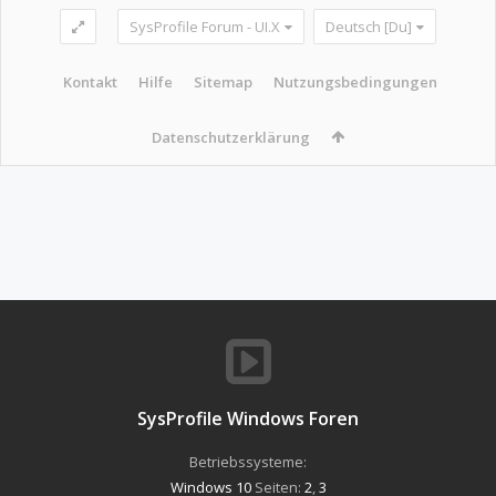
SysProfile Forum - UI.X
Deutsch [Du]
Kontakt
Hilfe
Sitemap
Nutzungsbedingungen
Datenschutzerklärung
SysProfile Windows Foren
Betriebssysteme:
Windows 10
Seiten:
2
,
3