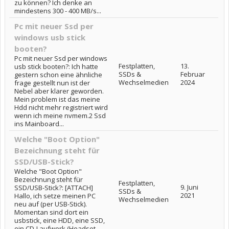
zu können? Ich denke an
mindestens 300 - 400 MB/s...
Pc mit neuer Ssd per
windows usb stick
booten?
Pc mit neuer Ssd per windows
Festplatten,
13.
usb stick booten?: Ich hatte
SSDs &
Februar
gestern schon eine ähnliche
Wechselmedien
2024
frage gestellt nun ist der
Nebel aber klarer geworden.
Mein problem ist das meine
Hdd nicht mehr registriert wird
wenn ich meine nvmem.2 Ssd
ins Mainboard...
Welche "Boot Option"
Bezeichnung steht für
SSD/USB-Stick?
Welche "Boot Option"
Bezeichnung steht für
Festplatten,
9. Juni
SSD/USB-Stick?: [ATTACH]
SSDs &
2021
Hallo, ich setze meinen PC
Wechselmedien
neu auf (per USB-Stick).
Momentan sind dort ein
usbstick, eine HDD, eine SSD,
ein CD-Laufwerk,(Headset,