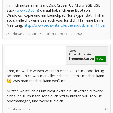
Hm, ich nutze einen SandDisk Cruzer U3 Micro 8GB USB-
Stick (
www.u3.com
) darauf habe ich eine Bootable-
Windows-Kopie und ein Launchpad (für Skype, Bat!, Trillian,
etc.), vielleicht wäre das auch was für dich. Hier eine kleine
Anleitung:
http://www.techwriter.de/thema/usb-mem1.htm
26. Februar 2009
Zuletzt bearbeitet:
26. Februar 2009
#3
Gorsi
Super-Moderator
Themenstarter
S-Mod
Ehm, ich wollte wissen wie man einen USB stick bootfertig
bekommt, nich was man alles schönes damit machen kann
Was man machen kann weiß ich.
Nutzen wollte ich es um nicht extra ein Diskettenlaufwerk
einbauen zu müssen sobald ich xfdisk nutzen will (tool ist
bootmanager, und f-disk zugleich).
26. Februar 2009
#4