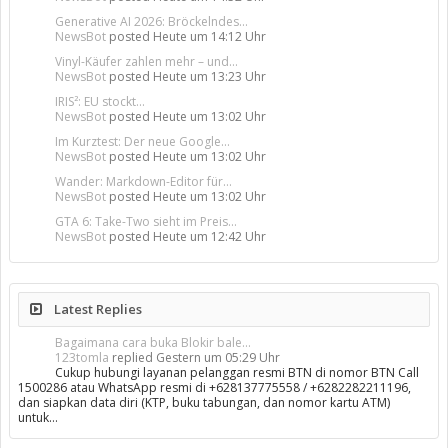
Generative AI 2026: Bröckelndes...
NewsBot
posted
Heute um 14:12 Uhr
Vinyl-Käufer zahlen mehr – und...
NewsBot
posted
Heute um 13:23 Uhr
IRIS²: EU stockt...
NewsBot
posted
Heute um 13:02 Uhr
Im Kurztest: Der neue Google...
NewsBot
posted
Heute um 13:02 Uhr
Wander: Markdown-Editor für...
NewsBot
posted
Heute um 13:02 Uhr
GTA 6: Take-Two sieht im Preis...
NewsBot
posted
Heute um 12:42 Uhr
Latest Replies
Bagaimana cara buka Blokir bale...
123tomla
replied
Gestern um 05:29 Uhr
Cukup hubungi layanan pelanggan resmi BTN di nomor BTN Call
1500286 atau WhatsApp resmi di +628137775558 / +6282282211196,
dan siapkan data diri (KTP, buku tabungan, dan nomor kartu ATM)
untuk…