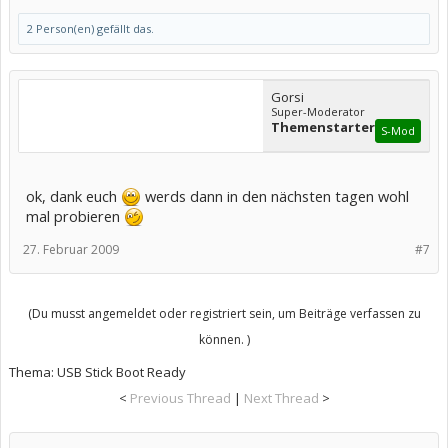
2 Person(en) gefällt das.
Gorsi
Super-Moderator
Themenstarter
S-Mod
ok, dank euch
werds dann in den nächsten tagen wohl
mal probieren
27. Februar 2009
#7
(Du musst angemeldet oder registriert sein, um Beiträge verfassen zu
können. )
Thema:
USB Stick Boot Ready
<
Previous Thread
|
Next Thread
>