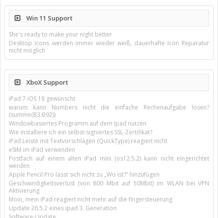
Win 11 Support
She's ready to make your night better
Desktop Icons werden immer wieder weiß, dauerhafte Icon Reparatur
nicht möglich
XboX Support
iPad 7 iOS 18 gewünscht
warum kann Numbers nicht die einfache Rechenaufgabe lösen?
(summe(B3:B92))
Windowbasiertes Programm auf dem Ipad nutzen
Wie installiere ich ein selbst-signiertes SSL-Zertifikat?
iPad Leiste mit Textvorschlägen (QuickType) reagiert nicht
eSIM im iPad verwenden
Postfach auf einem alten iPad mini (os12.5.2) kann nicht eingerichtet
werden
Apple Pencil Pro lässt sich nicht zu „Wo ist?“ hinzufügen
Geschwindigkeitsverlust (von 800 Mbit auf 50Mbit) im WLAN bei VPN
Aktivierung
Moin, mein iPad reagiert nicht mehr auf die fingersteuerung
Update 26.5.2 eines ipad 3. Generation
Software-Update