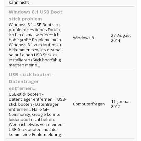
kann nicht...
Windows 8.1 USB Boot
stick problem
Windows 8.1 USB Boot stick
problem: Hey liebes Forum,
ich bin es mal wieder^^ Ich
27. August
Windows 8
habe große Probleme mein
2014
Windows 8.1 zum laufen zu
bekommen bzw. es erstmal
so auf einen USB Stick zu
installieren (Stick bootfähig
machen meine...
USB-stick booten -
Datenträger
entfernen...
USB-stick booten -
Datenträger entfernen...: USB-
11. Januar
Computerfragen
stick booten - Datenträger
2012
entfernen... Hallo GF-
Community, Google konnte
leider auch nicht helfen.
Wenn ich etwas von meinem
USB-Stick booten möchte
kommt eine Fehlermeldung:...