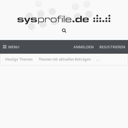
MENU
ANMELDEN
REGISTRIEREN
Heutige Themen
Themen mit aktuellen Beiträgen
...