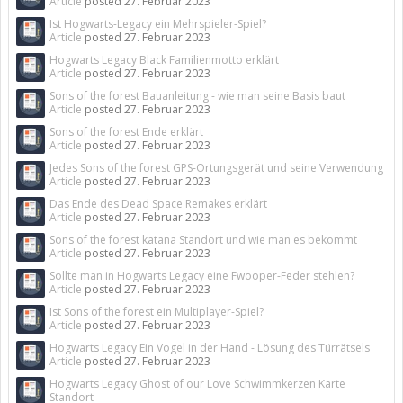
Article
posted
27. Februar 2023
Ist Hogwarts-Legacy ein Mehrspieler-Spiel?
Article
posted
27. Februar 2023
Hogwarts Legacy Black Familienmotto erklärt
Article
posted
27. Februar 2023
Sons of the forest Bauanleitung - wie man seine Basis baut
Article
posted
27. Februar 2023
Sons of the forest Ende erklärt
Article
posted
27. Februar 2023
Jedes Sons of the forest GPS-Ortungsgerät und seine Verwendung
Article
posted
27. Februar 2023
Das Ende des Dead Space Remakes erklärt
Article
posted
27. Februar 2023
Sons of the forest katana Standort und wie man es bekommt
Article
posted
27. Februar 2023
Sollte man in Hogwarts Legacy eine Fwooper-Feder stehlen?
Article
posted
27. Februar 2023
Ist Sons of the forest ein Multiplayer-Spiel?
Article
posted
27. Februar 2023
Hogwarts Legacy Ein Vogel in der Hand - Lösung des Türrätsels
Article
posted
27. Februar 2023
Hogwarts Legacy Ghost of our Love Schwimmkerzen Karte
Standort