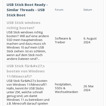
USB Stick Boot Ready -
Similar Threads - USB
Forum
Datum
Stick Boot
USB Stick windows
richtig booten?
USB Stick windows richtig
booten?: Will auf eine andere
Software &
6. August
SSD mein Hauptwindows
Treiber
2024
machen und dazu muss ich
Windows 10 auf mein USB
Stick ziehen. Ist es schlimm,
wenn auf dem Stick noch
andere Dateien sind?...
USB Stick für&#x27;s
booten von Windows
11/Minecraft?
USB Stick für&#x27;s booten
Festplatten,
von Windows 11/Minecraft?:
26. Mai
SSDs &
Hallo, kennt ihr USB Sticks
2024
Wechselmedien
unter 25€, welche schnell
genug sind, um damit
Windows 11 zu betreiben und
z.B. Minecraft darauf spielen