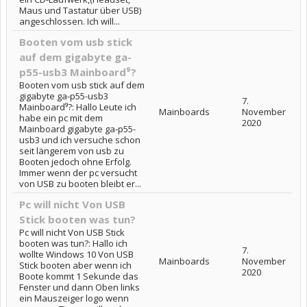
Maus und Tastatur über USB)
angeschlossen. Ich will...
Booten vom usb stick
auf dem gigabyte ga-
p55-usb3 Mainboard⁹?
Booten vom usb stick auf dem
gigabyte ga-p55-usb3
7.
Mainboard⁹?: Hallo Leute ich
Mainboards
November
habe ein pc mit dem
2020
Mainboard gigabyte ga-p55-
usb3 und ich versuche schon
seit längerem von usb zu
Booten jedoch ohne Erfolg.
Immer wenn der pc versucht
von USB zu booten bleibt er...
Pc will nicht Von USB
Stick booten was tun?
Pc will nicht Von USB Stick
booten was tun?: Hallo ich
7.
wollte Windows 10 Von USB
Mainboards
November
Stick booten aber wenn ich
2020
Boote kommt 1 Sekunde das
Fenster und dann Oben links
ein Mauszeiger logo wenn