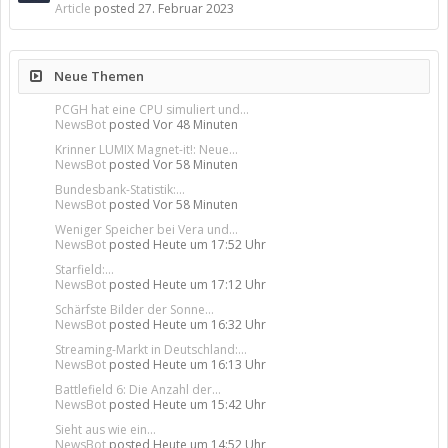
Article
posted
27. Februar 2023
Neue Themen
PCGH hat eine CPU simuliert und...
NewsBot
posted
Vor 48 Minuten
Krinner LUMIX Magnet-it!: Neue...
NewsBot
posted
Vor 58 Minuten
Bundesbank-Statistik:...
NewsBot
posted
Vor 58 Minuten
Weniger Speicher bei Vera und...
NewsBot
posted
Heute um 17:52 Uhr
Starfield:...
NewsBot
posted
Heute um 17:12 Uhr
Schärfste Bilder der Sonne...
NewsBot
posted
Heute um 16:32 Uhr
Streaming-Markt in Deutschland:...
NewsBot
posted
Heute um 16:13 Uhr
Battlefield 6: Die Anzahl der...
NewsBot
posted
Heute um 15:42 Uhr
Sieht aus wie ein...
NewsBot
posted
Heute um 14:52 Uhr