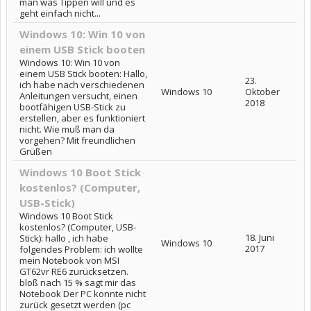
man was Tippen will und es
geht einfach nicht...
Windows 10: Win 10 von
einem USB Stick booten
Windows 10: Win 10 von
einem USB Stick booten: Hallo,
23.
ich habe nach verschiedenen
Windows 10
Oktober
Anleitungen versucht, einen
2018
bootfähigen USB-Stick zu
erstellen, aber es funktioniert
nicht. Wie muß man da
vorgehen? Mit freundlichen
Grüßen
Windows 10 Boot Stick
kostenlos? (Computer,
USB-Stick)
Windows 10 Boot Stick
kostenlos? (Computer, USB-
18. Juni
Stick): hallo , ich habe
Windows 10
2017
folgendes Problem: ich wollte
mein Notebook von MSI
GT62vr RE6 zurücksetzen.
bloß nach 15 % sagt mir das
Notebook Der PC konnte nicht
zurück gesetzt werden (pc