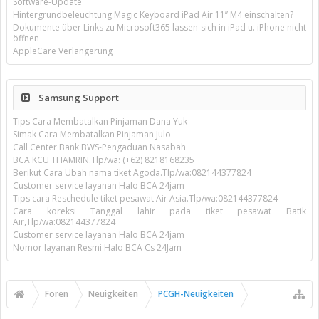
Software-Update
Hintergrundbeleuchtung Magic Keyboard iPad Air 11’’ M4 einschalten?
Dokumente über Links zu Microsoft365 lassen sich in iPad u. iPhone nicht
öffnen
AppleCare Verlängerung
Samsung Support
Tips Cara Membatalkan Pinjaman Dana Yuk
Simak Cara Membatalkan Pinjaman Julo
Call Center Bank BWS-Pengaduan Nasabah
BCA KCU THAMRIN.Tlp/wa: (+62) 8218168235
Berikut Cara Ubah nama tiket Agoda.Tlp/wa:082144377824
Customer service layanan Halo BCA 24jam
Tips cara Reschedule tiket pesawat Air Asia.Tlp/wa:082144377824
Cara koreksi Tanggal lahir pada tiket pesawat Batik
Air,Tlp/wa:082144377824
Customer service layanan Halo BCA 24jam
Nomor layanan Resmi Halo BCA Cs 24Jam
Foren
Neuigkeiten
PCGH-Neuigkeiten