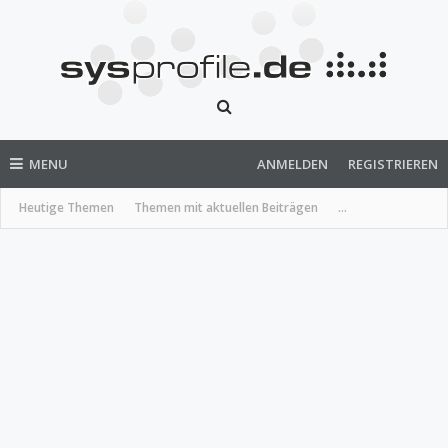
MENU
ANMELDEN
REGISTRIEREN
Heutige Themen
Themen mit aktuellen Beiträgen
...