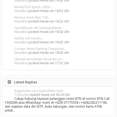
NewsBot
posted
Heute um 19:02 Uhr
Nvidia DGX Spark: Lüfter...
NewsBot
posted
Heute um 18:52 Uhr
Noctua misst über 100...
NewsBot
posted
Heute um 18:22 Uhr
OpenMouse will Gaming-Mäuse...
NewsBot
posted
Heute um 18:02 Uhr
Adobe mit neuem...
NewsBot
posted
Heute um 18:02 Uhr
Corsair: Neue Gaming-Tastaturen...
NewsBot
posted
Heute um 18:02 Uhr
Ubisoft verschenkt Ghost Recon:...
NewsBot
posted
Heute um 17:52 Uhr
Latest Replies
Bagaimana cara buka Blokir bale...
123tomla
replied
Heute um 05:29 Uhr
Cukup hubungi layanan pelanggan resmi BTN di nomor BTN Call
1500286 atau WhatsApp resmi di +628137775558 / +6282282211196,
dan siapkan data diri (KTP, buku tabungan, dan nomor kartu ATM)
untuk…