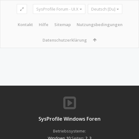
SysProfile Forum - UI.X
Deutsch [Du]
Kontakt
Hilfe
Sitemap
Nutzungsbedingungen
Datenschutzerklärung
SysProfile Windows Foren
Betriebssysteme:
Windows 10
Seiten:
2
,
3