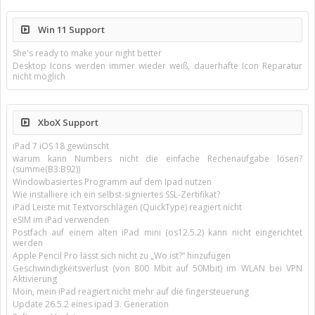
Win 11 Support
She's ready to make your night better
Desktop Icons werden immer wieder weiß, dauerhafte Icon Reparatur
nicht möglich
XboX Support
iPad 7 iOS 18 gewünscht
warum kann Numbers nicht die einfache Rechenaufgabe lösen?
(summe(B3:B92))
Windowbasiertes Programm auf dem Ipad nutzen
Wie installiere ich ein selbst-signiertes SSL-Zertifikat?
iPad Leiste mit Textvorschlägen (QuickType) reagiert nicht
eSIM im iPad verwenden
Postfach auf einem alten iPad mini (os12.5.2) kann nicht eingerichtet
werden
Apple Pencil Pro lässt sich nicht zu „Wo ist?“ hinzufügen
Geschwindigkeitsverlust (von 800 Mbit auf 50Mbit) im WLAN bei VPN
Aktivierung
Moin, mein iPad reagiert nicht mehr auf die fingersteuerung
Update 26.5.2 eines ipad 3. Generation