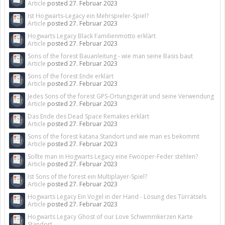
Article
posted
27. Februar 2023
Ist Hogwarts-Legacy ein Mehrspieler-Spiel?
Article
posted
27. Februar 2023
Hogwarts Legacy Black Familienmotto erklärt
Article
posted
27. Februar 2023
Sons of the forest Bauanleitung - wie man seine Basis baut
Article
posted
27. Februar 2023
Sons of the forest Ende erklärt
Article
posted
27. Februar 2023
Jedes Sons of the forest GPS-Ortungsgerät und seine Verwendung
Article
posted
27. Februar 2023
Das Ende des Dead Space Remakes erklärt
Article
posted
27. Februar 2023
Sons of the forest katana Standort und wie man es bekommt
Article
posted
27. Februar 2023
Sollte man in Hogwarts Legacy eine Fwooper-Feder stehlen?
Article
posted
27. Februar 2023
Ist Sons of the forest ein Multiplayer-Spiel?
Article
posted
27. Februar 2023
Hogwarts Legacy Ein Vogel in der Hand - Lösung des Türrätsels
Article
posted
27. Februar 2023
Hogwarts Legacy Ghost of our Love Schwimmkerzen Karte
Standort