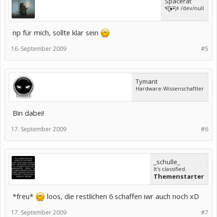
Spacerat
٩(̾●̮̮̃̾•̃̾)۶ /dev/null
np für mich, sollte klar sein
16. September 2009
#5
Tymant
Hardware-Wissenschaftler
Bin dabei!
17. September 2009
#6
_schulle_
It's classified.
Themenstarter
*freu*
loos, die restlichen 6 schaffen iwr auch noch xD
17. September 2009
#7