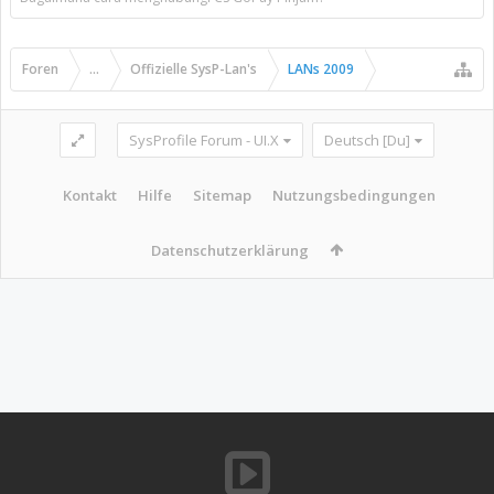
Foren
...
Offizielle SysP-Lan's
LANs 2009
SysProfile Forum - UI.X
Deutsch [Du]
Kontakt
Hilfe
Sitemap
Nutzungsbedingungen
Datenschutzerklärung