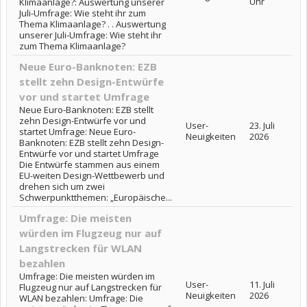
Uhr
Klimaanlage?: Auswertung unserer
Juli-Umfrage: Wie steht ihr zum
Thema Klimaanlage? . . Auswertung
unserer Juli-Umfrage: Wie steht ihr
zum Thema Klimaanlage?
Neue Euro-Banknoten: EZB
stellt zehn Design-Entwürfe
vor und startet Umfrage
Neue Euro-Banknoten: EZB stellt
zehn Design-Entwürfe vor und
User-
23. Juli
startet Umfrage: Neue Euro-
Neuigkeiten
2026
Banknoten: EZB stellt zehn Design-
Entwürfe vor und startet Umfrage
Die Entwürfe stammen aus einem
EU-weiten Design-Wettbewerb und
drehen sich um zwei
Schwerpunktthemen: „Europäische...
Umfrage: Die meisten
würden im Flugzeug nur auf
Langstrecken für WLAN
bezahlen
Umfrage: Die meisten würden im
User-
11. Juli
Flugzeug nur auf Langstrecken für
Neuigkeiten
2026
WLAN bezahlen: Umfrage: Die