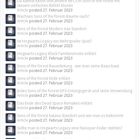
Du kannst Kelvin und andere NPCs in Sons of the forest mit
diesem einfachen Befehl klonen
Article
posted
27. Februar 2023
Wachsen Sons of the forest-Bäume nach?
Article
posted
27. Februar 2023
Sons of the forest Modern Axe Standort
Article
posted
27. Februar 2023
Ist Hogwarts-Legacy ein Mehrspieler-Spiel?
Article
posted
27. Februar 2023
Hogwarts Legacy Black Familienmotto erklärt
Article
posted
27. Februar 2023
Sons of the forest Bauanleitung - wie man seine Basis baut
Article
posted
27. Februar 2023
Sons of the forest Ende erklärt
Article
posted
27. Februar 2023
Jedes Sons of the forest GPS-Ortungsgerät und seine Verwendung
Article
posted
27. Februar 2023
Das Ende des Dead Space Remakes erklärt
Article
posted
27. Februar 2023
Sons of the forest katana Standort und wie man es bekommt
Article
posted
27. Februar 2023
Sollte man in Hogwarts Legacy eine Fwooper-Feder stehlen?
Article
posted
27. Februar 2023