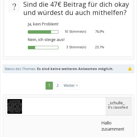
?
Sind die 47€ Beitrag für dich okay
und würdest du auch mithelfen?
Ja, kein Problem!
10 Stimme(n)
76,9%
Nein, ich steige aus!
3 Stimme(n)
23,1%
Status des Themas:
Es sind keine weiteren Antworten möglich.
1
2
Weiter >
_schulle_
It's classified.
Hallo
zusammen!