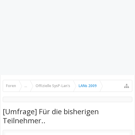
Foren
...
Offizielle SysP-Lan's
LANs 2009
[Umfrage] Für die bisherigen
Teilnehmer..