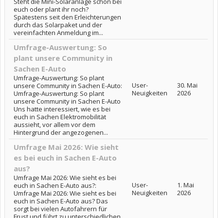
Steht die Mini-Solaranlage schon bei
euch oder plant ihr noch?
Spätestens seit den Erleichterungen
durch das Solarpaket und der
vereinfachten Anmeldung im...
Umfrage-Auswertung: So
plant unsere Community in
Sachen E-Auto
Umfrage-Auswertung: So plant
User-
30. Mai
unsere Community in Sachen E-Auto:
Neuigkeiten
2026
Umfrage-Auswertung: So plant
unsere Community in Sachen E-Auto
Uns hatte interessiert, wie es bei
euch in Sachen Elektromobilität
aussieht, vor allem vor dem
Hintergrund der angezogenen...
Umfrage Mai 2026: Wie sieht
es bei euch in Sachen E-Auto
aus?
Umfrage Mai 2026: Wie sieht es bei
User-
1. Mai
euch in Sachen E-Auto aus?:
Neuigkeiten
2026
Umfrage Mai 2026: Wie sieht es bei
euch in Sachen E-Auto aus? Das
sorgt bei vielen Autofahrern für
Frust und führt zu unterschiedlichen