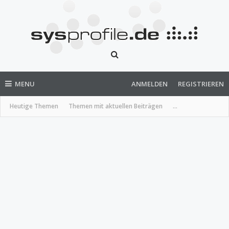
MENU
ANMELDEN
REGISTRIEREN
Heutige Themen
Themen mit aktuellen Beiträgen
...