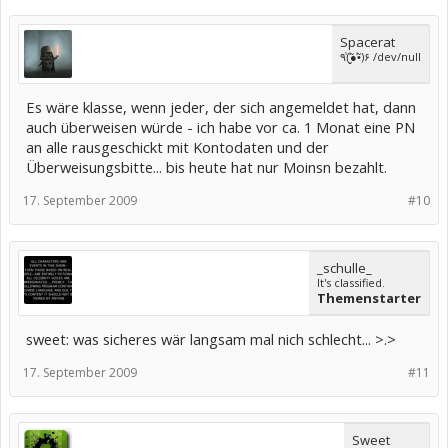
Spacerat
٩(̾●̮̮̃̾•̃̾)۶ /dev/null
Es wäre klasse, wenn jeder, der sich angemeldet hat, dann
auch überweisen würde - ich habe vor ca. 1 Monat eine PN
an alle rausgeschickt mit Kontodaten und der
Überweisungsbitte... bis heute hat nur Moinsn bezahlt.
17. September 2009
#10
_schulle_
It's classified.
Themenstarter
sweet: was sicheres wär langsam mal nich schlecht... >.>
17. September 2009
#11
Sweet