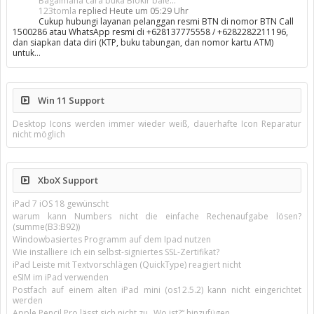
Bagaimana cara buka Blokir bale...
123tomla
replied
Heute um 05:29 Uhr
Cukup hubungi layanan pelanggan resmi BTN di nomor BTN Call
1500286 atau WhatsApp resmi di +628137775558 / +6282282211196,
dan siapkan data diri (KTP, buku tabungan, dan nomor kartu ATM)
untuk…
Win 11 Support
Desktop Icons werden immer wieder weiß, dauerhafte Icon Reparatur
nicht möglich
XboX Support
iPad 7 iOS 18 gewünscht
warum kann Numbers nicht die einfache Rechenaufgabe lösen?
(summe(B3:B92))
Windowbasiertes Programm auf dem Ipad nutzen
Wie installiere ich ein selbst-signiertes SSL-Zertifikat?
iPad Leiste mit Textvorschlägen (QuickType) reagiert nicht
eSIM im iPad verwenden
Postfach auf einem alten iPad mini (os12.5.2) kann nicht eingerichtet
werden
Apple Pencil Pro lässt sich nicht zu „Wo ist?“ hinzufügen