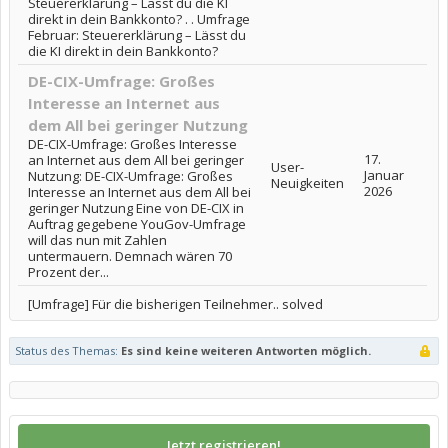
Steuererklärung – Lässt du die KI
direkt in dein Bankkonto? . . Umfrage
Februar: Steuererklärung – Lässt du
die KI direkt in dein Bankkonto?
DE-CIX-Umfrage: Großes
Interesse an Internet aus
dem All bei geringer Nutzung
DE-CIX-Umfrage: Großes Interesse
17.
an Internet aus dem All bei geringer
User-
Januar
Nutzung: DE-CIX-Umfrage: Großes
Neuigkeiten
2026
Interesse an Internet aus dem All bei
geringer Nutzung Eine von DE-CIX in
Auftrag gegebene YouGov-Umfrage
will das nun mit Zahlen
untermauern. Demnach wären 70
Prozent der...
[Umfrage] Für die bisherigen Teilnehmer.. solved
Status des Themas:
Es sind keine weiteren Antworten möglich.
Jetzt registrieren!