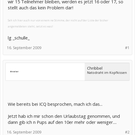
wir 15 Teilnehmer bleiben, werden es jetzt 16 oder 17, so
stellt auch das kein Problem dar!
Seh ich hier auch nur von einem ne Stimme, der nicht auf der Liste der bisher
angemeldeten steht, setzt es was!
lg _schulle_
16. September 2009
#1
Chribbel
Natodraht im Kopfkissen
Wie bereits bei ICQ besprochen, mach ich das...
Jetzt hab ich mir schon den Urlaubstag genommen, und
dann gib ich n Pups auf den 10er mehr oder weniger....
16. September 2009
#2