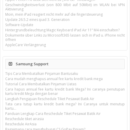
Geschwindigkeitsverlust (von 800 Mbit auf 50Mbit) im WLAN bei VPN
Aktivierung
Moin, mein iPad reagiert nicht mehr auf die fingersteuerung
Update 26.5.2 eines ipad 3. Generation
Software-Update
Hintergrundbeleuchtung Magic Keyboard iPad Air 11’’ M4 einschalten?
Dokumente über Links zu Microsoft365 lassen sich in iPad u. iPhone nicht
öffnen
AppleCare Verlängerung
Samsung Support
Tips Cara Membatalkan Pinjaman Bantusaku
Cara mudah menghapus annual fee kartu kredit bank mega
Tutorial Cara Membatalkan Pinjaman Uatas
Cara hapus annual fee kartu kredit bank Mega? Ini caranya penutupan
kartu kredit Mega dengan benar
Langkah Pengajuan Reschedule Tiket Pesawat Batik Air
Tata cara tutup kartu kredit bank mega? Ini Caranya untuk menutup
kartu...
Panduan Lengkap Cara Reschedule Tiket Pesawat Batik Air
Reschedule tiket airasia
Reschedule AirAsia
Bagaimana cara menghubungi CS GoPay Pinjam?