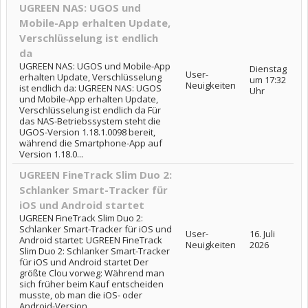
UGREEN NAS: UGOS und
Mobile-App erhalten Update,
Verschlüsselung ist endlich
da
UGREEN NAS: UGOS und Mobile-App
Dienstag
User-
erhalten Update, Verschlüsselung
um 17:32
Neuigkeiten
ist endlich da: UGREEN NAS: UGOS
Uhr
und Mobile-App erhalten Update,
Verschlüsselung ist endlich da Für
das NAS-Betriebssystem steht die
UGOS-Version 1.18.1.0098 bereit,
während die Smartphone-App auf
Version 1.18.0...
UGREEN FineTrack Slim Duo 2:
Schlanker Smart-Tracker für
iOS und Android startet
UGREEN FineTrack Slim Duo 2:
Schlanker Smart-Tracker für iOS und
User-
16. Juli
Android startet: UGREEN FineTrack
Neuigkeiten
2026
Slim Duo 2: Schlanker Smart-Tracker
für iOS und Android startet Der
größte Clou vorweg: Während man
sich früher beim Kauf entscheiden
musste, ob man die iOS- oder
Android-Version...