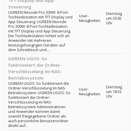
TFT-Display und App-
Steuerung
UGREEN Nexode Pro 300W: 8-Port-
Dienstag
User-
Tischladestation mit TFT-Display und
um 20:42
Neuigkeiten
App-Steuerung: UGREEN Nexode
Uhr
Pro 300W: 8-Port-Tischladestation
mit TFT-Display und App-Steuerung
Die Tischladestation richtet sich an
Anwender mit mehreren
leistungshungrigen Geräten auf
dem Schreibtisch und...
UGREEN UGOS: So
funktioniert die Ordner-
Verschlüsselung im NAS-
Betriebssystem
UGREEN UGOS: So funktioniert die
Dienstag
Ordner-Verschlüsselung im NAS-
User-
um 18:32
Betriebssystem: UGREEN UGOS: So
Neuigkeiten
Uhr
funktioniert die Ordner-
Verschlüsselung im NAS-
Betriebssystem Administratoren
und Anwender können damit
sowohl freigegebene Ordner als
auch persönliche Benutzerordner
direkt auf...