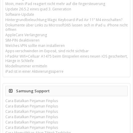
Moin, mein iPad reagiert nicht mehr auf die fingersteuerung
Update 26.5.2 eines ipad 3. Generation
Software-Update
Hintergrundbeleuchtung Magic Keyboard iPad Air 11’’ M4 einschalten?
Dokumente über Links zu Microsoft365 lassen sich in iPad u. iPhone nicht
öffnen
AppleCare Verlängerung
SIM-PIN deaktivieren
Welches VPN sollte man installieren
Apps verschwinden im Exposé, sind nicht sichtbar
I-PadAir Wifi+Celluar A1475 beim Einspielen eines neuen iOS gescheitert,
Hänge in Schleife
Modellnummer ermitteln
iPad ist in einer Aktivierungssperre
Samsung Support
Cara Batalkan Pinjaman Finplus
Cara Batalkan Pinjaman Finplus
Cara Batalkan Pinjaman Finplus
Cara Batalkan Pinjaman Finplus
Cara Batalkan Pinjaman Finplus
Cara Batalkan Pinjaman Finplus
Cara Memulihkan Akun Tiktok Terblokir