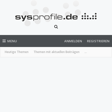
MENU
ANMELDEN
REGISTRIEREN
Heutige Themen
Themen mit aktuellen Beiträgen
...