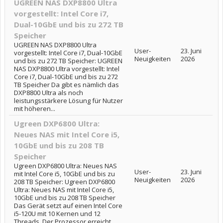
UGREEN NAS DXP8800 Ultra
vorgestellt: Intel Core i7,
Dual-10GbE und bis zu 272 TB
Speicher
UGREEN NAS DXP8800 Ultra
User-
23. Juni
vorgestellt: Intel Core i7, Dual-10GbE
Neuigkeiten
2026
und bis zu 272 TB Speicher: UGREEN
NAS DXP8800 Ultra vorgestellt: Intel
Core i7, Dual-10GbE und bis zu 272
TB Speicher Da gibt es nämlich das
DXP8800 Ultra als noch
leistungsstärkere Lösung für Nutzer
mit höheren...
Ugreen DXP6800 Ultra:
Neues NAS mit Intel Core i5,
10GbE und bis zu 208 TB
Speicher
Ugreen DXP6800 Ultra: Neues NAS
User-
23. Juni
mit Intel Core i5, 10GbE und bis zu
Neuigkeiten
2026
208 TB Speicher: Ugreen DXP6800
Ultra: Neues NAS mit Intel Core i5,
10GbE und bis zu 208 TB Speicher
Das Gerät setzt auf einen Intel Core
i5-120U mit 10 Kernen und 12
Threads. Der Prozessor erreicht