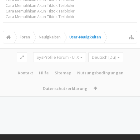
Cara Memulihkan Akun Tiktok Terblokir
Cara Memulihkan Akun Tiktok Terblokir
Cara Memulihkan Akun Tiktok Terblokir
Foren
Neuigkeiten
User-Neuigkeiten
SysProfile Forum - UI.X
Deutsch [Du]
Kontakt
Hilfe
Sitemap
Nutzungsbedingungen
Datenschutzerklärung