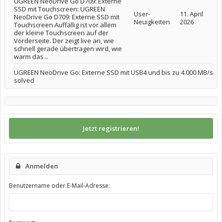
UGREEN NeoDrive Go D709: Externe
SSD mit Touchscreen: UGREEN
User-
11. April
NeoDrive Go D709: Externe SSD mit
Neuigkeiten
2026
Touchscreen Auffällig ist vor allem
der kleine Touchscreen auf der
Vorderseite. Der zeigt live an, wie
schnell gerade übertragen wird, wie
warm das...
UGREEN NeoDrive Go: Externe SSD mit USB4 und bis zu 4.000 MB/s
solved
Jetzt registrieren!
Anmelden
Benutzername oder E-Mail-Adresse: