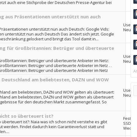
jetzt auch eine Stichprobe der Deutschen Presse-Agentur bei
ung aus Präsentationen unterstützt nun auch
User-
 Präsentationen unterstützt nun auch Deutsch: Google Vids:
Neuigk
en unterstützt nun auch Deutsch Das ändert sich jetzt. Google
schränkung gelockert und bringt das Tool damit in...
ng für Großbritannien: Betrüger und überteuerte
User-
Großbritannien: Betrüger und überteuerte Anbieter im Netz:
Neuigk
roßbritannien: Betrüger und überteuerte Anbieter im Netz . .
Großbritannien: Betrüger und überteuerte Anbieter im Netz
Ar
in Deutschland am beliebtesten, DAZN und WOW
User-
schland am beliebtesten, DAZN und WOW gelten als überteuert:
Neuigk
schland am beliebtesten, DAZN und WOW gelten als überteuert
 Ergebnisse für den deutschen Markt zusammengefasst. So
nicht so überteuert ist?
Festpla
 überteuert ist?: Naia was ich schon nicht verstehe es gibt
SSDs &
ut werden. Findet dadurch kein Garantieverlust statt und
Wechse
n....