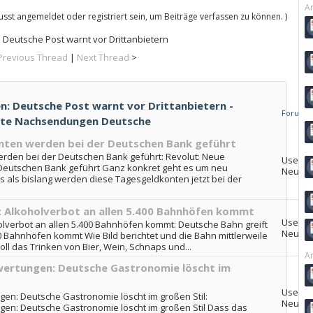
Ar
sst angemeldet oder registriert sein, um Beiträge verfassen zu können. )
Deutsche Post warnt vor Drittanbietern
Previous Thread
|
Next Thread
>
: Deutsche Post warnt vor Drittanbietern -
Forum
erte Nachsendungen Deutsche
nten werden bei der Deutschen Bank geführt
rden bei der Deutschen Bank geführt: Revolut: Neue
User-
Deutschen Bank geführt Ganz konkret geht es um neu
Neuigk
 als bislang werden diese Tagesgeldkonten jetzt bei der
: Alkoholverbot an allen 5.400 Bahnhöfen kommt
User-
olverbot an allen 5.400 Bahnhöfen kommt: Deutsche Bahn greift
Neuigk
0 Bahnhöfen kommt Wie Bild berichtet und die Bahn mittlerweile
oll das Trinken von Bier, Wein, Schnaps und...
Ar
ertungen: Deutsche Gastronomie löscht im
User-
n: Deutsche Gastronomie löscht im großen Stil:
Neuigk
n: Deutsche Gastronomie löscht im großen Stil Dass das