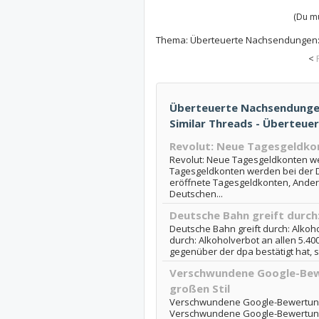
(Du mu
Thema:
Überteuerte Nachsendungen: 
<
Überteuerte Nachsendungen
Similar Threads - Überteu
Revolut: Neue Tagesgeldko
Revolut: Neue Tagesgeldkonten we
Tagesgeldkonten werden bei der 
eröffnete Tagesgeldkonten, Anders
Deutschen...
Deutsche Bahn greift durch
Deutsche Bahn greift durch: Alkoh
durch: Alkoholverbot an allen 5.40
gegenüber der dpa bestätigt hat, s
Verschwundene Google-Bew
großen Stil
Verschwundene Google-Bewertunge
Verschwundene Google-Bewertunge