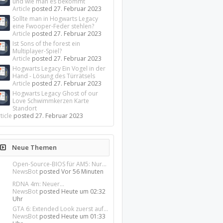
und wie man es bekommt
Article
posted
27. Februar 2023
Sollte man in Hogwarts Legacy
eine Fwooper-Feder stehlen?
Article
posted
27. Februar 2023
Ist Sons of the forest ein
10. Juli 2026
eiten
Multiplayer-Spiel?
Article
posted
27. Februar 2023
Hogwarts Legacy Ein Vogel in der
Hand - Lösung des Türrätsels
Article
posted
27. Februar 2023
2. April
Hogwarts Legacy Ghost of our
eiten
2025
Love Schwimmkerzen Karte
Standort
ticle
posted
27. Februar 2023
9.
Neue Themen
September
eiten
2023
Open-Source-BIOS für AM5: Nur...
NewsBot
posted
Vor 56 Minuten
RDNA 4m: Neuer...
NewsBot
posted
Heute um 02:32
tten,
7. März
Uhr
2023
lmedien
GTA 6: Extended Look zuerst auf...
NewsBot
posted
Heute um 01:33