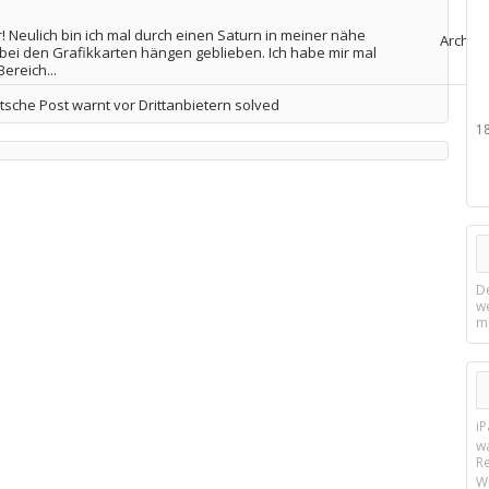
r! Neulich bin ich mal durch einen Saturn in meiner nähe
Archiv
 bei den Grafikkarten hängen geblieben. Ich habe mir mal
ereich...
che Post warnt vor Drittanbietern solved
1
D
w
m
i
w
R
W