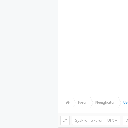
Foren
Neuigkeiten
Us
SysProfile Forum - UI.X
D