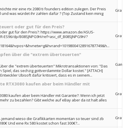
möchte mir eine rtx 2080 ti founders edition zulegen. Der Preis
Grafik
iel und was würdet ihr zahlen dafür ? (Top Zustand kein minig
euert oder gut für den Preis?
oder gut für den Preis?: https://www.amazon.de/ASUS-
Grafik
R-ES96/dp/B08SJNPG9H/ref=asc_df_B08SJNPG9H/?
318164&hvpos=&hvnetw=g&hvrand=10198004128916787749&h...
mpfen über die "extrem überteuerten"
Games
über die "extrem überteuerten" Mikrotransaktionen von: "Das
 ein Spiel, das sechzig gottverdammte Dollar kostet." [ATTACH]
wickler Ubisoft dafür kritisiert, dass es in seinem...
te RTX3080 kaufen aber beim Händler mit
Grafik
080 kaufen aber beim Händler mit Garantie?: Wenn ich jetzt
mehr zu bezahlen? Gibt welche auf eBay aber da ist halt alles
Grafik
ß jemand wieso die Grafikkarten momentan so teuer sind zb
180€ Und eine Rx 580 kostet schon fast 300€?...