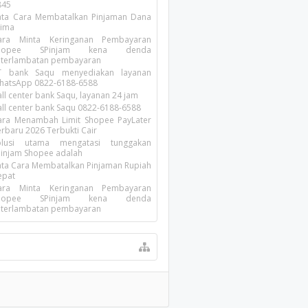
845
ata Cara Membatalkan Pinjaman Dana
rima
ara Minta Keringanan Pembayaran
hopee SPinjam kena denda
eterlambatan pembayaran
T bank Saqu menyediakan layanan
hatsApp 0822-6188-6588
ll center bank Saqu, layanan 24 jam
all center bank Saqu 0822-6188-6588
ara Menambah Limit Shopee PayLater
erbaru 2026 Terbukti Cair
olusi utama mengatasi tunggakan
Pinjam Shopee adalah
ata Cara Membatalkan Pinjaman Rupiah
epat
ara Minta Keringanan Pembayaran
hopee SPinjam kena denda
eterlambatan pembayaran