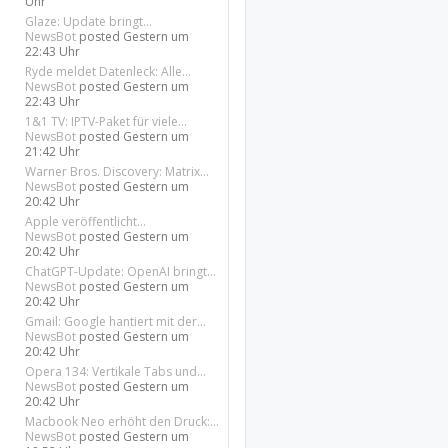
Uhr
Glaze: Update bringt...
22. April
karten
NewsBot
posted
Gestern um
2022
22:43 Uhr
Ryde meldet Datenleck: Alle...
NewsBot
posted
Gestern um
22:43 Uhr
25. August
1&1 TV: IPTV-Paket für viele...
karten
2021
NewsBot
posted
Gestern um
21:42 Uhr
Warner Bros. Discovery: Matrix...
NewsBot
posted
Gestern um
20:42 Uhr
5. Februar
Apple veröffentlicht...
 News
2021
NewsBot
posted
Gestern um
20:42 Uhr
ChatGPT-Update: OpenAI bringt...
NewsBot
posted
Gestern um
20:42 Uhr
24. Januar
Gmail: Google hantiert mit der...
karten
2021
NewsBot
posted
Gestern um
20:42 Uhr
Opera 134: Vertikale Tabs und...
NewsBot
posted
Gestern um
20:42 Uhr
5. Januar
karten
2021
Macbook Neo erhöht den Druck:...
NewsBot
posted
Gestern um