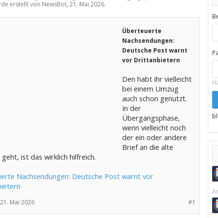
rde erstellt von NewsBot,
21. Mai 2026
.
B
Überteuerte
Nachsendungen:
Deutsche Post warnt
P
vor Drittanbietern
Den habt ihr vielleicht
H
bei einem Umzug
auch schon genutzt.
In der
b
Übergangsphase,
wenn vielleicht noch
der ein oder andere
Brief an die alte
geht, ist das wirklich hilfreich.
erte Nachsendungen: Deutsche Post warnt vor
bietern
Ar
21. Mai 2026
#1