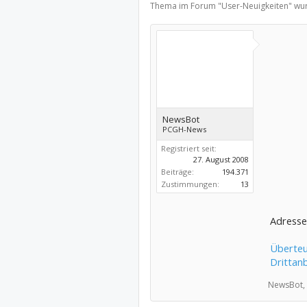
Thema im Forum "
User-Neuigkeiten
" wu
NewsBot
PCGH-News
Registriert seit:
27. August 2008
Beiträge:
194.371
Zustimmungen:
13
Adresse 
Überteu
Drittan
NewsBot,