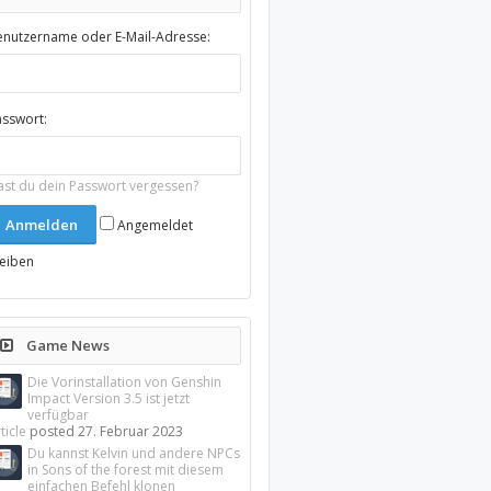
enutzername oder E-Mail-Adresse:
asswort:
ast du dein Passwort vergessen?
Angemeldet
leiben
Game News
Die Vorinstallation von Genshin
Impact Version 3.5 ist jetzt
verfügbar
ticle
posted
27. Februar 2023
Du kannst Kelvin und andere NPCs
in Sons of the forest mit diesem
einfachen Befehl klonen