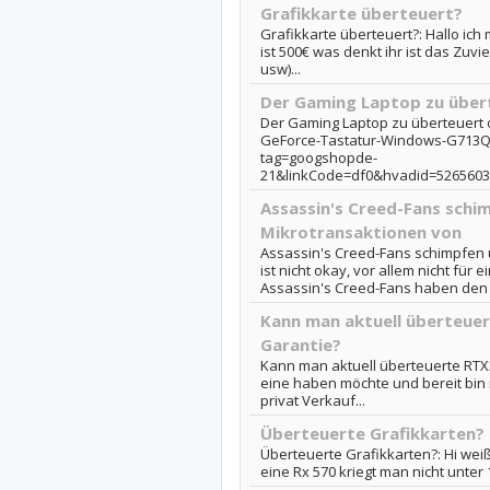
Grafikkarte überteuert?
Grafikkarte überteuert?: Hallo ich 
ist 500€ was denkt ihr ist das Zuv
usw)...
Der Gaming Laptop zu übert
Der Gaming Laptop zu überteuert 
GeForce-Tastatur-Windows-G713Q
tag=googshopde-
21&linkCode=df0&hvadid=526560
Assassin's Creed-Fans schi
Mikrotransaktionen von
Assassin's Creed-Fans schimpfen 
ist nicht okay, vor allem nicht für
Assassin's Creed-Fans haben den Ent
Kann man aktuell überteuer
Garantie?
Kann man aktuell überteuerte RTX3
eine haben möchte und bereit bin 
privat Verkauf...
Überteuerte Grafikkarten?
Überteuerte Grafikkarten?: Hi wei
eine Rx 570 kriegt man nicht unter 