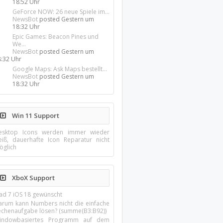
18:52 Uhr
GeForce NOW: 26 neue Spiele im...
29. Juni
NewsBot
posted
Gestern um
2009
18:32 Uhr
Epic Games: Beacon Pines und
We...
NewsBot
posted
Gestern um
8:32 Uhr
Google Maps: Ask Maps bestellt...
NewsBot
posted
Gestern um
18:32 Uhr
Win 11 Support
esktop Icons werden immer wieder
eiß, dauerhafte Icon Reparatur nicht
öglich
XboX Support
Pad 7 iOS 18 gewünscht
arum kann Numbers nicht die einfache
echenaufgabe lösen? (summe(B3:B92))
indowbasiertes Programm auf dem