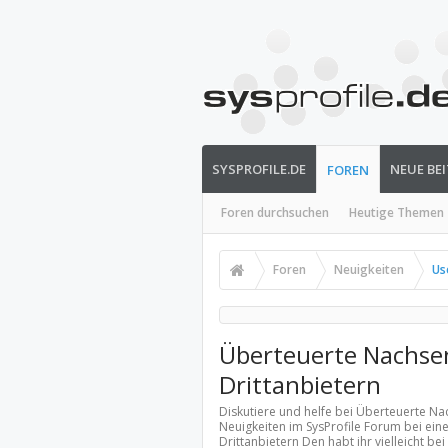
SYSPROFILE.DE
NEUE BE
FOREN
Foren durchsuchen
Heutige Themen
Foren
Neuigkeiten
Us
Überteuerte Nachse
Drittanbietern
Diskutiere und helfe bei Überteuerte N
Neuigkeiten
im SysProfile Forum bei ein
Drittanbietern Den habt ihr vielleicht b