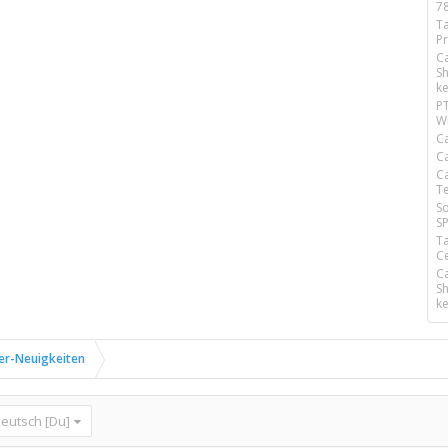
7
T
P
C
S
k
P
W
Ca
C
C
T
S
S
T
C
C
S
k
er-Neuigkeiten
eutsch [Du]