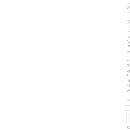
I
Wi
SS
i
(Q
e
P
(o
Ap
is
G
a
M
d
U
S
H
Ke
D
la
A
B