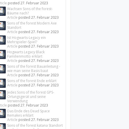
ticle
posted
27. Februar 2023
Wachsen Sons of the forest-
Bäume nach?
Article
posted
27. Februar 2023
Sons of the forest Modern Axe
Standort
Article
posted
27. Februar 2023
Ist Hogwarts-Legacy ein
Mehrspieler-Spiel?
Article
posted
27. Februar 2023
Datum
Hogwarts Legacy Black
Familienmotto erklärt
Article
posted
27. Februar 2023
Mittwoch
Sons of the forest Bauanleitung -
um 10:22
eiten
wie man seine Basis baut
Uhr
Article
posted
27. Februar 2023
Sons of the forest Ende erklärt
Article
posted
27. Februar 2023
Jedes Sons of the forest GPS-
21. Juli 2026
eiten
Ortungsgerät und seine
Verwendung
ticle
posted
27. Februar 2023
Das Ende des Dead Space
Remakes erklärt
Article
posted
27. Februar 2023
20. Juli 2026
eiten
Sons of the forest katana Standort