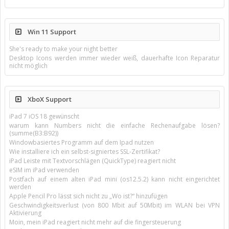
Win 11 Support
She's ready to make your night better
Desktop Icons werden immer wieder weiß, dauerhafte Icon Reparatur
nicht möglich
XboX Support
iPad 7 iOS 18 gewünscht
warum kann Numbers nicht die einfache Rechenaufgabe lösen?
(summe(B3:B92))
Windowbasiertes Programm auf dem Ipad nutzen
Wie installiere ich ein selbst-signiertes SSL-Zertifikat?
iPad Leiste mit Textvorschlägen (QuickType) reagiert nicht
eSIM im iPad verwenden
Postfach auf einem alten iPad mini (os12.5.2) kann nicht eingerichtet
werden
Apple Pencil Pro lässt sich nicht zu „Wo ist?“ hinzufügen
Geschwindigkeitsverlust (von 800 Mbit auf 50Mbit) im WLAN bei VPN
Aktivierung
Moin, mein iPad reagiert nicht mehr auf die fingersteuerung