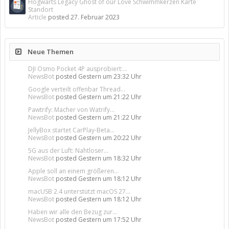
Hogwarts Legacy Ghost of our Love Schwimmkerzen Karte
Standort
Article
posted
27. Februar 2023
Neue Themen
DJI Osmo Pocket 4P ausprobiert:...
NewsBot
posted
Gestern um 23:32 Uhr
Google verteilt offenbar Thread...
NewsBot
posted
Gestern um 21:22 Uhr
Pawtrify: Macher von Watrify...
NewsBot
posted
Gestern um 21:22 Uhr
JellyBox startet CarPlay-Beta...
NewsBot
posted
Gestern um 20:22 Uhr
5G aus der Luft: Nahtloser...
NewsBot
posted
Gestern um 18:32 Uhr
Apple soll an einem größeren...
NewsBot
posted
Gestern um 18:12 Uhr
macUSB 2.4 unterstützt macOS 27...
NewsBot
posted
Gestern um 18:12 Uhr
Haben wir alle den Bezug zur...
NewsBot
posted
Gestern um 17:52 Uhr