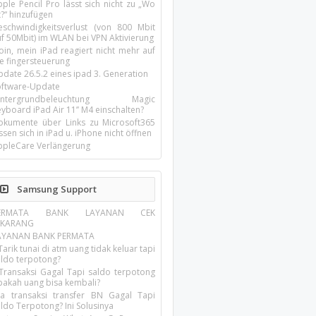
ple Pencil Pro lässt sich nicht zu „Wo
t?“ hinzufügen
eschwindigkeitsverlust (von 800 Mbit
uf 50Mbit) im WLAN bei VPN Aktivierung
oin, mein iPad reagiert nicht mehr auf
ie fingersteuerung
pdate 26.5.2 eines ipad 3. Generation
oftware-Update
intergrundbeleuchtung Magic
yboard iPad Air 11’’ M4 einschalten?
okumente über Links zu Microsoft365
ssen sich in iPad u. iPhone nicht öffnen
ppleCare Verlängerung
Samsung Support
ERMATA BANK LAYANAN CEK
EKARANG
AYANAN BANK PERMATA
Tarik tunai di atm uang tidak keluar tapi
aldo terpotong?
 Transaksi Gagal Tapi saldo terpotong
pakah uang bisa kembali?
ika transaksi transfer BN Gagal Tapi
ldo Terpotong? Ini Solusinya