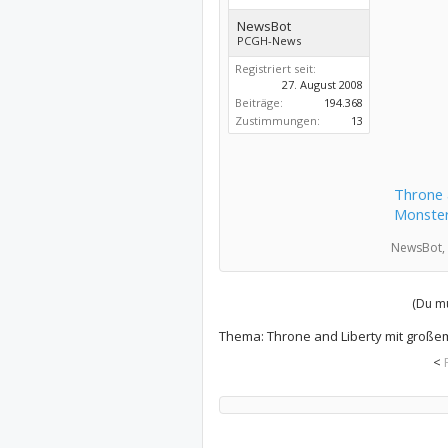
NewsBot
PCGH-News
Registriert seit:
27. August 2008
Beiträge:
194.368
Zustimmungen:
13
Throne 
Monste
NewsBot,
(Du mu
Thema:
Throne and Liberty mit große
<