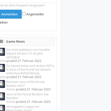
ast du dein Passwort vergessen?
Angemeldet
leiben
Game News
Die Vorinstallation von Genshin
Impact Version 3.5 ist jetzt
verfügbar
ticle
posted
27. Februar 2023
Du kannst Kelvin und andere NPCs
in Sons of the forest mit diesem
einfachen Befehl klonen
ticle
posted
27. Februar 2023
Wachsen Sons of the forest-
Bäume nach?
Article
posted
27. Februar 2023
Sons of the forest Modern Axe
Standort
Article
posted
27. Februar 2023
Ist Hogwarts-Legacy ein
Mehrspieler-Spiel?