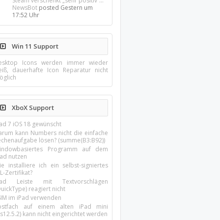
Steam verschenkt „sehr positiv“...
NewsBot
posted
Gestern um
17:52 Uhr
Win 11 Support
esktop Icons werden immer wieder
eiß, dauerhafte Icon Reparatur nicht
öglich
XboX Support
Pad 7 iOS 18 gewünscht
arum kann Numbers nicht die einfache
echenaufgabe lösen? (summe(B3:B92))
indowbasiertes Programm auf dem
pad nutzen
e installiere ich ein selbst-signiertes
L-Zertifikat?
Pad Leiste mit Textvorschlägen
uickType) reagiert nicht
SIM im iPad verwenden
ostfach auf einem alten iPad mini
s12.5.2) kann nicht eingerichtet werden