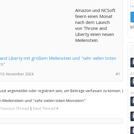
H
Amazon und NCSoft
feiern einen Monat
nach dem Launch
b
von Throne and
Liberty einen neuen
Meilenstein.
and Liberty mit großem Meilenstein und "sehr vielen toten
rn"
Ar
10. November 2024
#1
sst angemeldet oder registriert sein, um Beiträge verfassen zu können. )
Ar
m Meilenstein und "sehr vielen toten Monstern"
Previous Thread
|
Next Thread
>