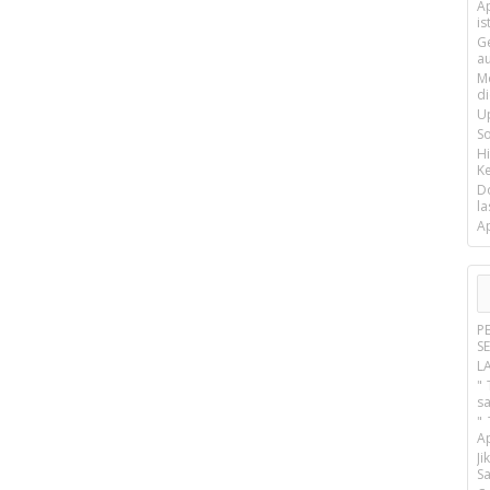
Ap
is
G
a
M
d
U
S
H
Ke
D
la
A
P
S
L
" 
s
"
A
J
Sa