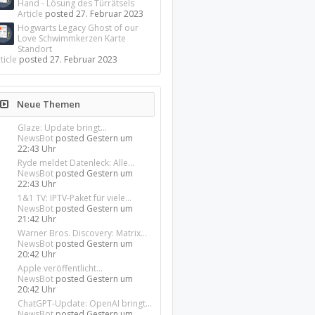
Hand - Lösung des Türrätsels
Article
posted
27. Februar 2023
Hogwarts Legacy Ghost of our
Love Schwimmkerzen Karte
Standort
ticle
posted
27. Februar 2023
Neue Themen
Glaze: Update bringt...
NewsBot
posted
Gestern um
22:43 Uhr
Ryde meldet Datenleck: Alle...
NewsBot
posted
Gestern um
22:43 Uhr
1&1 TV: IPTV-Paket für viele...
NewsBot
posted
Gestern um
21:42 Uhr
Warner Bros. Discovery: Matrix...
NewsBot
posted
Gestern um
20:42 Uhr
Apple veröffentlicht...
NewsBot
posted
Gestern um
20:42 Uhr
ChatGPT-Update: OpenAI bringt...
NewsBot
posted
Gestern um