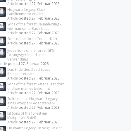
Article
posted
27. Februar 2023
Hogwarts Legacy Black
Familienmotto erklärt
Article
posted
27. Februar 2023
Sons of the forest Bauanleitung -
wie man seine Basis baut
Article
posted
27. Februar 2023
Sons of the forest Ende erklärt
Article
posted
27. Februar 2023
Jedes Sons of the forest GPS-
Ortungsgerät und seine
Verwendung
ticle
posted
27. Februar 2023
Das Ende des Dead Space
Remakes erklärt
Article
posted
27. Februar 2023
Sons of the forest katana Standort
und wie man es bekommt
Article
posted
27. Februar 2023
Sollte man in Hogwarts Legacy
eine Fwooper-Feder stehlen?
Article
posted
27. Februar 2023
Ist Sons of the forest ein
Multiplayer-Spiel?
Article
posted
27. Februar 2023
Hogwarts Legacy Ein Vogel in der