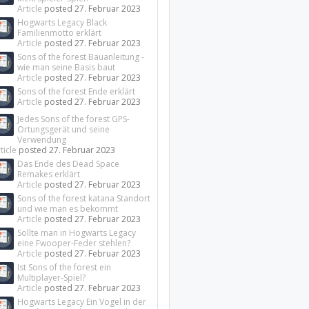
Article
posted
27. Februar 2023
Hogwarts Legacy Black
Familienmotto erklärt
Article
posted
27. Februar 2023
Sons of the forest Bauanleitung -
wie man seine Basis baut
Article
posted
27. Februar 2023
Sons of the forest Ende erklärt
Article
posted
27. Februar 2023
Jedes Sons of the forest GPS-
Ortungsgerät und seine
Verwendung
ticle
posted
27. Februar 2023
Das Ende des Dead Space
Remakes erklärt
Article
posted
27. Februar 2023
Sons of the forest katana Standort
und wie man es bekommt
Article
posted
27. Februar 2023
Sollte man in Hogwarts Legacy
eine Fwooper-Feder stehlen?
Article
posted
27. Februar 2023
Ist Sons of the forest ein
Multiplayer-Spiel?
Article
posted
27. Februar 2023
Hogwarts Legacy Ein Vogel in der