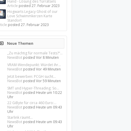
Hand - Lösung des Türrätsels
Article
posted
27. Februar 2023
Hogwarts Legacy Ghost of our
Love Schwimmkerzen Karte
Standort
ticle
posted
27. Februar 2023
Neue Themen
„Zu mächtig für normale Tests?“...
NewsBot
posted
Vor 8 Minuten
VRAM-Wendepunkt: Würdet ihr...
NewsBot
posted
Vor 49 Minuten
Jetzt bewerben: PCGH sucht...
NewsBot
posted
Vor 59 Minuten
SMT und Hyper-Threading: So...
NewsBot
posted
Heute um 10:22
Uhr
22 GiByte für circa 460 Euro:...
NewsBot
posted
Heute um 09:43
Uhr
Starlink räumt...
NewsBot
posted
Heute um 09:43
Uhr