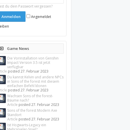
ast du dein Passwort vergessen?
Angemeldet
leiben
Game News
Die Vorinstallation von Genshin
Impact Version 3.5 ist jetzt
verfügbar
ticle
posted
27. Februar 2023
Du kannst Kelvin und andere NPCs
in Sons of the forest mit diesem
einfachen Befehl klonen
ticle
posted
27. Februar 2023
Wachsen Sons of the forest-
Bäume nach?
Article
posted
27. Februar 2023
Sons of the forest Modern Axe
Standort
Article
posted
27. Februar 2023
Ist Hogwarts-Legacy ein
Mehrspieler-Spiel?