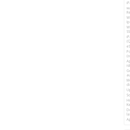
i
w
R
W
I
Wi
SS
i
(Q
e
P
(o
Ap
is
G
a
M
d
U
S
H
Ke
D
la
A