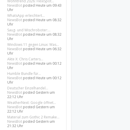
Wohntrend 2026: FlexiSpot...
NewsBot
posted
Heute um 09:43
Uhr
WhatsApp erleichtert...
NewsBot
posted
Heute um 08:32
Uhr
Saug- und Wischroboter:...
NewsBot
posted
Heute um 08:32
Uhr
Windows 11 gegen Linux: Was...
NewsBot
posted
Heute um 06:32
Uhr
Akte X: Chris Carters...
NewsBot
posted
Heute um 00:12
Uhr
Humble Bundle für...
NewsBot
posted
Heute um 00:12
Uhr
Deutscher Einzelhandel...
NewsBot
posted
Gestern um
22:12 Uhr
WeatherNext: Google öffnet...
NewsBot
posted
Gestern um
22:12 Uhr
Material zum Gothic 2 Remake...
NewsBot
posted
Gestern um
21:32 Uhr