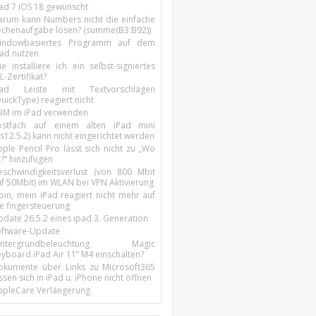
Pad 7 iOS 18 gewünscht
arum kann Numbers nicht die einfache
echenaufgabe lösen? (summe(B3:B92))
indowbasiertes Programm auf dem
pad nutzen
e installiere ich ein selbst-signiertes
L-Zertifikat?
Pad Leiste mit Textvorschlägen
uickType) reagiert nicht
SIM im iPad verwenden
ostfach auf einem alten iPad mini
s12.5.2) kann nicht eingerichtet werden
ple Pencil Pro lässt sich nicht zu „Wo
t?“ hinzufügen
eschwindigkeitsverlust (von 800 Mbit
uf 50Mbit) im WLAN bei VPN Aktivierung
oin, mein iPad reagiert nicht mehr auf
ie fingersteuerung
pdate 26.5.2 eines ipad 3. Generation
oftware-Update
intergrundbeleuchtung Magic
yboard iPad Air 11’’ M4 einschalten?
okumente über Links zu Microsoft365
ssen sich in iPad u. iPhone nicht öffnen
ppleCare Verlängerung