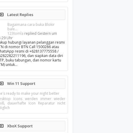
Latest Replies
Bagaimana cara buka Blokir
bale...
123tomla
replied
Gestern um
5:29 Uhr
ukup hubungi layanan pelanggan resmi
TN di nomor BTN Call 1500286 atau
hatsApp resmi di +628137775558 /
6282282211196, dan siapkan data diri
KTP, buku tabungan, dan nomor kartu
TM) untuk…
Win 11 Support
e's ready to make your night better
esktop Icons werden immer wieder
eiß, dauerhafte Icon Reparatur nicht
öglich
XboX Support