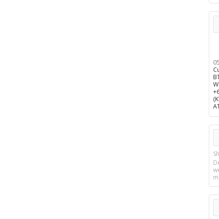
0
C
B
W
+
(
A
Sh
D
w
m