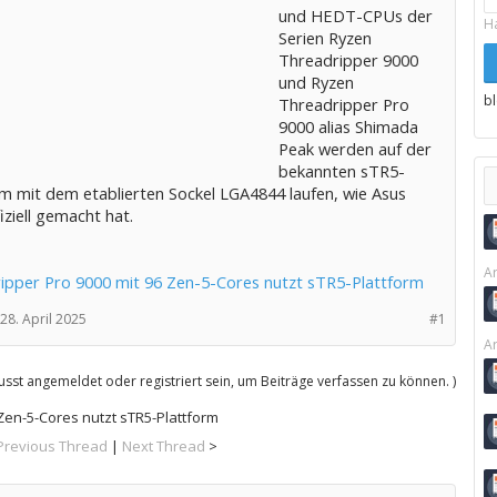
und HEDT-CPUs der
H
Serien Ryzen
Threadripper 9000
und Ryzen
b
Threadripper Pro
9000 alias Shimada
Peak werden auf der
bekannten sTR5-
rm mit dem etablierten Sockel LGA4844 laufen, wie Asus
fiziell gemacht hat.
Ar
ipper Pro 9000 mit 96 Zen-5-Cores nutzt sTR5-Plattform
28. April 2025
#1
Ar
sst angemeldet oder registriert sein, um Beiträge verfassen zu können. )
Zen-5-Cores nutzt sTR5-Plattform
Previous Thread
|
Next Thread
>