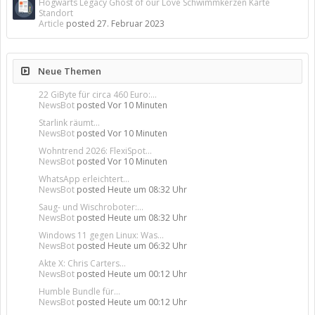
Hogwarts Legacy Ghost of our Love Schwimmkerzen Karte
Standort
Article
posted
27. Februar 2023
Neue Themen
22 GiByte für circa 460 Euro:...
NewsBot
posted
Vor 10 Minuten
Starlink räumt...
NewsBot
posted
Vor 10 Minuten
Wohntrend 2026: FlexiSpot...
NewsBot
posted
Vor 10 Minuten
WhatsApp erleichtert...
NewsBot
posted
Heute um 08:32 Uhr
Saug- und Wischroboter:...
NewsBot
posted
Heute um 08:32 Uhr
Windows 11 gegen Linux: Was...
NewsBot
posted
Heute um 06:32 Uhr
Akte X: Chris Carters...
NewsBot
posted
Heute um 00:12 Uhr
Humble Bundle für...
NewsBot
posted
Heute um 00:12 Uhr