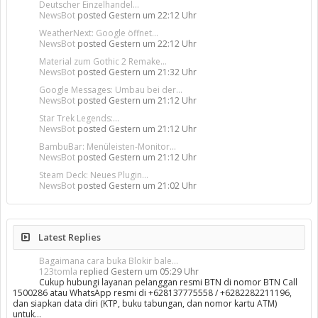
Deutscher Einzelhandel...
NewsBot
posted
Gestern um 22:12 Uhr
WeatherNext: Google öffnet...
NewsBot
posted
Gestern um 22:12 Uhr
Material zum Gothic 2 Remake...
NewsBot
posted
Gestern um 21:32 Uhr
Google Messages: Umbau bei der...
NewsBot
posted
Gestern um 21:12 Uhr
Star Trek Legends:...
NewsBot
posted
Gestern um 21:12 Uhr
BambuBar: Menüleisten-Monitor...
NewsBot
posted
Gestern um 21:12 Uhr
Steam Deck: Neues Plugin...
NewsBot
posted
Gestern um 21:02 Uhr
Latest Replies
Bagaimana cara buka Blokir bale...
123tomla
replied
Gestern um 05:29 Uhr
Cukup hubungi layanan pelanggan resmi BTN di nomor BTN Call
1500286 atau WhatsApp resmi di +628137775558 / +6282282211196,
dan siapkan data diri (KTP, buku tabungan, dan nomor kartu ATM)
untuk…