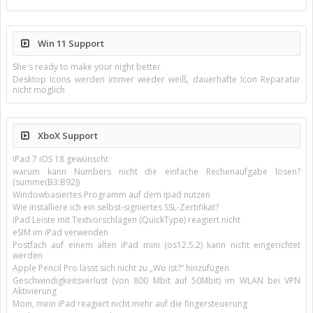
Win 11 Support
She's ready to make your night better
Desktop Icons werden immer wieder weiß, dauerhafte Icon Reparatur
nicht möglich
XboX Support
iPad 7 iOS 18 gewünscht
warum kann Numbers nicht die einfache Rechenaufgabe lösen?
(summe(B3:B92))
Windowbasiertes Programm auf dem Ipad nutzen
Wie installiere ich ein selbst-signiertes SSL-Zertifikat?
iPad Leiste mit Textvorschlägen (QuickType) reagiert nicht
eSIM im iPad verwenden
Postfach auf einem alten iPad mini (os12.5.2) kann nicht eingerichtet
werden
Apple Pencil Pro lässt sich nicht zu „Wo ist?“ hinzufügen
Geschwindigkeitsverlust (von 800 Mbit auf 50Mbit) im WLAN bei VPN
Aktivierung
Moin, mein iPad reagiert nicht mehr auf die fingersteuerung