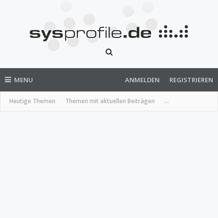
MENU
ANMELDEN
REGISTRIEREN
Heutige Themen
Themen mit aktuellen Beiträgen
...