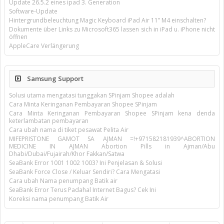
Update 26.5.2 eines ipad 3. Generation
Software-Update
Hintergrundbeleuchtung Magic Keyboard iPad Air 11’’ M4 einschalten?
Dokumente über Links zu Microsoft365 lassen sich in iPad u. iPhone nicht
öffnen
AppleCare Verlängerung
Samsung Support
Solusi utama mengatasi tunggakan SPinjam Shopee adalah
Cara Minta Keringanan Pembayaran Shopee SPinjam
Cara Minta Keringanan Pembayaran Shopee SPinjam kena denda
keterlambatan pembayaran
Cara ubah nama di tiket pesawat Pelita Air
MIFEPRISTONE GAMOT SA AJMAN =!+971582181939^ABORTION
MEDICINE IN AJMAN Abortion Pills in Ajman/Abu
Dhabi/Dubai/Fujairah/Khor Fakkan/Satwa
SeaBank Error 1001 1002 1003? Ini Penjelasan & Solusi
SeaBank Force Close / Keluar Sendiri? Cara Mengatasi
Cara ubah Nama penumpang Batik air
SeaBank Error Terus Padahal Internet Bagus? Cek Ini
Koreksi nama penumpang Batik Air