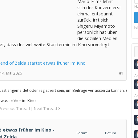
Mario-Films lehnt
H
sich der Konzern erst
einmal entspannt
zurück, irrt sich.
Shigeru Miyamoto
b
persönlich hat über
die sozialen Medien
et, dass der weltweite Starttermin im Kino vorverlegt
end of Zelda startet etwas früher im Kino
14. Mai 2026
#1
Ar
sst angemeldet oder registriert sein, um Beiträge verfassen zu können. )
Ar
twas früher im Kino
Previous Thread
|
Next Thread
>
 etwas früher im Kino -
Forum
Datum
d Zelda