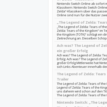
Nintendo Switch Online ab sofort m
Klassikern: Nintendo Switch Online
Zelda“-Klassikern über das pass
Online sind nun für die Nutzer zwei
„The Legend of Zelda: Tear
„The Legend of Zelda: Tears of th
Zelda: Tears of the Kingdom“ im Te
the Kingdom (TOTK)“ schlägt ein d
Zeitrechnung an. Dieselben Schöpfe
Ach was? The Legend of Zel
ein großer Erfolg
Ach was? The Legend of Zelda: Tea
Erfolg: Ach was? The Legend of Zel
großer Erfolg Mittlerweile hat Nin
sich Links Abenteuer innerhalb der
The Legend of Zelda: Tears o
Trailer
The Legend of Zelda: Tears of the K
Legend of Zelda: Tears of the Kingd
uns daheim wird schon auf den Tite
The Legend of Zelda: Tears of the K
Nintendo Switch: „The Lege