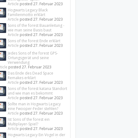
Article
posted
27. Februar 2023
Hogwarts Legacy Black
Familienmotto erklärt
Article
posted
27. Februar 2023
Sons of the forest Bauanleitung -
wie man seine Basis baut
Article
posted
27. Februar 2023
Sons of the forest Ende erklärt
Article
posted
27. Februar 2023
Jedes Sons of the forest GPS-
Ortungsgerät und seine
Verwendung
ticle
posted
27. Februar 2023
Das Ende des Dead Space
Remakes erklärt
Article
posted
27. Februar 2023
Sons of the forest katana Standort
und wie man es bekommt
Article
posted
27. Februar 2023
Sollte man in Hogwarts Legacy
eine Fwooper-Feder stehlen?
Article
posted
27. Februar 2023
Ist Sons of the forest ein
Multiplayer-Spiel?
Article
posted
27. Februar 2023
Hogwarts Legacy Ein Vogel in der