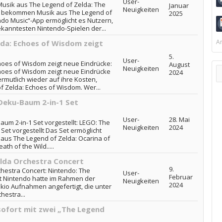
User-
usik aus The Legend of Zelda: The
Januar
Neuigkeiten
s bekommen Musik aus The Legend of
2025
do Music“-App ermöglicht es Nutzern,
kanntesten Nintendo-Spielen der...
Ar
lda: Echoes of Wisdom zeigt
5.
User-
choes of Wisdom zeigt neue Eindrücke:
August
Neuigkeiten
choes of Wisdom zeigt neue Eindrücke
2024
utlich wieder auf ihre Kosten,
 Zelda: Echoes of Wisdom. Wer...
Deku-Baum 2-in-1 Set
User-
28. Mai
um 2-in-1 Set vorgestellt: LEGO: The
Neuigkeiten
2024
Set vorgestellt Das Set ermöglicht
us The Legend of Zelda: Ocarina of
th of the Wild.....
lda Orchestra Concert
9.
hestra Concert: Nintendo: The
User-
Februar
t Nintendo hatte im Rahmen der
Neuigkeiten
2024
okio Aufnahmen angefertigt, die unter
hestra...
sofort mit zwei „The Legend