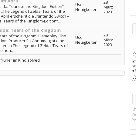
im April
28.
User-
lda: Tears of the Kingdom-Edition“
März
Neuigkeiten
: „The Legend of Zelda: Tears of the
2023
 April erscheint die „Nintendo Switch –
 Tears of the Kingdom-Edition“....
lda: Tears of the Kingdom
28.
ears of the Kingdom: Gameplay: The
User-
März
gdom Producer Eiji Aonuma gibt eine
Neuigkeiten
2023
iten in The Legend of Zelda: Tears of
einen...
0
C
 früher im Kino solved
B
W
+
(
A
Sh
D
w
m