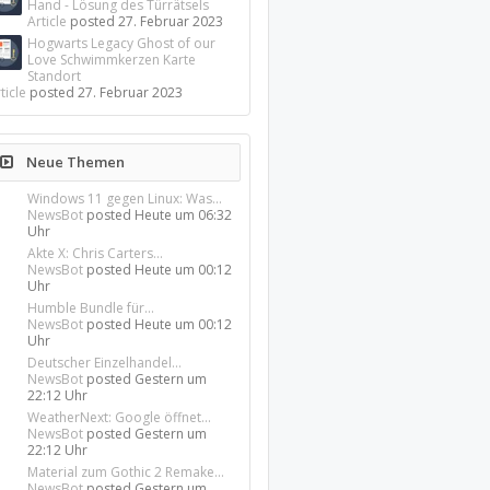
Hand - Lösung des Türrätsels
Article
posted
27. Februar 2023
Hogwarts Legacy Ghost of our
Love Schwimmkerzen Karte
Standort
ticle
posted
27. Februar 2023
Neue Themen
Windows 11 gegen Linux: Was...
NewsBot
posted
Heute um 06:32
Uhr
Akte X: Chris Carters...
NewsBot
posted
Heute um 00:12
Uhr
Humble Bundle für...
NewsBot
posted
Heute um 00:12
Uhr
Deutscher Einzelhandel...
NewsBot
posted
Gestern um
22:12 Uhr
WeatherNext: Google öffnet...
NewsBot
posted
Gestern um
22:12 Uhr
Material zum Gothic 2 Remake...
NewsBot
posted
Gestern um