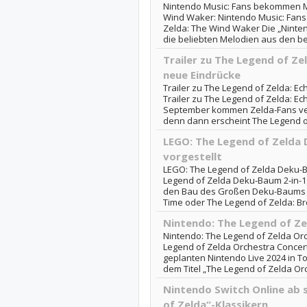
Nintendo Music: Fans bekommen M
Wind Waker: Nintendo Music: Fan
Zelda: The Wind Waker Die „Ninten
die beliebten Melodien aus den be
Trailer zu The Legend of Ze
neue Eindrücke
Trailer zu The Legend of Zelda: E
Trailer zu The Legend of Zelda: E
September kommen Zelda-Fans verm
denn dann erscheint The Legend of
LEGO: The Legend of Zelda 
vorgestellt
LEGO: The Legend of Zelda Deku-Ba
Legend of Zelda Deku-Baum 2-in-1 
den Bau des Großen Deku-Baums a
Time oder The Legend of Zelda: Brea
Nintendo: The Legend of Ze
Nintendo: The Legend of Zelda Orc
Legend of Zelda Orchestra Concer
geplanten Nintendo Live 2024 in T
dem Titel „The Legend of Zelda Orc
Nintendo Switch Online ab 
of Zelda“-Klassikern