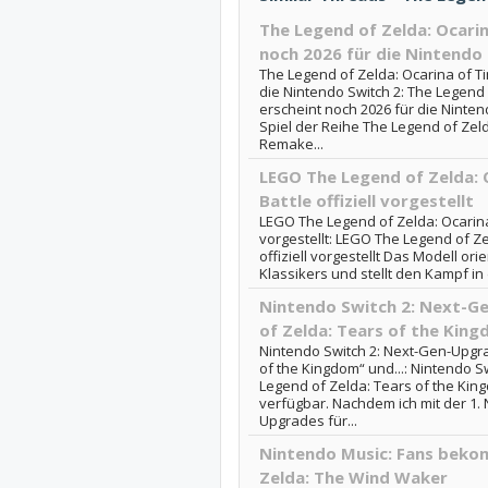
The Legend of Zelda: Ocari
noch 2026 für die Nintendo
The Legend of Zelda: Ocarina of T
die Nintendo Switch 2: The Legend
erscheint noch 2026 für die Nintend
Spiel der Reihe The Legend of Zeld
Remake...
LEGO The Legend of Zelda: O
Battle offiziell vorgestellt
LEGO The Legend of Zelda: Ocarina o
vorgestellt: LEGO The Legend of Zel
offiziell vorgestellt Das Modell ori
Klassikers und stellt den Kampf i
Nintendo Switch 2: Next-G
of Zelda: Tears of the King
Nintendo Switch 2: Next-Gen-Upgra
of the Kingdom“ und...: Nintendo S
Legend of Zelda: Tears of the Kin
verfügbar. Nachdem ich mit der 1. 
Upgrades für...
Nintendo Music: Fans beko
Zelda: The Wind Waker