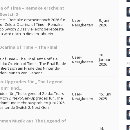
na of Time – Remake erscheint
 Switch 2
ime – Remake erscheint noch 2026 für
User-
9. Juni
 of Zelda: Ocarina of Time – Remake
Neuigkeiten
2026
o Switch 2 Das vielleicht beliebteste
a wird noch in diesem Jahr ein
carina of Time – The Final
16.
User-
f Time – The Final Battle offiziell
Januar
Neuigkeiten
Ar
da: Ocarina of Time – The Final Battle
2026
entiert sich am Finale des Nintendo-
n den Ruinen von Ganons...
en-Upgrades für „The Legend
dom“ und...
des für „The Legend of Zelda: Tears
User-
15. Juni
witch 2: Next-Gen-Upgrades für „The
Neuigkeiten
2025
gdom“ und mehr ausprobiert Juni 2025
Nintendo Switch 2: Next-Gen-
mmen Musik aus The Legend of
14.