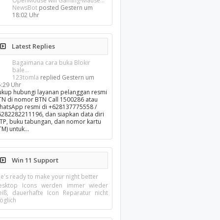
OpenMouse will Gaming-Mäuse...
NewsBot
posted
Gestern um
18:02 Uhr
Latest Replies
Bagaimana cara buka Blokir
bale...
123tomla
replied
Gestern um
5:29 Uhr
ukup hubungi layanan pelanggan resmi
TN di nomor BTN Call 1500286 atau
hatsApp resmi di +628137775558 /
6282282211196, dan siapkan data diri
KTP, buku tabungan, dan nomor kartu
TM) untuk…
Win 11 Support
e's ready to make your night better
esktop Icons werden immer wieder
eiß, dauerhafte Icon Reparatur nicht
öglich