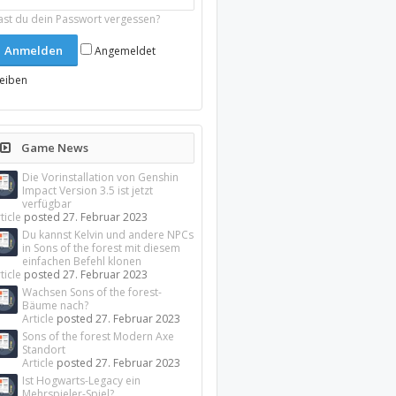
ast du dein Passwort vergessen?
Angemeldet
leiben
Game News
Die Vorinstallation von Genshin
Impact Version 3.5 ist jetzt
verfügbar
ticle
posted
27. Februar 2023
Du kannst Kelvin und andere NPCs
in Sons of the forest mit diesem
einfachen Befehl klonen
ticle
posted
27. Februar 2023
Wachsen Sons of the forest-
Bäume nach?
Article
posted
27. Februar 2023
Sons of the forest Modern Axe
Standort
Article
posted
27. Februar 2023
Ist Hogwarts-Legacy ein
Mehrspieler-Spiel?