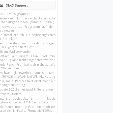
XboX Support
Pad 7 iOS 18 gewünscht
arum kann Numbers nicht die einfache
echenaufgabe lösen? (summe(B3:B92))
indowbasiertes Programm auf dem
pad nutzen
e installiere ich ein selbst-signiertes
L-Zertifikat?
Pad Leiste mit Textvorschlägen
uickType) reagiert nicht
SIM im iPad verwenden
ostfach auf einem alten iPad mini
s12.5.2) kann nicht eingerichtet werden
ple Pencil Pro lässt sich nicht zu „Wo
t?“ hinzufügen
eschwindigkeitsverlust (von 800 Mbit
uf 50Mbit) im WLAN bei VPN Aktivierung
oin, mein iPad reagiert nicht mehr auf
ie fingersteuerung
pdate 26.5.2 eines ipad 3. Generation
oftware-Update
intergrundbeleuchtung Magic
yboard iPad Air 11’’ M4 einschalten?
okumente über Links zu Microsoft365
ssen sich in iPad u. iPhone nicht öffnen