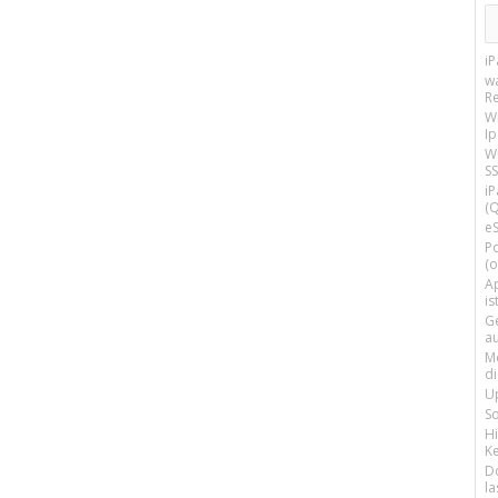
i
w
R
W
I
Wi
SS
i
(Q
e
P
(o
Ap
is
G
a
M
d
U
S
H
Ke
D
la