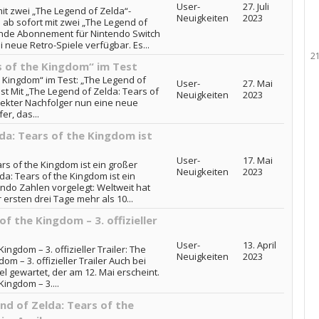
User-
27. Juli
it zwei „The Legend of Zelda“-
Neuigkeiten
2023
 ab sofort mit zwei „The Legend of
ende Abonnement für Nintendo Switch
 neue Retro-Spiele verfügbar. Es...
2
s of the Kingdom“ im Test
e Kingdom“ im Test: „The Legend of
User-
27. Mai
st Mit „The Legend of Zelda: Tears of
Neuigkeiten
2023
irekter Nachfolger nun eine neue
r, das...
da: Tears of the Kingdom ist
User-
17. Mai
rs of the Kingdom ist ein großer
Neuigkeiten
2023
da: Tears of the Kingdom ist ein
tendo Zahlen vorgelegt: Weltweit hat
 ersten drei Tage mehr als 10...
f the Kingdom – 3. offizieller
User-
13. April
ingdom – 3. offizieller Trailer: The
Neuigkeiten
2023
om – 3. offizieller Trailer Auch bei
l gewartet, der am 12. Mai erscheint.
ingdom – 3....
nd of Zelda: Tears of the