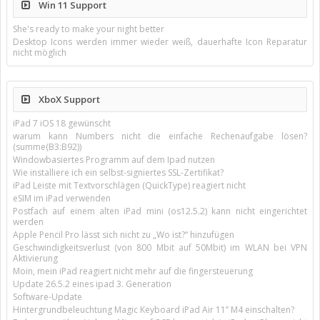
Win 11 Support
She's ready to make your night better
Desktop Icons werden immer wieder weiß, dauerhafte Icon Reparatur
nicht möglich
XboX Support
iPad 7 iOS 18 gewünscht
warum kann Numbers nicht die einfache Rechenaufgabe lösen?
(summe(B3:B92))
Windowbasiertes Programm auf dem Ipad nutzen
Wie installiere ich ein selbst-signiertes SSL-Zertifikat?
iPad Leiste mit Textvorschlägen (QuickType) reagiert nicht
eSIM im iPad verwenden
Postfach auf einem alten iPad mini (os12.5.2) kann nicht eingerichtet
werden
Apple Pencil Pro lässt sich nicht zu „Wo ist?“ hinzufügen
Geschwindigkeitsverlust (von 800 Mbit auf 50Mbit) im WLAN bei VPN
Aktivierung
Moin, mein iPad reagiert nicht mehr auf die fingersteuerung
Update 26.5.2 eines ipad 3. Generation
Software-Update
Hintergrundbeleuchtung Magic Keyboard iPad Air 11’’ M4 einschalten?