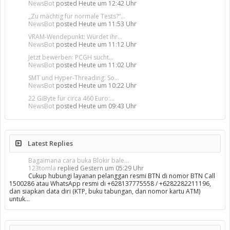
NewsBot
posted
Heute um 12:42 Uhr
„Zu mächtig für normale Tests?“...
NewsBot
posted
Heute um 11:53 Uhr
VRAM-Wendepunkt: Würdet ihr...
NewsBot
posted
Heute um 11:12 Uhr
Jetzt bewerben: PCGH sucht...
NewsBot
posted
Heute um 11:02 Uhr
SMT und Hyper-Threading: So...
NewsBot
posted
Heute um 10:22 Uhr
22 GiByte für circa 460 Euro:...
NewsBot
posted
Heute um 09:43 Uhr
Latest Replies
Bagaimana cara buka Blokir bale...
123tomla
replied
Gestern um 05:29 Uhr
Cukup hubungi layanan pelanggan resmi BTN di nomor BTN Call
1500286 atau WhatsApp resmi di +628137775558 / +6282282211196,
dan siapkan data diri (KTP, buku tabungan, dan nomor kartu ATM)
untuk…