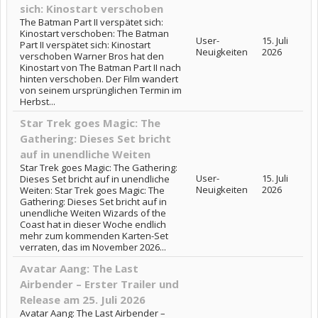
sich: Kinostart verschoben
The Batman Part II verspätet sich:
Kinostart verschoben: The Batman
User-
15. Juli
Part II verspätet sich: Kinostart
Neuigkeiten
2026
verschoben Warner Bros hat den
Kinostart von The Batman Part II nach
hinten verschoben. Der Film wandert
von seinem ursprünglichen Termin im
Herbst...
Star Trek goes Magic: The
Gathering: Dieses Set bricht
auf in unendliche Weiten
Star Trek goes Magic: The Gathering:
User-
15. Juli
Dieses Set bricht auf in unendliche
Neuigkeiten
2026
Weiten: Star Trek goes Magic: The
Gathering: Dieses Set bricht auf in
unendliche Weiten Wizards of the
Coast hat in dieser Woche endlich
mehr zum kommenden Karten-Set
verraten, das im November 2026...
Avatar Aang: The Last
Airbender – Erster Trailer und
Release am 25. Juli 2026
Avatar Aang: The Last Airbender –