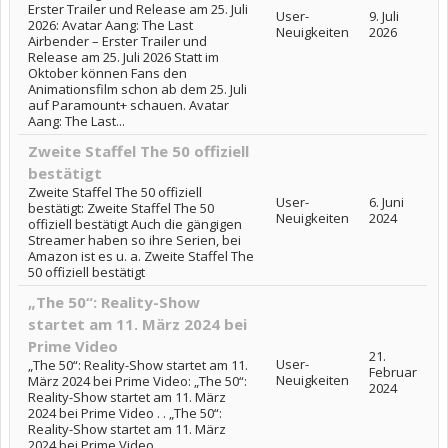
Erster Trailer und Release am 25. Juli
User-
9. Juli
2026: Avatar Aang: The Last
Neuigkeiten
2026
Airbender – Erster Trailer und
Release am 25. Juli 2026 Statt im
Oktober können Fans den
Animationsfilm schon ab dem 25. Juli
auf Paramount+ schauen. Avatar
Aang: The Last...
Zweite Staffel The 50 offiziell
bestätigt
Zweite Staffel The 50 offiziell
User-
6. Juni
bestätigt: Zweite Staffel The 50
Neuigkeiten
2024
offiziell bestätigt Auch die gängigen
Streamer haben so ihre Serien, bei
Amazon ist es u. a. Zweite Staffel The
50 offiziell bestätigt
„The 50“: Reality-Show
startet am 11. März 2024 bei
Prime Video
21.
User-
„The 50“: Reality-Show startet am 11.
Februar
Neuigkeiten
März 2024 bei Prime Video: „The 50“:
2024
Reality-Show startet am 11. März
2024 bei Prime Video . . „The 50“:
Reality-Show startet am 11. März
2024 bei Prime Video