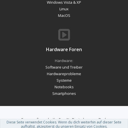
Windows Vista & XP
Linux
MacOS
Hardware Foren
Hardware:
Software und Treiber
Hardwareprobleme
Systeme
Notebooks
Smartphones
Forum software by XenForo™
-
Deutsch von xenDach
Diese Seite verwendet Cookies. Wenn du dich weiterhin auf dieser Seite
Theme designed by
ThemeHouse
.
aufhältst, akzeptierst du unseren Einsatz von Cookies.