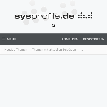
MENU
ANMELDEN
REGISTRIEREN
Heutige Themen
Themen mit aktuellen Beiträgen
...