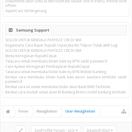
Dokumente über Links zu Microsoft365 lassen sich in iPad u. iPhone nicht
öffnen
AppleCare Verlängerung
Samsung Support
SOLUSI UNTUK KENDALA PAYFAZZ CEK DI SINI
Bagaimana Cara Bayar Rupiah Cepat Jika No Telpon Tidak aktif Lagi
SOLUSI UNTUK KENDALA PAYFAZZ CEK DI SINI
Minta Keringanan RupiahCepat
Tatacara untuk membuka blokir bale by BTN salah password
Cara Ajukan Keringanan Pembayaran RupiahCepat
Tatacara untuk membuka blokir bale by BTN Mobile banking
Berikut cara membuka blokir bank bws woori saudara terblokir salah
password
Berikut cara ini untuk membuka blokir akun Bank BWS Terblokir
Berikut cara mudah untuk atasi M-Banking Brimo mobil banking terblokir
Foren
Neuigkeiten
User-Neuigkeiten
SysProfile Forum - UI.X
Deutsch [Du]