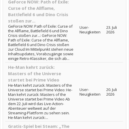
GeForce NOW: Path of Exile:
Curse of the Allflame,
Battlefield 6 und Dino Crisis
stoßen zur...
GeForce NOW: Path of Exile: Curse of
User-
23. Juli
the Allflame, Battlefield 6 und Dino
Neuigkeiten
2026
Crisis stoßen zur...: GeForce NOW:
Path of Exile: Curse of the Allflame,
Battlefield 6 und Dino Crisis stoßen
zur Cloud Im Mittelpunkt stehen neue
Inhaltsupdates, Vorabzugänge sowie
einige Retro-Klassiker, die sich ab...
He-Man kehrt zurück:
Masters of the Universe
startet bei Prime Video
He-Man kehrt zurück: Masters of the
User-
20. Juli
Universe startet bei Prime Video: He-
Neuigkeiten
2026
Man kehrt zurück: Masters of the
Universe startet bei Prime Video Ab
dem 22. Juli wird das Live-Action-
Abenteuer weltweit auf der
Streaming-Plattform zu sehen sein.
He-Man kehrt zurück:...
Gratis-Spiel bei Steam: „The