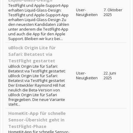
TestFlight und Apple-Support-App
User-
7. Oktober
erhalten Liquid-Glass-Design:
Neuigkeiten
2025
TestFlight und Apple-Support-App
erhalten Liquid-Glass-Design Zu
den neuesten Kandidaten zählen
unter anderem die TestFlight-App
und auch die App für den Apple
Support. Bleiben wir kurz bei...
uBlock Origin Lite für
Safari: Betatest via
TestFlight gestartet
uBlock Origin Lite für Safari:
Betatest via TestFlight gestartet:
User-
22. Juni
uBlock Origin Lite für Safari:
Neuigkeiten
2025
Betatest via TestFlight gestartet
Der Entwickler Raymond Hill hat
neulich die Beta-Version von
uBlock Origin Lite für Safari
freigegeben. Die neue Variante
steht...
HomeKit-App für schnelle
Sensor-Übersicht geht in
TestFlight-Phase
HomeKit-App für schnelle Sensor-