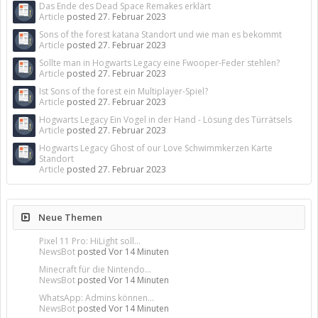
Das Ende des Dead Space Remakes erklärt
Article
posted
27. Februar 2023
Sons of the forest katana Standort und wie man es bekommt
Article
posted
27. Februar 2023
Sollte man in Hogwarts Legacy eine Fwooper-Feder stehlen?
Article
posted
27. Februar 2023
Ist Sons of the forest ein Multiplayer-Spiel?
Article
posted
27. Februar 2023
Hogwarts Legacy Ein Vogel in der Hand - Lösung des Türrätsels
Article
posted
27. Februar 2023
Hogwarts Legacy Ghost of our Love Schwimmkerzen Karte
Standort
Article
posted
27. Februar 2023
Neue Themen
Pixel 11 Pro: HiLight soll...
NewsBot
posted
Vor 14 Minuten
Minecraft für die Nintendo...
NewsBot
posted
Vor 14 Minuten
WhatsApp: Admins können...
NewsBot
posted
Vor 14 Minuten