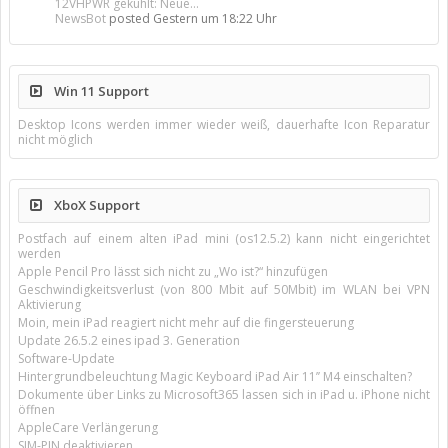
12VHPWR gekühlt: Neue...
NewsBot
posted
Gestern um 18:22 Uhr
Win 11 Support
Desktop Icons werden immer wieder weiß, dauerhafte Icon Reparatur
nicht möglich
XboX Support
Postfach auf einem alten iPad mini (os12.5.2) kann nicht eingerichtet
werden
Apple Pencil Pro lässt sich nicht zu „Wo ist?“ hinzufügen
Geschwindigkeitsverlust (von 800 Mbit auf 50Mbit) im WLAN bei VPN
Aktivierung
Moin, mein iPad reagiert nicht mehr auf die fingersteuerung
Update 26.5.2 eines ipad 3. Generation
Software-Update
Hintergrundbeleuchtung Magic Keyboard iPad Air 11’’ M4 einschalten?
Dokumente über Links zu Microsoft365 lassen sich in iPad u. iPhone nicht
öffnen
AppleCare Verlängerung
SIM-PIN deaktivieren