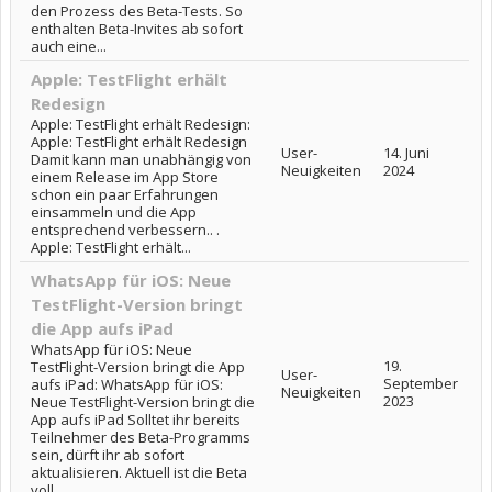
den Prozess des Beta-Tests. So
enthalten Beta-Invites ab sofort
auch eine...
Apple: TestFlight erhält
Redesign
Apple: TestFlight erhält Redesign:
Apple: TestFlight erhält Redesign
User-
14. Juni
Damit kann man unabhängig von
Neuigkeiten
2024
einem Release im App Store
schon ein paar Erfahrungen
einsammeln und die App
entsprechend verbessern.. .
Apple: TestFlight erhält...
WhatsApp für iOS: Neue
TestFlight-Version bringt
die App aufs iPad
WhatsApp für iOS: Neue
19.
TestFlight-Version bringt die App
User-
September
aufs iPad: WhatsApp für iOS:
Neuigkeiten
2023
Neue TestFlight-Version bringt die
App aufs iPad Solltet ihr bereits
Teilnehmer des Beta-Programms
sein, dürft ihr ab sofort
aktualisieren. Aktuell ist die Beta
voll,...