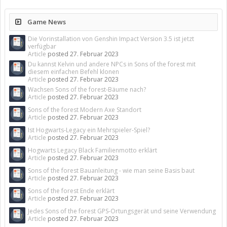
Game News
Die Vorinstallation von Genshin Impact Version 3.5 ist jetzt
verfügbar
Article
posted
27. Februar 2023
Du kannst Kelvin und andere NPCs in Sons of the forest mit
diesem einfachen Befehl klonen
Article
posted
27. Februar 2023
Wachsen Sons of the forest-Bäume nach?
Article
posted
27. Februar 2023
Sons of the forest Modern Axe Standort
Article
posted
27. Februar 2023
Ist Hogwarts-Legacy ein Mehrspieler-Spiel?
Article
posted
27. Februar 2023
Hogwarts Legacy Black Familienmotto erklärt
Article
posted
27. Februar 2023
Sons of the forest Bauanleitung - wie man seine Basis baut
Article
posted
27. Februar 2023
Sons of the forest Ende erklärt
Article
posted
27. Februar 2023
Jedes Sons of the forest GPS-Ortungsgerät und seine Verwendung
Article
posted
27. Februar 2023