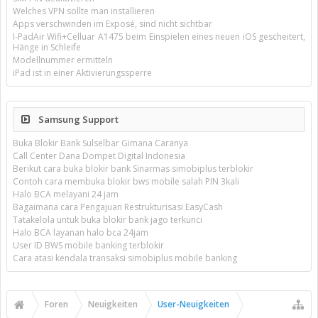
Welches VPN sollte man installieren
Apps verschwinden im Exposé, sind nicht sichtbar
I-PadAir Wifi+Celluar A1475 beim Einspielen eines neuen iOS gescheitert,
Hänge in Schleife
Modellnummer ermitteln
iPad ist in einer Aktivierungssperre
Samsung Support
Buka Blokir Bank Sulselbar Gimana Caranya
Call Center Dana Dompet Digital Indonesia
Berikut cara buka blokir bank Sinarmas simobiplus terblokir
Contoh cara membuka blokir bws mobile salah PIN 3kali
Halo BCA melayani 24 jam
Bagaimana cara Pengajuan Restrukturisasi EasyCash
Tatakelola untuk buka blokir bank jago terkunci
Halo BCA layanan halo bca 24jam
User ID BWS mobile banking terblokir
Cara atasi kendala transaksi simobiplus mobile banking
Foren
Neuigkeiten
User-Neuigkeiten