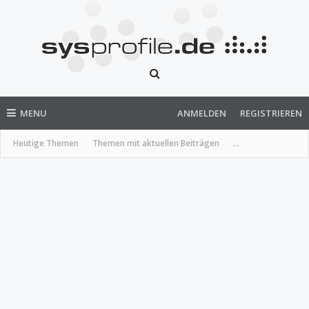
MENU
ANMELDEN
REGISTRIEREN
Heutige Themen
Themen mit aktuellen Beiträgen
...