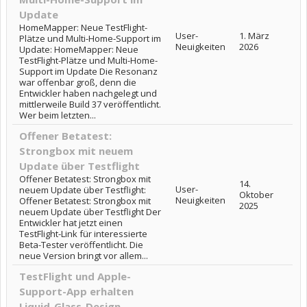
Update
HomeMapper: Neue TestFlight-
User-
1. März
Plätze und Multi-Home-Support im
Neuigkeiten
2026
Update: HomeMapper: Neue
TestFlight-Plätze und Multi-Home-
Support im Update Die Resonanz
war offenbar groß, denn die
Entwickler haben nachgelegt und
mittlerweile Build 37 veröffentlicht.
Wer beim letzten...
Offener Betatest:
Strongbox mit neuem
Update über Testflight
Offener Betatest: Strongbox mit
14.
User-
neuem Update über Testflight:
Oktober
Neuigkeiten
Offener Betatest: Strongbox mit
2025
neuem Update über Testflight Der
Entwickler hat jetzt einen
TestFlight-Link für interessierte
Beta-Tester veröffentlicht. Die
neue Version bringt vor allem...
TestFlight und Apple-
Support-App erhalten
Liquid-Glass-Design