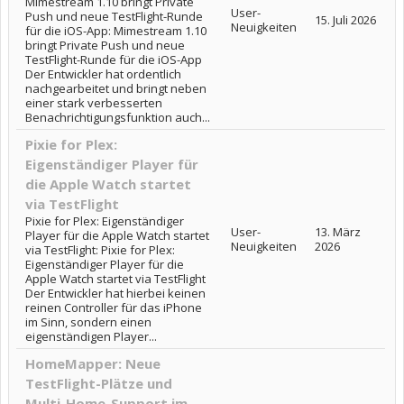
Mimestream 1.10 bringt Private
User-
Push und neue TestFlight-Runde
15. Juli 2026
Neuigkeiten
für die iOS-App: Mimestream 1.10
bringt Private Push und neue
TestFlight-Runde für die iOS-App
Der Entwickler hat ordentlich
nachgearbeitet und bringt neben
einer stark verbesserten
Benachrichtigungsfunktion auch...
Pixie for Plex:
Eigenständiger Player für
die Apple Watch startet
via TestFlight
Pixie for Plex: Eigenständiger
User-
13. März
Player für die Apple Watch startet
Neuigkeiten
2026
via TestFlight: Pixie for Plex:
Eigenständiger Player für die
Apple Watch startet via TestFlight
Der Entwickler hat hierbei keinen
reinen Controller für das iPhone
im Sinn, sondern einen
eigenständigen Player...
HomeMapper: Neue
TestFlight-Plätze und
Multi-Home-Support im