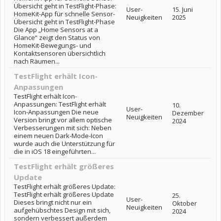
Übersicht geht in TestFlight-Phase:
User-
15. Juni
HomeKit-App für schnelle Sensor-
Neuigkeiten
2025
Übersicht geht in TestFlight-Phase
Die App „Home Sensors at a
Glance“ zeigt den Status von
HomeKit-Bewegungs- und
Kontaktsensoren übersichtlich
nach Räumen...
TestFlight erhält Icon-
Anpassungen
TestFlight erhält Icon-
Anpassungen: TestFlight erhält
10.
User-
Icon-Anpassungen Die neue
Dezember
Neuigkeiten
Version bringt vor allem optische
2024
Verbesserungen mit sich: Neben
einem neuen Dark-Mode-Icon
wurde auch die Unterstützung für
die in iOS 18 eingeführten...
TestFlight erhält größeres
Update
TestFlight erhält größeres Update:
TestFlight erhält größeres Update
25.
User-
Dieses bringt nicht nur ein
Oktober
Neuigkeiten
aufgehübschtes Design mit sich,
2024
sondern verbessert außerdem