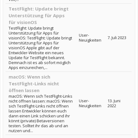
TestFlight: Update bringt
Unterstützung für Apps
für visionOS
TestFlight: Update bringt
Unterstützung für Apps für
User-
7. Juli 2023
visionOS: TestFlight: Update bringt
Neuigkeiten
Unterstützung für Apps für
visionOS Apple gibt auf der
Entwickler-Website ein neues
Update für TestFlight bekannt.
Demnach ist es ab sofort möglich
Apps einzureichen,...
macOS: Wenn sich
TestFlight-Links nicht
öffnen lassen
macOS: Wenn sich TestFlight-Links
User-
13. Juni
nicht öffnen lassen: macOS: Wenn
Neuigkeiten
2022
sich TestFlight-Links nicht öffnen
lassen Entwickler können euch
dann einen Link schicken und ihr
könnt (private) Betaversionen
testen. Solltet ihr das ab und an
nutzen und...