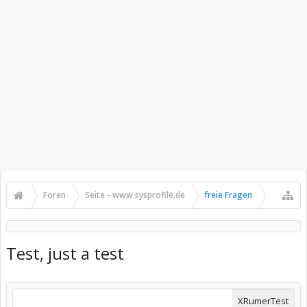
Foren
Seite - www.sysprofile.de
freie Fragen
Test, just a test
XRumerTest