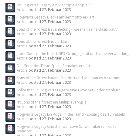
Ist Hogwarts-Legacy ein Mehrspieler-Spiel?
Article
posted
27. Februar 2023
Hogwarts Legacy Black Familienmotto erklärt
Article
posted
27. Februar 2023
Sons of the forest Bauanleitung - wie man seine Basis baut
Article
posted
27. Februar 2023
Sons of the forest Ende erklärt
Article
posted
27. Februar 2023
Jedes Sons of the forest GPS-Ortungsgerät und seine Verwendung
Article
posted
27. Februar 2023
Das Ende des Dead Space Remakes erklärt
Article
posted
27. Februar 2023
Sons of the forest katana Standort und wie man es bekommt
Article
posted
27. Februar 2023
Sollte man in Hogwarts Legacy eine Fwooper-Feder stehlen?
Article
posted
27. Februar 2023
Ist Sons of the forest ein Multiplayer-Spiel?
Article
posted
27. Februar 2023
Hogwarts Legacy Ein Vogel in der Hand - Lösung des Türrätsels
Article
posted
27. Februar 2023
Hogwarts Legacy Ghost of our Love Schwimmkerzen Karte
Standort
Article
posted
27. Februar 2023