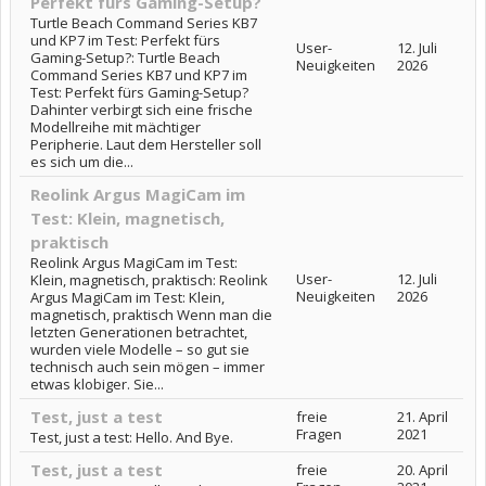
Perfekt fürs Gaming-Setup?
Turtle Beach Command Series KB7
und KP7 im Test: Perfekt fürs
User-
12. Juli
Gaming-Setup?: Turtle Beach
Neuigkeiten
2026
Command Series KB7 und KP7 im
Test: Perfekt fürs Gaming-Setup?
Dahinter verbirgt sich eine frische
Modellreihe mit mächtiger
Peripherie. Laut dem Hersteller soll
es sich um die...
Reolink Argus MagiCam im
Test: Klein, magnetisch,
praktisch
Reolink Argus MagiCam im Test:
User-
12. Juli
Klein, magnetisch, praktisch: Reolink
Neuigkeiten
2026
Argus MagiCam im Test: Klein,
magnetisch, praktisch Wenn man die
letzten Generationen betrachtet,
wurden viele Modelle – so gut sie
technisch auch sein mögen – immer
etwas klobiger. Sie...
Test, just a test
freie
21. April
Fragen
2021
Test, just a test: Hello. And Bye.
Test, just a test
freie
20. April