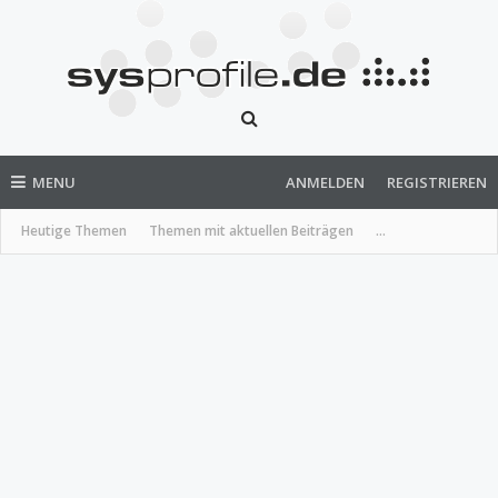
MENU
ANMELDEN
REGISTRIEREN
Heutige Themen
Themen mit aktuellen Beiträgen
...