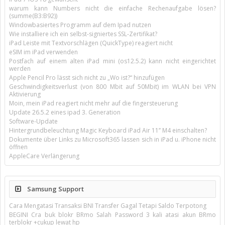
warum kann Numbers nicht die einfache Rechenaufgabe lösen?
(summe(B3:B92))
Windowbasiertes Programm auf dem Ipad nutzen
Wie installiere ich ein selbst-signiertes SSL-Zertifikat?
iPad Leiste mit Textvorschlägen (QuickType) reagiert nicht
eSIM im iPad verwenden
Postfach auf einem alten iPad mini (os12.5.2) kann nicht eingerichtet
werden
Apple Pencil Pro lässt sich nicht zu „Wo ist?“ hinzufügen
Geschwindigkeitsverlust (von 800 Mbit auf 50Mbit) im WLAN bei VPN
Aktivierung
Moin, mein iPad reagiert nicht mehr auf die fingersteuerung
Update 26.5.2 eines ipad 3. Generation
Software-Update
Hintergrundbeleuchtung Magic Keyboard iPad Air 11’’ M4 einschalten?
Dokumente über Links zu Microsoft365 lassen sich in iPad u. iPhone nicht
öffnen
AppleCare Verlängerung
Samsung Support
Cara Mengatasi Transaksi BNI Transfer Gagal Tetapi Saldo Terpotong
BEGINI Cra buk blokr BRmo Salah Password 3 kali atasi akun BRmo
terblokr +cukup lewat hp