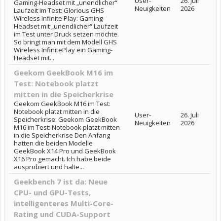
User-
26. Juli
Gaming-Headset mit „unendlicher“
Neuigkeiten
2026
Laufzeit im Test: Glorious GHS
Wireless Infinite Play: Gaming-
Headset mit „unendlicher“ Laufzeit
im Test unter Druck setzen möchte.
So bringt man mit dem Modell GHS
Wireless InfinitePlay ein Gaming-
Headset mit...
Geekom GeekBook M16 im
Test: Notebook platzt
mitten in die Speicherkrise
Geekom GeekBook M16 im Test:
Notebook platzt mitten in die
User-
26. Juli
Speicherkrise: Geekom GeekBook
Neuigkeiten
2026
M16 im Test: Notebook platzt mitten
in die Speicherkrise Den Anfang
hatten die beiden Modelle
GeekBook X14 Pro und GeekBook
X16 Pro gemacht. Ich habe beide
ausprobiert und halte...
Geekbench 7 ist da: Neue
CPU- und GPU-Tests,
intelligenteres Multi-Core-
Rating und CUDA-Support