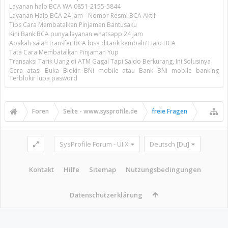
Layanan halo BCA WA 0851-2155-5844
Layanan Halo BCA 24 Jam - Nomor Resmi BCA Aktif
Tips Cara Membatalkan Pinjaman Bantusaku
Kini Bank BCA punya layanan whatsapp 24 jam
Apakah salah transfer BCA bisa ditarik kembali? Halo BCA
Tata Cara Membatalkan Pinjaman Yup
Transaksi Tarik Uang di ATM Gagal Tapi Saldo Berkurang, Ini Solusinya
Cara atasi Buka Blokir BNi mobile atau Bank BNi mobile banking
Terblokir lupa pasword
Foren
Seite - www.sysprofile.de
freie Fragen
SysProfile Forum - UI.X
Deutsch [Du]
Kontakt
Hilfe
Sitemap
Nutzungsbedingungen
Datenschutzerklärung