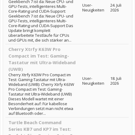
Geekbench 7 ist da: Neue CPU- und
User-
24. Juli
GPU-Tests, intelligenteres Multi-
Neuigkeiten
2026
Core-Rating und CUDA-Support:
Geekbench 7 ist da: Neue CPU- und
GPU-Tests, intelligenteres Multi-
Core-Rating und CUDA-Support Das
Update bringt komplett
überarbeitete Testläufe für CPUs
und GPUs mit, die sich stärker an...
Cherry Xtrfy K63W Pro
Compact im Test: Gaming-
Tastatur mit Ultra-Wideband
(UWB)
Cherry Xtrfy K63W Pro Compact im
User-
18. Juli
Test: Gaming-Tastatur mit Ultra-
Neuigkeiten
2026
Wideband (UWB): Cherry Xtrfy K63W
Pro Compact im Test: Gaming-
Tastatur mit Ultra-Wideband (UWB)
Dieses Modell wartet mit einer
Besonderheit auf: Für kabellose
Verbindungen setzt man nicht etwa
auf Bluetooth oder...
Turtle Beach Command
Series KB7 und KP7 im Test: