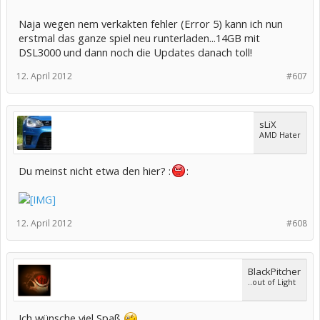
Naja wegen nem verkakten fehler (Error 5) kann ich nun
erstmal das ganze spiel neu runterladen...14GB mit
DSL3000 und dann noch die Updates danach toll!
12. April 2012
#607
sLiX
AMD Hater
Du meinst nicht etwa den hier? :
:
12. April 2012
#608
BlackPitcher
..out of Light
Ich wünsche viel Spaß