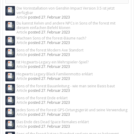
Die Vorinstallation von Genshin Impact Version 3.5 ist jetzt
verfügbar
Article
posted
27. Februar 2023
Du kannst Kelvin und andere NPCs in Sons of the forest mit
diesem einfachen Befehl klonen
Article
posted
27. Februar 2023
Wachsen Sons of the forest-Bäume nach?
Article
posted
27. Februar 2023
Sons of the forest Modern Axe Standort
Article
posted
27. Februar 2023
Ist Hogwarts-Legacy ein Mehrspieler-Spiel?
Article
posted
27. Februar 2023
Hogwarts Legacy Black Familienmotto erklärt
Article
posted
27. Februar 2023
Sons of the forest Bauanleitung - wie man seine Basis baut
Article
posted
27. Februar 2023
Sons of the forest Ende erklärt
Article
posted
27. Februar 2023
Jedes Sons of the forest GPS-Ortungsgerät und seine Verwendung
Article
posted
27. Februar 2023
Das Ende des Dead Space Remakes erklärt
Article
posted
27. Februar 2023
Sons of the forest katana Standort und wie man es bekommt