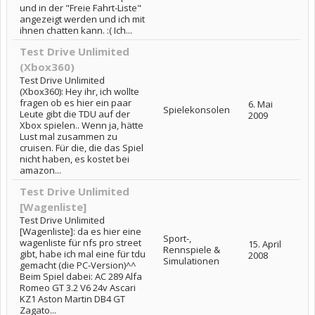
und in der "Freie Fahrt-Liste"
angezeigt werden und ich mit
ihnen chatten kann. :( Ich...
Test Drive Unlimited
(Xbox360)
Test Drive Unlimited
(Xbox360): Hey ihr, ich wollte
fragen ob es hier ein paar
6. Mai
Spielekonsolen
Leute gibt die TDU auf der
2009
Xbox spielen.. Wenn ja, hätte
Lust mal zusammen zu
cruisen. Für die, die das Spiel
nicht haben, es kostet bei
amazon...
Test Drive Unlimited
[Wagenliste]
Test Drive Unlimited
[Wagenliste]: da es hier eine
Sport-,
wagenliste für nfs pro street
15. April
Rennspiele &
gibt, habe ich mal eine für tdu
2008
Simulationen
gemacht (die PC-Version)^^
Beim Spiel dabei: AC 289 Alfa
Romeo GT 3.2 V6 24v Ascari
KZ1 Aston Martin DB4 GT
Zagato...