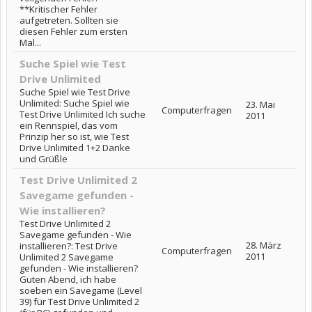
**Kritischer Fehler
aufgetreten. Sollten sie
diesen Fehler zum ersten
Mal...
Suche Spiel wie Test
Drive Unlimited
Suche Spiel wie Test Drive
Unlimited: Suche Spiel wie
23. Mai
Computerfragen
Test Drive Unlimited Ich suche
2011
ein Rennspiel, das vom
Prinzip her so ist, wie Test
Drive Unlimited 1+2 Danke
und Grüßle
Test Drive Unlimited 2
Savegame gefunden -
Wie installieren?
Test Drive Unlimited 2
Savegame gefunden - Wie
28. März
installieren?: Test Drive
Computerfragen
2011
Unlimited 2 Savegame
gefunden - Wie installieren?
Guten Abend, ich habe
soeben ein Savegame (Level
39) für Test Drive Unlimited 2