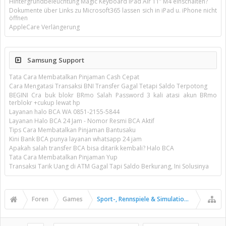
Hintergrundbeleuchtung Magic Keyboard iPad Air 11’’ M4 einschalten?
Dokumente über Links zu Microsoft365 lassen sich in iPad u. iPhone nicht
öffnen
AppleCare Verlängerung
Samsung Support
Tata Cara Membatalkan Pinjaman Cash Cepat
Cara Mengatasi Transaksi BNI Transfer Gagal Tetapi Saldo Terpotong
BEGINI Cra buk blokr BRmo Salah Password 3 kali atasi akun BRmo
terblokr +cukup lewat hp
Layanan halo BCA WA 0851-2155-5844
Layanan Halo BCA 24 Jam - Nomor Resmi BCA Aktif
Tips Cara Membatalkan Pinjaman Bantusaku
Kini Bank BCA punya layanan whatsapp 24 jam
Apakah salah transfer BCA bisa ditarik kembali? Halo BCA
Tata Cara Membatalkan Pinjaman Yup
Transaksi Tarik Uang di ATM Gagal Tapi Saldo Berkurang, Ini Solusinya
Foren
Games
Sport-, Rennspiele & Simulationen