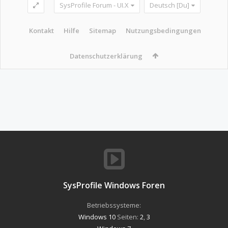
SysProfile Forum - UI.X
Deutsch [Du]
Kontakt
Hilfe
Sitemap
Nutzungsbedingungen
Datenschutzerklärung
SysProfile Windows Foren
Betriebssysteme:
Windows 10
Seiten:
2
,
3