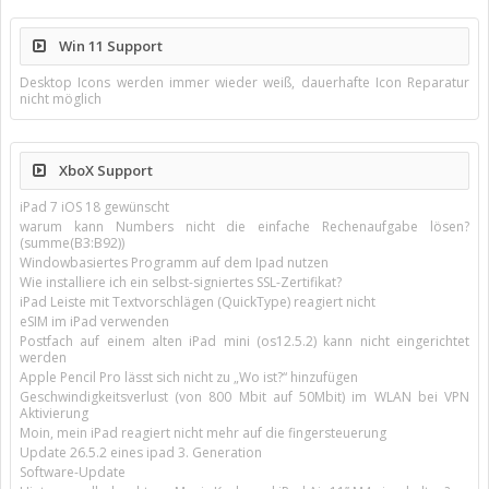
Win 11 Support
Desktop Icons werden immer wieder weiß, dauerhafte Icon Reparatur
nicht möglich
XboX Support
iPad 7 iOS 18 gewünscht
warum kann Numbers nicht die einfache Rechenaufgabe lösen?
(summe(B3:B92))
Windowbasiertes Programm auf dem Ipad nutzen
Wie installiere ich ein selbst-signiertes SSL-Zertifikat?
iPad Leiste mit Textvorschlägen (QuickType) reagiert nicht
eSIM im iPad verwenden
Postfach auf einem alten iPad mini (os12.5.2) kann nicht eingerichtet
werden
Apple Pencil Pro lässt sich nicht zu „Wo ist?“ hinzufügen
Geschwindigkeitsverlust (von 800 Mbit auf 50Mbit) im WLAN bei VPN
Aktivierung
Moin, mein iPad reagiert nicht mehr auf die fingersteuerung
Update 26.5.2 eines ipad 3. Generation
Software-Update