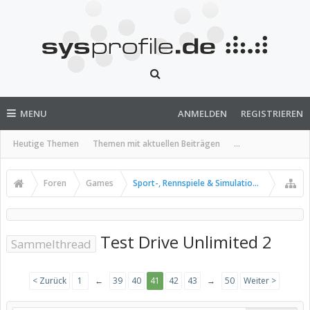
MENU
ANMELDEN
REGISTRIEREN
Heutige Themen
Themen mit aktuellen Beiträgen
...
Foren
Games
Sport-, Rennspiele & Simulationen
Test Drive Unlimited 2
Sammelthread
< Zurück
1
←
39
40
41
42
43
→
50
Weiter >