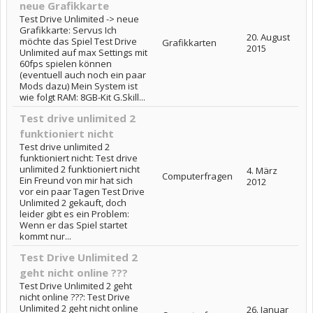
neue Grafikkarte
Test Drive Unlimited -> neue
Grafikkarte: Servus Ich
20. August
möchte das Spiel Test Drive
Grafikkarten
2015
Unlimited auf max Settings mit
60fps spielen können
(eventuell auch noch ein paar
Mods dazu) Mein System ist
wie folgt RAM: 8GB-Kit G.Skill...
Test drive unlimited 2
funktioniert nicht
Test drive unlimited 2
funktioniert nicht: Test drive
unlimited 2 funktioniert nicht
4. März
Computerfragen
Ein Freund von mir hat sich
2012
vor ein paar Tagen Test Drive
Unlimited 2 gekauft, doch
leider gibt es ein Problem:
Wenn er das Spiel startet
kommt nur...
Test Drive Unlimited 2
geht nicht online ???
Test Drive Unlimited 2 geht
nicht online ???: Test Drive
Unlimited 2 geht nicht online
26. Januar