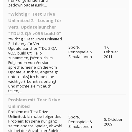
(für PC) gefunden und
gedownloadet (Link:...
"Wichtig!" Test Drive
Unlimited 2 - Lösung für
Vers. Updatelauncher
"TDU 2 QA v055 build 0"
"Wichtig!" Test Drive Unlimited
2 - Lösung für Vers.
Sport-,
17.
Updatelauncher "TDU 2 QA
Rennspiele &
Februar
v055 build 0": Hallo
Simulationen
2011
zusammen, [Wenn ich im
Folgenden von Version
spreche, meine ich die vom
UpdateLauncher, angezeigt
unten links] ich habe eine
wichtige Erkenntnis erlangt
und möchte sie mit euch
teilen,...
Problem mit Test Drive
Unlimited
Problem mit Test Drive
Unlimited: Ich habe folgendes
Sport-,
8. Oktober
Problem: Ich sehe nur ganz
Rennspiele &
2009
selten andere Spieler, obwohl
Simulationen
sie bei der Anzahl der Spieler