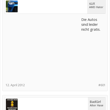
sLiX
AMD Hater
Die Autos
sind leider
nicht gratis.
12. April 2012
#601
BadGirl
Alter Hase