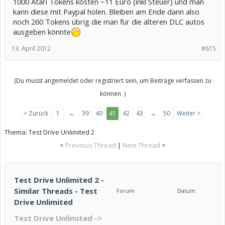
1000 Atari Tokens kosten ~11 Euro (inkl Steuer) und man
kann diese mit Paypal holen. Bleiben am Ende dann also
noch 260 Tokens übrig die man für die älteren DLC autos
ausgeben könnte
13. April 2012
#615
(Du musst angemeldet oder registriert sein, um Beiträge verfassen zu
können. )
< Zurück
1
←
39
40
41
42
43
→
50
Weiter >
Thema:
Test Drive Unlimited 2
<
Previous Thread
|
Next Thread
>
Test Drive Unlimited 2 -
Similar Threads - Test
Forum
Datum
Drive Unlimited
Test Drive Unlimited ->