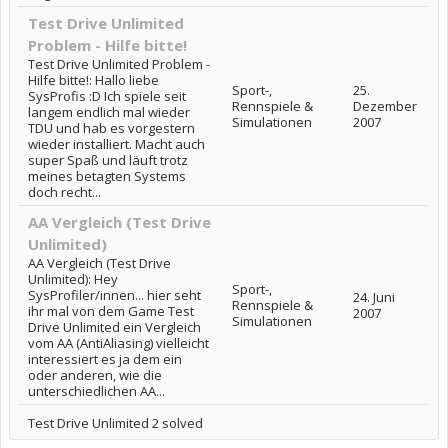
Test Drive Unlimited
Problem - Hilfe bitte!
Test Drive Unlimited Problem -
Hilfe bitte!: Hallo liebe
Sport-,
25.
SysProfis :D Ich spiele seit
Rennspiele &
Dezember
langem endlich mal wieder
Simulationen
2007
TDU und hab es vorgestern
wieder installiert. Macht auch
super Spaß und läuft trotz
meines betagten Systems
doch recht...
AA Vergleich (Test Drive
Unlimited)
AA Vergleich (Test Drive
Unlimited): Hey
Sport-,
SysProfiler/innen... hier seht
24. Juni
Rennspiele &
ihr mal von dem Game Test
2007
Simulationen
Drive Unlimited ein Vergleich
vom AA (AntiAliasing) vielleicht
interessiert es ja dem ein
oder anderen, wie die
unterschiedlichen AA...
Test Drive Unlimited 2 solved