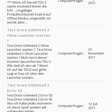
Computerfragen
??? Wenn ich bei mit TDU 2
2012
starte erscheint immer die
Info : ,,Ungültiger
Produktschlüssel! Eswird auf
Offline Modus umgestellt. Ich
würde aber...
Test Drive Unlimited 2
Ohne Launcher starten
?
Test Drive Unlimited 2 Ohne
23.
Launcher starten ?: Test Drive
Computerfragen
November
Unlimited 2 Ohne Launcher
2011
starten ? Mich nervt dieser
Dumme UpLuncher bei TDU 2.
WIe stell ich den ab ? Wenn
ich auf die TDU2.exe gehe
sagt er Das ich über den
Launcher starten...
Test Drive Unlimited 2
Error 05
Test Drive Unlimited 2 Error 05:
Test Drive Unlimited 2 Error 05
Also ich habe jedes mal wenn
12. Juli
Computerfragen
ich diese Spiel spielen will
2011
vollgenden Fehler: