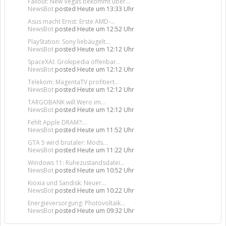
Fallout: New Vegas bekommt über...
NewsBot
posted
Heute um 13:33 Uhr
Asus macht Ernst: Erste AMD-...
NewsBot
posted
Heute um 12:52 Uhr
PlayStation: Sony liebäugelt...
NewsBot
posted
Heute um 12:12 Uhr
SpaceXAI: Grokipedia offenbar...
NewsBot
posted
Heute um 12:12 Uhr
Telekom: MagentaTV profitiert...
NewsBot
posted
Heute um 12:12 Uhr
TARGOBANK will Wero im...
NewsBot
posted
Heute um 12:12 Uhr
Fehlt Apple DRAM?:...
NewsBot
posted
Heute um 11:52 Uhr
GTA 5 wird brutaler: Mods...
NewsBot
posted
Heute um 11:22 Uhr
Windows 11: Ruhezustandsdatei...
NewsBot
posted
Heute um 10:52 Uhr
Kioxia und Sandisk: Neuer...
NewsBot
posted
Heute um 10:22 Uhr
Energieversorgung: Photovoltaik...
NewsBot
posted
Heute um 09:32 Uhr