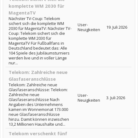
komplette WM 2030 für
MagentaTV
Nächster TV-Coup: Telekom
sichert sich die komplette WM
User-
19. Juli 2026
2030 für MagentaTV: Nächster TV-
Neuigkeiten
Coup: Telekom sichert sich die
komplette WM 2030 für
MagentaTV Für Fußballfans in
Deutschland bedeutet das: Alle
104 Spiele des Jubiläumsturniers
werden live und in voller Länge
nur...
Telekom: Zahlreiche neue
Glasfaseranschlüsse
Telekom: Zahlreiche neue
Glasfaseranschlüsse: Telekom:
Zahlreiche neue
User-
3. Juli 2026
Glasfaseranschlüsse Nach
Neuigkeiten
Angaben des Unternehmens
kamen im Wonnemonat 173.000
neue Glasfaseranschlüsse
hinzu. Damit können inzwischen
13,2 Millionen Haushalte und...
Telekom verschenkt fünf