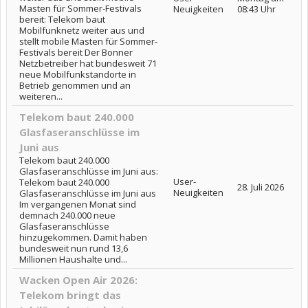
Masten für Sommer-Festivals
Neuigkeiten
08:43 Uhr
bereit: Telekom baut
Mobilfunknetz weiter aus und
stellt mobile Masten für Sommer-
Festivals bereit Der Bonner
Netzbetreiber hat bundesweit 71
neue Mobilfunkstandorte in
Betrieb genommen und an
weiteren...
Telekom baut 240.000
Glasfaseranschlüsse im
Juni aus
Telekom baut 240.000
Glasfaseranschlüsse im Juni aus:
User-
Telekom baut 240.000
28. Juli 2026
Neuigkeiten
Glasfaseranschlüsse im Juni aus
Im vergangenen Monat sind
demnach 240.000 neue
Glasfaseranschlüsse
hinzugekommen. Damit haben
bundesweit nun rund 13,6
Millionen Haushalte und...
Wacken Open Air 2026:
Telekom bringt das