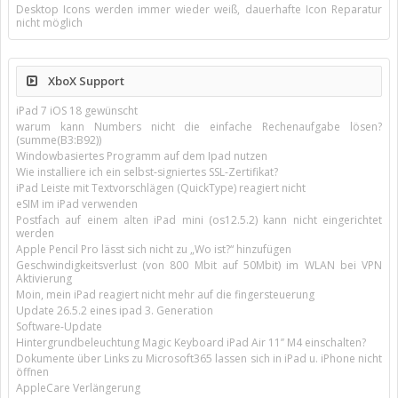
Desktop Icons werden immer wieder weiß, dauerhafte Icon Reparatur
nicht möglich
XboX Support
iPad 7 iOS 18 gewünscht
warum kann Numbers nicht die einfache Rechenaufgabe lösen?
(summe(B3:B92))
Windowbasiertes Programm auf dem Ipad nutzen
Wie installiere ich ein selbst-signiertes SSL-Zertifikat?
iPad Leiste mit Textvorschlägen (QuickType) reagiert nicht
eSIM im iPad verwenden
Postfach auf einem alten iPad mini (os12.5.2) kann nicht eingerichtet
werden
Apple Pencil Pro lässt sich nicht zu „Wo ist?“ hinzufügen
Geschwindigkeitsverlust (von 800 Mbit auf 50Mbit) im WLAN bei VPN
Aktivierung
Moin, mein iPad reagiert nicht mehr auf die fingersteuerung
Update 26.5.2 eines ipad 3. Generation
Software-Update
Hintergrundbeleuchtung Magic Keyboard iPad Air 11’’ M4 einschalten?
Dokumente über Links zu Microsoft365 lassen sich in iPad u. iPhone nicht
öffnen
AppleCare Verlängerung