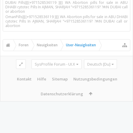
DUBAI Pills)][(+971528536119 )][( WA Abortion pills for sale in ABU
DHABI cytotec Pills In AJMAN, SHARJAH ”+971528536119? ?#iN DUBAI call
or abortion
OmanPills)][(+971528536119 )][( WA Abortion pills for sale in ABU DHABI
cytotec Pills In AJMAN, SHARJAH ”+971528536119? ?#iN DUBAI call or
abortion
Foren
Neuigkeiten
User-Neuigkeiten
SysProfile Forum - UI.X
Deutsch [Du]
Kontakt
Hilfe
Sitemap
Nutzungsbedingungen
Datenschutzerklärung