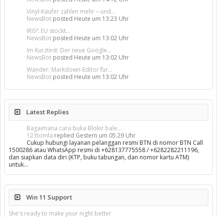
Vinyl-Käufer zahlen mehr – und...
NewsBot
posted
Heute um 13:23 Uhr
IRIS²: EU stockt...
NewsBot
posted
Heute um 13:02 Uhr
Im Kurztest: Der neue Google...
NewsBot
posted
Heute um 13:02 Uhr
Wander: Markdown-Editor für...
NewsBot
posted
Heute um 13:02 Uhr
Latest Replies
Bagaimana cara buka Blokir bale...
123tomla
replied
Gestern um 05:29 Uhr
Cukup hubungi layanan pelanggan resmi BTN di nomor BTN Call
1500286 atau WhatsApp resmi di +628137775558 / +6282282211196,
dan siapkan data diri (KTP, buku tabungan, dan nomor kartu ATM)
untuk…
Win 11 Support
She's ready to make your night better