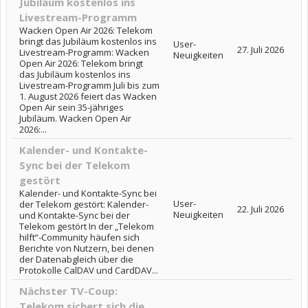
Jubiläum kostenlos ins
Livestream-Programm
Wacken Open Air 2026: Telekom
bringt das Jubiläum kostenlos ins
User-
27. Juli 2026
Livestream-Programm: Wacken
Neuigkeiten
Open Air 2026: Telekom bringt
das Jubiläum kostenlos ins
Livestream-Programm Juli bis zum
1. August 2026 feiert das Wacken
Open Air sein 35-jähriges
Jubiläum. Wacken Open Air
2026:...
Kalender- und Kontakte-
Sync bei der Telekom
gestört
Kalender- und Kontakte-Sync bei
User-
der Telekom gestört: Kalender-
22. Juli 2026
Neuigkeiten
und Kontakte-Sync bei der
Telekom gestört In der „Telekom
hilft“-Community häufen sich
Berichte von Nutzern, bei denen
der Datenabgleich über die
Protokolle CalDAV und CardDAV...
Nächster TV-Coup:
Telekom sichert sich die