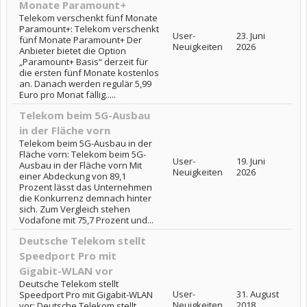
Monate Paramount+
Telekom verschenkt fünf Monate
Paramount+: Telekom verschenkt
User-
23. Juni
fünf Monate Paramount+ Der
Neuigkeiten
2026
Anbieter bietet die Option
„Paramount+ Basis“ derzeit für
die ersten fünf Monate kostenlos
an. Danach werden regulär 5,99
Euro pro Monat fällig.....
Telekom beim 5G-Ausbau
in der Fläche vorn
Telekom beim 5G-Ausbau in der
Fläche vorn: Telekom beim 5G-
User-
19. Juni
Ausbau in der Fläche vorn Mit
Neuigkeiten
2026
einer Abdeckung von 89,1
Prozent lässt das Unternehmen
die Konkurrenz demnach hinter
sich. Zum Vergleich stehen
Vodafone mit 75,7 Prozent und...
Deutsche Telekom stellt
Speedport Pro mit
Gigabit-WLAN vor
Deutsche Telekom stellt
User-
31. August
Speedport Pro mit Gigabit-WLAN
Neuigkeiten
2018
vor: Deutsche Telekom stellt