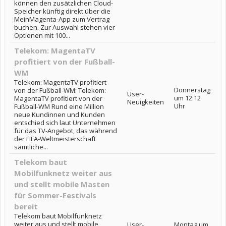
können den zusätzlichen Cloud-
Speicher künftig direkt über die
MeinMagenta-App zum Vertrag
buchen. Zur Auswahl stehen vier
Optionen mit 100...
Telekom: MagentaTV
profitiert von der Fußball-
WM
Telekom: MagentaTV profitiert
Donnerstag
von der Fußball-WM: Telekom:
User-
um 12:12
MagentaTV profitiert von der
Neuigkeiten
Uhr
Fußball-WM Rund eine Million
neue Kundinnen und Kunden
entschied sich laut Unternehmen
für das TV-Angebot, das während
der FIFA-Weltmeisterschaft
sämtliche...
Telekom baut
Mobilfunknetz weiter aus
und stellt mobile Masten
für Sommer-Festivals
bereit
Telekom baut Mobilfunknetz
weiter aus und stellt mobile
User-
Montag um