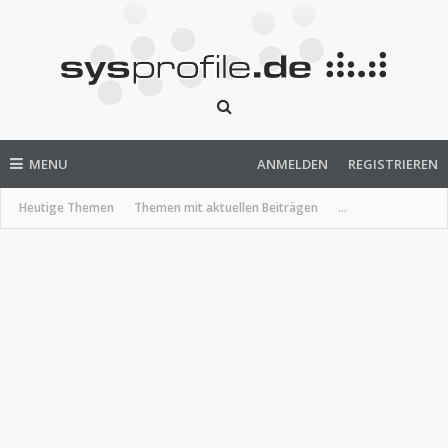
MENU
ANMELDEN
REGISTRIEREN
Heutige Themen
Themen mit aktuellen Beiträgen
...