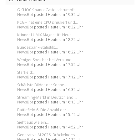
G-SHOCK nano: Casio schrumpft...
NewsBot
posted
Heute um 19:32 Uhr
PCGH hat eine CPU simuliert und...
NewsBot
posted
Heute um 18:32 Uhr
Krinner LUMIX Magnet-it!: Neue...
NewsBot
posted
Heute um 18:22 Uhr
Bundesbank-Statistik:...
NewsBot
posted
Heute um 18:22 Uhr
Weniger Speicher bei Vera und...
NewsBot
posted
Heute um 17:52 Uhr
Starfield:...
NewsBot
posted
Heute um 17:12 Uhr
Schärfste Bilder der Sonne...
NewsBot
posted
Heute um 16:32 Uhr
Streaming-Markt in Deutschland:...
NewsBot
posted
Heute um 16:13 Uhr
Battlefield 6: Die Anzahl der...
NewsBot
posted
Heute um 15:42 Uhr
Sieht aus wie ein...
NewsBot
posted
Heute um 14:52 Uhr
Generative AI 2026: Bröckelndes...
NewsBot
posted
Heute um 14:12 Uhr