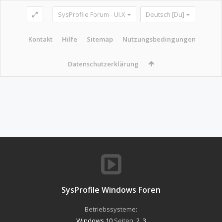
SysProfile Forum - UI.X
Deutsch [Du]
Kontakt
Hilfe
Sitemap
Nutzungsbedingungen
Datenschutzerklärung
SysProfile Windows Foren
Betriebssysteme:
Windows 10
Seiten:
2
,
3