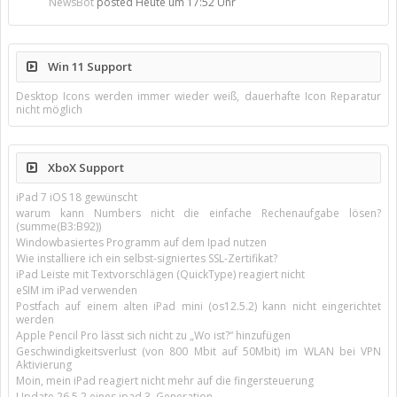
NewsBot
posted
Heute um 17:52 Uhr
Win 11 Support
Desktop Icons werden immer wieder weiß, dauerhafte Icon Reparatur
nicht möglich
XboX Support
iPad 7 iOS 18 gewünscht
warum kann Numbers nicht die einfache Rechenaufgabe lösen?
(summe(B3:B92))
Windowbasiertes Programm auf dem Ipad nutzen
Wie installiere ich ein selbst-signiertes SSL-Zertifikat?
iPad Leiste mit Textvorschlägen (QuickType) reagiert nicht
eSIM im iPad verwenden
Postfach auf einem alten iPad mini (os12.5.2) kann nicht eingerichtet
werden
Apple Pencil Pro lässt sich nicht zu „Wo ist?“ hinzufügen
Geschwindigkeitsverlust (von 800 Mbit auf 50Mbit) im WLAN bei VPN
Aktivierung
Moin, mein iPad reagiert nicht mehr auf die fingersteuerung
Update 26.5.2 eines ipad 3. Generation