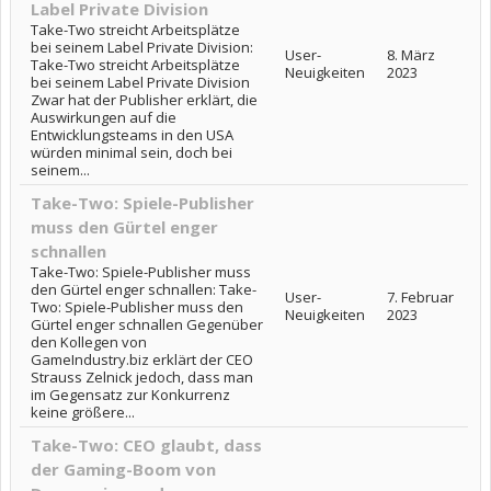
Label Private Division
Take-Two streicht Arbeitsplätze
bei seinem Label Private Division:
User-
8. März
Take-Two streicht Arbeitsplätze
Neuigkeiten
2023
bei seinem Label Private Division
Zwar hat der Publisher erklärt, die
Auswirkungen auf die
Entwicklungsteams in den USA
würden minimal sein, doch bei
seinem...
Take-Two: Spiele-Publisher
muss den Gürtel enger
schnallen
Take-Two: Spiele-Publisher muss
den Gürtel enger schnallen: Take-
User-
7. Februar
Two: Spiele-Publisher muss den
Neuigkeiten
2023
Gürtel enger schnallen Gegenüber
den Kollegen von
GameIndustry.biz erklärt der CEO
Strauss Zelnick jedoch, dass man
im Gegensatz zur Konkurrenz
keine größere...
Take-Two: CEO glaubt, dass
der Gaming-Boom von