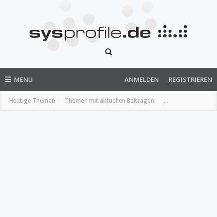
MENU
ANMELDEN
REGISTRIEREN
Heutige Themen
Themen mit aktuellen Beiträgen
...