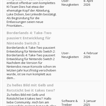
User-
8. April
entlässt offenbar sein komplettes
Neuigkeiten
2026
KI-Team Dies hat etwa der
ehemalige Kopf der Abteilung,
Luke Dicken, bei LinkedIn bestätigt.
Als Begründung für die
Entlassungen seien neue
Prioritäten...
Borderlands 4: Take-Two
pausiert Entwicklung für
Nintendo Switch 2
Borderlands 4: Take-Two pausiert
Entwicklung für Nintendo Switch 2:
User-
4. Februar
Borderlands 4: Take-Two pausiert
Neuigkeiten
2026
Entwicklung für Nintendo Switch 2
Nachdem die Version für
Nintendos neue Konsole schon im
letzten Jahr kurzfristig verschoben
wurde, ist sie nun komplett aus
dem...
Zu helles Bild mit Gelb und
Rotsticht bei it takes two?
Zu helles Bild mit Gelb und
Rotsticht bei it takes two?: Hallo
Software &
3. Januar
liebe Community. mich bin am
Treiber
2025