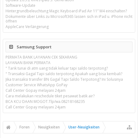
Software-Update
Hintergrundbeleuchtung Magic Keyboard iPad Air 11’’ M4 einschalten?
Dokumente über Links zu Microsoft365 lassen sich in iPad u. iPhone nicht
öffnen
AppleCare Verlängerung
Samsung Support
PERMATA BANK LAYANAN CEK SEKARANG
LAYANAN BANK PERMATA
" Tarik tunai di atm uang tidak keluar tapi saldo terpotong?
" Transaksi Gagal Tapi saldo terpotong Apakah uang bisa kembali?
Jika transaksi transfer BN Gagal Tapi Saldo Terpotong? Ini Solusinya
Customer Service WhatsApp GoPay
Call Center Gopay melayani 24jam
Cara melakukan reschedule tiket pesawat batik air?
BCA KCU DAAN MOGOT.Tlp/wa.08218168235
Call Center Gopay melayani 24jam
Foren
Neuigkeiten
User-Neuigkeiten