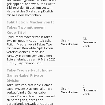
verzweifeln gestern hat noch alles
geklappt heute sowas. Das zweite
Bild zeigt den Bildschirm gestern.
Heute ist das Spiel aber plötzlich
mit so einem komischen...
Split Fiction: Macher von It
Takes Two mit neuem
Koop-Titel
Split Fiction: Macher von It Takes
13.
User-
Two mit neuem Koop-Titel: Split
Dezember
Neuigkeiten
Fiction: Macher von It Takes Two
2024
mit neuem Koop-Titel Split Fiction
vereint Science-Fiction und
Fantasy in einem gemeinsamen
Spielerlebnis, das am 6. März 2025
für PC, PlayStation 5 und...
Take-Two verkauft Indie-
Games-Label Private
Division
Take-Two verkauft Indie-Games-
7.
User-
Label Private Division: Take-Two
November
Neuigkeiten
verkauft Indie-Games-Label
2024
Private Division Nachdem man sich
zu Anfang des Jahres den
Borderlands-Entwickler Gearbox