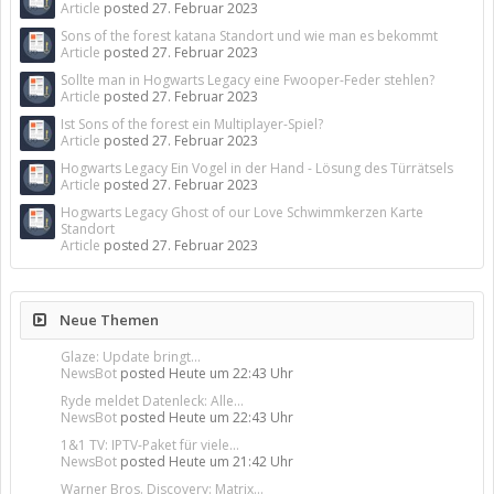
Article
posted
27. Februar 2023
Sons of the forest katana Standort und wie man es bekommt
Article
posted
27. Februar 2023
Sollte man in Hogwarts Legacy eine Fwooper-Feder stehlen?
Article
posted
27. Februar 2023
Ist Sons of the forest ein Multiplayer-Spiel?
Article
posted
27. Februar 2023
Hogwarts Legacy Ein Vogel in der Hand - Lösung des Türrätsels
Article
posted
27. Februar 2023
Hogwarts Legacy Ghost of our Love Schwimmkerzen Karte
Standort
Article
posted
27. Februar 2023
Neue Themen
Glaze: Update bringt...
NewsBot
posted
Heute um 22:43 Uhr
Ryde meldet Datenleck: Alle...
NewsBot
posted
Heute um 22:43 Uhr
1&1 TV: IPTV-Paket für viele...
NewsBot
posted
Heute um 21:42 Uhr
Warner Bros. Discovery: Matrix...