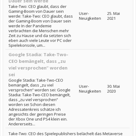
Dauer sein werde
Take-Two: CEO glaubt, dass der
Gaming-Boom von Dauer sein
User-
25. Mai
werde: Take-Two: CEO glaubt, dass
Neuigkeiten
2021
der Gaming-Boom von Dauer sein
werde In der Pandemie
verbrachten die Menschen mehr
Zeit zu Hause und da setzten sich
eben auch viele Leute vor PC oder
Spielekonsole, um...
Google Stadia: Take-Two-
CEO bemängelt, dass „zu
viel versprochen“ worden
sei
Google Stadia: Take-Two-CEO
bemängelt, dass „zu viel
User-
30. Mai
versprochen“ worden sei: Google
Neuigkeiten
2020
Stadia: Take-Two-CEO bemängelt,
dass „zu viel versprochen“
worden sei Schon diesen
Adressatenkreis schätze ich
angesichts der geringen Preise
der Xbox One und PS4 klein ein.
Andererseits...
Take-Two: CEO des Spielepublishers belächelt das Metaverse