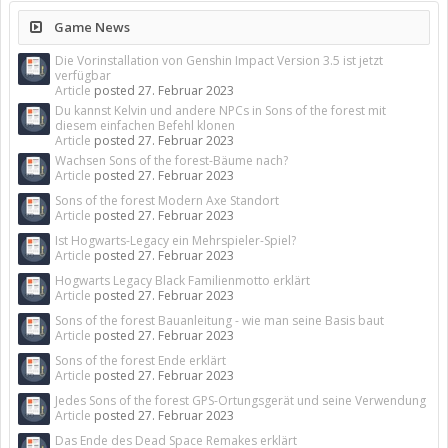
Game News
Die Vorinstallation von Genshin Impact Version 3.5 ist jetzt
verfügbar
Article
posted
27. Februar 2023
Du kannst Kelvin und andere NPCs in Sons of the forest mit
diesem einfachen Befehl klonen
Article
posted
27. Februar 2023
Wachsen Sons of the forest-Bäume nach?
Article
posted
27. Februar 2023
Sons of the forest Modern Axe Standort
Article
posted
27. Februar 2023
Ist Hogwarts-Legacy ein Mehrspieler-Spiel?
Article
posted
27. Februar 2023
Hogwarts Legacy Black Familienmotto erklärt
Article
posted
27. Februar 2023
Sons of the forest Bauanleitung - wie man seine Basis baut
Article
posted
27. Februar 2023
Sons of the forest Ende erklärt
Article
posted
27. Februar 2023
Jedes Sons of the forest GPS-Ortungsgerät und seine Verwendung
Article
posted
27. Februar 2023
Das Ende des Dead Space Remakes erklärt