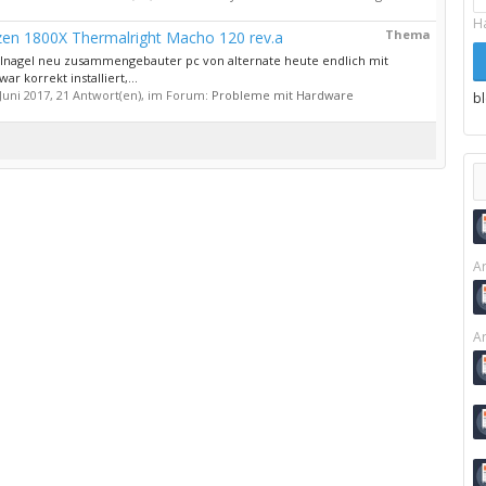
H
Thema
n 1800X Thermalright Macho 120 rev.a
lnagel neu zusammengebauter pc von alternate heute endlich mit
 korrekt installiert,...
 Juni 2017
, 21 Antwort(en), im Forum:
Probleme mit Hardware
b
Ar
Ar