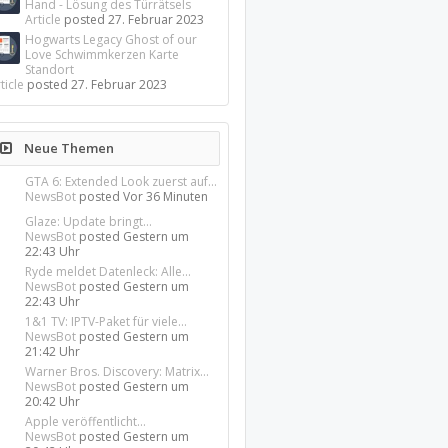
Hand - Lösung des Türrätsels
Article
posted
27. Februar 2023
Hogwarts Legacy Ghost of our
Love Schwimmkerzen Karte
Standort
ticle
posted
27. Februar 2023
Neue Themen
GTA 6: Extended Look zuerst auf...
NewsBot
posted
Vor 36 Minuten
Glaze: Update bringt...
NewsBot
posted
Gestern um
22:43 Uhr
Ryde meldet Datenleck: Alle...
NewsBot
posted
Gestern um
22:43 Uhr
1&1 TV: IPTV-Paket für viele...
NewsBot
posted
Gestern um
21:42 Uhr
Warner Bros. Discovery: Matrix...
NewsBot
posted
Gestern um
20:42 Uhr
Apple veröffentlicht...
NewsBot
posted
Gestern um