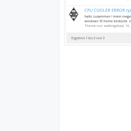
CPU COOLER ERROR ryze
hallo zusammen ! mein niege
windows 10 home bestückt. zwar
Thema von: walkingdead,
16.
Ergebnis 1 bis 3 von 3