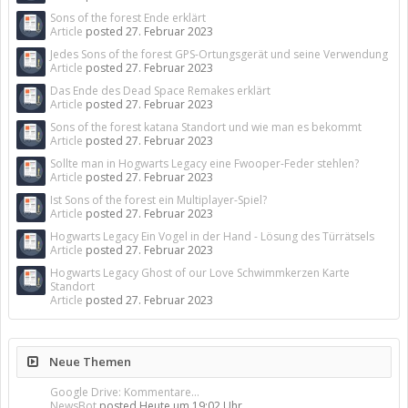
Sons of the forest Ende erklärt
Article
posted
27. Februar 2023
Jedes Sons of the forest GPS-Ortungsgerät und seine Verwendung
Article
posted
27. Februar 2023
Das Ende des Dead Space Remakes erklärt
Article
posted
27. Februar 2023
Sons of the forest katana Standort und wie man es bekommt
Article
posted
27. Februar 2023
Sollte man in Hogwarts Legacy eine Fwooper-Feder stehlen?
Article
posted
27. Februar 2023
Ist Sons of the forest ein Multiplayer-Spiel?
Article
posted
27. Februar 2023
Hogwarts Legacy Ein Vogel in der Hand - Lösung des Türrätsels
Article
posted
27. Februar 2023
Hogwarts Legacy Ghost of our Love Schwimmkerzen Karte
Standort
Article
posted
27. Februar 2023
Neue Themen
Google Drive: Kommentare...
NewsBot
posted
Heute um 19:02 Uhr