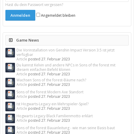
Hast du dein Passwort vergessen?
Angemeldet bleiben
Game News
Die Vorinstallation von Genshin Impact Version 3.5 ist jetzt
verfügbar
Article
posted
27. Februar 2023
Du kannst Kelvin und andere NPCs in Sons of the forest mit
diesem einfachen Befehl klonen
Article
posted
27. Februar 2023
Wachsen Sons of the forest-Bäume nach?
Article
posted
27. Februar 2023
Sons of the forest Modern Axe Standort
Article
posted
27. Februar 2023
Ist Hogwarts-Legacy ein Mehrspieler-Spiel?
Article
posted
27. Februar 2023
Hogwarts Legacy Black Familienmotto erklärt
Article
posted
27. Februar 2023
Sons of the forest Bauanleitung - wie man seine Basis baut
Article
posted
27. Februar 2023