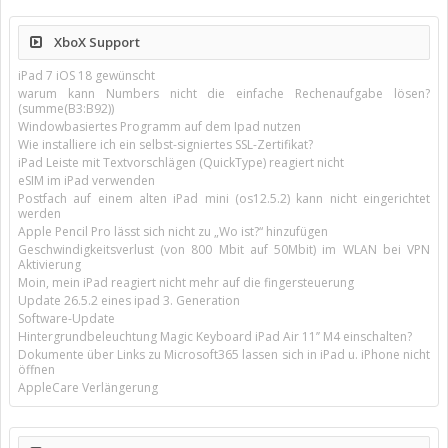
XboX Support
iPad 7 iOS 18 gewünscht
warum kann Numbers nicht die einfache Rechenaufgabe lösen?
(summe(B3:B92))
Windowbasiertes Programm auf dem Ipad nutzen
Wie installiere ich ein selbst-signiertes SSL-Zertifikat?
iPad Leiste mit Textvorschlägen (QuickType) reagiert nicht
eSIM im iPad verwenden
Postfach auf einem alten iPad mini (os12.5.2) kann nicht eingerichtet
werden
Apple Pencil Pro lässt sich nicht zu „Wo ist?“ hinzufügen
Geschwindigkeitsverlust (von 800 Mbit auf 50Mbit) im WLAN bei VPN
Aktivierung
Moin, mein iPad reagiert nicht mehr auf die fingersteuerung
Update 26.5.2 eines ipad 3. Generation
Software-Update
Hintergrundbeleuchtung Magic Keyboard iPad Air 11’’ M4 einschalten?
Dokumente über Links zu Microsoft365 lassen sich in iPad u. iPhone nicht
öffnen
AppleCare Verlängerung