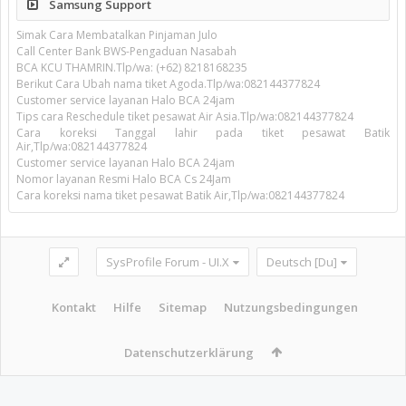
Samsung Support
Simak Cara Membatalkan Pinjaman Julo
Call Center Bank BWS-Pengaduan Nasabah
BCA KCU THAMRIN.Tlp/wa: (+62) 8218168235
Berikut Cara Ubah nama tiket Agoda.Tlp/wa:082144377824
Customer service layanan Halo BCA 24jam
Tips cara Reschedule tiket pesawat Air Asia.Tlp/wa:082144377824
Cara koreksi Tanggal lahir pada tiket pesawat Batik
Air,Tlp/wa:082144377824
Customer service layanan Halo BCA 24jam
Nomor layanan Resmi Halo BCA Cs 24Jam
Cara koreksi nama tiket pesawat Batik Air,Tlp/wa:082144377824
SysProfile Forum - UI.X
Deutsch [Du]
Kontakt
Hilfe
Sitemap
Nutzungsbedingungen
Datenschutzerklärung