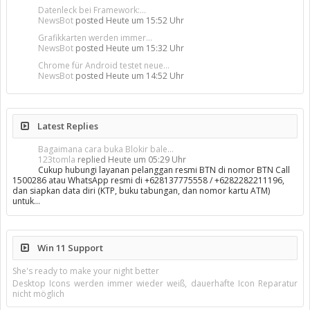
Datenleck bei Framework:...
NewsBot
posted
Heute um 15:52 Uhr
Grafikkarten werden immer...
NewsBot
posted
Heute um 15:32 Uhr
Chrome für Android testet neue...
NewsBot
posted
Heute um 14:52 Uhr
Latest Replies
Bagaimana cara buka Blokir bale...
123tomla
replied
Heute um 05:29 Uhr
Cukup hubungi layanan pelanggan resmi BTN di nomor BTN Call
1500286 atau WhatsApp resmi di +628137775558 / +6282282211196,
dan siapkan data diri (KTP, buku tabungan, dan nomor kartu ATM)
untuk…
Win 11 Support
She's ready to make your night better
Desktop Icons werden immer wieder weiß, dauerhafte Icon Reparatur
nicht möglich