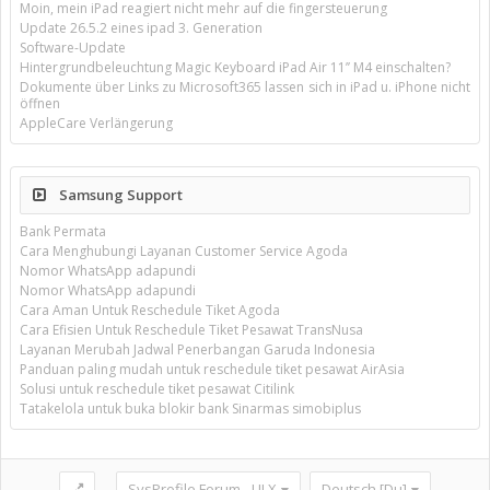
Moin, mein iPad reagiert nicht mehr auf die fingersteuerung
Update 26.5.2 eines ipad 3. Generation
Software-Update
Hintergrundbeleuchtung Magic Keyboard iPad Air 11’’ M4 einschalten?
Dokumente über Links zu Microsoft365 lassen sich in iPad u. iPhone nicht
öffnen
AppleCare Verlängerung
Samsung Support
Bank Permata
Cara Menghubungi Layanan Customer Service Agoda
Nomor WhatsApp adapundi
Nomor WhatsApp adapundi
Cara Aman Untuk Reschedule Tiket Agoda
Cara Efisien Untuk Reschedule Tiket Pesawat TransNusa
Layanan Merubah Jadwal Penerbangan Garuda Indonesia
Panduan paling mudah untuk reschedule tiket pesawat AirAsia
Solusi untuk reschedule tiket pesawat Citilink
Tatakelola untuk buka blokir bank Sinarmas simobiplus
SysProfile Forum - UI.X
Deutsch [Du]