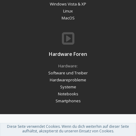
Windows Vista & XP
Linux
MacOS
Hardware Foren
Hardware:
Software und Treiber
Hardwareprobleme
Systeme
Notebooks
Smartphones
Diese Seite verwendet Cookies. Wenn du dich weiterhin auf dieser Seite
Forum software by XenForo™
-
Deutsch von xenDach
aufhältst, akzeptierst du unseren Einsatz von Cookies.
Theme designed by
ThemeHouse
.