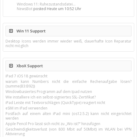
Windows 11: Ruhezustandsdatei...
NewsBot
posted
Heute um 10:52 Uhr
Win 11 Support
Desktop Icons werden immer wieder weiß, dauerhafte Icon Reparatur
nicht möglich
XboX Support
iPad 7 iOS 18 gewünscht
warum kann Numbers nicht die einfache Rechenaufgabe lösen?
(summe(B3:B92))
Windowbasiertes Programm auf dem Ipad nutzen
Wie installiere ich ein selbst-signiertes SSL-Zertifikat?
iPad Leiste mit Textvorschlägen (QuickType) reagiert nicht
eSIM im iPad verwenden
Postfach auf einem alten iPad mini (os12.5.2) kann nicht eingerichtet
werden
Apple Pencil Pro lässt sich nicht zu „Wo ist?“ hinzufügen
Geschwindigkeitsverlust (von 800 Mbit auf 50Mbit) im WLAN bei VPN
Aktivierung