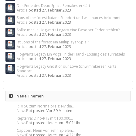
Das Ende des Dead Space Remakes erklärt
Article
posted
27. Februar 2023
Sons of the forest katana Standort und wie man es bekommt
Article
posted
27. Februar 2023
Sollte man in Hogwarts Legacy eine Fwooper-Feder stehlen?
Article
posted
27. Februar 2023
Ist Sons of the forest ein Multiplayer-Spiel?
Article
posted
27. Februar 2023
Hogwarts Legacy Ein Vogel in der Hand - Lösung des Türrätsels
Article
posted
27. Februar 2023
Hogwarts Legacy Ghost of our Love Schwimmkerzen Karte
Standort
Article
posted
27. Februar 2023
Neue Themen
RTX 50 zum Normalpreis: Nvidia...
NewsBot
posted
Vor 39 Minuten
Repterra: Dino-RTS mit 100.000...
NewsBot
posted
Heute um 15:02 Uhr
Capcom: Neun von zehn Spielen...
NewsBot
posted
Heute um 14:22 Uhr