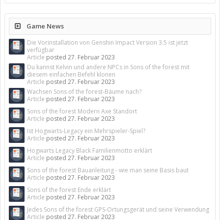
Game News
Die Vorinstallation von Genshin Impact Version 3.5 ist jetzt
verfügbar
Article
posted
27. Februar 2023
Du kannst Kelvin und andere NPCs in Sons of the forest mit
diesem einfachen Befehl klonen
Article
posted
27. Februar 2023
Wachsen Sons of the forest-Bäume nach?
Article
posted
27. Februar 2023
Sons of the forest Modern Axe Standort
Article
posted
27. Februar 2023
Ist Hogwarts-Legacy ein Mehrspieler-Spiel?
Article
posted
27. Februar 2023
Hogwarts Legacy Black Familienmotto erklärt
Article
posted
27. Februar 2023
Sons of the forest Bauanleitung - wie man seine Basis baut
Article
posted
27. Februar 2023
Sons of the forest Ende erklärt
Article
posted
27. Februar 2023
Jedes Sons of the forest GPS-Ortungsgerät und seine Verwendung
Article
posted
27. Februar 2023