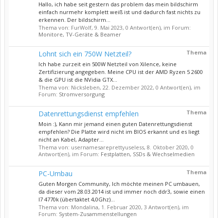
Hallo, ich habe seit gestern das problem das mein bildschirm
einfach nurmehr komplett weiß ist und dadurch fast nichts zu
erkennen. Der bildschirm...
Thema von: FurWolf,
9. Mai 2023
, 0 Antwort(en), im Forum:
Monitore, TV-Geräte & Beamer
Thema
Lohnt sich ein 750W Netzteil?
Ich habe zurzeit ein 500W Netzteil von Xilence, keine
Zertifizierung angegeben. Meine CPU ist der AMD Ryzen 5 2600
& die GPU ist die NVidia GTX...
Thema von: Nicksleben,
22. Dezember 2022
, 0 Antwort(en), im
Forum:
Stromversorgung
Thema
Datenrettungsdienst empfehlen
Moin :), Kann mir jemand einen guten Datenrettungsdienst
empfehlen? Die Platte wird nicht im BIOS erkannt und es liegt
nicht an Kabel, Adapter...
Thema von: usernamesareprettyuseless,
8. Oktober 2020
, 0
Antwort(en), im Forum:
Festplatten, SSDs & Wechselmedien
Thema
PC-Umbau
Guten Morgen Community, Ich möchte meinen PC umbauen,
da dieser vom 28.03.2014 ist und immer noch ddr3, sowie einen
I7 4770k (übertaktet 4,0Ghz)...
Thema von: Mondalina,
1. Februar 2020
, 3 Antwort(en), im
Forum:
System-Zusammenstellungen