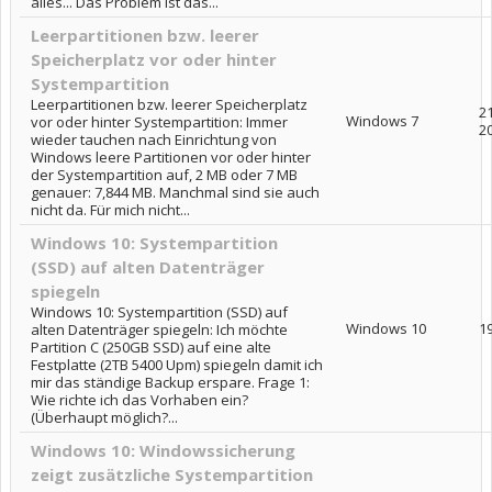
alles... Das Problem ist das...
Leerpartitionen bzw. leerer
Speicherplatz vor oder hinter
Systempartition
Leerpartitionen bzw. leerer Speicherplatz
2
Windows 7
vor oder hinter Systempartition: Immer
2
wieder tauchen nach Einrichtung von
Windows leere Partitionen vor oder hinter
der Systempartition auf, 2 MB oder 7 MB
genauer: 7,844 MB. Manchmal sind sie auch
nicht da. Für mich nicht...
Windows 10: Systempartition
(SSD) auf alten Datenträger
spiegeln
Windows 10: Systempartition (SSD) auf
Windows 10
19
alten Datenträger spiegeln: Ich möchte
Partition C (250GB SSD) auf eine alte
Festplatte (2TB 5400 Upm) spiegeln damit ich
mir das ständige Backup erspare. Frage 1:
Wie richte ich das Vorhaben ein?
(Überhaupt möglich?...
Windows 10: Windowssicherung
zeigt zusätzliche Systempartition