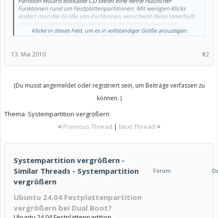
Partition Wizard Bootable CD bietet eine Reihe nützlicher
Funktionen rund um Festplattenpartitionen. Mit wenigen Klicks
ändert man die Größe von Partitionen, verschiebt diese innerhalb
einer Festplatte oder konvertiert das benutzte Dateisystem.
Klicke in dieses Feld, um es in vollständiger Größe anzuzeigen.
Darüber hinaus lassen sich mit der Freeware Partitionen erstellen,
löschen, kopieren und formatieren. Wer Partitionen verstecken
oder wiederherstellen möchte, findet in der Anwendung ebenfalls
13. Mai 2010
#2
den passenden Helfer. Zudem stellt das Programm bei Bedarf den
Master Boot Record (MBR) wieder her.
(Du musst angemeldet oder registriert sein, um Beiträge verfassen zu
können. )
Thema:
Systempartition vergrößern
<
Previous Thread
|
Next Thread
>
Systempartition vergrößern -
Similar Threads - Systempartition
Forum
D
vergrößern
Ubuntu 24.04 Festplattenpartition
vergrößern bei Dual Boot?
Ubuntu 24.04 Festplattenpartition