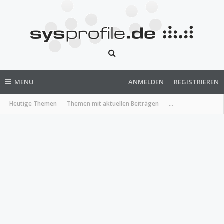
MENU
ANMELDEN
REGISTRIEREN
Heutige Themen
Themen mit aktuellen Beiträgen
...