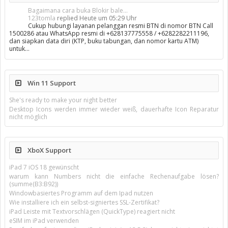
Bagaimana cara buka Blokir bale...
123tomla
replied
Heute um 05:29 Uhr
Cukup hubungi layanan pelanggan resmi BTN di nomor BTN Call
1500286 atau WhatsApp resmi di +628137775558 / +6282282211196,
dan siapkan data diri (KTP, buku tabungan, dan nomor kartu ATM)
untuk…
Win 11 Support
She's ready to make your night better
Desktop Icons werden immer wieder weiß, dauerhafte Icon Reparatur
nicht möglich
XboX Support
iPad 7 iOS 18 gewünscht
warum kann Numbers nicht die einfache Rechenaufgabe lösen?
(summe(B3:B92))
Windowbasiertes Programm auf dem Ipad nutzen
Wie installiere ich ein selbst-signiertes SSL-Zertifikat?
iPad Leiste mit Textvorschlägen (QuickType) reagiert nicht
eSIM im iPad verwenden