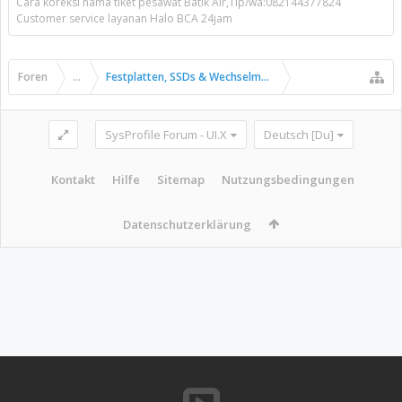
Cara koreksi nama tiket pesawat Batik Air,Tlp/wa:082144377824
Customer service layanan Halo BCA 24jam
Foren
...
Festplatten, SSDs & Wechselmedien
SysProfile Forum - UI.X
Deutsch [Du]
Kontakt
Hilfe
Sitemap
Nutzungsbedingungen
Datenschutzerklärung