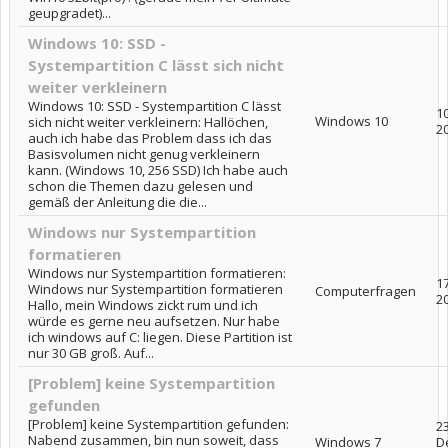
geupgradet)...
Windows 10: SSD -
Systempartition C lässt sich nicht
weiter verkleinern
Windows 10: SSD - Systempartition C lässt
1
Windows 10
sich nicht weiter verkleinern: Hallöchen,
2
auch ich habe das Problem dass ich das
Basisvolumen nicht genug verkleinern
kann. (Windows 10, 256 SSD) Ich habe auch
schon die Themen dazu gelesen und
gemäß der Anleitung die die...
Windows nur Systempartition
formatieren
Windows nur Systempartition formatieren:
17
Windows nur Systempartition formatieren
Computerfragen
2
Hallo, mein Windows zickt rum und ich
würde es gerne neu aufsetzen. Nur habe
ich windows auf C: liegen. Diese Partition ist
nur 30 GB groß. Auf...
[Problem] keine Systempartition
gefunden
[Problem] keine Systempartition gefunden:
23
Nabend zusammen, bin nun soweit, dass
Windows 7
D