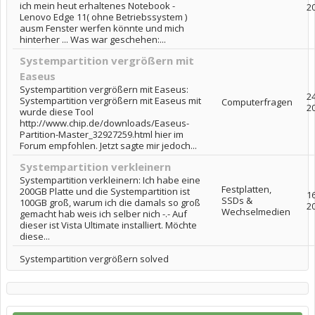
ich mein heut erhaltenes Notebook -
2
Lenovo Edge 11( ohne Betriebssystem )
ausm Fenster werfen könnte und mich
hinterher ... Was war geschehen:...
Systempartition vergrößern mit
Easeus
Systempartition vergrößern mit Easeus:
2
Systempartition vergrößern mit Easeus mit
Computerfragen
2
wurde diese Tool
http://www.chip.de/downloads/Easeus-
Partition-Master_32927259.html hier im
Forum empfohlen. Jetzt sagte mir jedoch...
Systempartition verkleinern
Systempartition verkleinern: Ich habe eine
Festplatten,
200GB Platte und die Systempartition ist
16
SSDs &
100GB groß, warum ich die damals so groß
2
Wechselmedien
gemacht hab weis ich selber nich -.- Auf
dieser ist Vista Ultimate installiert. Möchte
diese...
Systempartition vergrößern solved