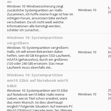
an
Windows 10: Windowssicherung zeigt
5
Windows 10
zusätzliche Systempartition an: Hallo
2
Zusammen, ich hoffe meine Frage ist hier im
richtigen Forum, ansonsten bitte einfach
verschieben. Da ich nicht weiß welche
Informationen alle benötigt werden,
schilder ich zunächst...
Windows 10: Systempartition
vergrößern
Windows 10: Systempartition vergrößern:
14
Hallo, ich will einem Bekannten dabei
Windows 10
D
helfen, sein 60 GB Kingston SSD-Laufwerk,
2
mSATA (gehäuselos), durch ein größeres
(120 oder 240 GB) ersetzen. Das neue
Laufwerk muss ebenfalls mit...
Windows 10: Systempartition
win10 32bit auf Notebook win10
64bit
20
Windows 10: Systempartition win10 32bit
Windows 10
S
auf Notebook win10 64bit: Hallo meine
2
Lieben, wie im Titel schon erwähnt, wäre
das mein Wunsch. Ist dies überhaupt
möglich? Folgende Situation: Auf meinem PC
Win10 32bit(pro) ! (gerade mein 7er Ultimate