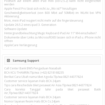
Postfach auf einem alten iPad mini (os12.5.2) kann nicht eingerichtet
werden
Apple Pencil Pro lässt sich nicht zu „Wo ist?“ hinzufügen
Geschwindigkeitsverlust (von 800 Mbit auf 50Mbit) im WLAN bei VPN
Aktivierung
Moin, mein iPad reagiert nicht mehr auf die fingersteuerung
Update 26.5.2 eines ipad 3. Generation
Software-Update
Hintergrundbeleuchtung Magic Keyboard iPad Air 11’’ M4 einschalten?
Dokumente über Links zu Microsoft365 lassen sich in iPad u. iPhone nicht
öffnen
AppleCare Verlängerung
Samsung Support
Call Center Bank BWS-Pengaduan Nasabah
BCA KCU THAMRIN.Tlp/wa: (+62) 8218168235
Berikut Cara Ubah nama tiket Agoda.Tlp/wa:082144377824
Customer service layanan Halo BCA 24jam
Tips cara Reschedule tiket pesawat Air Asia.Tlp/wa:082144377824
Cara koreksi Tanggal lahir pada tiket pesawat Batik
Air,Tlp/wa:082144377824
Customer service layanan Halo BCA 24jam
Nomor layanan Resmi Halo BCA Cs 24Jam