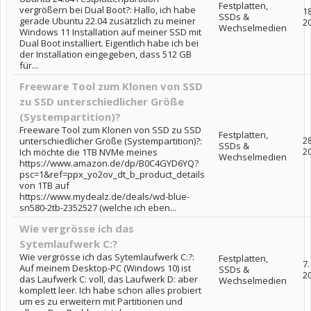
Festplatten,
vergrößern bei Dual Boot?: Hallo, ich habe
18
SSDs &
gerade Ubuntu 22.04 zusätzlich zu meiner
2
Wechselmedien
Windows 11 Installation auf meiner SSD mit
Dual Boot installiert. Eigentlich habe ich bei
der Installation eingegeben, dass 512 GB
für...
Freeware Tool zum Klonen von SSD
zu SSD unterschiedlicher Größe
(Systempartition)?
Freeware Tool zum Klonen von SSD zu SSD
Festplatten,
28
unterschiedlicher Größe (Systempartition)?:
SSDs &
2
Ich möchte die 1TB NVMe meines
Wechselmedien
https://www.amazon.de/dp/B0C4GYD6YQ?
psc=1&ref=ppx_yo2ov_dt_b_product_details
von 1TB auf
https://www.mydealz.de/deals/wd-blue-
sn580-2tb-2352527 (welche ich eben...
Wie vergrösse ich das
Sytemlaufwerk C:?
Wie vergrösse ich das Sytemlaufwerk C:?:
Festplatten,
7.
Auf meinem Desktop-PC (Windows 10) ist
SSDs &
2
das Laufwerk C: voll, das Laufwerk D: aber
Wechselmedien
komplett leer. Ich habe schon alles probiert
um es zu erweitern mit Partitionen und