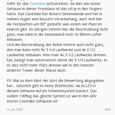
mehr für das
Caseteke
aufzutreiben, da dies das beste
Gehäuse in dieser Preisklase ist das ich je in den Fingern
hatte. Das Caseteke hat dickere Seitenwände und hat in
meinen Augen eine bessere Verarbeitung, auch sind hier
die Festplatten um 90° gedreht, was einem viel Platz im
inneren gibt. Im übrigen stimmt hier die Beschreibung nicht
ganz, man kann in die Seitenwand noch 2x 80mm Lüfter
einbauen.
Und die Beschreibung des Rebel stimmt auch nicht ganz,
den man kann nicht 9x 5 1/4 Laufwerke und 4x 3 1/2
Laufwerke einbauen. Wen man 4x 3 1/2 Laufwerke drinnen
hat, belegt man automatisch damit die 5 1/4 Laufwerke, es
ist also nicht mehr Platz drinnen wie in den meisten
anderen Tower dieser Klasse auch.
PS: Mal zu dem Idiot der dort die Bewertung abgegeben
hat.... natürlich gibt es keine Bohrlöcher, da ALLES in
diesem Gehäuse auf ein Schienensystem basiert. Das
zudem 100%ig das gleiche System ist wie in den sehr
teuren Casetake Gehäusen ist.
12. Juli 2007
#60