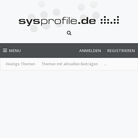
MENU
ANMELDEN
REGISTRIEREN
Heutige Themen
Themen mit aktuellen Beiträgen
...