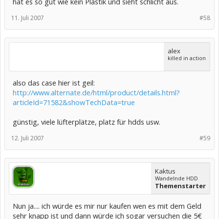
hat es so gut wie kein Plastik und sieht schlicht aus.
11. Juli 2007
#58
alex
killed in action
also das case hier ist geil:
http://www.alternate.de/html/product/details.html?
articleId=71582&showTechData=true
günstig, viele lüfterplätze, platz für hdds usw.
12. Juli 2007
#59
Kaktus
Wandelnde HDD
Themenstarter
Nun ja.... ich würde es mir nur kaufen wen es mit dem Geld
sehr knapp ist und dann würde ich sogar versuchen die 5€