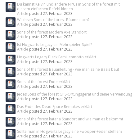
Du kannst Kelvin und andere NPCs in Sons of the forest mit
diesem einfachen Befehl klonen
Article
posted
27. Februar 2023
Wachsen Sons of the forest-Bäume nach?
Article
posted
27. Februar 2023
Sons of the forest Modern Axe Standort
Article
posted
27. Februar 2023
Ist Hogwarts-Legacy ein Mehrspieler-Spiel?
Article
posted
27. Februar 2023
Hogwarts Legacy Black Familienmotto erklärt
Article
posted
27. Februar 2023
Sons of the forest Bauanleitung - wie man seine Basis baut
Article
posted
27. Februar 2023
Sons of the forest Ende erklärt
Article
posted
27. Februar 2023
Jedes Sons of the forest GPS-Ortungsgerät und seine Verwendung
Article
posted
27. Februar 2023
Das Ende des Dead Space Remakes erklärt
Article
posted
27. Februar 2023
Sons of the forest katana Standort und wie man es bekommt
Article
posted
27. Februar 2023
Sollte man in Hogwarts Legacy eine Fwooper-Feder stehlen?
Article
posted
27. Februar 2023