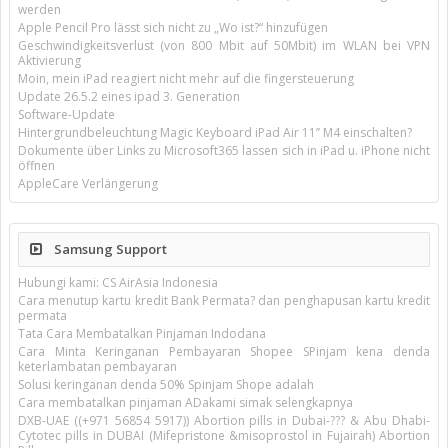
werden
Apple Pencil Pro lässt sich nicht zu „Wo ist?“ hinzufügen
Geschwindigkeitsverlust (von 800 Mbit auf 50Mbit) im WLAN bei VPN
Aktivierung
Moin, mein iPad reagiert nicht mehr auf die fingersteuerung
Update 26.5.2 eines ipad 3. Generation
Software-Update
Hintergrundbeleuchtung Magic Keyboard iPad Air 11’’ M4 einschalten?
Dokumente über Links zu Microsoft365 lassen sich in iPad u. iPhone nicht
öffnen
AppleCare Verlängerung
Samsung Support
Hubungi kami: CS AirAsia Indonesia
Cara menutup kartu kredit Bank Permata? dan penghapusan kartu kredit
permata
Tata Cara Membatalkan Pinjaman Indodana
Cara Minta Keringanan Pembayaran Shopee SPinjam kena denda
keterlambatan pembayaran
Solusi keringanan denda 50% Spinjam Shope adalah
Cara membatalkan pinjaman ADakami simak selengkapnya
DXB-UAE ((+971 56854 5917)) Abortion pills in Dubai-??? & Abu Dhabi-
Cytotec pills in DUBAI (Mifepristone &misoprostol in Fujairah) Abortion