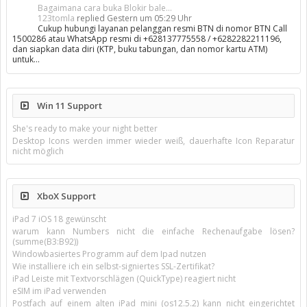
Bagaimana cara buka Blokir bale...
123tomla
replied
Gestern um 05:29 Uhr
Cukup hubungi layanan pelanggan resmi BTN di nomor BTN Call
1500286 atau WhatsApp resmi di +628137775558 / +6282282211196,
dan siapkan data diri (KTP, buku tabungan, dan nomor kartu ATM)
untuk…
Win 11 Support
She's ready to make your night better
Desktop Icons werden immer wieder weiß, dauerhafte Icon Reparatur
nicht möglich
XboX Support
iPad 7 iOS 18 gewünscht
warum kann Numbers nicht die einfache Rechenaufgabe lösen?
(summe(B3:B92))
Windowbasiertes Programm auf dem Ipad nutzen
Wie installiere ich ein selbst-signiertes SSL-Zertifikat?
iPad Leiste mit Textvorschlägen (QuickType) reagiert nicht
eSIM im iPad verwenden
Postfach auf einem alten iPad mini (os12.5.2) kann nicht eingerichtet