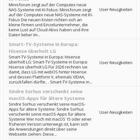
Minisforum zeigt auf der Computex neue
User-Neuigkeiten
NAS-Systeme mit KI-Fokus: Minisforum zeigt
auf der Computex neue NAS-Systeme mit KI-
Fokus Die neuen Kisten richten sich an
kleine Firmen und Einzelunternehmer, die
keine Lust auf Cloud-Abos haben und ihre
Daten lieber im...
Smart-TV-Systeme in Europa:
Hisense überholt LG
Smart-TV-Systeme in Europa: Hisense
überholt LG: Smart-TV-Systeme in Europa:
User-Neuigkeiten
Hisense überholt LG Für 2026 rechnen sie
damit, dass LG mit webOS hinter Hisense
und dessen Plattform V, ehemals VIDAA,
zurückfallen dürfte.. . Smart-TV-Systeme in...
Sindre Sorhus verschenkt seine
macOS-Apps für ältere Systeme
Sindre Sorhus verschenkt seine macOS-
Apps für ältere Systeme: Sindre Sorhus
User-Neuigkeiten
verschenkt seine macOS-Apps für ältere
Systeme Wer noch mit macOS 15 oder einer
früheren Version unterwegs ist, kann sich
die Anwendungen direkt über seine
Webseite ziehen. Diese...