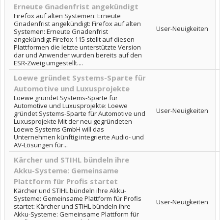
Erneute Gnadenfrist angekündigt
Firefox auf alten Systemen: Erneute
Gnadenfrist angekündigt: Firefox auf alten
User-Neuigkeiten
Systemen: Erneute Gnadenfrist
angekündigt Firefox 115 stellt auf diesen
Plattformen die letzte unterstützte Version
dar und Anwender wurden bereits auf den
ESR-Zweig umgestellt....
Loewe gründet Systems-Sparte für
Automotive und Luxusprojekte
Loewe gründet Systems-Sparte für
Automotive und Luxusprojekte: Loewe
User-Neuigkeiten
gründet Systems-Sparte für Automotive und
Luxusprojekte Mit der neu gegründeten
Loewe Systems GmbH will das
Unternehmen künftig integrierte Audio- und
AV-Lösungen für...
Kärcher und STIHL bündeln ihre
Akku-Systeme: Gemeinsame
Plattform für Profis startet
Kärcher und STIHL bündeln ihre Akku-
Systeme: Gemeinsame Plattform für Profis
User-Neuigkeiten
startet: Kärcher und STIHL bündeln ihre
Akku-Systeme: Gemeinsame Plattform für