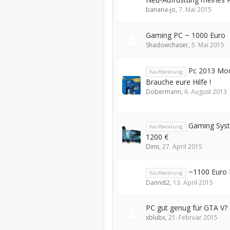
banana-jo
,
7. Mai 2015
Gaming PC ~ 1000 Euro
Shadowchaser
,
5. Mai 2015
Pc 2013 Mode
Kaufberatung
Brauche eure Hilfe !
Dobermann
,
6. August 2013
Gaming Sys
Kaufberatung
1200 €
Dimi
,
27. April 2015
~1100 Euro 
Kaufberatung
Danni82
,
13. April 2015
PC gut genug für GTA V?
xblubx
,
21. Februar 2015