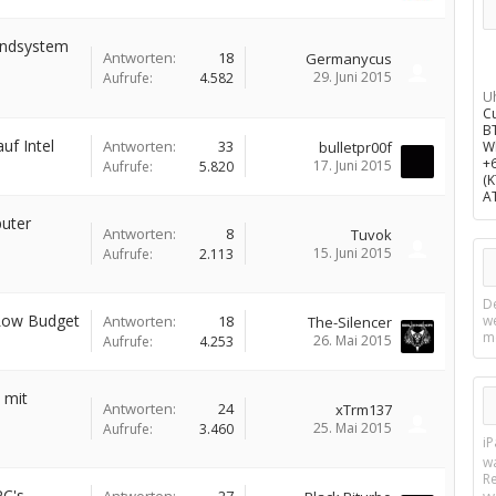
undsystem
Antworten:
18
Germanycus
29. Juni 2015
Aufrufe:
4.582
U
C
B
uf Intel
Antworten:
33
bulletpr00f
W
+
17. Juni 2015
Aufrufe:
5.820
(
A
uter
Antworten:
8
Tuvok
15. Juni 2015
Aufrufe:
2.113
D
 Low Budget
Antworten:
18
w
The-Silencer
m
26. Mai 2015
Aufrufe:
4.253
 mit
Antworten:
24
xTrm137
25. Mai 2015
Aufrufe:
3.460
i
w
R
PC's