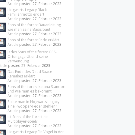
Article
posted
27. Februar 2023
Hogwarts Legacy Black
Familienmotto erklärt
Article
posted
27. Februar 2023
Sons of the forest Bauanleitung -
wie man seine Basis baut
Article
posted
27. Februar 2023
Sons of the forest Ende erklärt
Article
posted
27. Februar 2023
Jedes Sons of the forest GPS-
Ortungsgerät und seine
Verwendung
ticle
posted
27. Februar 2023
Das Ende des Dead Space
Remakes erklärt
Article
posted
27. Februar 2023
Sons of the forest katana Standort
und wie man es bekommt
Article
posted
27. Februar 2023
Sollte man in Hogwarts Legacy
eine Fwooper-Feder stehlen?
Article
posted
27. Februar 2023
Ist Sons of the forest ein
Multiplayer-Spiel?
Article
posted
27. Februar 2023
Hogwarts Legacy Ein Vogel in der