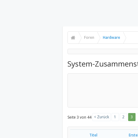
Foren
Hardware
System-Zusammenst
< Zurück
1
2
3
Seite 3 von 44
Titel
Erst