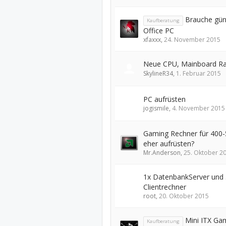
Brauche gün
Kaufberatung
Office PC
xfaxxx
,
24. November 2015
Neue CPU, Mainboard R
SkylineR34
,
1. Februar 2015
PC aufrüsten
jogismile
,
4. November 2015
Gaming Rechner für 400-
eher aufrüsten?
Mr.Anderson
,
25. Oktober 2
1x DatenbankServer und 
Clientrechner
root
,
20. Oktober 2015
Mini ITX Ga
Kaufberatung