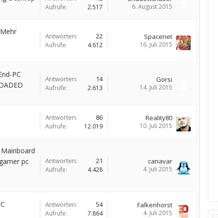
6. August 2015
Aufrufe:
2.517
 Mehr
Antworten:
22
Spacenet
16. Juli 2015
Aufrufe:
4.612
End-PC
Antworten:
14
Gorsi
ELOADED
14. Juli 2015
Aufrufe:
2.613
Antworten:
86
Reality80
10. Juli 2015
Aufrufe:
12.019
 Mainboard
Antworten:
21
 gamer pc
canavar
4. Juli 2015
Aufrufe:
4.428
PC
Antworten:
54
Falkenhorst
4. Juli 2015
Aufrufe:
7.864