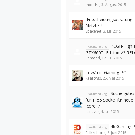
mondra
,
3. August 2015
[Entscheidungsberatung]
Netzteil?
Spacenet
,
3. Juli 2015
PCGH-High-
Kaufberatung
GTX660Ti-Edition V2 R
Lomond
,
12. Juli 2015
Low/mid Gaming-PC
Reality80
,
25. Mai 2015
Suche gutes
Kaufberatung
für 1155 Sockel für neue
(core i7)
canavar
,
4. Juli 2015
4k Gaming 
Kaufberatung
Falkenhorst
,
8. Juni 2015