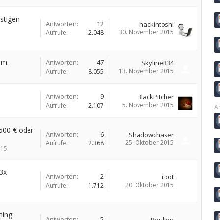
stigen
Antworten:
12
hackintoshi
30. November 2015
Aufrufe:
2.048
am.
Antworten:
47
SkylineR34
13. November 2015
Aufrufe:
8.055
Antworten:
9
BlackPitcher
5. November 2015
Aufrufe:
2.107
Ar
500 € oder
Antworten:
6
Shadowchaser
25. Oktober 2015
Aufrufe:
2.368
015
3x
Antworten:
2
root
20. Oktober 2015
Aufrufe:
1.712
ming
Antworten:
5
Poulton