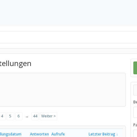
ellungen
B
4
5
6
→
44
Weiter >
P
ellungsdatum
Antworten
Aufrufe
Letzter Beitrag ↓