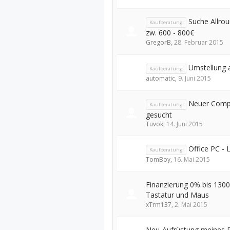
Suche Allro
Kaufberatung
zw. 600 - 800€
GregorB
,
28. Februar 2015
Umstellung a
Kaufberatung
automatic
,
9. Juni 2015
Neuer Comp
Kaufberatung
gesucht
Tuvok
,
14. Juni 2015
Office PC -
Kaufberatung
TomBoy
,
16. Mai 2015
Finanzierung 0% bis 1300
Tastatur und Maus
xTrm137
,
2. Mai 2015
Neu-Aufrüstung meines 