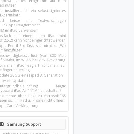
indowbasiertes Programm auf dem
pad nutzen
e installiere ich ein selbst-signiertes
L-Zertifikat?
Pad Leiste mit Textvorschlägen
uickType) reagiert nicht
SIM im iPad verwenden
ostfach auf einem alten iPad mini
s12.5.2) kann nicht eingerichtet werden
ple Pencil Pro lässt sich nicht zu „Wo
t?“ hinzufügen
eschwindigkeitsverlust (von 800 Mbit
uf 50Mbit) im WLAN bei VPN Aktivierung
oin, mein iPad reagiert nicht mehr auf
ie fingersteuerung
pdate 26.5.2 eines ipad 3. Generation
oftware-Update
intergrundbeleuchtung Magic
yboard iPad Air 11’’ M4 einschalten?
okumente über Links zu Microsoft365
ssen sich in iPad u. iPhone nicht öffnen
ppleCare Verlängerung
Samsung Support