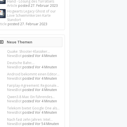
Hand - Lösung des Türrätsels
Article
posted
27. Februar 2023
Hogwarts Legacy Ghost of our
Love Schwimmkerzen Karte
Standort
ticle
posted
27. Februar 2023
Neue Themen
Quake: Shooter-Klassiker...
NewsBot
posted
Vor 4 Minuten
Deutsche Bahn:...
NewsBot
posted
Vor 4 Minuten
Android bekommt einen Editor...
NewsBot
posted
Vor 4 Minuten
Fairplay-Agreement: Regionale...
NewsBot
posted
Vor 4 Minuten
Qwen3.8 Max: Ein führendes...
NewsBot
posted
Vor 4 Minuten
Telekom bietet Google One als...
NewsBot
posted
Vor 4 Minuten
Nach fast zehn Jahren: Intel...
NewsBot
posted
Vor 54 Minuten