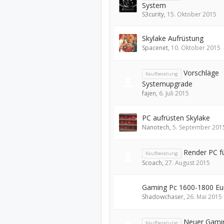
System
S3curity
,
15. Oktober 2015
Skylake Aufrüstung
Spacenet
,
10. Oktober 2015
Vorschläge
Kaufberatung
Systemupgrade
fajen
,
6. Juli 2015
PC aufrüsten Skylake
Nanotech
,
5. September 201
Render PC f
Kaufberatung
Scoach
,
27. August 2015
Gaming Pc 1600-1800 Eu
Shadowchaser
,
26. Mai 2015
Neuer Gami
Kaufberatung