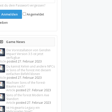
ast du dein Passwort vergessen?
Angemeldet
leiben
Game News
Die Vorinstallation von Genshin
Impact Version 3.5 ist jetzt
verfügbar
ticle
posted
27. Februar 2023
Du kannst Kelvin und andere NPCs
in Sons of the forest mit diesem
einfachen Befehl klonen
ticle
posted
27. Februar 2023
Wachsen Sons of the forest-
Bäume nach?
Article
posted
27. Februar 2023
Sons of the forest Modern Axe
Standort
Article
posted
27. Februar 2023
Ist Hogwarts-Legacy ein
Mehrspieler-Spiel?