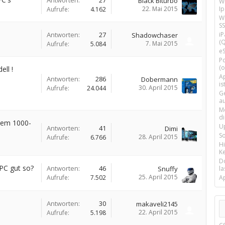
Antworten:
27
Black Biturbo
W
22. Mai 2015
I
Aufrufe:
4.162
Wi
SS
Antworten:
27
i
Shadowchaser
(Q
7. Mai 2015
Aufrufe:
5.084
e
P
(o
ll !
Ap
Antworten:
286
Dobermann
is
30. April 2015
Aufrufe:
24.044
G
a
M
d
tem 1000-
U
Antworten:
41
Dimi
S
28. April 2015
Aufrufe:
6.766
H
Ke
D
PC gut so?
Antworten:
46
Snuffy
la
25. April 2015
Aufrufe:
7.502
A
Antworten:
30
makaveli2145
22. April 2015
Aufrufe:
5.198