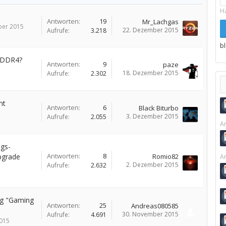
H
Antworten:
19
Mr_Lachgas
ber 2015
22. Dezember 2015
Aufrufe:
3.218
b
e/DDR4?
Antworten:
9
paze
18. Dezember 2015
Aufrufe:
2.302
ht
Antworten:
6
Black Biturbo
3. Dezember 2015
Aufrufe:
2.055
Ar
gs-
Antworten:
8
pgrade
Romio82
Ar
2. Dezember 2015
Aufrufe:
2.632
g "Gaming
Antworten:
25
Andreas080585
30. November 2015
Aufrufe:
4.691
2015