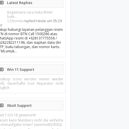
Latest Replies
Bagaimana cara buka Blokir
bale...
123tomla
replied
Heute um 05:29
hr
ukup hubungi layanan pelanggan resmi
TN di nomor BTN Call 1500286 atau
hatsApp resmi di +628137775558 /
6282282211196, dan siapkan data diri
KTP, buku tabungan, dan nomor kartu
TM) untuk…
Win 11 Support
esktop Icons werden immer wieder
eiß, dauerhafte Icon Reparatur nicht
öglich
XboX Support
Pad 7 iOS 18 gewünscht
arum kann Numbers nicht die einfache
echenaufgabe lösen? (summe(B3:B92))