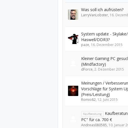
Was soll ich aufrüsten?
LarryVanLobster
,
16. Dezem
System update - Skylak
Haswell/DDR3?
paze
,
16. Dezember 2015
Kleiner Gaming PC gesuc
(Mindfactory)
dForce
,
2. Dezember 2015
Meinungen / Verbesserun
Vorschläge für System U
(Preis/Leistung)
Romio82
,
12. Juni 2015
Kaufberatun
Kaufberatung
PC" für ca. 700 €
Andreas080585
,
10. Januar 