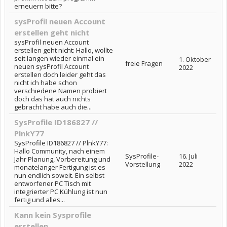
erneuern bitte?
sysProfil neuen Account
erstellen geht nicht
sysProfil neuen Account
erstellen geht nicht: Hallo, wollte
seit langen wieder einmal ein
1. Oktober
freie Fragen
neuen sysProfil Account
2022
erstellen doch leider geht das
nicht ich habe schon
verschiedene Namen probiert
doch das hat auch nichts
gebracht habe auch die...
SysProfile ID186827 //
PlnkY77
SysProfile ID186827 // PlnkY77:
Hallo Community, nach einem
SysProfile-
16. Juli
Jahr Planung, Vorbereitung und
Vorstellung
2022
monatelanger Fertigung ist es
nun endlich soweit. Ein selbst
entworfener PC Tisch mit
integrierter PC Kühlung ist nun
fertig und alles...
Kann kein Sysprofile
erstellen