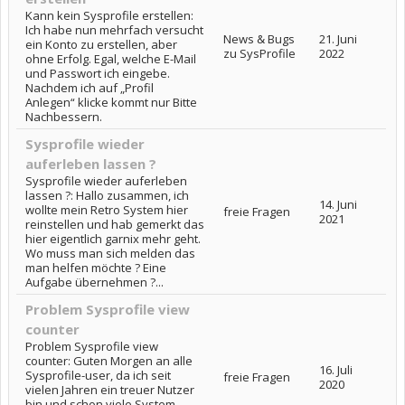
Kann kein Sysprofile erstellen:
Ich habe nun mehrfach versucht
News & Bugs
21. Juni
ein Konto zu erstellen, aber
zu SysProfile
2022
ohne Erfolg. Egal, welche E-Mail
und Passwort ich eingebe.
Nachdem ich auf „Profil
Anlegen“ klicke kommt nur Bitte
Nachbessern.
Sysprofile wieder
auferleben lassen ?
Sysprofile wieder auferleben
lassen ?: Hallo zusammen, ich
14. Juni
wollte mein Retro System hier
freie Fragen
2021
reinstellen und hab gemerkt das
hier eigentlich garnix mehr geht.
Wo muss man sich melden das
man helfen möchte ? Eine
Aufgabe übernehmen ?...
Problem Sysprofile view
counter
Problem Sysprofile view
counter: Guten Morgen an alle
16. Juli
Sysprofile-user, da ich seit
freie Fragen
2020
vielen Jahren ein treuer Nutzer
bin und schon viele System-