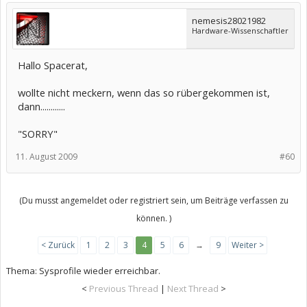
nemesis28021982
Hardware-Wissenschaftler
Hallo Spacerat,
wollte nicht meckern, wenn das so rübergekommen ist,
dann............
"SORRY"
11. August 2009
#60
(Du musst angemeldet oder registriert sein, um Beiträge verfassen zu
können. )
< Zurück
1
2
3
4
5
6
→
9
Weiter >
Thema:
Sysprofile wieder erreichbar.
<
Previous Thread
|
Next Thread
>