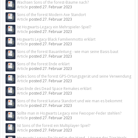
Wachsen Sons of the forest-Bäume nach?
Article
posted
27. Februar 2023
Sons of the forest Modern Axe Standort
Article
posted
27. Februar 2023
Ist Hogwarts-Legacy ein Mehrspieler-Spiel?
Article
posted
27. Februar 2023
Hogwarts Legacy Black Familienmotto erklärt
Article
posted
27. Februar 2023
Sons of the forest Bauanleitung - wie man seine Basis baut
Article
posted
27. Februar 2023
Sons of the forest Ende erklärt
Article
posted
27. Februar 2023
Jedes Sons of the forest GPS-Ortungsgerät und seine Verwendung
Article
posted
27. Februar 2023
Das Ende des Dead Space Remakes erklärt
Article
posted
27. Februar 2023
Sons of the forest katana Standort und wie man es bekommt
Article
posted
27. Februar 2023
Sollte man in Hogwarts Legacy eine Fwooper-Feder stehlen?
Article
posted
27. Februar 2023
Ist Sons of the forest ein Multiplayer-Spiel?
Article
posted
27. Februar 2023
Hogwarts Legacy Ein Vogel in der Hand - Lösung des Türrätsels