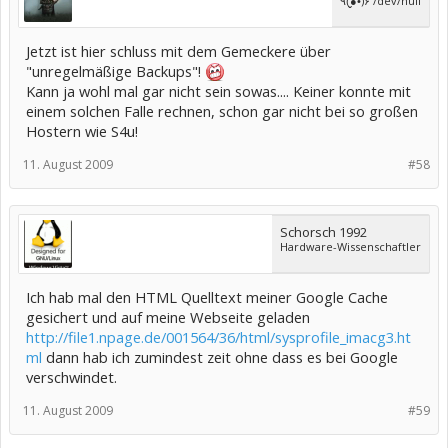
٩(̾●̮̮̃̾•̃̾)۶ /dev/null
Jetzt ist hier schluss mit dem Gemeckere über
"unregelmäßige Backups"!
Kann ja wohl mal gar nicht sein sowas.... Keiner konnte mit
einem solchen Falle rechnen, schon gar nicht bei so großen
Hostern wie S4u!
11. August 2009
#58
Schorsch 1992
Hardware-Wissenschaftler
Ich hab mal den HTML Quelltext meiner Google Cache
gesichert und auf meine Webseite geladen
http://file1.npage.de/001564/36/html/sysprofile_imacg3.ht
ml
dann hab ich zumindest zeit ohne dass es bei Google
verschwindet.
11. August 2009
#59