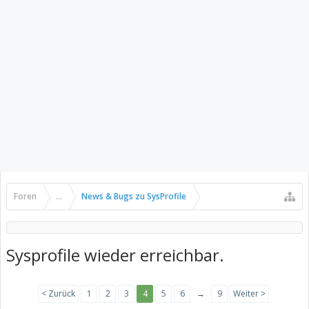
Foren
...
News & Bugs zu SysProfile
Sysprofile wieder erreichbar.
< Zurück
1
2
3
4
5
6
→
9
Weiter >