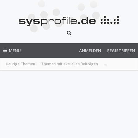
MENU
ANMELDEN
REGISTRIEREN
Heutige Themen
Themen mit aktuellen Beiträgen
...