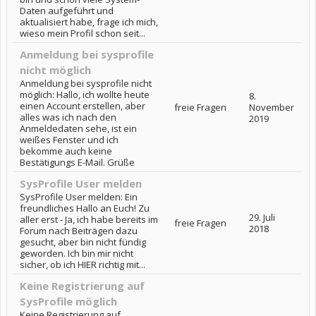
Daten aufgeführt und
aktualisiert habe, frage ich mich,
wieso mein Profil schon seit...
Anmeldung bei sysprofile
nicht möglich
Anmeldung bei sysprofile nicht
möglich: Hallo, ich wollte heute
8.
einen Account erstellen, aber
freie Fragen
November
alles was ich nach den
2019
Anmeldedaten sehe, ist ein
weißes Fenster und ich
bekomme auch keine
Bestätigungs E-Mail. Grüße
SysProfile User melden
SysProfile User melden: Ein
freundliches Hallo an Euch! Zu
29. Juli
aller erst - Ja, ich habe bereits im
freie Fragen
2018
Forum nach Beiträgen dazu
gesucht, aber bin nicht fündig
geworden. Ich bin mir nicht
sicher, ob ich HIER richtig mit...
Keine Registrierung auf
SysProfile möglich
Keine Registrierung auf