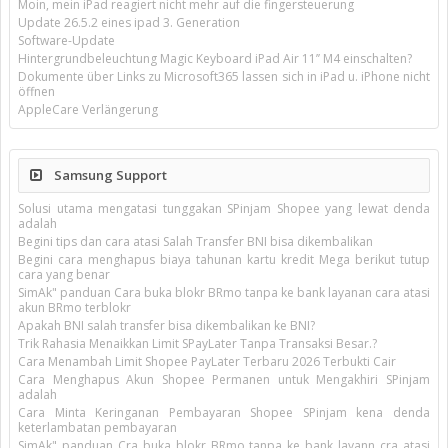
Moin, mein iPad reagiert nicht mehr auf die fingersteuerung
Update 26.5.2 eines ipad 3. Generation
Software-Update
Hintergrundbeleuchtung Magic Keyboard iPad Air 11’’ M4 einschalten?
Dokumente über Links zu Microsoft365 lassen sich in iPad u. iPhone nicht
öffnen
AppleCare Verlängerung
Samsung Support
Solusi utama mengatasi tunggakan SPinjam Shopee yang lewat denda
adalah
Begini tips dan cara atasi Salah Transfer BNI bisa dikembalikan
Begini cara menghapus biaya tahunan kartu kredit Mega berikut tutup
cara yang benar
SimAk" panduan Cara buka blokr BRmo tanpa ke bank layanan cara atasi
akun BRmo terblokr
Apakah BNI salah transfer bisa dikembalikan ke BNI?
Trik Rahasia Menaikkan Limit SPayLater Tanpa Transaksi Besar.?
Cara Menambah Limit Shopee PayLater Terbaru 2026 Terbukti Cair
Cara Menghapus Akun Shopee Permanen untuk Mengakhiri SPinjam
adalah
Cara Minta Keringanan Pembayaran Shopee SPinjam kena denda
keterlambatan pembayaran
SimAk" panduan Cra buka blokr BRmo tanpa ke bank layann cra atasi