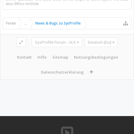
akun BRmo terblokr
Foren
...
News & Bugs zu SysProfile
SysProfile Forum - UI.X
Deutsch [Du]
Kontakt
Hilfe
Sitemap
Nutzungsbedingungen
Datenschutzerklärung