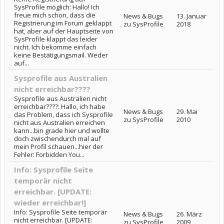
SysProfile möglich: Hallo! Ich
freue mich schon, dass die
News & Bugs
13. Januar
Registrierung im Forum geklappt
zu SysProfile
2018
hat, aber auf der Hauptseite von
SysProfile klappt das leider
nicht. Ich bekomme einfach
keine Bestätigungsmail. Weder
auf...
Sysprofile aus Australien
nicht erreichbar????
Sysprofile aus Australien nicht
erreichbar????: Hallo, ich habe
News & Bugs
29. Mai
das Problem, dass ich Sysprofile
zu SysProfile
2010
nicht aus Australien erreichen
kann...bin grade hier und wollte
doch zwischendurch mal auf
mein Profil schauen...hier der
Fehler: Forbidden You...
Info: Sysprofile Seite
temporär nicht
erreichbar. [UPDATE:
wieder erreichbar!]
Info: Sysprofile Seite temporär
News & Bugs
26. März
nicht erreichbar. [UPDATE:
zu SysProfile
2009