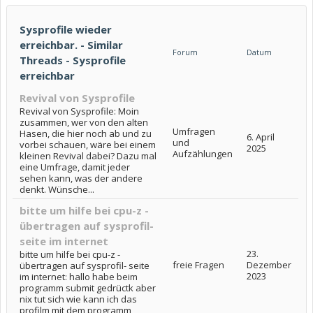
Sysprofile wieder
erreichbar. - Similar
Forum
Datum
Threads - Sysprofile
erreichbar
Revival von Sysprofile
Revival von Sysprofile: Moin
zusammen, wer von den alten
Umfragen
Hasen, die hier noch ab und zu
6. April
und
vorbei schauen, wäre bei einem
2025
Aufzählungen
kleinen Revival dabei? Dazu mal
eine Umfrage, damit jeder
sehen kann, was der andere
denkt. Wünsche...
bitte um hilfe bei cpu-z -
übertragen auf sysprofil-
seite im internet
23.
bitte um hilfe bei cpu-z -
freie Fragen
Dezember
übertragen auf sysprofil- seite
2023
im internet: hallo habe beim
programm submit gedrüctk aber
nix tut sich wie kann ich das
profilm mit dem programm