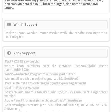
1500286 atau WhatsApp resmi di +628137775558 / +6282282211196,
dan siapkan data diri (KTP, buku tabungan, dan nomor kartu ATM)
untuk…
Win 11 Support
Desktop Icons werden immer wieder weiß, dauerhafte Icon Reparatur
nicht möglich
XboX Support
iPad 7 iOS 18 gewünscht
warum kann Numbers nicht die einfache Rechenaufgabe lösen?
(summe(B3:B92))
Windowbasiertes Programm auf dem Ipad nutzen
Wie installiere ich ein selbst-signiertes SSL-Zertifikat?
iPad Leiste mit Textvorschlägen (QuickType) reagiert nicht
eSIM im iPad verwenden
Postfach auf einem alten iPad mini (os12.5.2) kann nicht eingerichtet
werden
Apple Pencil Pro lässt sich nicht zu „Wo ist?“ hinzufügen
Geschwindigkeitsverlust (von 800 Mbit auf 50Mbit) im WLAN bei VPN
Aktivierung