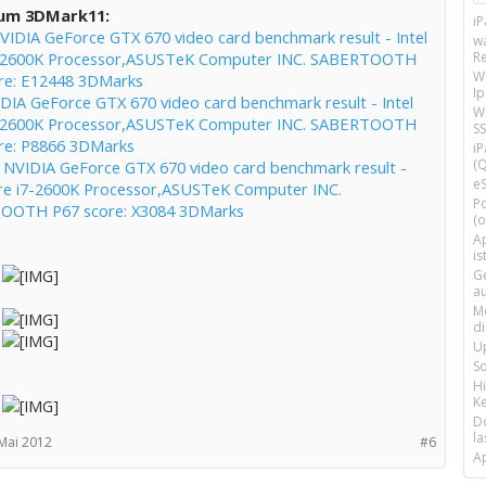
zum 3DMark11:
i
VIDIA GeForce GTX 670 video card benchmark result - Intel
w
7-2600K Processor,ASUSTeK Computer INC. SABERTOOTH
R
W
re: E12448 3DMarks
I
DIA GeForce GTX 670 video card benchmark result - Intel
Wi
7-2600K Processor,ASUSTeK Computer INC. SABERTOOTH
SS
re: P8866 3DMarks
i
(Q
:
NVIDIA GeForce GTX 670 video card benchmark result -
e
ore i7-2600K Processor,ASUSTeK Computer INC.
P
OOTH P67 score: X3084 3DMarks
(o
Ap
is
G
a
M
d
U
S
H
Ke
D
la
 Mai 2012
#6
A