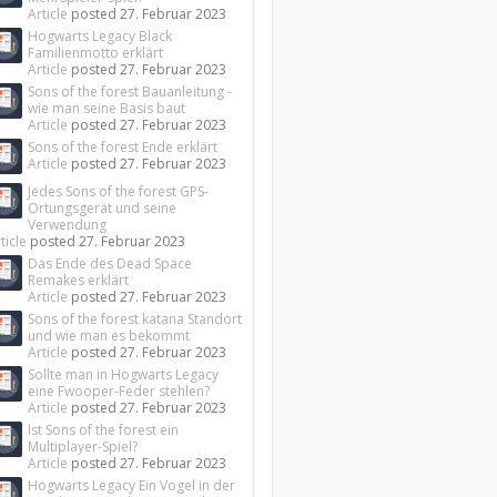
Article
posted
27. Februar 2023
Hogwarts Legacy Black
Familienmotto erklärt
Article
posted
27. Februar 2023
Sons of the forest Bauanleitung -
wie man seine Basis baut
Article
posted
27. Februar 2023
Sons of the forest Ende erklärt
Article
posted
27. Februar 2023
Jedes Sons of the forest GPS-
Ortungsgerät und seine
Verwendung
ticle
posted
27. Februar 2023
Das Ende des Dead Space
Remakes erklärt
Article
posted
27. Februar 2023
Sons of the forest katana Standort
und wie man es bekommt
Article
posted
27. Februar 2023
Sollte man in Hogwarts Legacy
eine Fwooper-Feder stehlen?
Article
posted
27. Februar 2023
Ist Sons of the forest ein
Multiplayer-Spiel?
Article
posted
27. Februar 2023
Hogwarts Legacy Ein Vogel in der