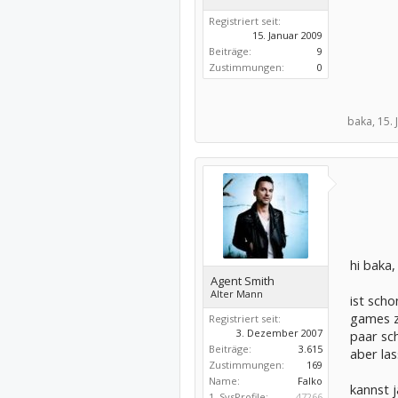
Registriert seit:
15. Januar 2009
Beiträge:
9
Zustimmungen:
0
baka,
15. 
hi baka,
Agent Smith
Alter Mann
ist scho
games zo
Registriert seit:
3. Dezember 2007
paar sc
Beiträge:
3.615
aber las
Zustimmungen:
169
Name:
Falko
kannst 
1. SysProfile:
47266