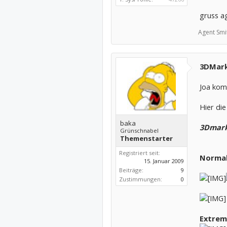
gruss a
Agent Smi
3DMark
Joa kom
Hier die
baka
3Dmark
Grünschnabel
Themenstarter
Registriert seit:
Normal
15. Januar 2009
Beiträge:
9
Zustimmungen:
0
Extrem