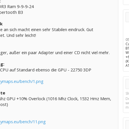
t
DR3 Ram 9-9-9-24
bertooth B3
ck
e an sich macht einen sehr Stabilen eindruck. Gut
et. Und sehr leicht!
0
C
B
er, außer ein paar Adapter und einer CD nicht viel mehr.
W
+
(
g:
A
CPU auf Standard ebenso die GPU - 22750 3DP
crymaps.eu/bench/1.png
te
Sh
Ghz GPU +10% Overlock (1016 Mhz Clock, 1532 Hmz Mem,
D
w
ost)
m
crymaps.eu/bench/11.png