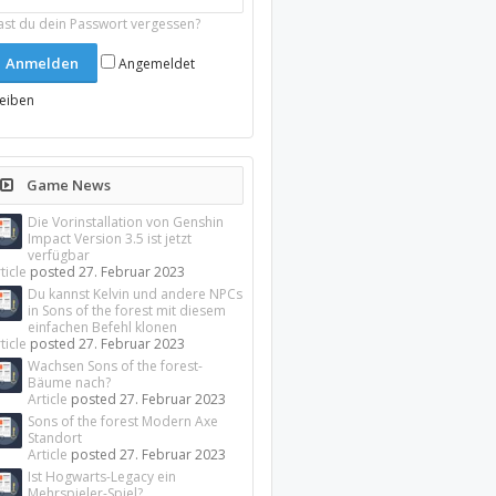
ast du dein Passwort vergessen?
Angemeldet
leiben
Game News
Die Vorinstallation von Genshin
Impact Version 3.5 ist jetzt
verfügbar
ticle
posted
27. Februar 2023
Du kannst Kelvin und andere NPCs
in Sons of the forest mit diesem
einfachen Befehl klonen
ticle
posted
27. Februar 2023
Wachsen Sons of the forest-
Bäume nach?
Article
posted
27. Februar 2023
Sons of the forest Modern Axe
Standort
Article
posted
27. Februar 2023
Ist Hogwarts-Legacy ein
Mehrspieler-Spiel?