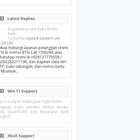
Latest Replies
Bagaimana cara buka Blokir
bale...
123tomla
replied
Gestern um
5:29 Uhr
ukup hubungi layanan pelanggan resmi
TN di nomor BTN Call 1500286 atau
hatsApp resmi di +628137775558 /
6282282211196, dan siapkan data diri
KTP, buku tabungan, dan nomor kartu
TM) untuk…
Win 11 Support
e's ready to make your night better
esktop Icons werden immer wieder
eiß, dauerhafte Icon Reparatur nicht
öglich
XboX Support