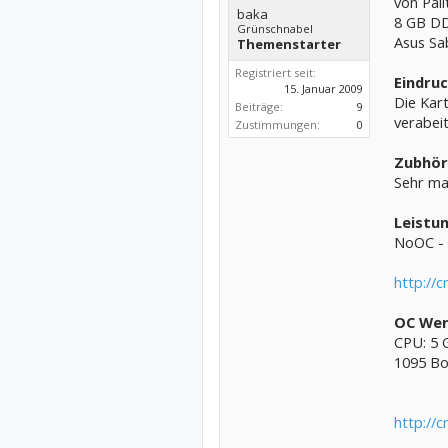
von Pali
baka
8 GB D
Grünschnabel
Asus Sa
Themenstarter
Registriert seit:
Eindru
15. Januar 2009
Die Kart
Beiträge:
9
verabeit
Zustimmungen:
0
Zubhör
Sehr mag
Leistun
NoOC - 
http://
OC Wer
CPU: 5 
1095 Bo
http://