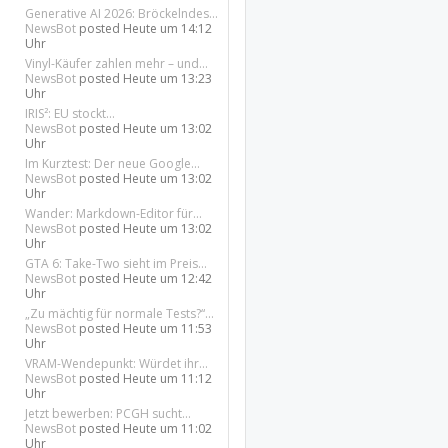
Generative AI 2026: Bröckelndes...
NewsBot
posted
Heute um 14:12
Uhr
Vinyl-Käufer zahlen mehr – und...
NewsBot
posted
Heute um 13:23
Uhr
IRIS²: EU stockt...
NewsBot
posted
Heute um 13:02
Uhr
Im Kurztest: Der neue Google...
NewsBot
posted
Heute um 13:02
Uhr
Wander: Markdown-Editor für...
NewsBot
posted
Heute um 13:02
Uhr
GTA 6: Take-Two sieht im Preis...
NewsBot
posted
Heute um 12:42
Uhr
„Zu mächtig für normale Tests?“...
NewsBot
posted
Heute um 11:53
Uhr
VRAM-Wendepunkt: Würdet ihr...
NewsBot
posted
Heute um 11:12
Uhr
Jetzt bewerben: PCGH sucht...
NewsBot
posted
Heute um 11:02
Uhr