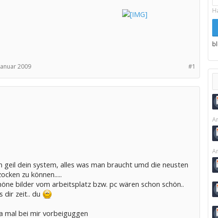
H
b
Januar 2009
#1
Ar
Ar
n geil dein system, alles was man braucht umd die neusten
cken zu können.....
höne bilder vom arbeitsplatz bzw. pc wären schon schön..
s dir zeit.. du
ja mal bei mir vorbeiguggen