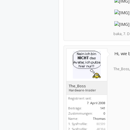
baka,
7. 
Hi, wie
The_Boss,
The_Boss
Hardware-Insider
Registriert seit:
7. April 2008
Beiträge:
141
Zustimmungen:
0
Name:
Thomas
1. SysProfile:
80599
2. SysProfile:
48384