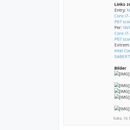
Links 
Entry:
N
Core i
P67 sco
Per:
NVI
Core i
P67 sco
Extrem
Intel C
SABERT
Bilder
baka,
16.