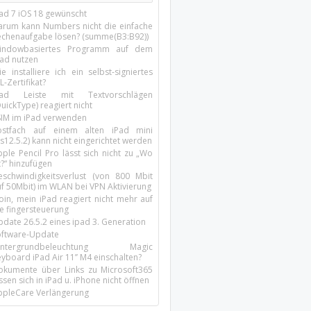
Pad 7 iOS 18 gewünscht
arum kann Numbers nicht die einfache
echenaufgabe lösen? (summe(B3:B92))
indowbasiertes Programm auf dem
pad nutzen
e installiere ich ein selbst-signiertes
L-Zertifikat?
Pad Leiste mit Textvorschlägen
uickType) reagiert nicht
SIM im iPad verwenden
ostfach auf einem alten iPad mini
s12.5.2) kann nicht eingerichtet werden
ple Pencil Pro lässt sich nicht zu „Wo
t?“ hinzufügen
eschwindigkeitsverlust (von 800 Mbit
uf 50Mbit) im WLAN bei VPN Aktivierung
oin, mein iPad reagiert nicht mehr auf
ie fingersteuerung
pdate 26.5.2 eines ipad 3. Generation
oftware-Update
intergrundbeleuchtung Magic
yboard iPad Air 11’’ M4 einschalten?
okumente über Links zu Microsoft365
ssen sich in iPad u. iPhone nicht öffnen
ppleCare Verlängerung