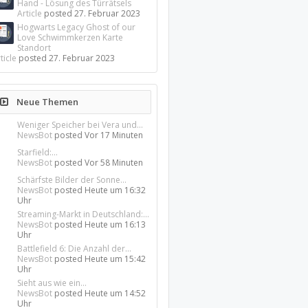
Hand - Lösung des Türrätsels
Article
posted
27. Februar 2023
Hogwarts Legacy Ghost of our
Love Schwimmkerzen Karte
Standort
ticle
posted
27. Februar 2023
Neue Themen
Weniger Speicher bei Vera und...
NewsBot
posted
Vor 17 Minuten
Starfield:...
NewsBot
posted
Vor 58 Minuten
Schärfste Bilder der Sonne...
NewsBot
posted
Heute um 16:32
Uhr
Streaming-Markt in Deutschland:...
NewsBot
posted
Heute um 16:13
Uhr
Battlefield 6: Die Anzahl der...
NewsBot
posted
Heute um 15:42
Uhr
Sieht aus wie ein...
NewsBot
posted
Heute um 14:52
Uhr