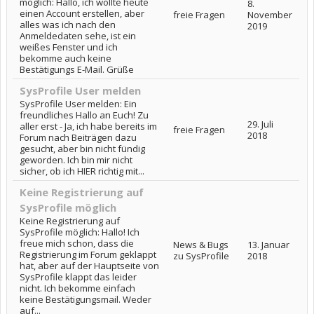
möglich: Hallo, ich wollte heute
8.
einen Account erstellen, aber
freie Fragen
November
alles was ich nach den
2019
Anmeldedaten sehe, ist ein
weißes Fenster und ich
bekomme auch keine
Bestätigungs E-Mail. Grüße
SysProfile User melden
SysProfile User melden: Ein
freundliches Hallo an Euch! Zu
29. Juli
aller erst - Ja, ich habe bereits im
freie Fragen
2018
Forum nach Beiträgen dazu
gesucht, aber bin nicht fündig
geworden. Ich bin mir nicht
sicher, ob ich HIER richtig mit...
Keine Registrierung auf
SysProfile möglich
Keine Registrierung auf
SysProfile möglich: Hallo! Ich
freue mich schon, dass die
News & Bugs
13. Januar
Registrierung im Forum geklappt
zu SysProfile
2018
hat, aber auf der Hauptseite von
SysProfile klappt das leider
nicht. Ich bekomme einfach
keine Bestätigungsmail. Weder
auf...