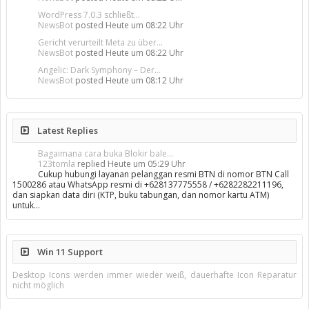
WordPress 7.0.3 schließt...
NewsBot
posted
Heute um 08:22 Uhr
Gericht verurteilt Meta zu über...
NewsBot
posted
Heute um 08:22 Uhr
Angelic: Dark Symphony – Der...
NewsBot
posted
Heute um 08:12 Uhr
Latest Replies
Bagaimana cara buka Blokir bale...
123tomla
replied
Heute um 05:29 Uhr
Cukup hubungi layanan pelanggan resmi BTN di nomor BTN Call
1500286 atau WhatsApp resmi di +628137775558 / +6282282211196,
dan siapkan data diri (KTP, buku tabungan, dan nomor kartu ATM)
untuk…
Win 11 Support
Desktop Icons werden immer wieder weiß, dauerhafte Icon Reparatur
nicht möglich