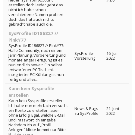
neuen sysProfil Account
2022
erstellen doch leider geht das
nicht ich habe schon
verschiedene Namen probiert
doch das hat auch nichts
gebracht habe auch die...
SysProfile ID186827 //
PlnkY77
SysProfile ID186827 // PlnkY77:
Hallo Community, nach einem
SysProfile-
16. Juli
Jahr Planung, Vorbereitung und
Vorstellung
2022
monatelanger Fertigung ist es
nun endlich soweit. Ein selbst
entworfener PC Tisch mit
integrierter PC Kühlung ist nun
fertig und alles...
Kann kein Sysprofile
erstellen
Kann kein Sysprofile erstellen:
Ich habe nun mehrfach versucht
News & Bugs
21. Juni
ein Konto zu erstellen, aber
zu SysProfile
2022
ohne Erfolg. Egal, welche E-Mail
und Passwort ich eingebe.
Nachdem ich auf „Profil
Anlegen“ klicke kommt nur Bitte
Nachbessern.