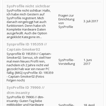
SysProfile nicht sichtbar
SysProfile nicht sichtbar: Hallo,
ich habe mich Gestern auf
Fragen zur
SysProfile registriert. Mich
Einrichtung
3. Juli 2017
danach eingeloggt hat auch
von
funktioniert. Denn habe ich
SysProfile
Komplette Hardware Daten
ausgefeüllt. Auch die Option
angeklickt Kategorie im...
Sysprofile ID 195359 //
Captain-Smoker02
Sysprofile ID 195359 // Captain-
Smoker02: Servus, ich stell hier
SysProfile-
1. Juni
mal mein Neues Profil rein,
Vorstellung
2017
nachdem ich 2 Jahre nicht viel
gezockt hab war ein neuer PC
fällig. [IMG] sysProfile: ID: 195359
- Captain-Smoker02 (Fotos
Folgen noch)
SysProfile ID 79900 //
dtm-insanity
SysProfile ID 79900 // dtm-
insanity: Guten Tag liebe
mitModder und Hardware
SysProfile-
18. April