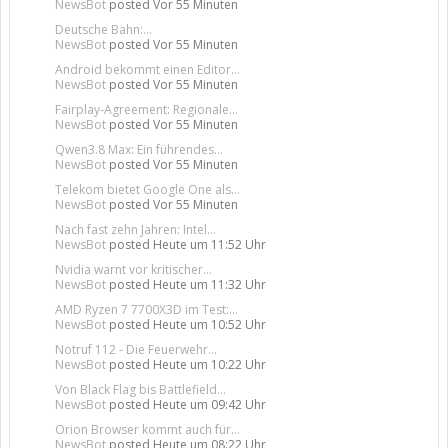
NewsBot
posted
Vor 55 Minuten
Deutsche Bahn:...
NewsBot
posted
Vor 55 Minuten
Android bekommt einen Editor...
NewsBot
posted
Vor 55 Minuten
Fairplay-Agreement: Regionale...
NewsBot
posted
Vor 55 Minuten
Qwen3.8 Max: Ein führendes...
NewsBot
posted
Vor 55 Minuten
Telekom bietet Google One als...
NewsBot
posted
Vor 55 Minuten
Nach fast zehn Jahren: Intel...
NewsBot
posted
Heute um 11:52 Uhr
Nvidia warnt vor kritischer...
NewsBot
posted
Heute um 11:32 Uhr
AMD Ryzen 7 7700X3D im Test:...
NewsBot
posted
Heute um 10:52 Uhr
Notruf 112 - Die Feuerwehr...
NewsBot
posted
Heute um 10:22 Uhr
Von Black Flag bis Battlefield...
NewsBot
posted
Heute um 09:42 Uhr
Orion Browser kommt auch für...
NewsBot
posted
Heute um 08:22 Uhr