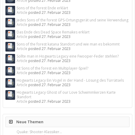
Article
posted
27. Februar 2023
Sons of the forest Ende erklärt
Article
posted
27. Februar 2023
Jedes Sons of the forest GPS-Ortungsgerät und seine Verwendung
Article
posted
27. Februar 2023
Das Ende des Dead Space Remakes erklärt
Article
posted
27. Februar 2023
Sons of the forest katana Standort und wie man es bekommt
Article
posted
27. Februar 2023
Sollte man in Hogwarts Legacy eine Fwooper-Feder stehlen?
Article
posted
27. Februar 2023
Ist Sons of the forest ein Multiplayer-Spiel?
Article
posted
27. Februar 2023
Hogwarts Legacy Ein Vogel in der Hand - Lösung des Türrätsels
Article
posted
27. Februar 2023
Hogwarts Legacy Ghost of our Love Schwimmkerzen Karte
Standort
Article
posted
27. Februar 2023
Neue Themen
Quake: Shooter-Klassiker...