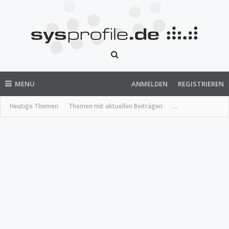
MENU
ANMELDEN
REGISTRIEREN
Heutige Themen
Themen mit aktuellen Beiträgen
...