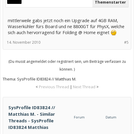
Themenstarter
mittlerweile gabs jetzt noch ein Upgrade auf 4GB RAM,
Wasserkühler fürs Board und ne 8800GT für PhysX, welche
sich auch hervorragend für Folding @ Home eignet
14. November 2010
#5
(Du musst angemeldet oder registriert sein, um Beiträge verfassen zu
können. )
Thema:
SysProfile ID83824 // Matthias M.
<
Previous Thread
|
Next Thread
>
SysProfile ID83824 //
Matthias M. - Similar
Forum
Datum
Threads - SysProfile
ID83824 Matthias