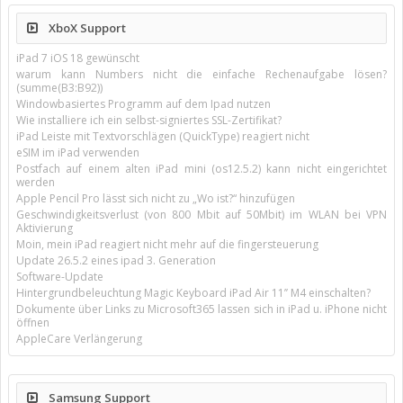
XboX Support
iPad 7 iOS 18 gewünscht
warum kann Numbers nicht die einfache Rechenaufgabe lösen?
(summe(B3:B92))
Windowbasiertes Programm auf dem Ipad nutzen
Wie installiere ich ein selbst-signiertes SSL-Zertifikat?
iPad Leiste mit Textvorschlägen (QuickType) reagiert nicht
eSIM im iPad verwenden
Postfach auf einem alten iPad mini (os12.5.2) kann nicht eingerichtet
werden
Apple Pencil Pro lässt sich nicht zu „Wo ist?“ hinzufügen
Geschwindigkeitsverlust (von 800 Mbit auf 50Mbit) im WLAN bei VPN
Aktivierung
Moin, mein iPad reagiert nicht mehr auf die fingersteuerung
Update 26.5.2 eines ipad 3. Generation
Software-Update
Hintergrundbeleuchtung Magic Keyboard iPad Air 11’’ M4 einschalten?
Dokumente über Links zu Microsoft365 lassen sich in iPad u. iPhone nicht
öffnen
AppleCare Verlängerung
Samsung Support