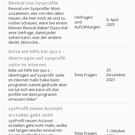
Revival von Sysprofile
Revival von Sysprofile: Moin
zusammen, wer von den alten
Umfragen
Hasen, die hier noch ab und zu
6. April
und
vorbei schauen, wäre bei einem
2025
Aufzählungen
kleinen Revival dabei? Dazu mal
eine Umfrage, damit jeder
sehen kann, was der andere
denkt. Wünsche...
bitte um hilfe bei cpu-z -
übertragen auf sysprofil-
seite im internet
23.
bitte um hilfe bei cpu-z -
freie Fragen
Dezember
übertragen auf sysprofil- seite
2023
im internet: hallo habe beim
programm submit gedrüctk aber
nix tut sich wie kann ich das
profilm mit dem programm
erneuern bitte?
sysProfil neuen Account
erstellen geht nicht
sysProfil neuen Account
erstellen geht nicht: Hallo, wollte
seit langen wieder einmal ein
1. Oktober
freie Fragen