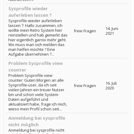
Sysprofile wieder
auferleben lassen ?
Sysprofile wieder auferleben
lassen ?: Hallo zusammen, ich
14. Juni
wollte mein Retro System hier
freie Fragen
2021
reinstellen und hab gemerkt das
hier eigentlich garnix mehr geht.
Wo muss man sich melden das
man helfen möchte ? Eine
Aufgabe übernehmen ?...
Problem Sysprofile view
counter
Problem Sysprofile view
counter: Guten Morgen an alle
16. Juli
Sysprofile-user, da ich seit
freie Fragen
2020
vielen Jahren ein treuer Nutzer
bin und schon viele System-
Daten aufgeführt und
aktualisiert habe, frage ich mich,
wieso mein Profil schon seit...
Anmeldung bei sysprofile
nicht möglich
Anmeldung bei sysprofile nicht