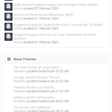
Sollte man in Hogwarts Legacy eine Fwooper-Feder stehlen?
Article
posted
27. Februar 2023
Ist Sons of the forest ein Multiplayer-Spiel?
Article
posted
27. Februar 2023
Hogwarts Legacy Ein Vogel in der Hand - Lösung des Türrätsels
Article
posted
27. Februar 2023
Hogwarts Legacy Ghost of our Love Schwimmkerzen Karte
Standort
Article
posted
27. Februar 2023
Neue Themen
DJI Osmo Pocket 4P ausprobiert:...
NewsBot
posted
Gestern um 23:32 Uhr
Google verteilt offenbar Thread...
NewsBot
posted
Gestern um 21:22 Uhr
Pawtrify: Macher von Watrify...
NewsBot
posted
Gestern um 21:22 Uhr
JellyBox startet CarPlay-Beta...
NewsBot
posted
Gestern um 20:22 Uhr
5G aus der Luft: Nahtloser...
NewsBot
posted
Gestern um 18:32 Uhr