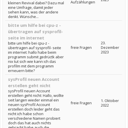
Aufzählungen
kleinen Revival dabei? Dazu mal
eine Umfrage, damit jeder
sehen kann, was der andere
denkt. Wünsche...
bitte um hilfe bei cpu-z -
übertragen auf sysprofil-
seite im internet
23.
bitte um hilfe bei cpu-z -
freie Fragen
Dezember
übertragen auf sysprofil- seite
2023
im internet: hallo habe beim
programm submit gedrüctk aber
nix tut sich wie kann ich das
profilm mit dem programm
erneuern bitte?
sysProfil neuen Account
erstellen geht nicht
sysProfil neuen Account
erstellen geht nicht: Hallo, wollte
seit langen wieder einmal ein
1. Oktober
freie Fragen
neuen sysProfil Account
2022
erstellen doch leider geht das
nicht ich habe schon
verschiedene Namen probiert
doch das hat auch nichts
gebracht habe auch die...