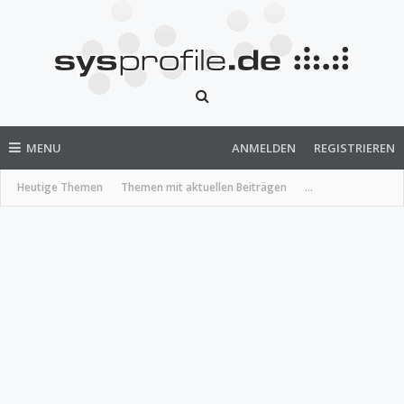
MENU
ANMELDEN
REGISTRIEREN
Heutige Themen
Themen mit aktuellen Beiträgen
...