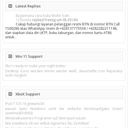
Latest Replies
Bagaimana cara buka Blokir bale...
123tomla
replied
Freitag um 05:29 Uhr
Cukup hubungi layanan pelanggan resmi BTN di nomor BTN Call
1500286 atau WhatsApp resmi di +628137775558 / +6282282211196,
dan siapkan data diri (KTP, buku tabungan, dan nomor kartu ATM)
untuk…
Win 11 Support
She's ready to make your night better
Desktop Icons werden immer wieder weiß, dauerhafte Icon Reparatur
nicht möglich
XboX Support
iPad 7 iOS 18 gewünscht
warum kann Numbers nicht die einfache Rechenaufgabe lösen?
(summe(B3:B92))
Windowbasiertes Programm auf dem Ipad nutzen
Wie installiere ich ein selbst-signiertes SSL-Zertifikat?