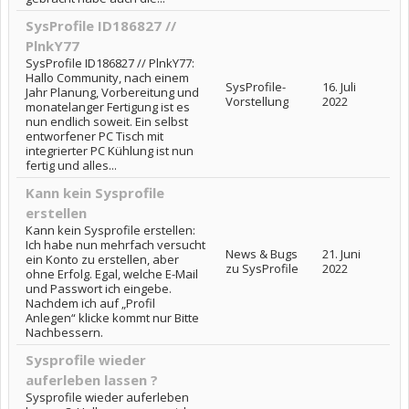
SysProfile ID186827 //
PlnkY77
SysProfile ID186827 // PlnkY77:
Hallo Community, nach einem
SysProfile-
16. Juli
Jahr Planung, Vorbereitung und
Vorstellung
2022
monatelanger Fertigung ist es
nun endlich soweit. Ein selbst
entworfener PC Tisch mit
integrierter PC Kühlung ist nun
fertig und alles...
Kann kein Sysprofile
erstellen
Kann kein Sysprofile erstellen:
Ich habe nun mehrfach versucht
News & Bugs
21. Juni
ein Konto zu erstellen, aber
zu SysProfile
2022
ohne Erfolg. Egal, welche E-Mail
und Passwort ich eingebe.
Nachdem ich auf „Profil
Anlegen“ klicke kommt nur Bitte
Nachbessern.
Sysprofile wieder
auferleben lassen ?
Sysprofile wieder auferleben