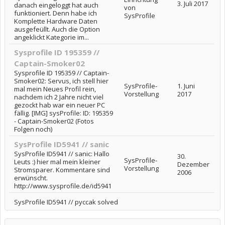
3. Juli 2017
danach eingeloggt hat auch
von
funktioniert. Denn habe ich
SysProfile
Komplette Hardware Daten
ausgefeüllt. Auch die Option
angeklickt Kategorie im...
Sysprofile ID 195359 //
Captain-Smoker02
Sysprofile ID 195359 // Captain-
Smoker02: Servus, ich stell hier
SysProfile-
1. Juni
mal mein Neues Profil rein,
Vorstellung
2017
nachdem ich 2 Jahre nicht viel
gezockt hab war ein neuer PC
fällig. [IMG] sysProfile: ID: 195359
- Captain-Smoker02 (Fotos
Folgen noch)
SysProfile ID5941 // sanic
SysProfile ID5941 // sanic: Hallo
30.
SysProfile-
Leuts :) hier mal mein kleiner
Dezember
Vorstellung
Stromsparer. Kommentare sind
2006
erwünscht.
http://www.sysprofile.de/id5941
SysProfile ID5941 // pyccak solved