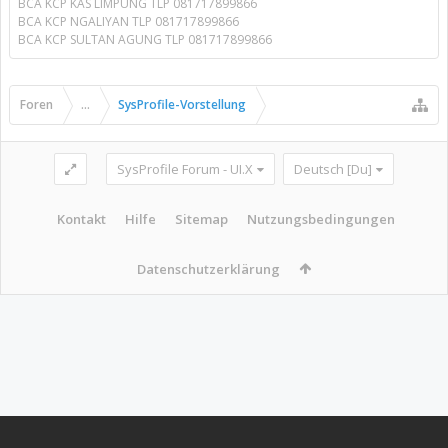
BCA KCP KAS LIMPUNG TLP 081717899866
BCA KCP NGALIYAN TLP 081717899866
BCA KCP SULTAN AGUNG TLP 081717899866
Foren
...
SysProfile-Vorstellung
SysProfile Forum - UI.X
Deutsch [Du]
Kontakt
Hilfe
Sitemap
Nutzungsbedingungen
Datenschutzerklärung