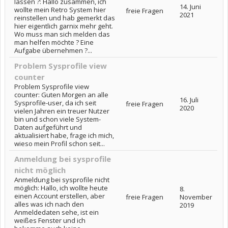
lassen ?: Hallo zusammen, ich
14. Juni
wollte mein Retro System hier
freie Fragen
2021
reinstellen und hab gemerkt das
hier eigentlich garnix mehr geht.
Wo muss man sich melden das
man helfen möchte ? Eine
Aufgabe übernehmen ?...
Problem Sysprofile view
counter
Problem Sysprofile view
counter: Guten Morgen an alle
16. Juli
Sysprofile-user, da ich seit
freie Fragen
2020
vielen Jahren ein treuer Nutzer
bin und schon viele System-
Daten aufgeführt und
aktualisiert habe, frage ich mich,
wieso mein Profil schon seit...
Anmeldung bei sysprofile
nicht möglich
Anmeldung bei sysprofile nicht
möglich: Hallo, ich wollte heute
8.
einen Account erstellen, aber
freie Fragen
November
alles was ich nach den
2019
Anmeldedaten sehe, ist ein
weißes Fenster und ich