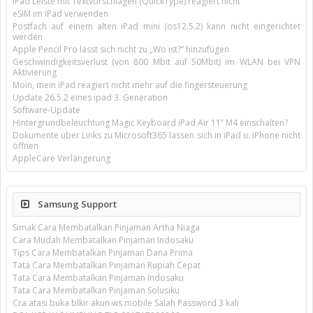
iPad Leiste mit Textvorschlägen (QuickType) reagiert nicht
eSIM im iPad verwenden
Postfach auf einem alten iPad mini (os12.5.2) kann nicht eingerichtet
werden
Apple Pencil Pro lässt sich nicht zu „Wo ist?“ hinzufügen
Geschwindigkeitsverlust (von 800 Mbit auf 50Mbit) im WLAN bei VPN
Aktivierung
Moin, mein iPad reagiert nicht mehr auf die fingersteuerung
Update 26.5.2 eines ipad 3. Generation
Software-Update
Hintergrundbeleuchtung Magic Keyboard iPad Air 11’’ M4 einschalten?
Dokumente über Links zu Microsoft365 lassen sich in iPad u. iPhone nicht
öffnen
AppleCare Verlängerung
Samsung Support
Simak Cara Membatalkan Pinjaman Artha Niaga
Cara Mudah Membatalkan Pinjaman Indosaku
Tips Cara Membatalkan Pinjaman Dana Prima
Tata Cara Membatalkan Pinjaman Rupiah Cepat
Tata Cara Membatalkan Pinjaman Indosaku
Tata Cara Membatalkan Pinjaman Solusiku
Cra atasi buka blkir akun ws mobile Salah Password 3 kali