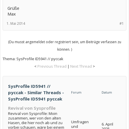
Grüße
Max
1. Mai 2014
#1
(Du musst angemeldet oder registriert sein, um Beiträge verfassen zu
können. )
Thema:
SysProfile ID5941 // pyccak
<
Previous Thread
|
Next Thread
>
SysProfile ID5941 //
pyccak - Similar Threads -
Forum
Datum
SysProfile ID5941 pyccak
Revival von Sysprofile
Revival von Sysprofile: Moin
zusammen, wer von den alten
Umfragen
Hasen, die hier noch ab und zu
6. April
und
vorbei schauen, wäre bei einem
2025