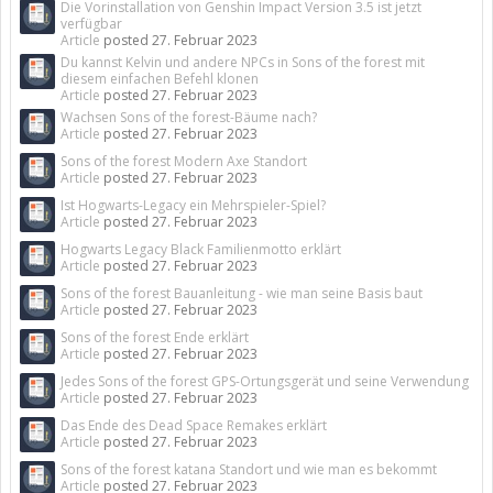
Die Vorinstallation von Genshin Impact Version 3.5 ist jetzt
verfügbar
Article
posted
27. Februar 2023
Du kannst Kelvin und andere NPCs in Sons of the forest mit
diesem einfachen Befehl klonen
Article
posted
27. Februar 2023
Wachsen Sons of the forest-Bäume nach?
Article
posted
27. Februar 2023
Sons of the forest Modern Axe Standort
Article
posted
27. Februar 2023
Ist Hogwarts-Legacy ein Mehrspieler-Spiel?
Article
posted
27. Februar 2023
Hogwarts Legacy Black Familienmotto erklärt
Article
posted
27. Februar 2023
Sons of the forest Bauanleitung - wie man seine Basis baut
Article
posted
27. Februar 2023
Sons of the forest Ende erklärt
Article
posted
27. Februar 2023
Jedes Sons of the forest GPS-Ortungsgerät und seine Verwendung
Article
posted
27. Februar 2023
Das Ende des Dead Space Remakes erklärt
Article
posted
27. Februar 2023
Sons of the forest katana Standort und wie man es bekommt
Article
posted
27. Februar 2023