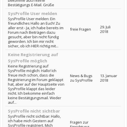
bekomme auch keine
Bestätigungs E-Mail. Grüße
SysProfile User melden
SysProfile User melden: Ein
freundliches Hallo an Euch! Zu
29. Juli
aller erst - Ja, ich habe bereits im
freie Fragen
2018
Forum nach Beiträgen dazu
gesucht, aber bin nicht fündig
geworden. Ich bin mir nicht
sicher, ob ich HIER richtig mit...
Keine Registrierung auf
SysProfile möglich
Keine Registrierung auf
SysProfile möglich: Hallo! Ich
freue mich schon, dass die
News & Bugs
13. Januar
Registrierung im Forum geklappt
zu SysProfile
2018
hat, aber auf der Hauptseite von
SysProfile klappt das leider
nicht. Ich bekomme einfach
keine Bestätigungsmail. Weder
auf...
SysProfile nicht sichtbar
SysProfile nicht sichtbar: Hallo,
ich habe mich Gestern auf
Fragen zur
SysProfile registriert. Mich
Einrichtung