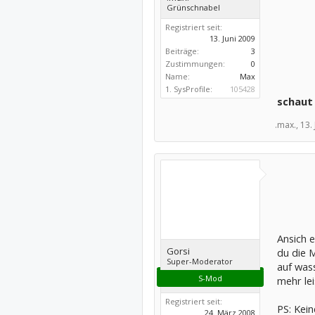
Grünschnabel
Registriert seit:
13. Juni 2009
Beiträge:
3
Zustimmungen:
0
Name:
Max
1. SysProfile:
105428
schaut
.max.,
13.
Ansich 
Gorsi
du die 
Super-Moderator
auf was
S-Mod
mehr lei
Registriert seit:
PS: Kei
24. März 2008