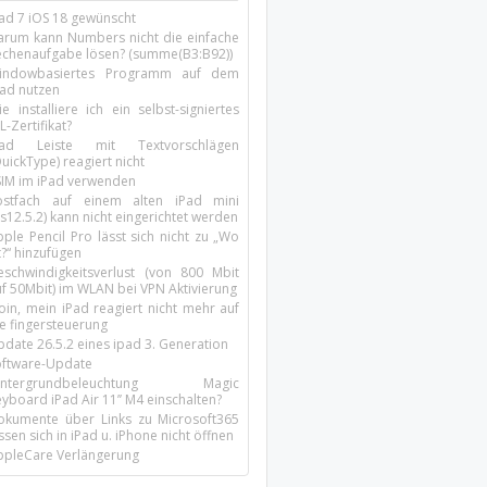
Pad 7 iOS 18 gewünscht
arum kann Numbers nicht die einfache
echenaufgabe lösen? (summe(B3:B92))
indowbasiertes Programm auf dem
pad nutzen
e installiere ich ein selbst-signiertes
L-Zertifikat?
Pad Leiste mit Textvorschlägen
uickType) reagiert nicht
SIM im iPad verwenden
ostfach auf einem alten iPad mini
s12.5.2) kann nicht eingerichtet werden
ple Pencil Pro lässt sich nicht zu „Wo
t?“ hinzufügen
eschwindigkeitsverlust (von 800 Mbit
uf 50Mbit) im WLAN bei VPN Aktivierung
oin, mein iPad reagiert nicht mehr auf
ie fingersteuerung
pdate 26.5.2 eines ipad 3. Generation
oftware-Update
intergrundbeleuchtung Magic
yboard iPad Air 11’’ M4 einschalten?
okumente über Links zu Microsoft365
ssen sich in iPad u. iPhone nicht öffnen
ppleCare Verlängerung