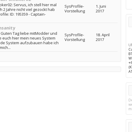
ker02: Servus, ich stell hier mal
SysProfile-
1. Juni
 2 Jahre nicht viel gezockt hab
Vorstellung
2017
ofile: ID: 195359 - Captain-
nsanity
y: Guten Tag liebe mitModder und
SysProfile-
18. April
e euch hier mein neues System
Vorstellung
2017
ende System aufzubauen habe ich
U
ich...
C
B
d
W
+
(
A
D
w
m