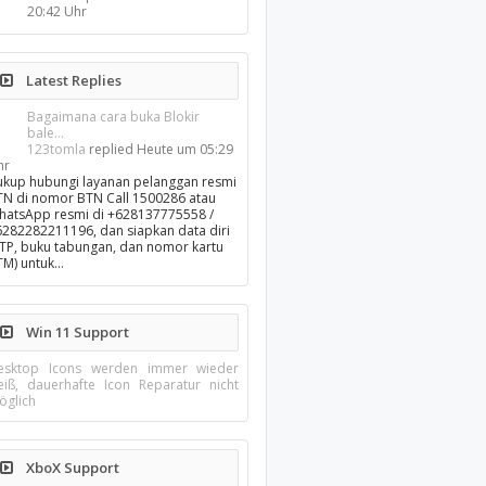
20:42 Uhr
Latest Replies
Bagaimana cara buka Blokir
bale...
123tomla
replied
Heute um 05:29
hr
ukup hubungi layanan pelanggan resmi
TN di nomor BTN Call 1500286 atau
hatsApp resmi di +628137775558 /
6282282211196, dan siapkan data diri
KTP, buku tabungan, dan nomor kartu
TM) untuk…
Win 11 Support
esktop Icons werden immer wieder
eiß, dauerhafte Icon Reparatur nicht
öglich
XboX Support