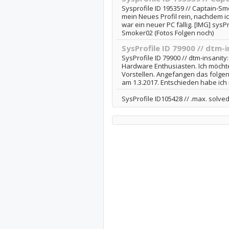
Sysprofile ID 195359 // Captain-Smo
mein Neues Profil rein, nachdem ich
war ein neuer PC fällig. [IMG] sysPr
Smoker02 (Fotos Folgen noch)
SysProfile ID 79900 // dtm-i
SysProfile ID 79900 // dtm-insanit
Hardware Enthusiasten. Ich möcht
Vorstellen. Angefangen das folg
am 1.3.2017. Entschieden habe ich m
SysProfile ID105428 // .max. solve