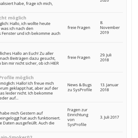
2020
isiert habe, frage ich mich,
cht möglich
8.
ich: Hallo, ich wollte heute
freie Fragen
November
s was ich nach den
2019
s Fenster und ich bekomme auch
iches Hallo an Euch! Zu aller
29. Juli
freie Fragen
m nach Beiträgen dazu gesucht,
2018
bin mir nicht sicher, ob ich HIER
Profile möglich
möglich: Hallo! Ich freue mich
News & Bugs
13. Januar
orum geklappt hat, aber auf der
zu SysProfile
2018
as leider nicht. Ich bekomme
der auf...
Fragen zur
ch habe mich Gestern auf
Einrichtung
3. Juli 2017
 eingeloggt hat auch funktioniert.
von
 Daten ausgefeüllt. Auch die
SysProfile
ptain-Smoker02