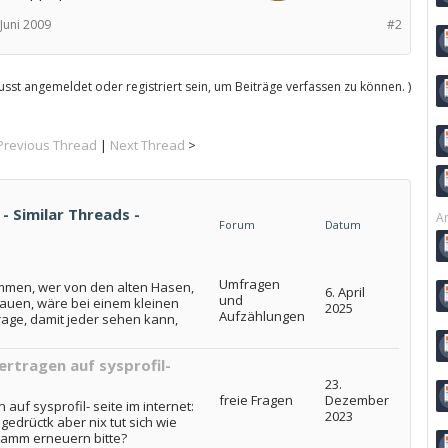
 Juni 2009
#2
sst angemeldet oder registriert sein, um Beiträge verfassen zu können. )
Previous Thread
|
Next Thread
>
 - Similar Threads -
Ar
Forum
Datum
Umfragen
ammen, wer von den alten Hasen,
6. April
und
hauen, wäre bei einem kleinen
2025
Aufzählungen
age, damit jeder sehen kann,
bertragen auf sysprofil-
23.
freie Fragen
Dezember
n auf sysprofil- seite im internet:
2023
edrüctk aber nix tut sich wie
ramm erneuern bitte?