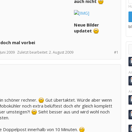
auch nicht
H
Neue Bilder
b
updatet
 doch mal vorbei
 Juni 2009
Zuletzt bearbeitet:
2. August 2009
#1
Ar
Ar
ein schöner rechner.
Gut übertaktet. Würde aber wenn
Mobokühler noch extra belüftest doch ehr gleich komplett
ser umsteigen?!
Sieht besser aus und wird wohl noch
sten.
ne Doppelpost innerhalb von 10 Minuten.