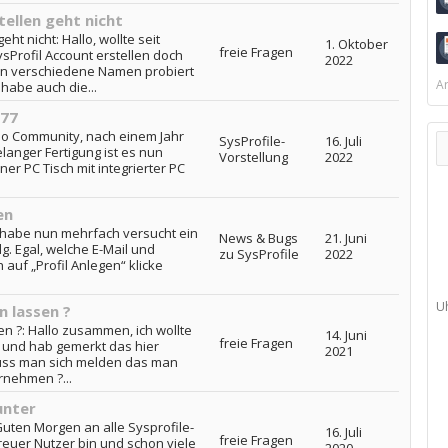
tellen geht nicht
ht nicht: Hallo, wollte seit
1. Oktober
freie Fragen
sProfil Account erstellen doch
2022
hon verschiedene Namen probiert
Ar
habe auch die...
Y77
llo Community, nach einem Jahr
SysProfile-
16. Juli
anger Fertigung ist es nun
Vorstellung
2022
ner PC Tisch mit integrierter PC
en
h habe nun mehrfach versucht ein
News & Bugs
21. Juni
g. Egal, welche E-Mail und
zu SysProfile
2022
auf „Profil Anlegen“ klicke
U
n lassen ?
n ?: Hallo zusammen, ich wollte
14. Juni
freie Fragen
n und hab gemerkt das hier
2021
muss man sich melden das man
rnehmen ?...
unter
Guten Morgen an alle Sysprofile-
16. Juli
freie Fragen
 treuer Nutzer bin und schon viele