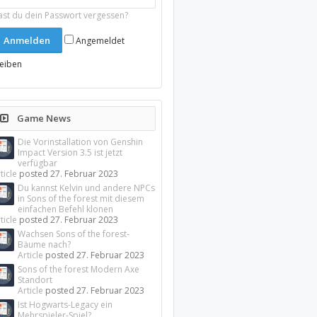
ast du dein Passwort vergessen?
Angemeldet
leiben
Game News
Die Vorinstallation von Genshin
Impact Version 3.5 ist jetzt
verfügbar
ticle
posted
27. Februar 2023
Du kannst Kelvin und andere NPCs
in Sons of the forest mit diesem
einfachen Befehl klonen
ticle
posted
27. Februar 2023
Wachsen Sons of the forest-
Bäume nach?
Article
posted
27. Februar 2023
Sons of the forest Modern Axe
Standort
Article
posted
27. Februar 2023
Ist Hogwarts-Legacy ein
Mehrspieler-Spiel?