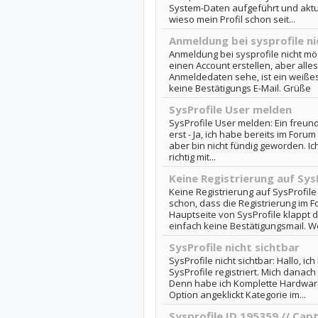
System-Daten aufgeführt und aktual
wieso mein Profil schon seit...
Anmeldung bei sysprofile ni
Anmeldung bei sysprofile nicht mögl
einen Account erstellen, aber alle
Anmeldedaten sehe, ist ein weiße
keine Bestätigungs E-Mail. Grüße
SysProfile User melden
SysProfile User melden: Ein freundl
erst - Ja, ich habe bereits im Foru
aber bin nicht fündig geworden. Ich 
richtig mit...
Keine Registrierung auf Sys
Keine Registrierung auf SysProfile 
schon, dass die Registrierung im F
Hauptseite von SysProfile klappt d
einfach keine Bestätigungsmail. We
SysProfile nicht sichtbar
SysProfile nicht sichtbar: Hallo, i
SysProfile registriert. Mich danach
Denn habe ich Komplette Hardware
Option angeklickt Kategorie im...
Sysprofile ID 195359 // Ca