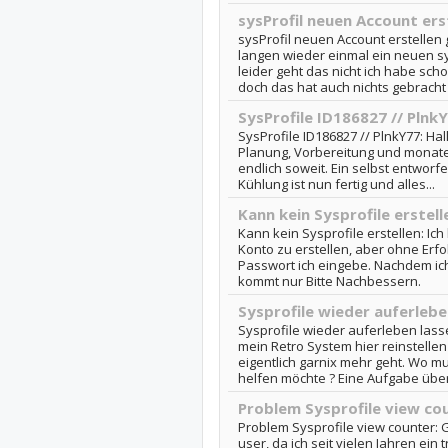
sysProfil neuen Account ers
sysProfil neuen Account erstellen ge
langen wieder einmal ein neuen sy
leider geht das nicht ich habe sc
doch das hat auch nichts gebracht 
SysProfile ID186827 // Plnk
SysProfile ID186827 // PlnkY77: Ha
Planung, Vorbereitung und monatel
endlich soweit. Ein selbst entworfe
Kühlung ist nun fertig und alles...
Kann kein Sysprofile erstell
Kann kein Sysprofile erstellen: Ic
Konto zu erstellen, aber ohne Erfol
Passwort ich eingebe. Nachdem ich 
kommt nur Bitte Nachbessern.
Sysprofile wieder auferlebe
Sysprofile wieder auferleben lasse
mein Retro System hier reinstelle
eigentlich garnix mehr geht. Wo 
helfen möchte ? Eine Aufgabe übe
Problem Sysprofile view co
Problem Sysprofile view counter: 
user, da ich seit vielen Jahren ein