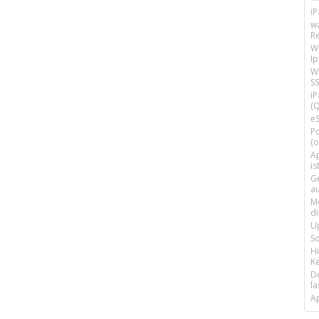
i
w
R
W
I
Wi
SS
i
(Q
e
P
(o
Ap
is
G
a
M
d
U
S
H
Ke
D
la
A