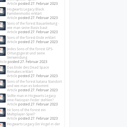
Article
posted
27. Februar 2023
Hogwarts Legacy Black
Familienmotto erklärt
Article
posted
27. Februar 2023
Sons of the forest Bauanleitung -
wie man seine Basis baut
Article
posted
27. Februar 2023
Sons of the forest Ende erklärt
Article
posted
27. Februar 2023
Jedes Sons of the forest GPS-
Ortungsgerät und seine
Verwendung
ticle
posted
27. Februar 2023
Das Ende des Dead Space
Remakes erklärt
Article
posted
27. Februar 2023
Sons of the forest katana Standort
und wie man es bekommt
Article
posted
27. Februar 2023
Sollte man in Hogwarts Legacy
eine Fwooper-Feder stehlen?
Article
posted
27. Februar 2023
Ist Sons of the forest ein
Multiplayer-Spiel?
Article
posted
27. Februar 2023
Hogwarts Legacy Ein Vogel in der