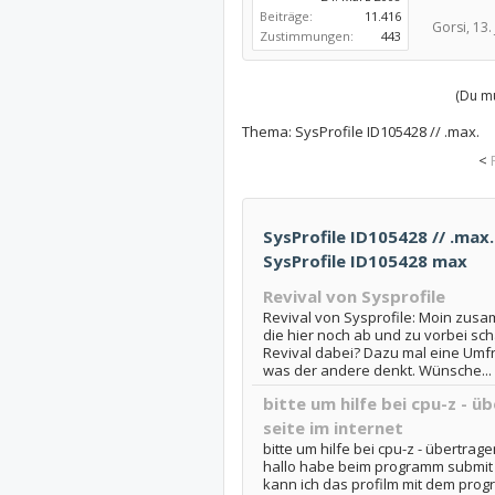
Beiträge:
11.416
Gorsi,
13.
Zustimmungen:
443
(Du mu
Thema:
SysProfile ID105428 // .max.
<
SysProfile ID105428 // .max.
SysProfile ID105428 max
Revival von Sysprofile
Revival von Sysprofile: Moin zus
die hier noch ab und zu vorbei sc
Revival dabei? Dazu mal eine Umfr
was der andere denkt. Wünsche...
bitte um hilfe bei cpu-z - ü
seite im internet
bitte um hilfe bei cpu-z - übertrage
hallo habe beim programm submit g
kann ich das profilm mit dem prog