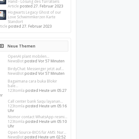
Hand - Lösung des Türrätsels
Article
posted
27. Februar 2023
Hogwarts Legacy Ghost of our
Love Schwimmkerzen Karte
Standort
ticle
posted
27. Februar 2023
Neue Themen
OpenAI plant mobilen...
NewsBot
posted
Vor 57 Minuten
BirdyChat: Messenger jetzt auf...
NewsBot
posted
Vor 57 Minuten
Bagaimana cara buka Blokir
bale...
123tomla
posted
Heute um 05:27
hr
Call center bank Saqu layanan...
123tomla
posted
Heute um 05:16
Uhr
Nomor contact WhatsApp resmi...
123tomla
posted
Heute um 05:10
Uhr
Open-Source-BIOS für AM5: Nur...
NewsBot
posted
Heute um 02:52