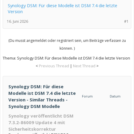
Synology DSM: Für diese Modelle ist DSM 7.4 die letzte
Version
16. Juni 2026
#1
(Du musst angemeldet oder registriert sein, um Beiträge verfassen zu
können. )
Thema:
Synology DSM: Für diese Modelle ist DSM 7.4 die letzte Version
<
Previous Thread
|
Next Thread
>
Synology DSM: Für diese
Modelle ist DSM 7.4 die letzte
Forum
Datum
Version - Similar Threads -
Synology DSM Modelle
Synology veröffentlicht DSM
7.3.2-86009 Update 4 mit
Sicherheitskorrektur