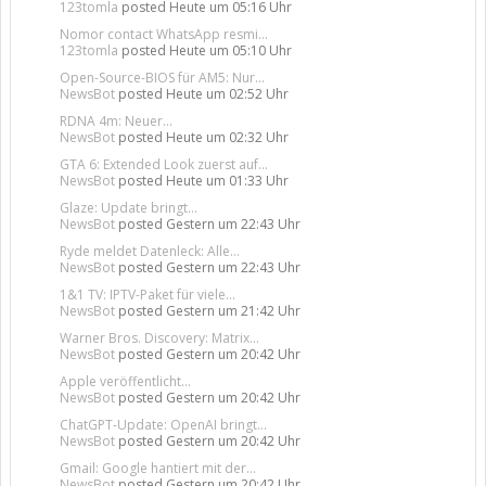
123tomla
posted
Heute um 05:16 Uhr
Nomor contact WhatsApp resmi...
123tomla
posted
Heute um 05:10 Uhr
Open-Source-BIOS für AM5: Nur...
NewsBot
posted
Heute um 02:52 Uhr
RDNA 4m: Neuer...
NewsBot
posted
Heute um 02:32 Uhr
GTA 6: Extended Look zuerst auf...
NewsBot
posted
Heute um 01:33 Uhr
Glaze: Update bringt...
NewsBot
posted
Gestern um 22:43 Uhr
Ryde meldet Datenleck: Alle...
NewsBot
posted
Gestern um 22:43 Uhr
1&1 TV: IPTV-Paket für viele...
NewsBot
posted
Gestern um 21:42 Uhr
Warner Bros. Discovery: Matrix...
NewsBot
posted
Gestern um 20:42 Uhr
Apple veröffentlicht...
NewsBot
posted
Gestern um 20:42 Uhr
ChatGPT-Update: OpenAI bringt...
NewsBot
posted
Gestern um 20:42 Uhr
Gmail: Google hantiert mit der...
NewsBot
posted
Gestern um 20:42 Uhr