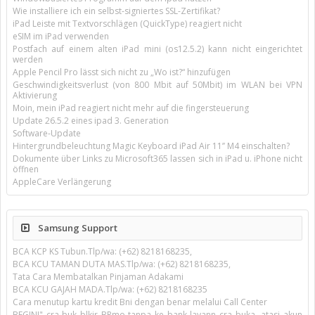
Wie installiere ich ein selbst-signiertes SSL-Zertifikat?
iPad Leiste mit Textvorschlägen (QuickType) reagiert nicht
eSIM im iPad verwenden
Postfach auf einem alten iPad mini (os12.5.2) kann nicht eingerichtet
werden
Apple Pencil Pro lässt sich nicht zu „Wo ist?“ hinzufügen
Geschwindigkeitsverlust (von 800 Mbit auf 50Mbit) im WLAN bei VPN
Aktivierung
Moin, mein iPad reagiert nicht mehr auf die fingersteuerung
Update 26.5.2 eines ipad 3. Generation
Software-Update
Hintergrundbeleuchtung Magic Keyboard iPad Air 11’’ M4 einschalten?
Dokumente über Links zu Microsoft365 lassen sich in iPad u. iPhone nicht
öffnen
AppleCare Verlängerung
Samsung Support
BCA KCP KS Tubun.Tlp/wa: (+62) 8218168235,
BCA KCU TAMAN DUTA MAS.Tlp/wa: (+62) 8218168235,
Tata Cara Membatalkan Pinjaman Adakami
BCA KCU GAJAH MADA.Tlp/wa: (+62) 8218168235
Cara menutup kartu kredit Bni dengan benar melalui Call Center
BEGINI" cra buk blkir BRmo tanpa ke bank layann cra buka- atasi akun