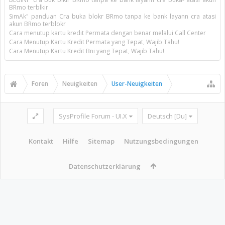
BRmo terblkir
SimAk" panduan Cra buka blokr BRmo tanpa ke bank layann cra atasi
akun BRmo terblokr
Cara menutup kartu kredit Permata dengan benar melalui Call Center
Cara Menutup Kartu Kredit Permata yang Tepat, Wajib Tahu!
Cara Menutup Kartu Kredit Bni yang Tepat, Wajib Tahu!
Foren
Neuigkeiten
User-Neuigkeiten
SysProfile Forum - UI.X
Deutsch [Du]
Kontakt
Hilfe
Sitemap
Nutzungsbedingungen
Datenschutzerklärung