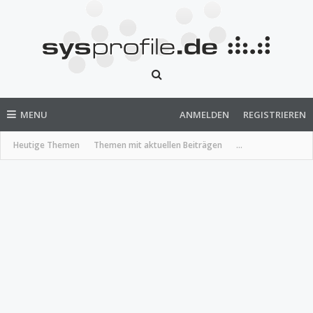
MENU
ANMELDEN
REGISTRIEREN
Heutige Themen
Themen mit aktuellen Beiträgen
...