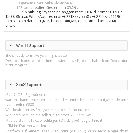
Bagaimana cara buka Blokir bale...
123tomla
replied
Gestern um 05:29 Uhr
Cukup hubungi layanan pelanggan resmi BTN di nomor BTN Call
1500286 atau WhatsApp resmi di +628137775558 / +6282282211196,
dan siapkan data diri (KTP, buku tabungan, dan nomor kartu ATM)
untuk…
Win 11 Support
She's ready to make your night better
Desktop Icons werden immer wieder weiß, dauerhafte Icon Reparatur
nicht möglich
XboX Support
iPad 7 iOS 18 gewünscht
warum kann Numbers nicht die einfache Rechenaufgabe lösen?
(summe(B3:B92))
Windowbasiertes Programm auf dem Ipad nutzen
Wie installiere ich ein selbst-signiertes SSL-Zertifikat?
iPad Leiste mit Textvorschlägen (QuickType) reagiert nicht
eSIM im iPad verwenden
Postfach auf einem alten iPad mini (os12.5.2) kann nicht eingerichtet