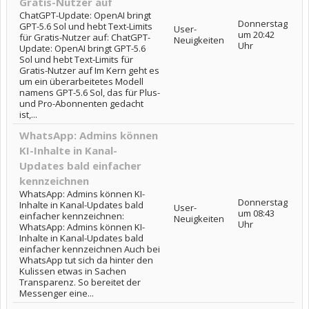
Gratis-Nutzer auf
ChatGPT-Update: OpenAI bringt
Donnerstag
GPT-5.6 Sol und hebt Text-Limits
User-
um 20:42
für Gratis-Nutzer auf: ChatGPT-
Neuigkeiten
Uhr
Update: OpenAI bringt GPT-5.6
Sol und hebt Text-Limits für
Gratis-Nutzer auf Im Kern geht es
um ein überarbeitetes Modell
namens GPT-5.6 Sol, das für Plus-
und Pro-Abonnenten gedacht
ist,...
WhatsApp: Admins können
KI-Inhalte in Kanal-
Updates bald einfacher
kennzeichnen
WhatsApp: Admins können KI-
Donnerstag
Inhalte in Kanal-Updates bald
User-
um 08:43
einfacher kennzeichnen:
Neuigkeiten
Uhr
WhatsApp: Admins können KI-
Inhalte in Kanal-Updates bald
einfacher kennzeichnen Auch bei
WhatsApp tut sich da hinter den
Kulissen etwas in Sachen
Transparenz. So bereitet der
Messenger eine...