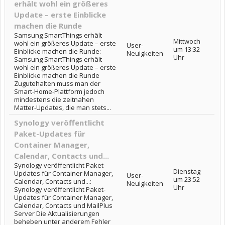
erhält wohl ein größeres
Update – erste Einblicke
machen die Runde
Samsung SmartThings erhält
Mittwoch
wohl ein größeres Update – erste
User-
um 13:32
Einblicke machen die Runde:
Neuigkeiten
Uhr
Samsung SmartThings erhält
wohl ein größeres Update – erste
Einblicke machen die Runde
Zugutehalten muss man der
Smart-Home-Plattform jedoch
mindestens die zeitnahen
Matter-Updates, die man stets...
Synology veröffentlicht
Paket-Updates für
Container Manager,
Calendar, Contacts und...
Synology veröffentlicht Paket-
Dienstag
Updates für Container Manager,
User-
um 23:52
Calendar, Contacts und...:
Neuigkeiten
Uhr
Synology veröffentlicht Paket-
Updates für Container Manager,
Calendar, Contacts und MailPlus
Server Die Aktualisierungen
beheben unter anderem Fehler