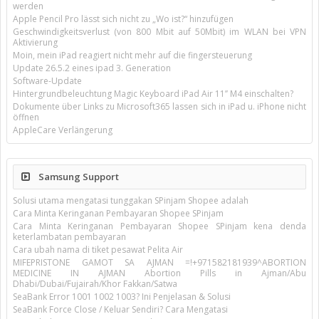
werden
Apple Pencil Pro lässt sich nicht zu „Wo ist?“ hinzufügen
Geschwindigkeitsverlust (von 800 Mbit auf 50Mbit) im WLAN bei VPN
Aktivierung
Moin, mein iPad reagiert nicht mehr auf die fingersteuerung
Update 26.5.2 eines ipad 3. Generation
Software-Update
Hintergrundbeleuchtung Magic Keyboard iPad Air 11’’ M4 einschalten?
Dokumente über Links zu Microsoft365 lassen sich in iPad u. iPhone nicht
öffnen
AppleCare Verlängerung
Samsung Support
Solusi utama mengatasi tunggakan SPinjam Shopee adalah
Cara Minta Keringanan Pembayaran Shopee SPinjam
Cara Minta Keringanan Pembayaran Shopee SPinjam kena denda
keterlambatan pembayaran
Cara ubah nama di tiket pesawat Pelita Air
MIFEPRISTONE GAMOT SA AJMAN =!+971582181939^ABORTION
MEDICINE IN AJMAN Abortion Pills in Ajman/Abu
Dhabi/Dubai/Fujairah/Khor Fakkan/Satwa
SeaBank Error 1001 1002 1003? Ini Penjelasan & Solusi
SeaBank Force Close / Keluar Sendiri? Cara Mengatasi