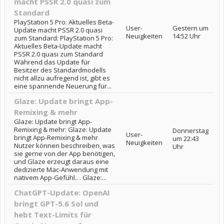
macht PSSR 2.0 quasi zum
Standard
PlayStation 5 Pro: Aktuelles Beta-
User-
Gestern um
Update macht PSSR 2.0 quasi
Neuigkeiten
14:52 Uhr
zum Standard: PlayStation 5 Pro:
Aktuelles Beta-Update macht
PSSR 2.0 quasi zum Standard
Während das Update für
Besitzer des Standardmodells
nicht allzu aufregend ist, gibt es
eine spannende Neuerung für...
Glaze: Update bringt App-
Remixing & mehr
Glaze: Update bringt App-
Remixing & mehr: Glaze: Update
Donnerstag
User-
bringt App-Remixing & mehr
um 22:43
Neuigkeiten
Nutzer können beschreiben, was
Uhr
sie gerne von der App benötigen,
und Glaze erzeugt daraus eine
dedizierte Mac-Anwendung mit
nativem App-Gefühl.. . Glaze:...
ChatGPT-Update: OpenAI
bringt GPT-5.6 Sol und
hebt Text-Limits für