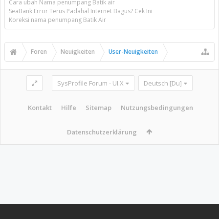
Cara ubah Nama penumpang Batik air
SeaBank Error Terus Padahal Internet Bagus? Cek Ini
Koreksi nama penumpang Batik Air
Foren
Neuigkeiten
User-Neuigkeiten
SysProfile Forum - UI.X
Deutsch [Du]
Kontakt
Hilfe
Sitemap
Nutzungsbedingungen
Datenschutzerklärung