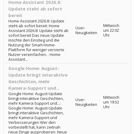
Home Assistant 2026.8:
Update steht ab sofort
bereit
Home Assistant 2026.8: Update
Mittwoch
steht ab sofort bereit: Home
User-
um 22:02
Assistant 2026.8: Update steht ab
Neuigkeiten
Uhr
sofort bereit Das neue Update
möchte den Einstieg und die
Nutzung der Smart-Home-
Plattform für weniger versierte
Nutzer vereinfachen. . Home
Assistant...
Google Home: August-
Update bringt interaktive
Geschichten, mehr
Kamera-Support und...
Google Home: August-Update
Mittwoch
bringt interaktive Geschichten,
User-
um 19:52
mehr Kamera-Support und...:
Neuigkeiten
Uhr
Google Home: August-Update
bringt interaktive Geschichten,
mehr Kamera-Support und
Verbesserungen Wer den
vorbestellt hat, kann zeitnah
neue Dinge ausprobieren. Neue