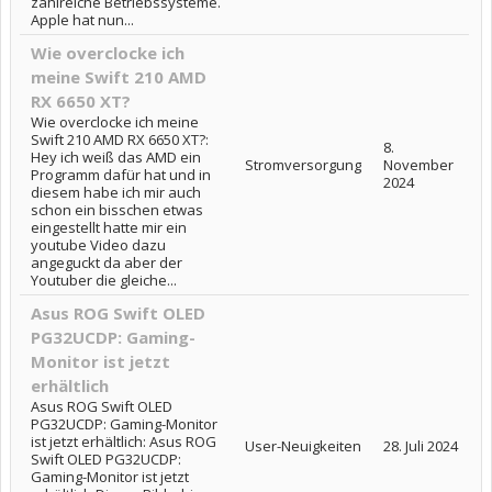
zahlreiche Betriebssysteme.
Apple hat nun...
Wie overclocke ich
meine Swift 210 AMD
RX 6650 XT?
Wie overclocke ich meine
Swift 210 AMD RX 6650 XT?:
8.
Hey ich weiß das AMD ein
Stromversorgung
November
Programm dafür hat und in
2024
diesem habe ich mir auch
schon ein bisschen etwas
eingestellt hatte mir ein
youtube Video dazu
angeguckt da aber der
Youtuber die gleiche...
Asus ROG Swift OLED
PG32UCDP: Gaming-
Monitor ist jetzt
erhältlich
Asus ROG Swift OLED
PG32UCDP: Gaming-Monitor
ist jetzt erhältlich: Asus ROG
User-Neuigkeiten
28. Juli 2024
Swift OLED PG32UCDP:
Gaming-Monitor ist jetzt