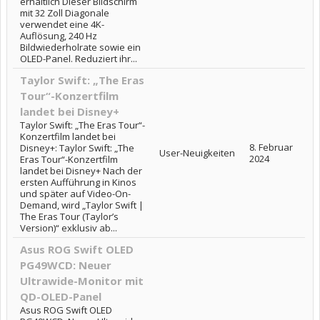
erhältlich Dieser Bildschirm
mit 32 Zoll Diagonale
verwendet eine 4K-
Auflösung, 240 Hz
Bildwiederholrate sowie ein
OLED-Panel. Reduziert ihr...
Taylor Swift: „The Eras
Tour“-Konzertfilm
landet bei Disney+
Taylor Swift: „The Eras Tour“-
Konzertfilm landet bei
8. Februar
Disney+: Taylor Swift: „The
User-Neuigkeiten
2024
Eras Tour“-Konzertfilm
landet bei Disney+ Nach der
ersten Aufführung in Kinos
und später auf Video-On-
Demand, wird „Taylor Swift |
The Eras Tour (Taylor’s
Version)“ exklusiv ab...
Asus ROG Swift OLED
PG49WCD: Neuer
Ultrawide-Monitor mit
QD-OLED-Panel
Asus ROG Swift OLED