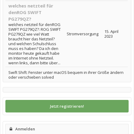
welches netzteil für
denROG SWIFT
PG279QZ?
welches netzteil für denROG
SWIFT PG279QZ?: ROG SWIFT
15. April
Stromversorgung
PG279QZ wie viel Watt
2023
braucht hier das Netzteil?
und welchen Schulschluss
muss es haben? Da ich den
monitor heute gekauft habe
im Internet ohne Netzteil.
wenn links, dann bitte über...
Swift Shift: Fenster unter macOS bequem in ihrer Größe ändern
oder verschieben solved
Jetzt registrieren!
Anmelden