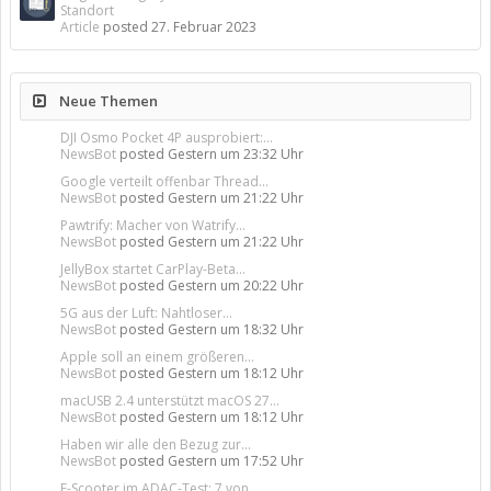
Standort
Article
posted
27. Februar 2023
Neue Themen
DJI Osmo Pocket 4P ausprobiert:...
NewsBot
posted
Gestern um 23:32 Uhr
Google verteilt offenbar Thread...
NewsBot
posted
Gestern um 21:22 Uhr
Pawtrify: Macher von Watrify...
NewsBot
posted
Gestern um 21:22 Uhr
JellyBox startet CarPlay-Beta...
NewsBot
posted
Gestern um 20:22 Uhr
5G aus der Luft: Nahtloser...
NewsBot
posted
Gestern um 18:32 Uhr
Apple soll an einem größeren...
NewsBot
posted
Gestern um 18:12 Uhr
macUSB 2.4 unterstützt macOS 27...
NewsBot
posted
Gestern um 18:12 Uhr
Haben wir alle den Bezug zur...
NewsBot
posted
Gestern um 17:52 Uhr
E-Scooter im ADAC-Test: 7 von...