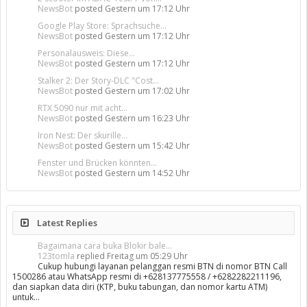
NewsBot
posted
Gestern um 17:12 Uhr
Google Play Store: Sprachsuche...
NewsBot
posted
Gestern um 17:12 Uhr
Personalausweis: Diese...
NewsBot
posted
Gestern um 17:12 Uhr
Stalker 2: Der Story-DLC "Cost...
NewsBot
posted
Gestern um 17:02 Uhr
RTX 5090 nur mit acht...
NewsBot
posted
Gestern um 16:23 Uhr
Iron Nest: Der skurille...
NewsBot
posted
Gestern um 15:42 Uhr
Fenster und Brücken könnten...
NewsBot
posted
Gestern um 14:52 Uhr
Latest Replies
Bagaimana cara buka Blokir bale...
123tomla
replied
Freitag um 05:29 Uhr
Cukup hubungi layanan pelanggan resmi BTN di nomor BTN Call
1500286 atau WhatsApp resmi di +628137775558 / +6282282211196,
dan siapkan data diri (KTP, buku tabungan, dan nomor kartu ATM)
untuk…