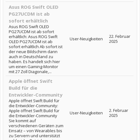
Asus ROG Swift OLED
PG27UCDM ist ab
sofort erhältlich
Asus ROG Swift OLED
PG27UCDM ist ab sofort
22. Februar
erhältlich: Asus ROG Swift
User-Neuigkeiten
2025
OLED PG27UCDM ist ab
sofort erhältlich Ab sofort ist
der neue Bildschirm dann
auch in Deutschland zu
haben. Es handelt sich hier
um einen Gaming-Monitor
mit 27 Zoll Diagonale,...
Apple öffnet Swift
Build für die
Entwickler-Community
Apple öffnet Swift Build für
die Entwickler-Community:
2. Februar
Apple öffnet Swift Build für
User-Neuigkeiten
2025
die Entwickler-Community
Sie kommt auf
verschiedenen Geräten zum
Einsatz – von Wearables bis
zu Servern und unterstützt