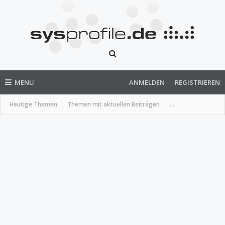
MENU
ANMELDEN
REGISTRIEREN
Heutige Themen
Themen mit aktuellen Beiträgen
...