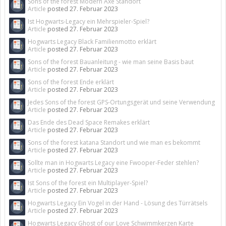
Sons of the forest Modern Axe Standort
Article
posted
27. Februar 2023
Ist Hogwarts-Legacy ein Mehrspieler-Spiel?
Article
posted
27. Februar 2023
Hogwarts Legacy Black Familienmotto erklärt
Article
posted
27. Februar 2023
Sons of the forest Bauanleitung - wie man seine Basis baut
Article
posted
27. Februar 2023
Sons of the forest Ende erklärt
Article
posted
27. Februar 2023
Jedes Sons of the forest GPS-Ortungsgerät und seine Verwendung
Article
posted
27. Februar 2023
Das Ende des Dead Space Remakes erklärt
Article
posted
27. Februar 2023
Sons of the forest katana Standort und wie man es bekommt
Article
posted
27. Februar 2023
Sollte man in Hogwarts Legacy eine Fwooper-Feder stehlen?
Article
posted
27. Februar 2023
Ist Sons of the forest ein Multiplayer-Spiel?
Article
posted
27. Februar 2023
Hogwarts Legacy Ein Vogel in der Hand - Lösung des Türrätsels
Article
posted
27. Februar 2023
Hogwarts Legacy Ghost of our Love Schwimmkerzen Karte