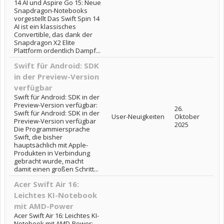
14 AI und Aspire Go 15: Neue
Snapdragon-Notebooks
vorgestellt Das Swift Spin 14
AI ist ein klassisches
Convertible, das dank der
Snapdragon X2 Elite
Plattform ordentlich Dampf...
Swift für Android: SDK
in der Preview-Version
verfügbar
Swift für Android: SDK in der
Preview-Version verfügbar:
26.
Swift für Android: SDK in der
User-Neuigkeiten
Oktober
Preview-Version verfügbar
2025
Die Programmiersprache
Swift, die bisher
hauptsächlich mit Apple-
Produkten in Verbindung
gebracht wurde, macht
damit einen großen Schritt...
Acer Swift Air 16:
Leichtes KI-Notebook
mit AMD-Power
Acer Swift Air 16: Leichtes KI-
Notebook mit AMD-Power: