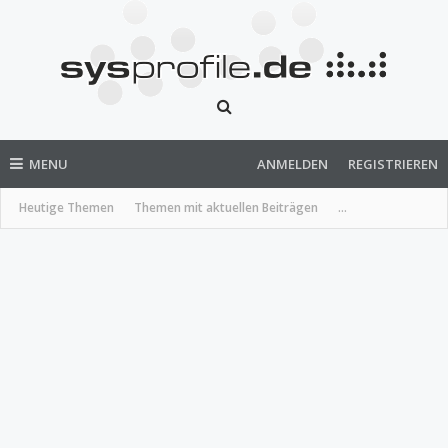
MENU
ANMELDEN
REGISTRIEREN
Heutige Themen
Themen mit aktuellen Beiträgen
...