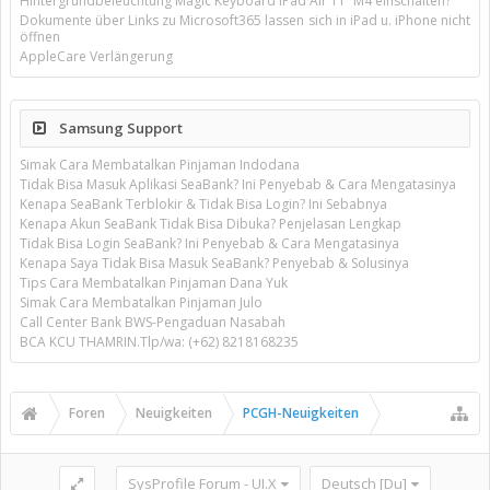
Hintergrundbeleuchtung Magic Keyboard iPad Air 11’’ M4 einschalten?
Dokumente über Links zu Microsoft365 lassen sich in iPad u. iPhone nicht
öffnen
AppleCare Verlängerung
Samsung Support
Simak Cara Membatalkan Pinjaman Indodana
Tidak Bisa Masuk Aplikasi SeaBank? Ini Penyebab & Cara Mengatasinya
Kenapa SeaBank Terblokir & Tidak Bisa Login? Ini Sebabnya
Kenapa Akun SeaBank Tidak Bisa Dibuka? Penjelasan Lengkap
Tidak Bisa Login SeaBank? Ini Penyebab & Cara Mengatasinya
Kenapa Saya Tidak Bisa Masuk SeaBank? Penyebab & Solusinya
Tips Cara Membatalkan Pinjaman Dana Yuk
Simak Cara Membatalkan Pinjaman Julo
Call Center Bank BWS-Pengaduan Nasabah
BCA KCU THAMRIN.Tlp/wa: (+62) 8218168235
Foren
Neuigkeiten
PCGH-Neuigkeiten
SysProfile Forum - UI.X
Deutsch [Du]