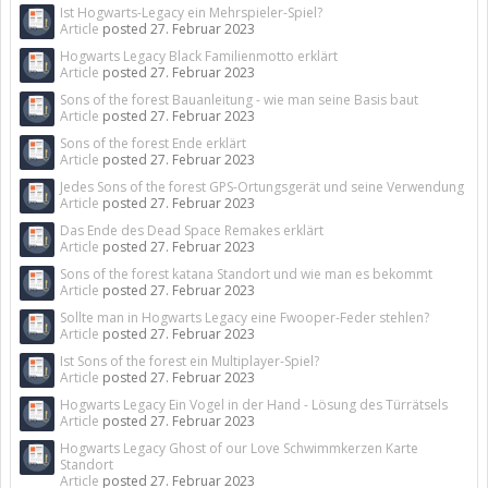
Ist Hogwarts-Legacy ein Mehrspieler-Spiel?
Article
posted
27. Februar 2023
Hogwarts Legacy Black Familienmotto erklärt
Article
posted
27. Februar 2023
Sons of the forest Bauanleitung - wie man seine Basis baut
Article
posted
27. Februar 2023
Sons of the forest Ende erklärt
Article
posted
27. Februar 2023
Jedes Sons of the forest GPS-Ortungsgerät und seine Verwendung
Article
posted
27. Februar 2023
Das Ende des Dead Space Remakes erklärt
Article
posted
27. Februar 2023
Sons of the forest katana Standort und wie man es bekommt
Article
posted
27. Februar 2023
Sollte man in Hogwarts Legacy eine Fwooper-Feder stehlen?
Article
posted
27. Februar 2023
Ist Sons of the forest ein Multiplayer-Spiel?
Article
posted
27. Februar 2023
Hogwarts Legacy Ein Vogel in der Hand - Lösung des Türrätsels
Article
posted
27. Februar 2023
Hogwarts Legacy Ghost of our Love Schwimmkerzen Karte
Standort
Article
posted
27. Februar 2023