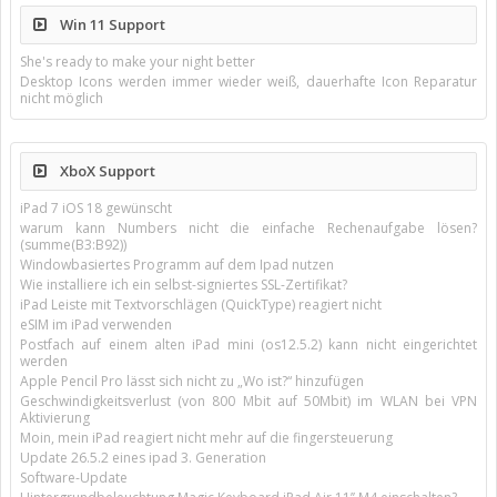
Win 11 Support
She's ready to make your night better
Desktop Icons werden immer wieder weiß, dauerhafte Icon Reparatur
nicht möglich
XboX Support
iPad 7 iOS 18 gewünscht
warum kann Numbers nicht die einfache Rechenaufgabe lösen?
(summe(B3:B92))
Windowbasiertes Programm auf dem Ipad nutzen
Wie installiere ich ein selbst-signiertes SSL-Zertifikat?
iPad Leiste mit Textvorschlägen (QuickType) reagiert nicht
eSIM im iPad verwenden
Postfach auf einem alten iPad mini (os12.5.2) kann nicht eingerichtet
werden
Apple Pencil Pro lässt sich nicht zu „Wo ist?“ hinzufügen
Geschwindigkeitsverlust (von 800 Mbit auf 50Mbit) im WLAN bei VPN
Aktivierung
Moin, mein iPad reagiert nicht mehr auf die fingersteuerung
Update 26.5.2 eines ipad 3. Generation
Software-Update