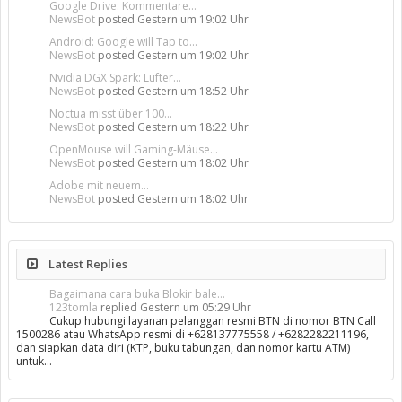
Google Drive: Kommentare...
NewsBot
posted
Gestern um 19:02 Uhr
Android: Google will Tap to...
NewsBot
posted
Gestern um 19:02 Uhr
Nvidia DGX Spark: Lüfter...
NewsBot
posted
Gestern um 18:52 Uhr
Noctua misst über 100...
NewsBot
posted
Gestern um 18:22 Uhr
OpenMouse will Gaming-Mäuse...
NewsBot
posted
Gestern um 18:02 Uhr
Adobe mit neuem...
NewsBot
posted
Gestern um 18:02 Uhr
Latest Replies
Bagaimana cara buka Blokir bale...
123tomla
replied
Gestern um 05:29 Uhr
Cukup hubungi layanan pelanggan resmi BTN di nomor BTN Call
1500286 atau WhatsApp resmi di +628137775558 / +6282282211196,
dan siapkan data diri (KTP, buku tabungan, dan nomor kartu ATM)
untuk…