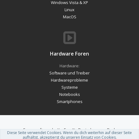
Windows Vista & XP
Linux
MacOS
Hardware Foren
Hardware:
Software und Treiber
Hardwareprobleme
Systeme
Notebooks
Smartphones
Forum software by XenForo™
-
Deutsch von xenDach
Diese Seite verwendet Cookies. Wenn du dich weiterhin auf dieser Seite
Theme designed by
ThemeHouse
.
aufhältst, akzeptierst du unseren Einsatz von Cookies.