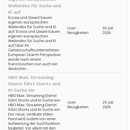
Webindex für Suche und
KI auf
Ecosia und Qwant bauen
eigenen europäischen
Webindex für Suche und KI
User-
30. Juli
auf: Ecosia und Qwant bauen
Neuigkeiten
2026
eigenen europäischen
Webindex für Suche und KI
auf Über ihr
Gemeinschaftsunternehmen
European Search Perspective
wurde nach einem
französischen nun auch ein
deutscher...
HBO Max: Streaming-
Dienst führt Shorts und
KI-Suche ein
HBO Max: Streaming-Dienst
führt Shorts und KI-Suche ein:
User-
29. Juli
HBO Max: Streaming-Dienst
Neuigkeiten
2026
führt Shorts und KI-Suche ein
Der neue, vertikale Video-
Feed wird zudem von einer
Aufwertung der Suchfunktion
begleitet. Vor allem mit den