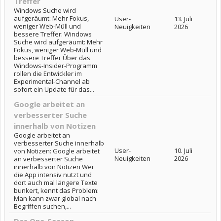
Treffer
Windows Suche wird
aufgeräumt: Mehr Fokus,
User-
13. Juli
weniger Web-Müll und
Neuigkeiten
2026
bessere Treffer: Windows
Suche wird aufgeräumt: Mehr
Fokus, weniger Web-Müll und
bessere Treffer Über das
Windows-Insider-Programm
rollen die Entwickler im
Experimental-Channel ab
sofort ein Update für das...
Google arbeitet an
verbesserter Suche
innerhalb von Notizen
Google arbeitet an
verbesserter Suche innerhalb
User-
10. Juli
von Notizen: Google arbeitet
Neuigkeiten
2026
an verbesserter Suche
innerhalb von Notizen Wer
die App intensiv nutzt und
dort auch mal längere Texte
bunkert, kennt das Problem:
Man kann zwar global nach
Begriffen suchen,...