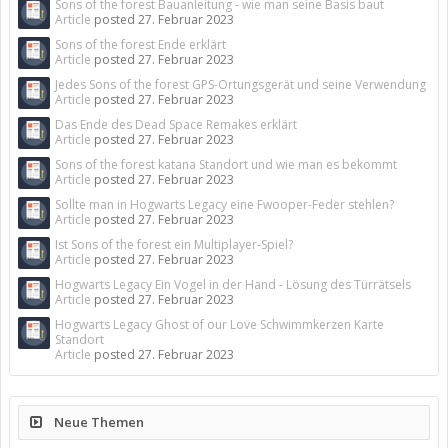
Sons of the forest Bauanleitung - wie man seine Basis baut
Article
posted
27. Februar 2023
Sons of the forest Ende erklärt
Article
posted
27. Februar 2023
Jedes Sons of the forest GPS-Ortungsgerät und seine Verwendung
Article
posted
27. Februar 2023
Das Ende des Dead Space Remakes erklärt
Article
posted
27. Februar 2023
Sons of the forest katana Standort und wie man es bekommt
Article
posted
27. Februar 2023
Sollte man in Hogwarts Legacy eine Fwooper-Feder stehlen?
Article
posted
27. Februar 2023
Ist Sons of the forest ein Multiplayer-Spiel?
Article
posted
27. Februar 2023
Hogwarts Legacy Ein Vogel in der Hand - Lösung des Türrätsels
Article
posted
27. Februar 2023
Hogwarts Legacy Ghost of our Love Schwimmkerzen Karte
Standort
Article
posted
27. Februar 2023
Neue Themen