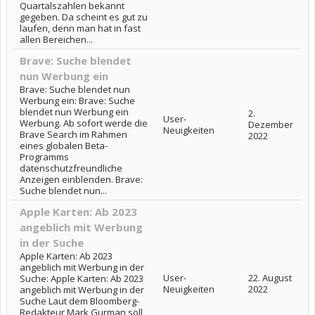
Quartalszahlen bekannt
gegeben. Da scheint es gut zu
laufen, denn man hat in fast
allen Bereichen...
Brave: Suche blendet
nun Werbung ein
Brave: Suche blendet nun
Werbung ein: Brave: Suche
blendet nun Werbung ein
2.
User-
Werbung. Ab sofort werde die
Dezember
Neuigkeiten
Brave Search im Rahmen
2022
eines globalen Beta-
Programms
datenschutzfreundliche
Anzeigen einblenden. Brave:
Suche blendet nun...
Apple Karten: Ab 2023
angeblich mit Werbung
in der Suche
Apple Karten: Ab 2023
angeblich mit Werbung in der
User-
22. August
Suche: Apple Karten: Ab 2023
Neuigkeiten
2022
angeblich mit Werbung in der
Suche Laut dem Bloomberg-
Redakteur Mark Gurman soll