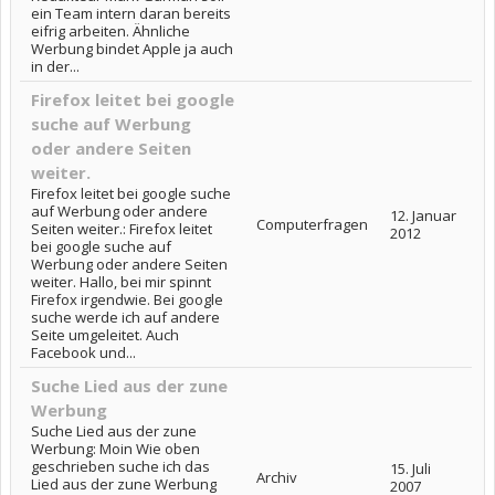
ein Team intern daran bereits
eifrig arbeiten. Ähnliche
Werbung bindet Apple ja auch
in der...
Firefox leitet bei google
suche auf Werbung
oder andere Seiten
weiter.
Firefox leitet bei google suche
auf Werbung oder andere
12. Januar
Computerfragen
Seiten weiter.: Firefox leitet
2012
bei google suche auf
Werbung oder andere Seiten
weiter. Hallo, bei mir spinnt
Firefox irgendwie. Bei google
suche werde ich auf andere
Seite umgeleitet. Auch
Facebook und...
Suche Lied aus der zune
Werbung
Suche Lied aus der zune
Werbung: Moin Wie oben
geschrieben suche ich das
15. Juli
Archiv
Lied aus der zune Werbung
2007