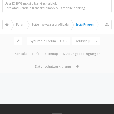
User ID BWS mobile banking terblokir
Cara atasi kendala transaksi simobiplus mobile banking
Foren
Seite - www.sysprofile.de
freie Fragen
SysProfile Forum - UI.X
Deutsch [Du]
Kontakt
Hilfe
Sitemap
Nutzungsbedingungen
Datenschutzerklärung