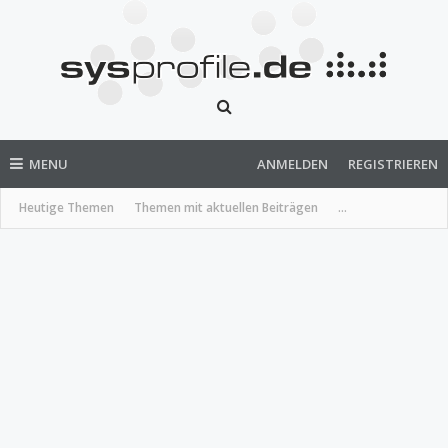
MENU
ANMELDEN
REGISTRIEREN
Heutige Themen
Themen mit aktuellen Beiträgen
...