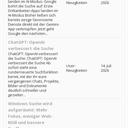
landen im AI-Modus: Google
Neuigkeiten
2026
bohrt die Suche auf: Erste
Drittanbieter-Apps landen im
AI-Modus Bisher ließen sich
bereits einige favorisierte
Dienste direkt mit der Gemini-
App verknüpfen. Jetzt geht
Google den nächsten...
ChatGPT: OpenAI
verbessert die Suche
ChatGPT: OpenAI verbessert
die Suche: ChatGPT: OpenAI
verbessert die Suche Ab
User-
14. Juli
sofort steht eine
Neuigkeiten
2026
runderneuerte Suchfunktion
bereit, mit der ihr eure
vergangenen Chats, Projekte,
Bilder und Dokumente
deutlich schneller und
gezielter...
Windows Suche wird
aufgeräumt: Mehr
Fokus, weniger Web-
Müll und bessere