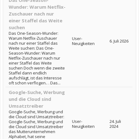
Das One-Season-
Wunder: Warum Netflix-
Zuschauer nach nur
einer Staffel das Weite
suchen
Das One-Season-Wunder:
Warum Netflix-Zuschauer
User-
6. Juli 2026
nach nur einer Staffel das
Neuigkeiten
Weite suchen: Das One-
Season-Wunder: Warum
Netflix-Zuschauer nach nur
einer Staffel das Weite
suchen Doch wenn die zweite
Staffel dann endlich
aufschlägt, ist das Interesse
oft schon verflogen.. . Das...
Google-Suche, Werbung
und die Cloud sind
Umsatztreiber
Google-Suche, Werbung und
die Cloud sind Umsatztreiber:
User-
24. Juli
Google-Suche, Werbung und
Neuigkeiten
2024
die Cloud sind Umsatztreiber
das Mutterunternehmen
Alphabet, hat seine