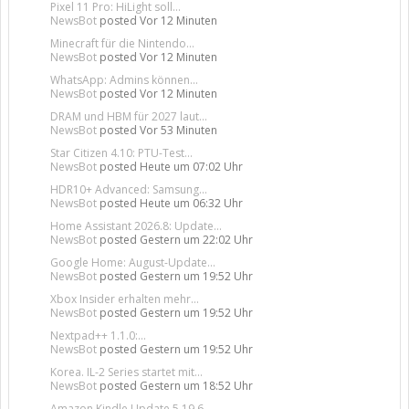
Pixel 11 Pro: HiLight soll...
NewsBot
posted
Vor 12 Minuten
Minecraft für die Nintendo...
NewsBot
posted
Vor 12 Minuten
WhatsApp: Admins können...
NewsBot
posted
Vor 12 Minuten
DRAM und HBM für 2027 laut...
NewsBot
posted
Vor 53 Minuten
Star Citizen 4.10: PTU-Test...
NewsBot
posted
Heute um 07:02 Uhr
HDR10+ Advanced: Samsung...
NewsBot
posted
Heute um 06:32 Uhr
Home Assistant 2026.8: Update...
NewsBot
posted
Gestern um 22:02 Uhr
Google Home: August-Update...
NewsBot
posted
Gestern um 19:52 Uhr
Xbox Insider erhalten mehr...
NewsBot
posted
Gestern um 19:52 Uhr
Nextpad++ 1.1.0:...
NewsBot
posted
Gestern um 19:52 Uhr
Korea. IL-2 Series startet mit...
NewsBot
posted
Gestern um 18:52 Uhr
Amazon Kindle Update 5.19.6...