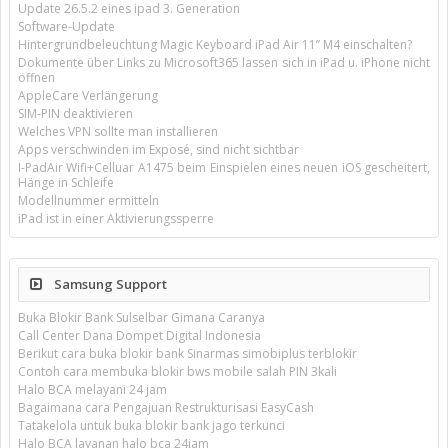
Update 26.5.2 eines ipad 3. Generation
Software-Update
Hintergrundbeleuchtung Magic Keyboard iPad Air 11’’ M4 einschalten?
Dokumente über Links zu Microsoft365 lassen sich in iPad u. iPhone nicht
öffnen
AppleCare Verlängerung
SIM-PIN deaktivieren
Welches VPN sollte man installieren
Apps verschwinden im Exposé, sind nicht sichtbar
I-PadAir Wifi+Celluar A1475 beim Einspielen eines neuen iOS gescheitert,
Hänge in Schleife
Modellnummer ermitteln
iPad ist in einer Aktivierungssperre
Samsung Support
Buka Blokir Bank Sulselbar Gimana Caranya
Call Center Dana Dompet Digital Indonesia
Berikut cara buka blokir bank Sinarmas simobiplus terblokir
Contoh cara membuka blokir bws mobile salah PIN 3kali
Halo BCA melayani 24 jam
Bagaimana cara Pengajuan Restrukturisasi EasyCash
Tatakelola untuk buka blokir bank jago terkunci
Halo BCA layanan halo bca 24jam