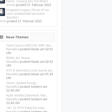
Hand - Lösung des Türrätsels
Article
posted
27. Februar 2023
Hogwarts Legacy Ghost of our
Love Schwimmkerzen Karte
Standort
ticle
posted
27. Februar 2023
Neue Themen
Open-Source-BIOS für AM5: Nur...
NewsBot
posted
Heute um 02:52
Uhr
RDNA 4m: Neuer...
NewsBot
posted
Heute um 02:32
Uhr
GTA 6: Extended Look zuerst auf...
NewsBot
posted
Heute um 01:33
Uhr
Glaze: Update bringt...
NewsBot
posted
Gestern um
22:43 Uhr
Ryde meldet Datenleck: Alle...
NewsBot
posted
Gestern um
22:43 Uhr
1&1 TV: IPTV-Paket für viele...
NewsBot
posted
Gestern um