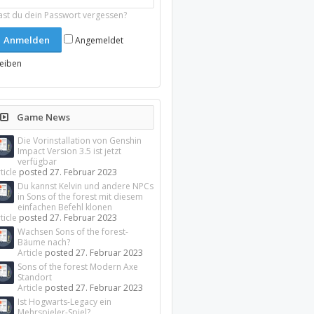
ast du dein Passwort vergessen?
Angemeldet
leiben
Game News
Die Vorinstallation von Genshin
Impact Version 3.5 ist jetzt
verfügbar
ticle
posted
27. Februar 2023
Du kannst Kelvin und andere NPCs
in Sons of the forest mit diesem
einfachen Befehl klonen
ticle
posted
27. Februar 2023
Wachsen Sons of the forest-
Bäume nach?
Article
posted
27. Februar 2023
Sons of the forest Modern Axe
Standort
Article
posted
27. Februar 2023
Ist Hogwarts-Legacy ein
Mehrspieler-Spiel?