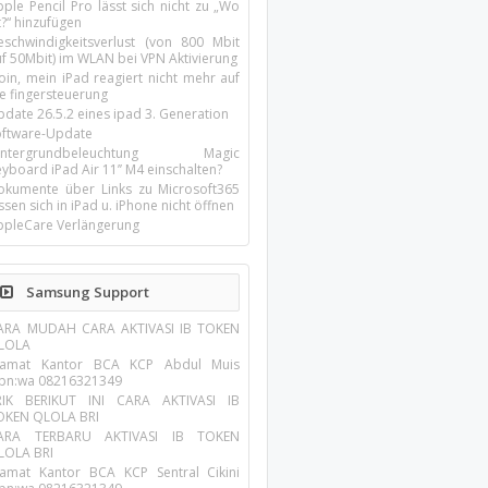
ple Pencil Pro lässt sich nicht zu „Wo
t?“ hinzufügen
eschwindigkeitsverlust (von 800 Mbit
uf 50Mbit) im WLAN bei VPN Aktivierung
oin, mein iPad reagiert nicht mehr auf
ie fingersteuerung
pdate 26.5.2 eines ipad 3. Generation
oftware-Update
intergrundbeleuchtung Magic
yboard iPad Air 11’’ M4 einschalten?
okumente über Links zu Microsoft365
ssen sich in iPad u. iPhone nicht öffnen
ppleCare Verlängerung
Samsung Support
ARA MUDAH CARA AKTIVASI IB TOKEN
LOLA
lamat Kantor BCA KCP Abdul Muis
lpn:wa 08216321349
RIK BERIKUT INI CARA AKTIVASI IB
OKEN QLOLA BRI
ARA TERBARU AKTIVASI IB TOKEN
LOLA BRI
lamat Kantor BCA KCP Sentral Cikini