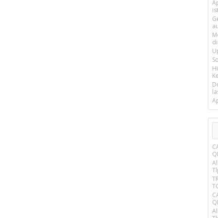
Ap
is
G
a
M
d
U
S
H
Ke
D
la
A
C
Q
A
T
T
T
C
Q
A