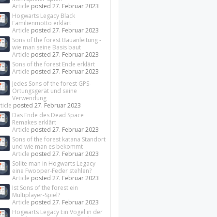
Article
posted
27. Februar 2023
Hogwarts Legacy Black
Familienmotto erklärt
Article
posted
27. Februar 2023
Sons of the forest Bauanleitung -
wie man seine Basis baut
Article
posted
27. Februar 2023
Sons of the forest Ende erklärt
Article
posted
27. Februar 2023
Jedes Sons of the forest GPS-
Ortungsgerät und seine
Verwendung
ticle
posted
27. Februar 2023
Das Ende des Dead Space
Remakes erklärt
Article
posted
27. Februar 2023
Sons of the forest katana Standort
und wie man es bekommt
Article
posted
27. Februar 2023
Sollte man in Hogwarts Legacy
eine Fwooper-Feder stehlen?
Article
posted
27. Februar 2023
Ist Sons of the forest ein
Multiplayer-Spiel?
Article
posted
27. Februar 2023
Hogwarts Legacy Ein Vogel in der