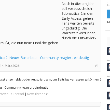
Noch in diesem Jahr
H
soll voraussichtlich
Subnautica 2 in den
Early Access gehen.
b
Fans warten bereits
ungeduldig. Die
Wartezeit wird ihnen
durch die Entwickler-
rsüßt, die nun neue Einblicke geben.
ica 2: Neuer Basenbau - Community reagiert eindeutig
Ar
14. März 2026
#1
Ar
sst angemeldet oder registriert sein, um Beiträge verfassen zu können. )
 - Community reagiert eindeutig
Previous Thread
|
Next Thread
>