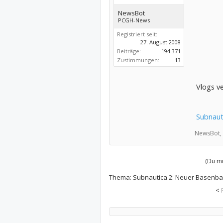
NewsBot
PCGH-News
Registriert seit:
27. August 2008
Beiträge:
194.371
Zustimmungen:
13
Vlogs ve
Subnaut
NewsBot,
(Du mu
Thema:
Subnautica 2: Neuer Basenbau
<