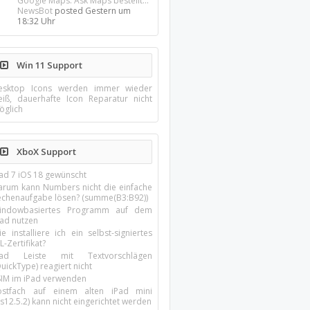
Google Maps: Ask Maps bestellt...
NewsBot
posted
Gestern um
18:32 Uhr
Win 11 Support
esktop Icons werden immer wieder
eiß, dauerhafte Icon Reparatur nicht
öglich
XboX Support
Pad 7 iOS 18 gewünscht
arum kann Numbers nicht die einfache
echenaufgabe lösen? (summe(B3:B92))
indowbasiertes Programm auf dem
pad nutzen
e installiere ich ein selbst-signiertes
L-Zertifikat?
Pad Leiste mit Textvorschlägen
uickType) reagiert nicht
SIM im iPad verwenden
ostfach auf einem alten iPad mini
s12.5.2) kann nicht eingerichtet werden