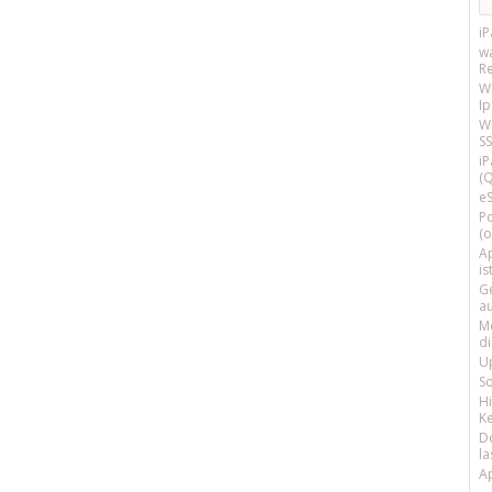
i
w
R
W
I
Wi
SS
i
(Q
e
P
(o
Ap
is
G
a
M
d
U
S
H
Ke
D
la
A