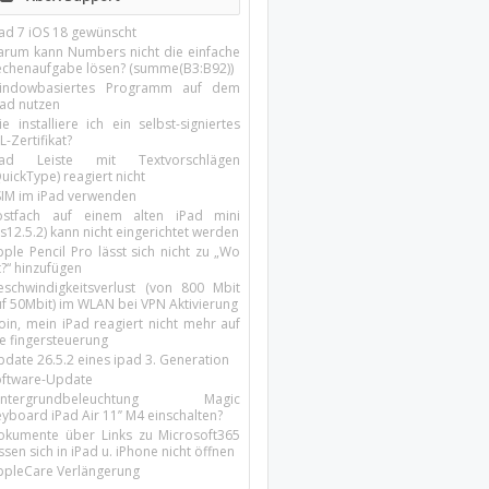
Pad 7 iOS 18 gewünscht
arum kann Numbers nicht die einfache
echenaufgabe lösen? (summe(B3:B92))
indowbasiertes Programm auf dem
pad nutzen
e installiere ich ein selbst-signiertes
L-Zertifikat?
Pad Leiste mit Textvorschlägen
uickType) reagiert nicht
SIM im iPad verwenden
ostfach auf einem alten iPad mini
s12.5.2) kann nicht eingerichtet werden
ple Pencil Pro lässt sich nicht zu „Wo
t?“ hinzufügen
eschwindigkeitsverlust (von 800 Mbit
uf 50Mbit) im WLAN bei VPN Aktivierung
oin, mein iPad reagiert nicht mehr auf
ie fingersteuerung
pdate 26.5.2 eines ipad 3. Generation
oftware-Update
intergrundbeleuchtung Magic
yboard iPad Air 11’’ M4 einschalten?
okumente über Links zu Microsoft365
ssen sich in iPad u. iPhone nicht öffnen
ppleCare Verlängerung