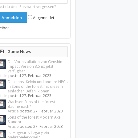
ast du dein Passwort vergessen?
Angemeldet
leiben
Game News
Die Vorinstallation von Genshin
Impact Version 3.5 ist jetzt
verfügbar
ticle
posted
27. Februar 2023
Du kannst Kelvin und andere NPCs
in Sons of the forest mit diesem
einfachen Befehl klonen
ticle
posted
27. Februar 2023
Wachsen Sons of the forest-
Bäume nach?
Article
posted
27. Februar 2023
Sons of the forest Modern Axe
Standort
Article
posted
27. Februar 2023
Ist Hogwarts-Legacy ein
Mehrspieler-Spiel?