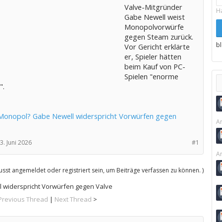
Valve-Mitgründer
H
Gabe Newell weist
Monopolvorwürfe
gegen Steam zurück.
b
Vor Gericht erklärte
er, Spieler hätten
beim Kauf von PC-
Spielen "enorme
".
onopol? Gabe Newell widerspricht Vorwürfen gegen
Ar
3. Juni 2026
#1
Ar
sst angemeldet oder registriert sein, um Beiträge verfassen zu können. )
widerspricht Vorwürfen gegen Valve
Previous Thread
|
Next Thread
>