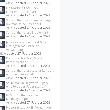
Article
posted
27. Februar 2023
Hogwarts Legacy Black
Familienmotto erklärt
Article
posted
27. Februar 2023
Sons of the forest Bauanleitung -
wie man seine Basis baut
Article
posted
27. Februar 2023
Sons of the forest Ende erklärt
Article
posted
27. Februar 2023
Jedes Sons of the forest GPS-
Ortungsgerät und seine
Verwendung
ticle
posted
27. Februar 2023
Das Ende des Dead Space
Remakes erklärt
Article
posted
27. Februar 2023
Sons of the forest katana Standort
und wie man es bekommt
Article
posted
27. Februar 2023
Sollte man in Hogwarts Legacy
eine Fwooper-Feder stehlen?
Article
posted
27. Februar 2023
Ist Sons of the forest ein
Multiplayer-Spiel?
Article
posted
27. Februar 2023
Hogwarts Legacy Ein Vogel in der