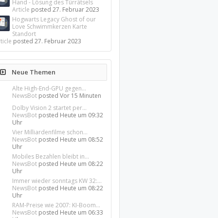
Hand - Lösung des Türrätsels
Article
posted
27. Februar 2023
Hogwarts Legacy Ghost of our
Love Schwimmkerzen Karte
Standort
ticle
posted
27. Februar 2023
Neue Themen
Alte High-End-GPU gegen...
NewsBot
posted
Vor 15 Minuten
Dolby Vision 2 startet per...
NewsBot
posted
Heute um 09:32
Uhr
Vier Milliardenfilme schon...
NewsBot
posted
Heute um 08:52
Uhr
Mobiles Bezahlen bleibt in...
NewsBot
posted
Heute um 08:22
Uhr
Immer wieder sonntags KW 32:...
NewsBot
posted
Heute um 08:22
Uhr
RAM-Preise wie 2007: KI-Boom...
NewsBot
posted
Heute um 06:33