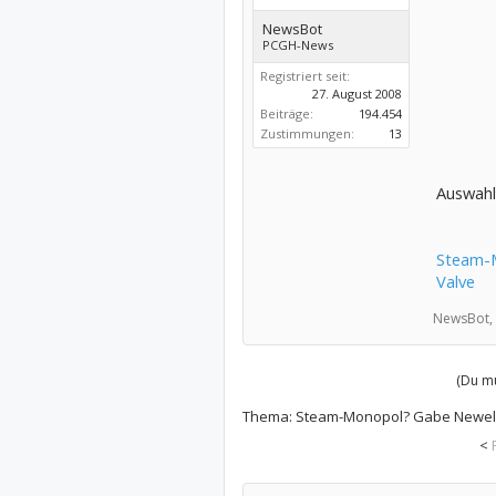
NewsBot
PCGH-News
Registriert seit:
27. August 2008
Beiträge:
194.454
Zustimmungen:
13
Auswahl
Steam-M
Valve
NewsBot,
(Du mu
Thema:
Steam-Monopol? Gabe Newell 
<