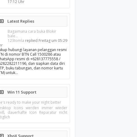
17:12 Uhr
Latest Replies
Bagaimana cara buka Blokir
bale...
123tomla
replied
Freitag um 05:29
hr
ukup hubungi layanan pelanggan resmi
TN di nomor BTN Call 1500286 atau
hatsApp resmi di +628137775558 /
6282282211196, dan siapkan data diri
KTP, buku tabungan, dan nomor kartu
TM) untuk…
Win 11 Support
e's ready to make your night better
esktop Icons werden immer wieder
eiß, dauerhafte Icon Reparatur nicht
öglich
XboX Support