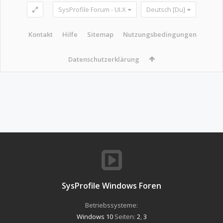
SysProfile Forum - UI.X
Deutsch [Du]
Kontakt
Hilfe
Sitemap
Nutzungsbedingungen
Datenschutzerklärung
SysProfile Windows Foren
Betriebssysteme:
Windows 10
Seiten:
2
,
3