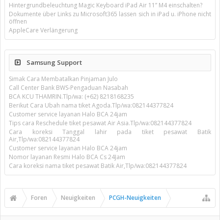
Hintergrundbeleuchtung Magic Keyboard iPad Air 11’’ M4 einschalten?
Dokumente über Links zu Microsoft365 lassen sich in iPad u. iPhone nicht
öffnen
AppleCare Verlängerung
Samsung Support
Simak Cara Membatalkan Pinjaman Julo
Call Center Bank BWS-Pengaduan Nasabah
BCA KCU THAMRIN.Tlp/wa: (+62) 8218168235
Berikut Cara Ubah nama tiket Agoda.Tlp/wa:082144377824
Customer service layanan Halo BCA 24jam
Tips cara Reschedule tiket pesawat Air Asia.Tlp/wa:082144377824
Cara koreksi Tanggal lahir pada tiket pesawat Batik
Air,Tlp/wa:082144377824
Customer service layanan Halo BCA 24jam
Nomor layanan Resmi Halo BCA Cs 24Jam
Cara koreksi nama tiket pesawat Batik Air,Tlp/wa:082144377824
Foren
Neuigkeiten
PCGH-Neuigkeiten