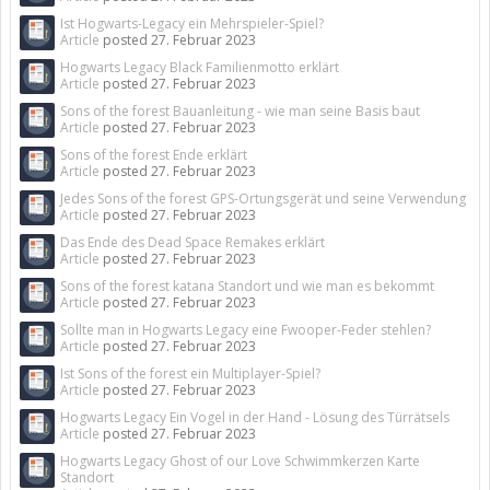
Ist Hogwarts-Legacy ein Mehrspieler-Spiel?
Article
posted
27. Februar 2023
Hogwarts Legacy Black Familienmotto erklärt
Article
posted
27. Februar 2023
Sons of the forest Bauanleitung - wie man seine Basis baut
Article
posted
27. Februar 2023
Sons of the forest Ende erklärt
Article
posted
27. Februar 2023
Jedes Sons of the forest GPS-Ortungsgerät und seine Verwendung
Article
posted
27. Februar 2023
Das Ende des Dead Space Remakes erklärt
Article
posted
27. Februar 2023
Sons of the forest katana Standort und wie man es bekommt
Article
posted
27. Februar 2023
Sollte man in Hogwarts Legacy eine Fwooper-Feder stehlen?
Article
posted
27. Februar 2023
Ist Sons of the forest ein Multiplayer-Spiel?
Article
posted
27. Februar 2023
Hogwarts Legacy Ein Vogel in der Hand - Lösung des Türrätsels
Article
posted
27. Februar 2023
Hogwarts Legacy Ghost of our Love Schwimmkerzen Karte
Standort