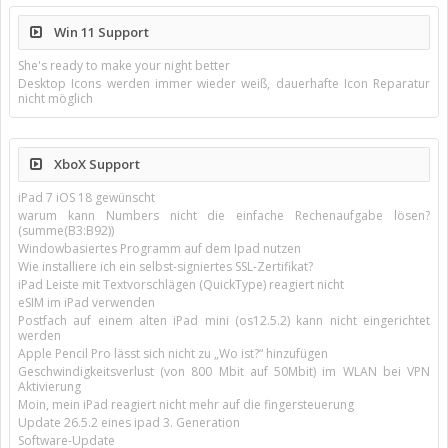
Win 11 Support
She's ready to make your night better
Desktop Icons werden immer wieder weiß, dauerhafte Icon Reparatur
nicht möglich
XboX Support
iPad 7 iOS 18 gewünscht
warum kann Numbers nicht die einfache Rechenaufgabe lösen?
(summe(B3:B92))
Windowbasiertes Programm auf dem Ipad nutzen
Wie installiere ich ein selbst-signiertes SSL-Zertifikat?
iPad Leiste mit Textvorschlägen (QuickType) reagiert nicht
eSIM im iPad verwenden
Postfach auf einem alten iPad mini (os12.5.2) kann nicht eingerichtet
werden
Apple Pencil Pro lässt sich nicht zu „Wo ist?“ hinzufügen
Geschwindigkeitsverlust (von 800 Mbit auf 50Mbit) im WLAN bei VPN
Aktivierung
Moin, mein iPad reagiert nicht mehr auf die fingersteuerung
Update 26.5.2 eines ipad 3. Generation
Software-Update