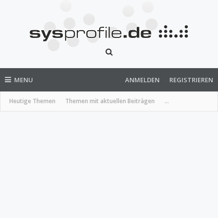
MENU
ANMELDEN
REGISTRIEREN
Heutige Themen
Themen mit aktuellen Beiträgen
...