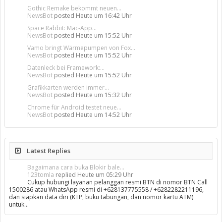
Gothic Remake bekommt neuen...
NewsBot
posted
Heute um 16:42 Uhr
Space Rabbit: Mac-App...
NewsBot
posted
Heute um 15:52 Uhr
Vamo bringt Wärmepumpen von Fox...
NewsBot
posted
Heute um 15:52 Uhr
Datenleck bei Framework:...
NewsBot
posted
Heute um 15:52 Uhr
Grafikkarten werden immer...
NewsBot
posted
Heute um 15:32 Uhr
Chrome für Android testet neue...
NewsBot
posted
Heute um 14:52 Uhr
Latest Replies
Bagaimana cara buka Blokir bale...
123tomla
replied
Heute um 05:29 Uhr
Cukup hubungi layanan pelanggan resmi BTN di nomor BTN Call
1500286 atau WhatsApp resmi di +628137775558 / +6282282211196,
dan siapkan data diri (KTP, buku tabungan, dan nomor kartu ATM)
untuk…