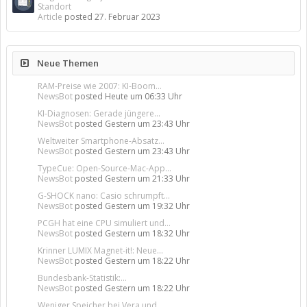
Standort
Article
posted
27. Februar 2023
Neue Themen
RAM-Preise wie 2007: KI-Boom...
NewsBot
posted
Heute um 06:33 Uhr
KI-Diagnosen: Gerade jüngere...
NewsBot
posted
Gestern um 23:43 Uhr
Weltweiter Smartphone-Absatz...
NewsBot
posted
Gestern um 23:43 Uhr
TypeCue: Open-Source-Mac-App...
NewsBot
posted
Gestern um 21:33 Uhr
G-SHOCK nano: Casio schrumpft...
NewsBot
posted
Gestern um 19:32 Uhr
PCGH hat eine CPU simuliert und...
NewsBot
posted
Gestern um 18:32 Uhr
Krinner LUMIX Magnet-it!: Neue...
NewsBot
posted
Gestern um 18:22 Uhr
Bundesbank-Statistik:...
NewsBot
posted
Gestern um 18:22 Uhr
Weniger Speicher bei Vera und...