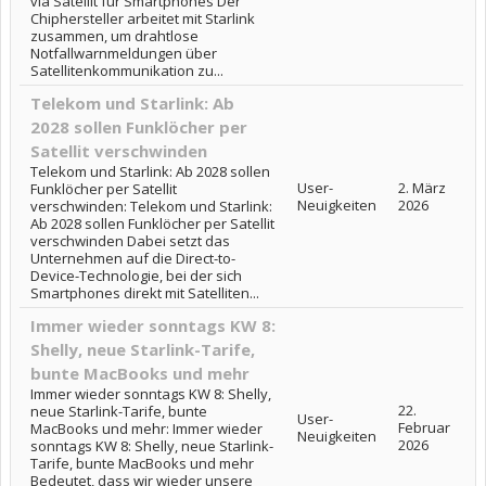
via Satellit für Smartphones Der
Chiphersteller arbeitet mit Starlink
zusammen, um drahtlose
Notfallwarnmeldungen über
Satellitenkommunikation zu...
Telekom und Starlink: Ab
2028 sollen Funklöcher per
Satellit verschwinden
Telekom und Starlink: Ab 2028 sollen
User-
2. März
Funklöcher per Satellit
Neuigkeiten
2026
verschwinden: Telekom und Starlink:
Ab 2028 sollen Funklöcher per Satellit
verschwinden Dabei setzt das
Unternehmen auf die Direct-to-
Device-Technologie, bei der sich
Smartphones direkt mit Satelliten...
Immer wieder sonntags KW 8:
Shelly, neue Starlink-Tarife,
bunte MacBooks und mehr
Immer wieder sonntags KW 8: Shelly,
22.
neue Starlink-Tarife, bunte
User-
Februar
MacBooks und mehr: Immer wieder
Neuigkeiten
2026
sonntags KW 8: Shelly, neue Starlink-
Tarife, bunte MacBooks und mehr
Bedeutet, dass wir wieder unsere