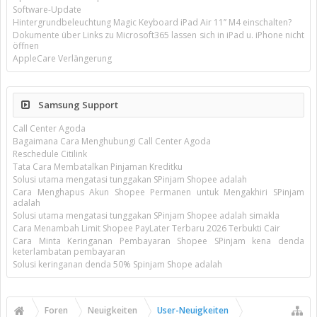
Software-Update
Hintergrundbeleuchtung Magic Keyboard iPad Air 11’’ M4 einschalten?
Dokumente über Links zu Microsoft365 lassen sich in iPad u. iPhone nicht
öffnen
AppleCare Verlängerung
Samsung Support
Call Center Agoda
Bagaimana Cara Menghubungi Call Center Agoda
Reschedule Citilink
Tata Cara Membatalkan Pinjaman Kreditku
Solusi utama mengatasi tunggakan SPinjam Shopee adalah
Cara Menghapus Akun Shopee Permanen untuk Mengakhiri SPinjam
adalah
Solusi utama mengatasi tunggakan SPinjam Shopee adalah simakla
Cara Menambah Limit Shopee PayLater Terbaru 2026 Terbukti Cair
Cara Minta Keringanan Pembayaran Shopee SPinjam kena denda
keterlambatan pembayaran
Solusi keringanan denda 50% Spinjam Shope adalah
Foren
Neuigkeiten
User-Neuigkeiten