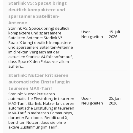
Starlink V5: SpaceX bringt
deutlich kompaktere und
sparsamere Satelliten-
Antenne
Starlink V5: SpaceX bringt deutlich
User-
15. Juli
kompaktere und sparsamere
Neuigkeiten
2026
Satelliten-Antenne: Starlink V5:
SpaceX bringt deutlich kompaktere
und sparsamere Satelliten-Antenne
Im direkten Vergleich mit der
aktuellen Starlink V4 fällt sofort auf,
dass SpaceX den Fokus vor allem
auf ein...
Starlink: Nutzer kritisieren
automatische Einstufung in
teureren MAX-Tarif
Starlink: Nutzer kritisieren
User-
25. Juni
automatische Einstufung in teureren
Neuigkeiten
2026
MAX-Tarif: Starlink: Nutzer kritisieren
automatische Einstufung in teureren
MAX-Tarif In mehreren Communitys,
darunter Facebook, Reddit und X,
berichten Nutzer, dass sie ohne
aktive Zustimmung im Tarif...