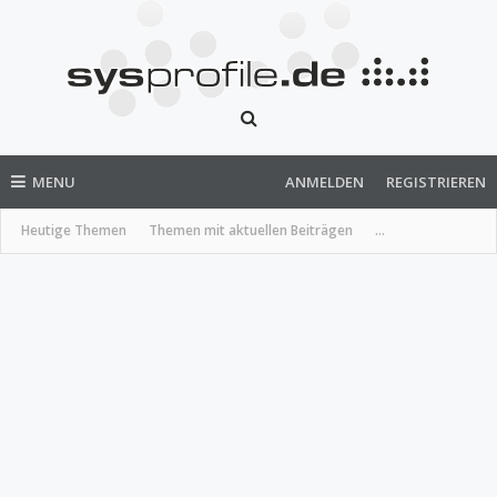
MENU
ANMELDEN
REGISTRIEREN
Heutige Themen
Themen mit aktuellen Beiträgen
...