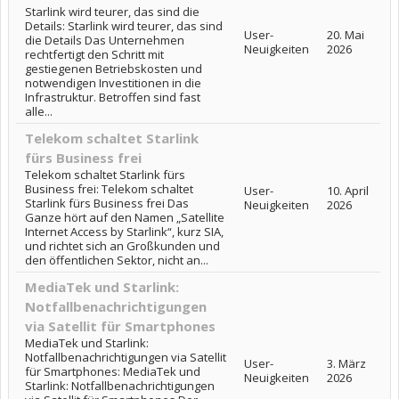
Starlink wird teurer, das sind die
Details: Starlink wird teurer, das sind
User-
20. Mai
die Details Das Unternehmen
Neuigkeiten
2026
rechtfertigt den Schritt mit
gestiegenen Betriebskosten und
notwendigen Investitionen in die
Infrastruktur. Betroffen sind fast
alle...
Telekom schaltet Starlink
fürs Business frei
Telekom schaltet Starlink fürs
Business frei: Telekom schaltet
User-
10. April
Starlink fürs Business frei Das
Neuigkeiten
2026
Ganze hört auf den Namen „Satellite
Internet Access by Starlink“, kurz SIA,
und richtet sich an Großkunden und
den öffentlichen Sektor, nicht an...
MediaTek und Starlink:
Notfallbenachrichtigungen
via Satellit für Smartphones
MediaTek und Starlink:
Notfallbenachrichtigungen via Satellit
User-
3. März
für Smartphones: MediaTek und
Neuigkeiten
2026
Starlink: Notfallbenachrichtigungen