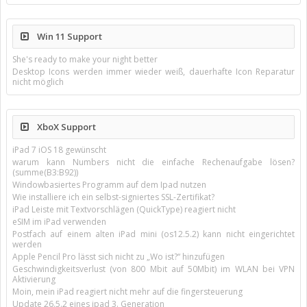
Win 11 Support
She's ready to make your night better
Desktop Icons werden immer wieder weiß, dauerhafte Icon Reparatur
nicht möglich
XboX Support
iPad 7 iOS 18 gewünscht
warum kann Numbers nicht die einfache Rechenaufgabe lösen?
(summe(B3:B92))
Windowbasiertes Programm auf dem Ipad nutzen
Wie installiere ich ein selbst-signiertes SSL-Zertifikat?
iPad Leiste mit Textvorschlägen (QuickType) reagiert nicht
eSIM im iPad verwenden
Postfach auf einem alten iPad mini (os12.5.2) kann nicht eingerichtet
werden
Apple Pencil Pro lässt sich nicht zu „Wo ist?“ hinzufügen
Geschwindigkeitsverlust (von 800 Mbit auf 50Mbit) im WLAN bei VPN
Aktivierung
Moin, mein iPad reagiert nicht mehr auf die fingersteuerung
Update 26.5.2 eines ipad 3. Generation