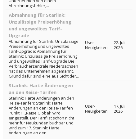
Unternehmen von einem
Abrechnungsfehler,...
Abmahnung für Starlink:
Unzulässige Preiserhöhung
und ungewolltes Tarif-
Upgrade
Abmahnung für Starlink: Unzulässige
User-
22. Juli
Preiserhöhung und ungewolltes
Neuigkeiten
2026
Tarif-Upgrade: Abmahnung für
Starlink: Unzulässige Preiserhöhung
und ungewolltes Tarif-Upgrade Die
Verbraucherzentrale Niedersachsen
hat das Unternehmen abgemahnt.
Grund dafür sind eine aus Sicht der...
Starlink: Harte Änderungen
an den Reise-Tarifen
Starlink: Harte Änderungen an den
Reise-Tarifen: Starlink: Harte
User-
17. Juli
Änderungen an den Reise-Tarifen
Neuigkeiten
2026
Punkt 1: „Reise Global“ wird
eingestellt. Der Tarif ist schon nicht
mehr für Neukunden buchbar und
wird zum 17. Starlink: Harte
Änderungen an den...