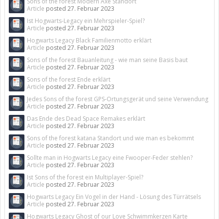
Sons of the forest Modern Axe Standort
Article
posted
27. Februar 2023
Ist Hogwarts-Legacy ein Mehrspieler-Spiel?
Article
posted
27. Februar 2023
Hogwarts Legacy Black Familienmotto erklärt
Article
posted
27. Februar 2023
Sons of the forest Bauanleitung - wie man seine Basis baut
Article
posted
27. Februar 2023
Sons of the forest Ende erklärt
Article
posted
27. Februar 2023
Jedes Sons of the forest GPS-Ortungsgerät und seine Verwendung
Article
posted
27. Februar 2023
Das Ende des Dead Space Remakes erklärt
Article
posted
27. Februar 2023
Sons of the forest katana Standort und wie man es bekommt
Article
posted
27. Februar 2023
Sollte man in Hogwarts Legacy eine Fwooper-Feder stehlen?
Article
posted
27. Februar 2023
Ist Sons of the forest ein Multiplayer-Spiel?
Article
posted
27. Februar 2023
Hogwarts Legacy Ein Vogel in der Hand - Lösung des Türrätsels
Article
posted
27. Februar 2023
Hogwarts Legacy Ghost of our Love Schwimmkerzen Karte