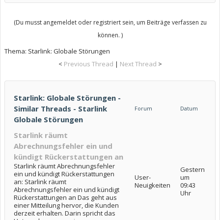
(Du musst angemeldet oder registriert sein, um Beiträge verfassen zu
können. )
Thema:
Starlink: Globale Störungen
<
Previous Thread
|
Next Thread
>
Starlink: Globale Störungen -
Similar Threads - Starlink
Forum
Datum
Globale Störungen
Starlink räumt
Abrechnungsfehler ein und
kündigt Rückerstattungen an
Starlink räumt Abrechnungsfehler
Gestern
ein und kündigt Rückerstattungen
User-
um
an: Starlink räumt
Neuigkeiten
09:43
Abrechnungsfehler ein und kündigt
Uhr
Rückerstattungen an Das geht aus
einer Mitteilung hervor, die Kunden
derzeit erhalten. Darin spricht das