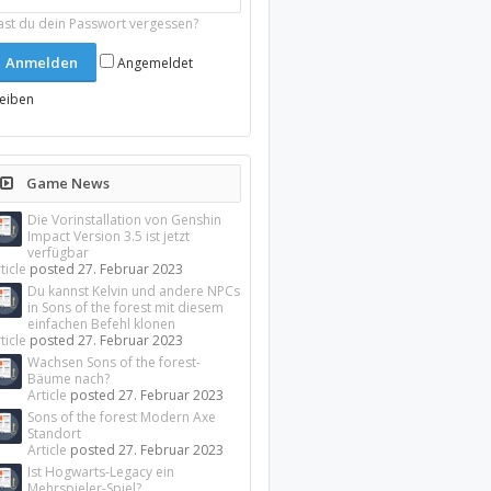
ast du dein Passwort vergessen?
Angemeldet
leiben
Game News
Die Vorinstallation von Genshin
Impact Version 3.5 ist jetzt
verfügbar
ticle
posted
27. Februar 2023
Du kannst Kelvin und andere NPCs
in Sons of the forest mit diesem
einfachen Befehl klonen
ticle
posted
27. Februar 2023
Wachsen Sons of the forest-
Bäume nach?
Article
posted
27. Februar 2023
Sons of the forest Modern Axe
Standort
Article
posted
27. Februar 2023
Ist Hogwarts-Legacy ein
Mehrspieler-Spiel?