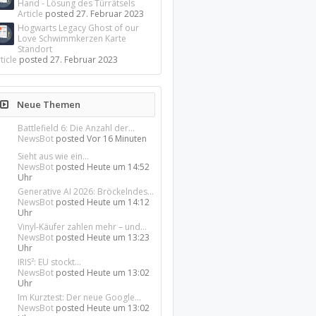
Hand - Lösung des Türrätsels
Article
posted
27. Februar 2023
Hogwarts Legacy Ghost of our
Love Schwimmkerzen Karte
Standort
ticle
posted
27. Februar 2023
Neue Themen
Battlefield 6: Die Anzahl der...
NewsBot
posted
Vor 16 Minuten
Sieht aus wie ein...
NewsBot
posted
Heute um 14:52
Uhr
Generative AI 2026: Bröckelndes...
NewsBot
posted
Heute um 14:12
Uhr
Vinyl-Käufer zahlen mehr – und...
NewsBot
posted
Heute um 13:23
Uhr
IRIS²: EU stockt...
NewsBot
posted
Heute um 13:02
Uhr
Im Kurztest: Der neue Google...
NewsBot
posted
Heute um 13:02