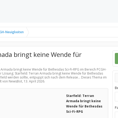
GH-Neuigkeiten
mada bringt keine Wende für
G
an Armada bringt keine Wende für Bethesdas Sci-Fi-RPG im Bereich
PCGH-
er Lösung; Starfield: Terran Armada bringt keine Wende für Bethesdas
rfield werden sollte, entpuppt sich nach dem Release... Dieses Thema im
llt von NewsBot,
13. April 2026
.
B
Starfield: Terran
Armada bringt keine
Wende für Bethesdas
P
Sci-Fi-RPG