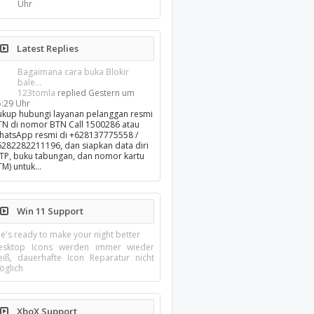
Uhr
Latest Replies
Bagaimana cara buka Blokir
bale...
123tomla
replied
Gestern um
5:29 Uhr
ukup hubungi layanan pelanggan resmi
TN di nomor BTN Call 1500286 atau
hatsApp resmi di +628137775558 /
6282282211196, dan siapkan data diri
KTP, buku tabungan, dan nomor kartu
TM) untuk…
Win 11 Support
e's ready to make your night better
esktop Icons werden immer wieder
eiß, dauerhafte Icon Reparatur nicht
öglich
XboX Support