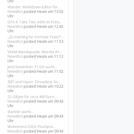
Uhr
Wander: Markdown-Editor für...
NewsBot
posted
Heute um 13:02
Uhr
GTA 6: Take-Two sieht im Preis...
NewsBot
posted
Heute um 12:42
Uhr
„Zu mächtig für normale Tests?“...
NewsBot
posted
Heute um 11:53
Uhr
VRAM-Wendepunkt: Würdet ihr...
NewsBot
posted
Heute um 11:12
Uhr
Jetzt bewerben: PCGH sucht...
NewsBot
posted
Heute um 11:02
Uhr
SMT und Hyper-Threading: So...
NewsBot
posted
Heute um 10:22
Uhr
22 GiByte für circa 460 Euro:...
NewsBot
posted
Heute um 09:43
Uhr
Starlink räumt...
NewsBot
posted
Heute um 09:43
Uhr
Wohntrend 2026: FlexiSpot...
NewsBot
posted
Heute um 09:43