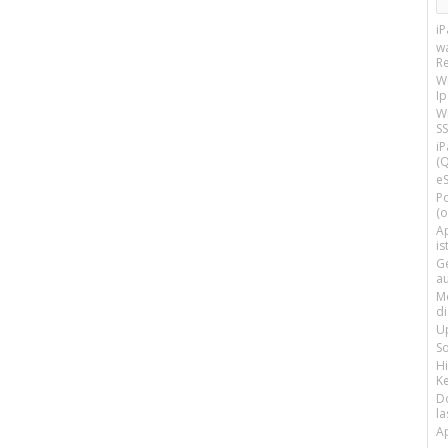
i
w
R
W
I
Wi
SS
i
(Q
e
P
(o
Ap
is
G
a
M
d
U
S
H
Ke
D
la
A