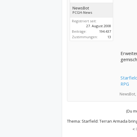
NewsBot
PCGH-News
Registriert seit:
27. August 2008
Beiträge:
194.437
Zustimmungen:
13
Erweite
gemisch
Starfie
RPG
NewsBot,
(Du mu
Thema:
Starfield: Terran Armada brin
<