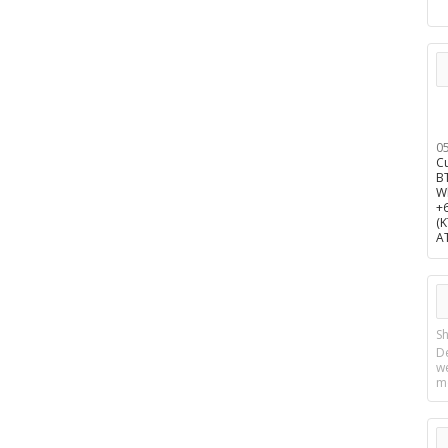
0
C
B
W
+
(
A
Sh
D
w
m