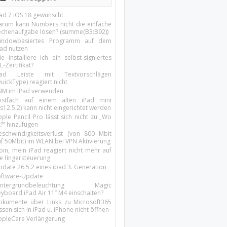
Pad 7 iOS 18 gewünscht
arum kann Numbers nicht die einfache
echenaufgabe lösen? (summe(B3:B92))
indowbasiertes Programm auf dem
pad nutzen
e installiere ich ein selbst-signiertes
L-Zertifikat?
Pad Leiste mit Textvorschlägen
uickType) reagiert nicht
SIM im iPad verwenden
ostfach auf einem alten iPad mini
s12.5.2) kann nicht eingerichtet werden
ple Pencil Pro lässt sich nicht zu „Wo
t?“ hinzufügen
eschwindigkeitsverlust (von 800 Mbit
uf 50Mbit) im WLAN bei VPN Aktivierung
oin, mein iPad reagiert nicht mehr auf
ie fingersteuerung
pdate 26.5.2 eines ipad 3. Generation
oftware-Update
intergrundbeleuchtung Magic
yboard iPad Air 11’’ M4 einschalten?
okumente über Links zu Microsoft365
ssen sich in iPad u. iPhone nicht öffnen
ppleCare Verlängerung