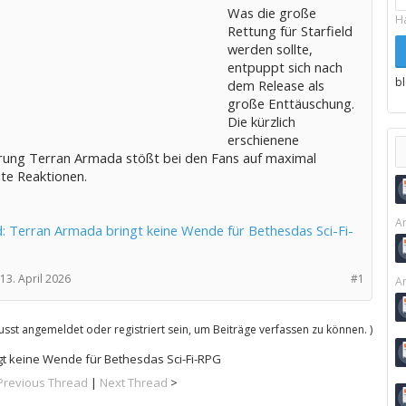
Was die große
H
Rettung für Starfield
werden sollte,
entpuppt sich nach
b
dem Release als
große Enttäuschung.
Die kürzlich
erschienene
rung Terran Armada stößt bei den Fans auf maximal
te Reaktionen.
Ar
ld: Terran Armada bringt keine Wende für Bethesdas Sci-Fi-
13. April 2026
#1
Ar
sst angemeldet oder registriert sein, um Beiträge verfassen zu können. )
gt keine Wende für Bethesdas Sci-Fi-RPG
Previous Thread
|
Next Thread
>