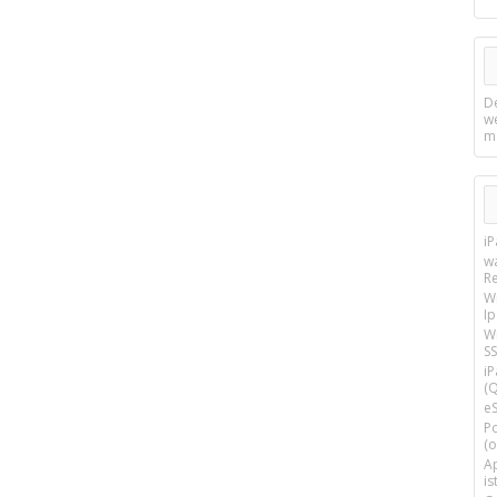
D
w
m
i
w
R
W
I
Wi
SS
i
(Q
e
P
(o
Ap
is