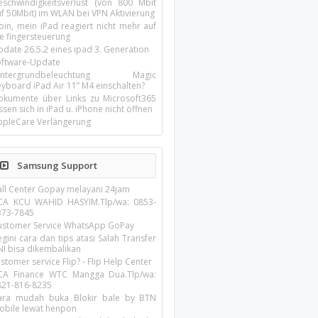
eschwindigkeitsverlust (von 800 Mbit
uf 50Mbit) im WLAN bei VPN Aktivierung
oin, mein iPad reagiert nicht mehr auf
ie fingersteuerung
pdate 26.5.2 eines ipad 3. Generation
oftware-Update
intergrundbeleuchtung Magic
yboard iPad Air 11’’ M4 einschalten?
okumente über Links zu Microsoft365
ssen sich in iPad u. iPhone nicht öffnen
ppleCare Verlängerung
Samsung Support
all Center Gopay melayani 24jam
CA KCU WAHID HASYIM.Tlp/wa: 0853-
373-7845
ustomer Service WhatsApp GoPay
gini cara dan tips atasi Salah Transfer
NI bisa dikembalikan
stomer service Flip? - Flip Help Center
CA Finance WTC Mangga Dua.Tlp/wa:
821-816-8235
ara mudah buka Blokir bale by BTN
obile lewat henpon