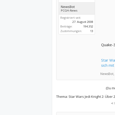
NewsBot
PCGH-News
Registriert seit:
27. August 2008
Beiträge:
194.352
Zustimmungen:
13
Quake-3
Star War
sich mit
NewsBot,
(Du mu
Thema:
Star Wars Jedi Knight 2: Über 2
<