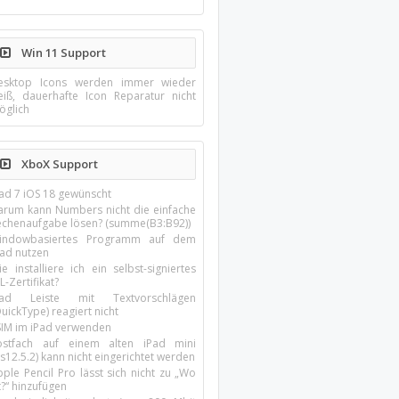
Win 11 Support
esktop Icons werden immer wieder
eiß, dauerhafte Icon Reparatur nicht
öglich
XboX Support
Pad 7 iOS 18 gewünscht
arum kann Numbers nicht die einfache
echenaufgabe lösen? (summe(B3:B92))
indowbasiertes Programm auf dem
pad nutzen
e installiere ich ein selbst-signiertes
L-Zertifikat?
Pad Leiste mit Textvorschlägen
uickType) reagiert nicht
SIM im iPad verwenden
ostfach auf einem alten iPad mini
s12.5.2) kann nicht eingerichtet werden
ple Pencil Pro lässt sich nicht zu „Wo
t?“ hinzufügen