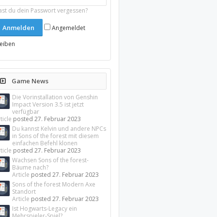
ast du dein Passwort vergessen?
Angemeldet
leiben
Game News
Die Vorinstallation von Genshin
Impact Version 3.5 ist jetzt
verfügbar
ticle
posted
27. Februar 2023
Du kannst Kelvin und andere NPCs
in Sons of the forest mit diesem
einfachen Befehl klonen
ticle
posted
27. Februar 2023
Wachsen Sons of the forest-
Bäume nach?
Article
posted
27. Februar 2023
Sons of the forest Modern Axe
Standort
Article
posted
27. Februar 2023
Ist Hogwarts-Legacy ein
Mehrspieler-Spiel?