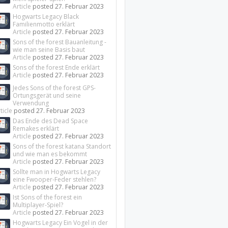
Article
posted
27. Februar 2023
Hogwarts Legacy Black
Familienmotto erklärt
Article
posted
27. Februar 2023
Sons of the forest Bauanleitung -
wie man seine Basis baut
Article
posted
27. Februar 2023
Sons of the forest Ende erklärt
Article
posted
27. Februar 2023
Jedes Sons of the forest GPS-
Ortungsgerät und seine
Verwendung
ticle
posted
27. Februar 2023
Das Ende des Dead Space
Remakes erklärt
Article
posted
27. Februar 2023
Sons of the forest katana Standort
und wie man es bekommt
Article
posted
27. Februar 2023
Sollte man in Hogwarts Legacy
eine Fwooper-Feder stehlen?
Article
posted
27. Februar 2023
Ist Sons of the forest ein
Multiplayer-Spiel?
Article
posted
27. Februar 2023
Hogwarts Legacy Ein Vogel in der