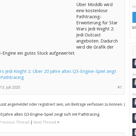
Über Moddb wird
H
eine kostenlose
Pathtracing-
Erweiterung für Star
b
Wars Jedi Knight 2:
Jedi Outcast
angeboten. Dadurch
wird die Grafik der
-Engine ein gutes Stück aufgewertet.
s Jedi Knight 2: Über 20 Jahre altes Q3-Engine-Spiel zeigt
Ar
 Pathtracing
13. Juli 2025
#1
Ar
sst angemeldet oder registriert sein, um Beiträge verfassen zu können. )
0 Jahre altes Q3-Engine-Spiel zeigt sich mit Pathtracing
Previous Thread
|
Next Thread
>