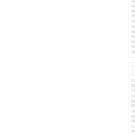
G
a
M
d
U
S
H
Ke
D
la
A
C
B
7
C
Be
B
cu
B
0
C
m