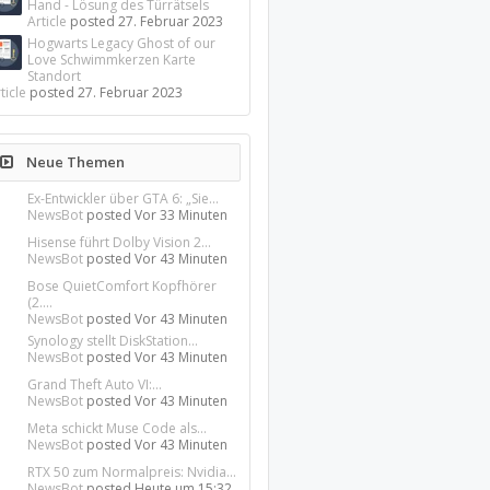
Hand - Lösung des Türrätsels
Article
posted
27. Februar 2023
Hogwarts Legacy Ghost of our
Love Schwimmkerzen Karte
Standort
ticle
posted
27. Februar 2023
Neue Themen
Ex-Entwickler über GTA 6: „Sie...
NewsBot
posted
Vor 33 Minuten
Hisense führt Dolby Vision 2...
NewsBot
posted
Vor 43 Minuten
Bose QuietComfort Kopfhörer
(2....
NewsBot
posted
Vor 43 Minuten
Synology stellt DiskStation...
NewsBot
posted
Vor 43 Minuten
Grand Theft Auto VI:...
NewsBot
posted
Vor 43 Minuten
Meta schickt Muse Code als...
NewsBot
posted
Vor 43 Minuten
RTX 50 zum Normalpreis: Nvidia...
NewsBot
posted
Heute um 15:32