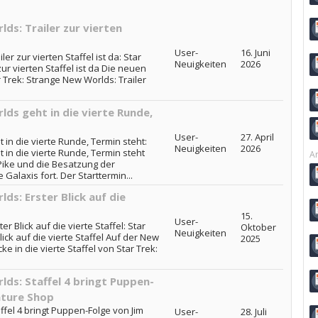
ds: Trailer zur vierten
User-
16. Juni
er zur vierten Staffel ist da: Star
Neuigkeiten
2026
ur vierten Staffel ist da Die neuen
ar Trek: Strange New Worlds: Trailer
ds geht in die vierte Runde,
User-
27. April
 in die vierte Runde, Termin steht:
Neuigkeiten
2026
 in die vierte Runde, Termin steht
Ar
Pike und die Besatzung der
 Galaxis fort. Der Starttermin...
ds: Erster Blick auf die
15.
User-
r Blick auf die vierte Staffel: Star
Oktober
Neuigkeiten
ick auf die vierte Staffel Auf der New
2025
e in die vierte Staffel von Star Trek:
ds: Staffel 4 bringt Puppen-
ature Shop
ffel 4 bringt Puppen-Folge von Jim
User-
28. Juli