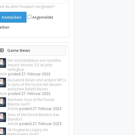
ast du dein Passwort vergessen?
Angemeldet
leiben
Game News
Die Vorinstallation von Genshin
Impact Version 3.5 ist jetzt
verfügbar
ticle
posted
27. Februar 2023
Du kannst Kelvin und andere NPCs
in Sons of the forest mit diesem
einfachen Befehl klonen
ticle
posted
27. Februar 2023
Wachsen Sons of the forest-
Bäume nach?
Article
posted
27. Februar 2023
Sons of the forest Modern Axe
Standort
Article
posted
27. Februar 2023
Ist Hogwarts-Legacy ein
Mehrspieler-Spiel?