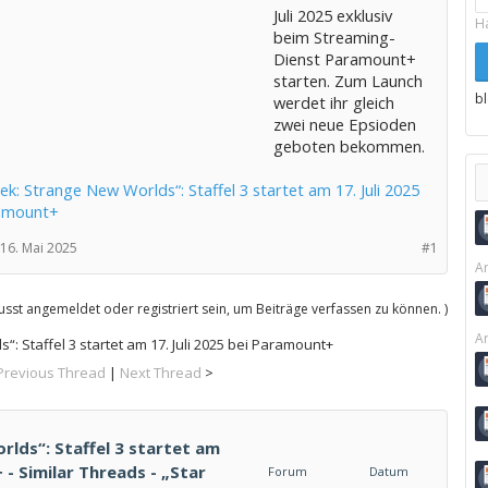
Juli 2025 exklusiv
H
beim Streaming-
Dienst Paramount+
starten. Zum Launch
b
werdet ihr gleich
zwei neue Epsioden
geboten bekommen.
ek: Strange New Worlds“: Staffel 3 startet am 17. Juli 2025
amount+
16. Mai 2025
#1
Ar
sst angemeldet oder registriert sein, um Beiträge verfassen zu können. )
Ar
“: Staffel 3 startet am 17. Juli 2025 bei Paramount+
Previous Thread
|
Next Thread
>
lds“: Staffel 3 startet am
 - Similar Threads - „Star
Forum
Datum