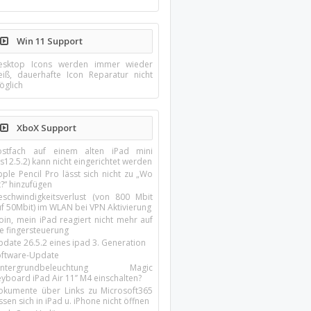
Win 11 Support
esktop Icons werden immer wieder
eiß, dauerhafte Icon Reparatur nicht
öglich
XboX Support
ostfach auf einem alten iPad mini
s12.5.2) kann nicht eingerichtet werden
ple Pencil Pro lässt sich nicht zu „Wo
t?“ hinzufügen
eschwindigkeitsverlust (von 800 Mbit
uf 50Mbit) im WLAN bei VPN Aktivierung
oin, mein iPad reagiert nicht mehr auf
ie fingersteuerung
pdate 26.5.2 eines ipad 3. Generation
oftware-Update
intergrundbeleuchtung Magic
yboard iPad Air 11’’ M4 einschalten?
okumente über Links zu Microsoft365
ssen sich in iPad u. iPhone nicht öffnen