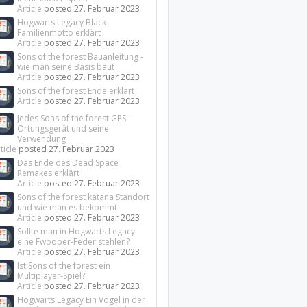
Article
posted
27. Februar 2023
Hogwarts Legacy Black
Familienmotto erklärt
Article
posted
27. Februar 2023
Sons of the forest Bauanleitung -
wie man seine Basis baut
Article
posted
27. Februar 2023
Sons of the forest Ende erklärt
Article
posted
27. Februar 2023
Jedes Sons of the forest GPS-
Ortungsgerät und seine
Verwendung
ticle
posted
27. Februar 2023
Das Ende des Dead Space
Remakes erklärt
Article
posted
27. Februar 2023
Sons of the forest katana Standort
und wie man es bekommt
Article
posted
27. Februar 2023
Sollte man in Hogwarts Legacy
eine Fwooper-Feder stehlen?
Article
posted
27. Februar 2023
Ist Sons of the forest ein
Multiplayer-Spiel?
Article
posted
27. Februar 2023
Hogwarts Legacy Ein Vogel in der