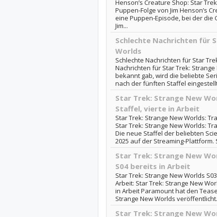
Henson’s Creature Shop: Star Trek:
Puppen-Folge von Jim Henson’s Cre
eine Puppen-Episode, bei der die 
Jim...
Schlechte Nachrichten für 
Worlds
Schlechte Nachrichten für Star Tr
Nachrichten für Star Trek: Strang
bekannt gab, wird die beliebte Ser
nach der fünften Staffel eingestell
Star Trek: Strange New Worl
Staffel, vierte in Arbeit
Star Trek: Strange New Worlds: Traile
Star Trek: Strange New Worlds: Trail
Die neue Staffel der beliebten Scien
2025 auf der Streaming-Plattform. St
Star Trek: Strange New Worl
S04 bereits in Arbeit
Star Trek: Strange New Worlds S03: 
Arbeit: Star Trek: Strange New Worl
in Arbeit Paramount hat den Teaser 
Strange New Worlds veröffentlicht. D
Star Trek: Strange New Wor