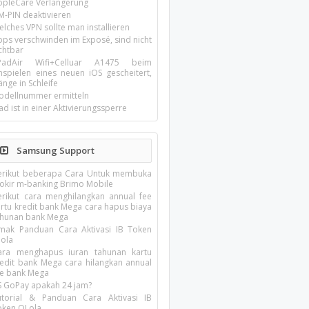
ppleCare Verlängerung
M-PIN deaktivieren
lches VPN sollte man installieren
pps verschwinden im Exposé, sind nicht
chtbar
-PadAir Wifi+Celluar A1475 beim
inspielen eines neuen iOS gescheitert,
nge in Schleife
odellnummer ermitteln
ad ist in einer Aktivierungssperre
Samsung Support
erikut beberapa Cara Untuk membuka
lokir m-banking Brimo Mobile
erikut cara menghilangkan annual fee
artu kredit bank Mega cara hapus biaya
ahunan bank Mega
imak Panduan Cara Aktivasi IB Token
lola
ara menghapus iuran tahunan kartu
redit bank Mega cara hilangkan annual
ee bank Mega
S GoPay apakah 24 jam?
utorial & Panduan Cara Aktivasi IB
oken QLola