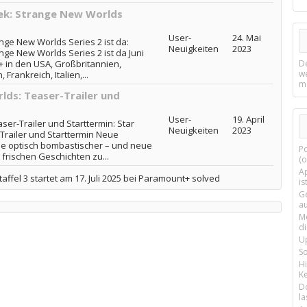
Trek: Strange New Worlds
User-
24. Mai
range New Worlds Series 2 ist da:
Neuigkeiten
2023
range New Worlds Series 2 ist da Juni
+ in den USA, Großbritannien,
D
w
 Frankreich, Italien,...
m
lds: Teaser-Trailer und
User-
19. April
ser-Trailer und Starttermin: Star
Neuigkeiten
2023
Trailer und Starttermin Neue
e optisch bombastischer – und neue
P
frischen Geschichten zu...
(o
Ap
affel 3 startet am 17. Juli 2025 bei Paramount+ solved
is
G
a
M
d
U
S
H
Ke
D
la