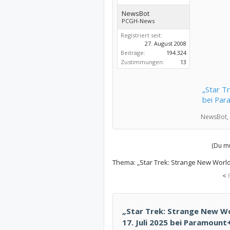
NewsBot
PCGH-News
Registriert seit:
27. August 2008
Beiträge:
194.324
Zustimmungen:
13
„Star Tr
bei Par
NewsBot,
(Du mu
Thema:
„Star Trek: Strange New Worlds
<
„Star Trek: Strange New Wor
17. Juli 2025 bei Paramount+