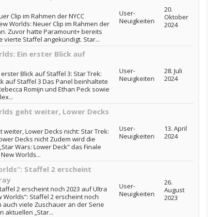
20.
User-
euer Clip im Rahmen der NYCC
Oktober
Neuigkeiten
 New Worlds: Neuer Clip im Rahmen der
2024
 an. Zuvor hatte Paramount+ bereits
vierte Staffel angekündigt. Star...
ds: Ein erster Blick auf
User-
28. Juli
rster Blick auf Staffel 3: Star Trek:
Neuigkeiten
2024
ck auf Staffel 3 Das Panel beinhaltete
 Rebecca Romijn und Ethan Peck sowie
ex...
lds geht weiter, Lower Decks
User-
13. April
 weiter, Lower Decks nicht: Star Trek:
Neuigkeiten
2024
ower Decks nicht Zudem wird die
„Star Wars: Lower Deck“ das Finale
e New Worlds...
lds“: Staffel 2 erscheint
ray
26.
User-
affel 2 erscheint noch 2023 auf Ultra
August
Neuigkeiten
 Worlds“: Staffel 2 erscheint noch
2023
n auch viele Zuschauer an der Serie
 aktuellen „Star...