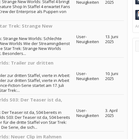
 Strange New Worlds: Staffel 4 bringt
Neuigkeiten
2025
ature Shop In Staffel 4 erwartet Fans
Crew der Enterprise als Puppen von
Star Trek: Strange New
Ar
User-
13. Juni
ek: Strange New Worlds: Schlechte
Neuigkeiten
2025
e New Worlds Wie der Streamingdienst
ie Star Trek: Strange New Worlds
t. Besonders...
ds: Trailer zur dritten
User-
10. Juni
r zur dritten Staffel, vierte in Arbeit:
Neuigkeiten
2025
er zur dritten Staffel, vierte in Arbeit
ce-Fiction-Serie startet am 17. Juli
ar Trek:...
ds S03: Der Teaser ist da,
User-
3. April
Der Teaser ist da, S04 bereits in
Neuigkeiten
2025
ds S03: Der Teaser ist da, S04 bereits
für die dritte Staffel von Star Trek:
ie Serie, die sich...
lds: Neuer Clip im Rahmen