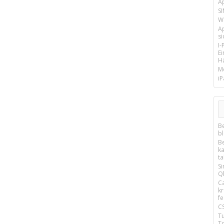
A
SI
We
A
si
I
E
Hä
M
iP
B
b
B
k
t
S
Q
C
k
f
C
T
T