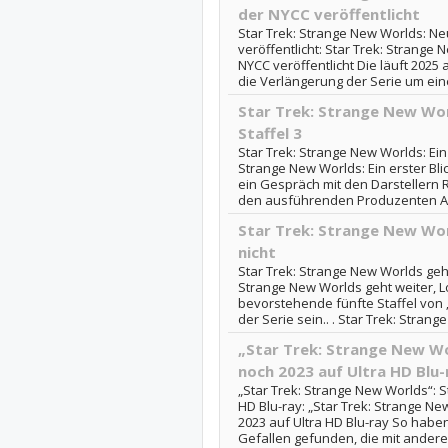
der NYCC veröffentlicht
Star Trek: Strange New Worlds: N
veröffentlicht: Star Trek: Strange
NYCC veröffentlicht Die läuft 2025
die Verlängerung der Serie um eine 
Star Trek: Strange New Worl
Staffel 3
Star Trek: Strange New Worlds: Ein e
Strange New Worlds: Ein erster Bli
ein Gespräch mit den Darstellern
den ausführenden Produzenten Al
Star Trek: Strange New Wor
nicht
Star Trek: Strange New Worlds geht
Strange New Worlds geht weiter, L
bevorstehende fünfte Staffel von 
der Serie sein.. . Star Trek: Strang
„Star Trek: Strange New Wor
noch 2023 auf Ultra HD Blu-
„Star Trek: Strange New Worlds“: St
HD Blu-ray: „Star Trek: Strange New
2023 auf Ultra HD Blu-ray So habe
Gefallen gefunden, die mit anderen