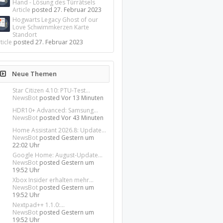
Hand - Lösung des Türrätsels
Article
posted
27. Februar 2023
Hogwarts Legacy Ghost of our
Love Schwimmkerzen Karte
Standort
ticle
posted
27. Februar 2023
Neue Themen
Star Citizen 4.10: PTU-Test...
NewsBot
posted
Vor 13 Minuten
HDR10+ Advanced: Samsung...
NewsBot
posted
Vor 43 Minuten
Home Assistant 2026.8: Update...
NewsBot
posted
Gestern um
22:02 Uhr
Google Home: August-Update...
NewsBot
posted
Gestern um
19:52 Uhr
Xbox Insider erhalten mehr...
NewsBot
posted
Gestern um
19:52 Uhr
Nextpad++ 1.1.0:...
NewsBot
posted
Gestern um
19:52 Uhr