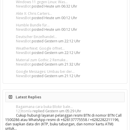
Windows 11 gegen Linux: Was...
NewsBot
posted
Heute um 06:32 Uhr
Akte X: Chris Carters...
NewsBot
posted
Heute um 00:12 Uhr
Humble Bundle für...
NewsBot
posted
Heute um 00:12 Uhr
Deutscher Einzelhandel...
NewsBot
posted
Gestern um 22:12 Uhr
WeatherNext: Google öffnet...
NewsBot
posted
Gestern um 22:12 Uhr
Material zum Gothic 2 Remake...
NewsBot
posted
Gestern um 21:32 Uhr
Google Messages: Umbau bei der...
NewsBot
posted
Gestern um 21:12 Uhr
Latest Replies
Bagaimana cara buka Blokir bale...
123tomla
replied
Gestern um 05:29 Uhr
Cukup hubungi layanan pelanggan resmi BTN di nomor BTN Call
1500286 atau WhatsApp resmi di +628137775558 / +6282282211196,
dan siapkan data diri (KTP, buku tabungan, dan nomor kartu ATM)
untuk…