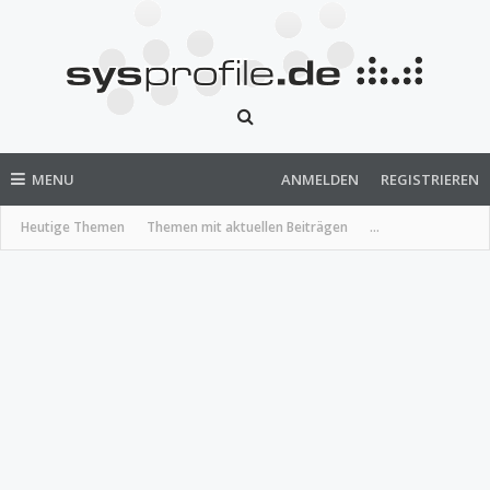
MENU
ANMELDEN
REGISTRIEREN
Heutige Themen
Themen mit aktuellen Beiträgen
...