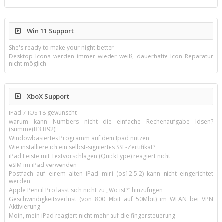
Win 11 Support
She's ready to make your night better
Desktop Icons werden immer wieder weiß, dauerhafte Icon Reparatur
nicht möglich
XboX Support
iPad 7 iOS 18 gewünscht
warum kann Numbers nicht die einfache Rechenaufgabe lösen?
(summe(B3:B92))
Windowbasiertes Programm auf dem Ipad nutzen
Wie installiere ich ein selbst-signiertes SSL-Zertifikat?
iPad Leiste mit Textvorschlägen (QuickType) reagiert nicht
eSIM im iPad verwenden
Postfach auf einem alten iPad mini (os12.5.2) kann nicht eingerichtet
werden
Apple Pencil Pro lässt sich nicht zu „Wo ist?“ hinzufügen
Geschwindigkeitsverlust (von 800 Mbit auf 50Mbit) im WLAN bei VPN
Aktivierung
Moin, mein iPad reagiert nicht mehr auf die fingersteuerung