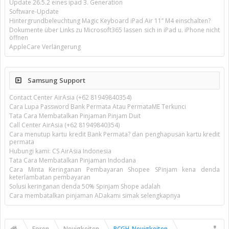
Update 26.5.2 eines ipad 3. Generation
Software-Update
Hintergrundbeleuchtung Magic Keyboard iPad Air 11’’ M4 einschalten?
Dokumente über Links zu Microsoft365 lassen sich in iPad u. iPhone nicht
öffnen
AppleCare Verlängerung
Samsung Support
Contact Center AirAsia (+62 81949840354)
Cara Lupa Password Bank Permata Atau PermataME Terkunci
Tata Cara Membatalkan Pinjaman Pinjam Duit
Call Center AirAsia (+62 81949840354)
Cara menutup kartu kredit Bank Permata? dan penghapusan kartu kredit
permata
Hubungi kami: CS AirAsia Indonesia
Tata Cara Membatalkan Pinjaman Indodana
Cara Minta Keringanan Pembayaran Shopee SPinjam kena denda
keterlambatan pembayaran
Solusi keringanan denda 50% Spinjam Shope adalah
Cara membatalkan pinjaman ADakami simak selengkapnya
Foren
Neuigkeiten
PCGH-Neuigkeiten