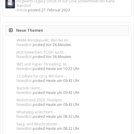
Hogwarts Legacy Ghost of our Love Schwimmkerzen Karte
Standort
Article
posted
27. Februar 2023
Neue Themen
VRAM-Wendepunkt: Würdet ihr...
NewsBot
posted
Vor 26 Minuten
Jetzt bewerben: PCGH sucht...
NewsBot
posted
Vor 36 Minuten
SMT und Hyper-Threading: So...
NewsBot
posted
Heute um 10:22 Uhr
22 GiByte für circa 460 Euro:...
NewsBot
posted
Heute um 09:43 Uhr
Starlink räumt...
NewsBot
posted
Heute um 09:43 Uhr
Wohntrend 2026: FlexiSpot...
NewsBot
posted
Heute um 09:43 Uhr
WhatsApp erleichtert...
NewsBot
posted
Heute um 08:32 Uhr
Saug- und Wischroboter:...
NewsBot
posted
Heute um 08:32 Uhr