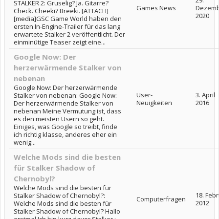
29.
STALKER 2: Gruselig? Ja. Gitarre?
Games News
Dezemb
Check. Cheeki? Breeki. [ATTACH]
2020
[media]GSC Game World haben den
ersten In-Engine-Trailer für das lang
erwartete Stalker 2 veröffentlicht. Der
einminütige Teaser zeigt eine...
Google Now: Der
herzerwärmende Stalker von
nebenan
Google Now: Der herzerwärmende
User-
3. April
Stalker von nebenan: Google Now:
Neuigkeiten
2016
Der herzerwärmende Stalker von
nebenan Meine Vermutung ist, dass
es den meisten Usern so geht.
Einiges, was Google so treibt, finde
ich richtig klasse, anderes eher ein
wenig...
Welche Mods sind die besten
für Stalker Shadow of
Chernobyl?
Welche Mods sind die besten für
18. Feb
Stalker Shadow of Chernobyl?:
Computerfragen
2012
Welche Mods sind die besten für
Stalker Shadow of Chernobyl? Hallo