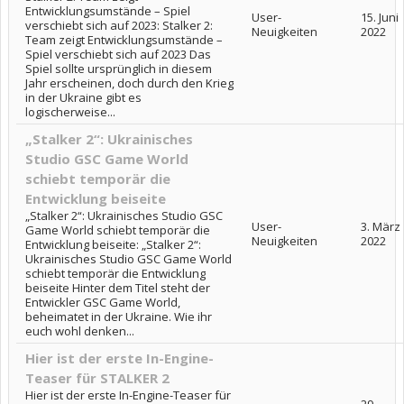
Entwicklungsumstände – Spiel
User-
15. Juni
verschiebt sich auf 2023: Stalker 2:
Neuigkeiten
2022
Team zeigt Entwicklungsumstände –
Spiel verschiebt sich auf 2023 Das
Spiel sollte ursprünglich in diesem
Jahr erscheinen, doch durch den Krieg
in der Ukraine gibt es
logischerweise...
„Stalker 2“: Ukrainisches
Studio GSC Game World
schiebt temporär die
Entwicklung beiseite
„Stalker 2“: Ukrainisches Studio GSC
User-
3. März
Game World schiebt temporär die
Neuigkeiten
2022
Entwicklung beiseite: „Stalker 2“:
Ukrainisches Studio GSC Game World
schiebt temporär die Entwicklung
beiseite Hinter dem Titel steht der
Entwickler GSC Game World,
beheimatet in der Ukraine. Wie ihr
euch wohl denken...
Hier ist der erste In-Engine-
Teaser für STALKER 2
Hier ist der erste In-Engine-Teaser für