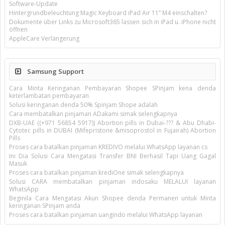
Software-Update
Hintergrundbeleuchtung Magic Keyboard iPad Air 11’’ M4 einschalten?
Dokumente über Links zu Microsoft365 lassen sich in iPad u. iPhone nicht
öffnen
AppleCare Verlängerung
Samsung Support
Cara Minta Keringanan Pembayaran Shopee SPinjam kena denda
keterlambatan pembayaran
Solusi keringanan denda 50% Spinjam Shope adalah
Cara membatalkan pinjaman ADakami simak selengkapnya
DXB-UAE ((+971 56854 5917)) Abortion pills in Dubai-??? & Abu Dhabi-
Cytotec pills in DUBAI (Mifepristone &misoprostol in Fujairah) Abortion
Pills
Proses cara batalkan pinjaman KREDIVO melalui WhatsApp layanan cs
Ini Dia Solusi Cara Mengatasi Transfer BNI Berhasil Tapi Uang Gagal
Masuk
Proses cara batalkan pinjaman krediOne simak selengkapnya
Solusi CARA membatalkan pinjaman indosaku MELALUI layanan
WhatsApp
Beginila Cara Mengatasi Akun Shopee denda Permanen untuk Minta
keringanan SPinjam anda
Proses cara batalkan pinjaman uangindo melalui WhatsApp layanan