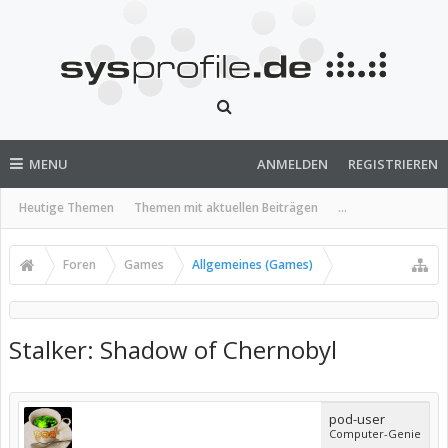
MENU
ANMELDEN
REGISTRIEREN
Heutige Themen
Themen mit aktuellen Beiträgen
...
Foren
Games
Allgemeines (Games)
Stalker: Shadow of Chernobyl
pod-user
Computer-Genie