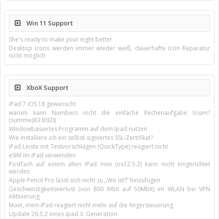
Win 11 Support
She's ready to make your night better
Desktop Icons werden immer wieder weiß, dauerhafte Icon Reparatur
nicht möglich
XboX Support
iPad 7 iOS 18 gewünscht
warum kann Numbers nicht die einfache Rechenaufgabe lösen?
(summe(B3:B92))
Windowbasiertes Programm auf dem Ipad nutzen
Wie installiere ich ein selbst-signiertes SSL-Zertifikat?
iPad Leiste mit Textvorschlägen (QuickType) reagiert nicht
eSIM im iPad verwenden
Postfach auf einem alten iPad mini (os12.5.2) kann nicht eingerichtet
werden
Apple Pencil Pro lässt sich nicht zu „Wo ist?“ hinzufügen
Geschwindigkeitsverlust (von 800 Mbit auf 50Mbit) im WLAN bei VPN
Aktivierung
Moin, mein iPad reagiert nicht mehr auf die fingersteuerung
Update 26.5.2 eines ipad 3. Generation