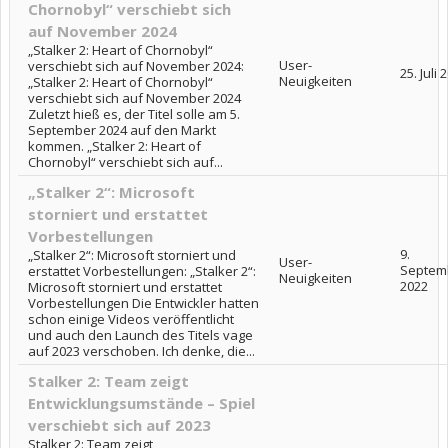
Chornobyl“ verschiebt sich
auf November 2024
„Stalker 2: Heart of Chornobyl“
User-
verschiebt sich auf November 2024:
25. Juli 
Neuigkeiten
„Stalker 2: Heart of Chornobyl“
verschiebt sich auf November 2024
Zuletzt hieß es, der Titel solle am 5.
September 2024 auf den Markt
kommen. „Stalker 2: Heart of
Chornobyl“ verschiebt sich auf...
„Stalker 2“: Microsoft
storniert und erstattet
Vorbestellungen
9.
„Stalker 2“: Microsoft storniert und
User-
Septem
erstattet Vorbestellungen: „Stalker 2“:
Neuigkeiten
2022
Microsoft storniert und erstattet
Vorbestellungen Die Entwickler hatten
schon einige Videos veröffentlicht
und auch den Launch des Titels vage
auf 2023 verschoben. Ich denke, die...
Stalker 2: Team zeigt
Entwicklungsumstände – Spiel
verschiebt sich auf 2023
Stalker 2: Team zeigt