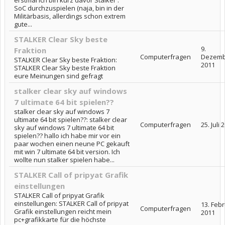
erstmal Ich bin kurz davor Stalker :
SoC durchzuspielen (naja, bin in der
Militärbasis, allerdings schon extrem
gute...
STALKER Clear Sky beste
9.
Fraktion
Computerfragen
Dezemb
STALKER Clear Sky beste Fraktion:
2011
STALKER Clear Sky beste Fraktion
eure Meinungen sind gefragt
stalker clear sky auf windows
7 ultimate 64 bit spielen??
stalker clear sky auf windows 7
ultimate 64 bit spielen??: stalker clear
Computerfragen
25. Juli 
sky auf windows 7 ultimate 64 bit
spielen?? hallo ich habe mir vor ein
paar wochen einen neune PC gekauft
mit win 7 ultimate 64 bit version. Ich
wollte nun stalker spielen habe...
STALKER Call of pripyat Grafik
einstellungen
STALKER Call of pripyat Grafik
einstellungen: STALKER Call of pripyat
13. Feb
Computerfragen
Grafik einstellungen reicht mein
2011
pc+grafikkarte für die höchste