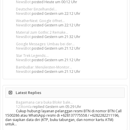
NewsBot
posted
Heute um 00:12 Uhr
Deutscher Einzelhandel...
NewsBot
posted
Gestern um 22:12 Uhr
WeatherNext: Google öffnet...
NewsBot
posted
Gestern um 22:12 Uhr
Material zum Gothic 2 Remake...
NewsBot
posted
Gestern um 21:32 Uhr
Google Messages: Umbau bei der...
NewsBot
posted
Gestern um 21:12 Uhr
Star Trek Legends:...
NewsBot
posted
Gestern um 21:12 Uhr
BambuBar: Menüleisten-Monitor...
NewsBot
posted
Gestern um 21:12 Uhr
Latest Replies
Bagaimana cara buka Blokir bale...
123tomla
replied
Gestern um 05:29 Uhr
Cukup hubungi layanan pelanggan resmi BTN di nomor BTN Call
1500286 atau WhatsApp resmi di +628137775558 / +6282282211196,
dan siapkan data diri (KTP, buku tabungan, dan nomor kartu ATM)
untuk…