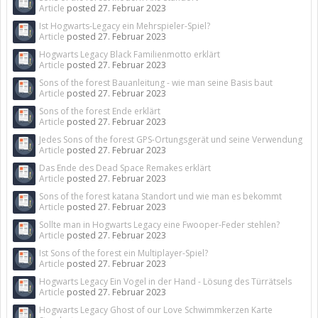
Article
posted
27. Februar 2023
Ist Hogwarts-Legacy ein Mehrspieler-Spiel?
Article
posted
27. Februar 2023
Hogwarts Legacy Black Familienmotto erklärt
Article
posted
27. Februar 2023
Sons of the forest Bauanleitung - wie man seine Basis baut
Article
posted
27. Februar 2023
Sons of the forest Ende erklärt
Article
posted
27. Februar 2023
Jedes Sons of the forest GPS-Ortungsgerät und seine Verwendung
Article
posted
27. Februar 2023
Das Ende des Dead Space Remakes erklärt
Article
posted
27. Februar 2023
Sons of the forest katana Standort und wie man es bekommt
Article
posted
27. Februar 2023
Sollte man in Hogwarts Legacy eine Fwooper-Feder stehlen?
Article
posted
27. Februar 2023
Ist Sons of the forest ein Multiplayer-Spiel?
Article
posted
27. Februar 2023
Hogwarts Legacy Ein Vogel in der Hand - Lösung des Türrätsels
Article
posted
27. Februar 2023
Hogwarts Legacy Ghost of our Love Schwimmkerzen Karte