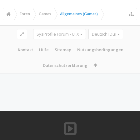
Foren
Games
Allgemeines (Games)
SysProfile Forum - UI.X
Deutsch [Du]
Kontakt
Hilfe
Sitemap
Nutzungsbedingungen
Datenschutzerklärung