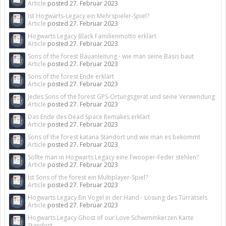
Article
posted
27. Februar 2023
Ist Hogwarts-Legacy ein Mehrspieler-Spiel?
Article
posted
27. Februar 2023
Hogwarts Legacy Black Familienmotto erklärt
Article
posted
27. Februar 2023
Sons of the forest Bauanleitung - wie man seine Basis baut
Article
posted
27. Februar 2023
Sons of the forest Ende erklärt
Article
posted
27. Februar 2023
Jedes Sons of the forest GPS-Ortungsgerät und seine Verwendung
Article
posted
27. Februar 2023
Das Ende des Dead Space Remakes erklärt
Article
posted
27. Februar 2023
Sons of the forest katana Standort und wie man es bekommt
Article
posted
27. Februar 2023
Sollte man in Hogwarts Legacy eine Fwooper-Feder stehlen?
Article
posted
27. Februar 2023
Ist Sons of the forest ein Multiplayer-Spiel?
Article
posted
27. Februar 2023
Hogwarts Legacy Ein Vogel in der Hand - Lösung des Türrätsels
Article
posted
27. Februar 2023
Hogwarts Legacy Ghost of our Love Schwimmkerzen Karte
Standort