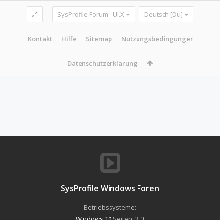
SysProfile Forum - UI.X
Deutsch [Du]
Kontakt
Hilfe
Sitemap
Nutzungsbedingungen
Datenschutzerklärung
SysProfile Windows Foren
Betriebssysteme:
Windows 10
Seiten:
2
,
3