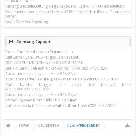
Software-Update
Hintergrundbeleuchtung Magic Keyboard iPad Air 11’’ M4 einschalten?
Dokumente über Links zu Microsoft365 lassen sich in iPad u. iPhone nicht
öffnen
AppleCare Verlängerung
Samsung Support
Simak Cara Membatalkan Pinjaman Julo
Call Center Bank BWS-Pengaduan Nasabah
BCA KCU THAMRIN.Tlp/wa: (+62) 8218168235
Berikut Cara Ubah nama tiket Agoda.Tlp/wa:082144377824
Customer service layanan Halo BCA 24jam
Tips cara Reschedule tiket pesawat Air Asia.Tlp/wa:082144377824
Cara koreksi Tanggal lahir pada tiket pesawat Batik
Air,Tlp/wa:082144377824
Customer service layanan Halo BCA 24jam
Nomor layanan Resmi Halo BCA Cs 24Jam
Cara koreksi nama tiket pesawat Batik Air,Tlp/wa:082144377824
Foren
Neuigkeiten
PCGH-Neuigkeiten