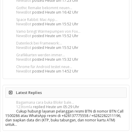
NewsBot
posted
Heute um 17:23 Uhr
Gothic Remake bekommt neuen...
NewsBot
posted
Heute um 16:42 Uhr
Space Rabbit: Mac-App...
NewsBot
posted
Heute um 15:52 Uhr
Vamo bringt Wärmepumpen von Fox...
NewsBot
posted
Heute um 15:52 Uhr
Datenleck bei Framework:...
NewsBot
posted
Heute um 15:52 Uhr
Grafikkarten werden immer...
NewsBot
posted
Heute um 15:32 Uhr
Chrome für Android testet neue...
NewsBot
posted
Heute um 14:52 Uhr
Latest Replies
Bagaimana cara buka Blokir bale...
123tomla
replied
Heute um 05:29 Uhr
Cukup hubungi layanan pelanggan resmi BTN di nomor BTN Call
1500286 atau WhatsApp resmi di +628137775558 / +6282282211196,
dan siapkan data diri (KTP, buku tabungan, dan nomor kartu ATM)
untuk…