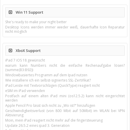
Win 11 Support
She's ready to make your night better
Desktop Icons werden immer wieder weiß, dauerhafte Icon Reparatur
nicht möglich
XboX Support
iPad 7 iOS 18 gewünscht
warum kann Numbers nicht die einfache Rechenaufgabe lösen?
(summe(B3:B92))
Windowbasiertes Programm auf dem Ipad nutzen
Wie installiere ich ein selbst-signiertes SSL-Zertifikat?
iPad Leiste mit Textvorschlägen (QuickType) reagiert nicht
eSIM im iPad verwenden
Postfach auf einem alten iPad mini (os12.5.2) kann nicht eingerichtet
werden
Apple Pencil Pro lässt sich nicht zu „Wo ist?“ hinzufügen
Geschwindigkeitsverlust (von 800 Mbit auf 50Mbit) im WLAN bei VPN
Aktivierung
Moin, mein iPad reagiert nicht mehr auf die fingersteuerung
Update 26.5.2 eines ipad 3. Generation