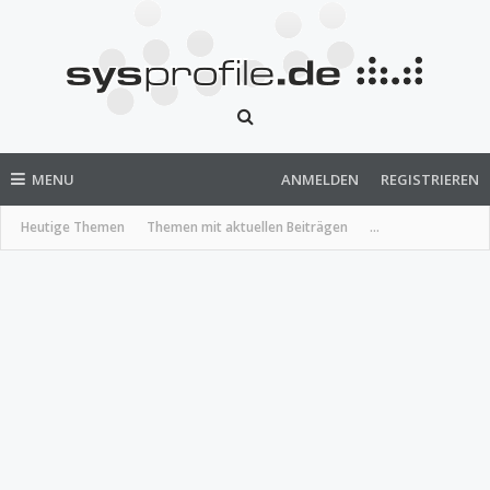
MENU
ANMELDEN
REGISTRIEREN
Heutige Themen
Themen mit aktuellen Beiträgen
...