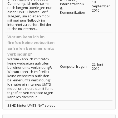
10.
Community, ich möchte mir
Internettechnik
September
nach langem überlegen nun
&
2010
einen UMTS Flatrate Tarif
Kommunikation
zulegen, um so eben mobil
mit meinem Netbook im
Internhet zu surfen. Bei der
Suche im Internet...
Warum kann ich im
firefox keine webseiten
aufrufen bei einer umts
verbindung?
Warum kann ich im firefox
keine webseiten aufrufen
22. Juni
Computerfragen
bei einer umts verbindung?:
2010
Warum kann ich im firefox
keine webseiten aufrufen
bei einer umts verbindung?
Ich habe ein internes UMTS
modul und nutze damit fonic
tagesflat. seit ein paar tagen
kann ich damit nur...
SSHD hinter UMTS-NAT solved