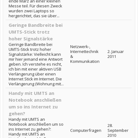
ende März an einer kleinen
Messe teil. Für diesen Zweck
wurden zwei Laptops so
hergerichtet, das sie über...
Geringe Bandbreite bei
UMTS-Stick trotz
hoher Signalstärke
Geringe Bandbreite bei
Netzwerk-,
UMTS-Stick trotz hoher
Internettechnik
2. Januar
Signalstärke: Vielleicht kann
&
2011
mir hier jemand eine Antwort
Kommunikation
geben. Ich verstehe es nicht,
ich bin mit einer aktiven USB
Verlängerung über einen
Internet Stick im Internet. Die
Verlängerung (Wohnung mit...
Handy mit UMTS an
Notebook anschließen
um so ins Internet zu
gehen?
Handy mit UMTS an
Notebook anschließen um so
28.
ins Internet zu gehen?:
Computerfragen
September
Handy mit UMTS an
2010