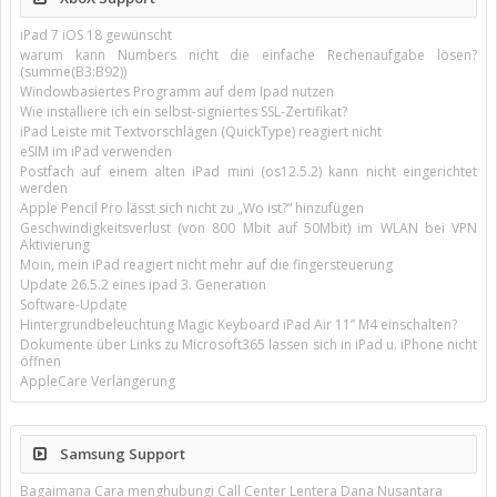
iPad 7 iOS 18 gewünscht
warum kann Numbers nicht die einfache Rechenaufgabe lösen?
(summe(B3:B92))
Windowbasiertes Programm auf dem Ipad nutzen
Wie installiere ich ein selbst-signiertes SSL-Zertifikat?
iPad Leiste mit Textvorschlägen (QuickType) reagiert nicht
eSIM im iPad verwenden
Postfach auf einem alten iPad mini (os12.5.2) kann nicht eingerichtet
werden
Apple Pencil Pro lässt sich nicht zu „Wo ist?“ hinzufügen
Geschwindigkeitsverlust (von 800 Mbit auf 50Mbit) im WLAN bei VPN
Aktivierung
Moin, mein iPad reagiert nicht mehr auf die fingersteuerung
Update 26.5.2 eines ipad 3. Generation
Software-Update
Hintergrundbeleuchtung Magic Keyboard iPad Air 11’’ M4 einschalten?
Dokumente über Links zu Microsoft365 lassen sich in iPad u. iPhone nicht
öffnen
AppleCare Verlängerung
Samsung Support
Bagaimana Cara menghubungi Call Center Lentera Dana Nusantara