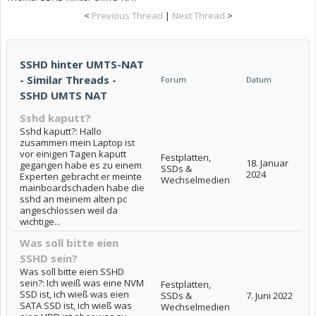
<
Previous Thread
|
Next Thread
>
SSHD hinter UMTS-NAT
- Similar Threads -
Forum
Datum
SSHD UMTS NAT
Sshd kaputt?
Sshd kaputt?: Hallo
zusammen mein Laptop ist
vor einigen Tagen kaputt
Festplatten,
18. Januar
gegangen habe es zu einem
SSDs &
2024
Experten gebracht er meinte
Wechselmedien
mainboardschaden habe die
sshd an meinem alten pc
angeschlossen weil da
wichtige...
Was soll bitte eien
SSHD sein?
Was soll bitte eien SSHD
sein?: Ich weiß was eine NVM
Festplatten,
SSD ist, ich wieß was eien
SSDs &
7. Juni 2022
SATA SSD ist, ich wieß was
Wechselmedien