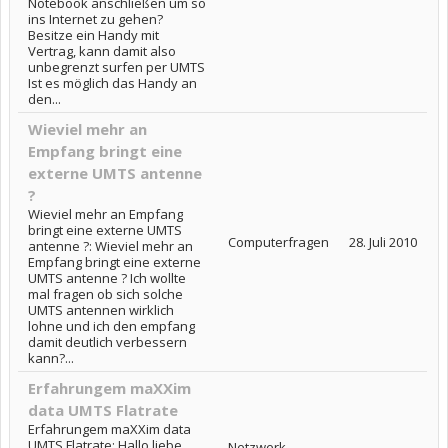
Notebook anschließen um so
ins Internet zu gehen?
Besitze ein Handy mit
Vertrag, kann damit also
unbegrenzt surfen per UMTS
Ist es möglich das Handy an
den...
Wieviel mehr an
Empfang bringt eine
externe UMTS antenne
?
Wieviel mehr an Empfang
bringt eine externe UMTS
Computerfragen
28. Juli 2010
antenne ?: Wieviel mehr an
Empfang bringt eine externe
UMTS antenne ? Ich wollte
mal fragen ob sich solche
UMTS antennen wirklich
lohne und ich den empfang
damit deutlich verbessern
kann?...
Erfahrungem maXXim
data UMTS Flatrate
Erfahrungem maXXim data
UMTS Flatrate: Hallo liebe
Netzwerk-,