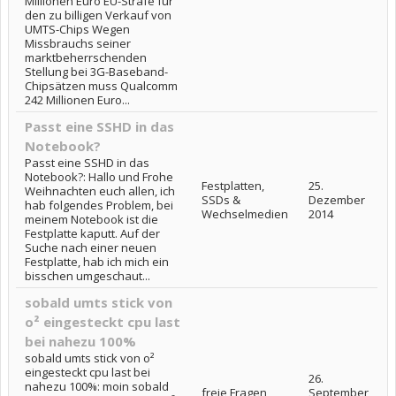
Millionen Euro EU-Strafe für
den zu billigen Verkauf von
UMTS-Chips Wegen
Missbrauchs seiner
marktbeherrschenden
Stellung bei 3G-Baseband-
Chipsätzen muss Qualcomm
242 Millionen Euro...
Passt eine SSHD in das
Notebook?
Passt eine SSHD in das
Notebook?: Hallo und Frohe
Festplatten,
25.
Weihnachten euch allen, ich
SSDs &
Dezember
hab folgendes Problem, bei
Wechselmedien
2014
meinem Notebook ist die
Festplatte kaputt. Auf der
Suche nach einer neuen
Festplatte, hab ich mich ein
bisschen umgeschaut...
sobald umts stick von
o² eingesteckt cpu last
bei nahezu 100%
sobald umts stick von o²
eingesteckt cpu last bei
26.
nahezu 100%: moin sobald
freie Fragen
September