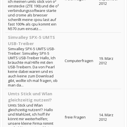
ich meinen umts stick von o²
2012
einstecke (ZTE 190) und die o²
verbindungssoftware starte
und crome als brwoser
schenllt meine cpou last auf
fast 100% als cpu kommt ein
N570 zum einsatz....
Simvalley SPX-5 UMTS
USB-Treiber
Simvalley SPX-5 UMTS USB-
Treiber: Simvalley SPX-5
UMTS USB-Treiber Hallo, Ich
19. März
Computerfragen
bräuchte mal Hilfe mit den
2012
USB-Treibern. Da von Pearl
keine dabei waren und es
auch keine zum Download
gibt, wollte ich mal fragen, ob
man da...
Umts Stick und Wlan
gleichzeitig nutzen!?
Umts Stick und Wlan
gleichzeitig nutzen!?: Hallo
und Mahlzeit, ich hoff ihr
14. März
freie Fragen
könnt mir weiterhelfen;
2012
unsere kleine Firma nimmt