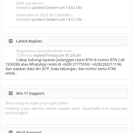
Sieht aus wie ein...
NewsBot
posted
Gestern um 14:52 Uhr
Generative AI 2026: Bröckelndes...
NewsBot
posted
Gestern um 14:12 Uhr
Latest Replies
Bagaimana cara buka Blokir bale...
123tomla
replied
Freitag um 05:29 Uhr
Cukup hubungi layanan pelanggan resmi BTN di nomor BTN Call
1500286 atau WhatsApp resmi di +628137775558 / +6282282211196,
dan siapkan data diri (KTP, buku tabungan, dan nomor kartu ATM)
untuk…
Win 11 Support
She's ready to make your night better
Desktop Icons werden immer wieder weiß, dauerhafte Icon Reparatur
nicht möglich
XboX Support