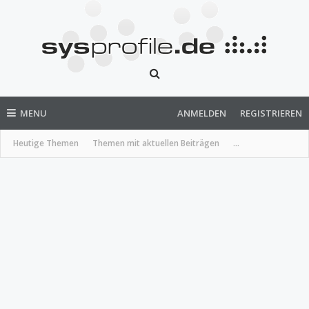
MENU
ANMELDEN
REGISTRIEREN
Heutige Themen
Themen mit aktuellen Beiträgen
...