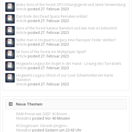
Jedes Sons of the forest GPS-Ortungsgerät und seine Verwendung
Article
posted
27. Februar 2023
Das Ende des Dead Space Remakes erklärt
Article
posted
27. Februar 2023
Sons of the forest katana Standort und wie man es bekommt
Article
posted
27. Februar 2023
Sollte man in Hogwarts Legacy eine Fwooper-Feder stehlen?
Article
posted
27. Februar 2023
Ist Sons of the forest ein Multiplayer-Spiel?
Article
posted
27. Februar 2023
Hogwarts Legacy Ein Vogel in der Hand - Lösung des Türrätsels
Article
posted
27. Februar 2023
Hogwarts Legacy Ghost of our Love Schwimmkerzen Karte
Standort
Article
posted
27. Februar 2023
Neue Themen
RAM-Preise wie 2007: KI-Boom...
NewsBot
posted
Vor 40 Minuten
KI-Diagnosen: Gerade jüngere...
NewsBot
posted
Gestern um 23:43 Uhr