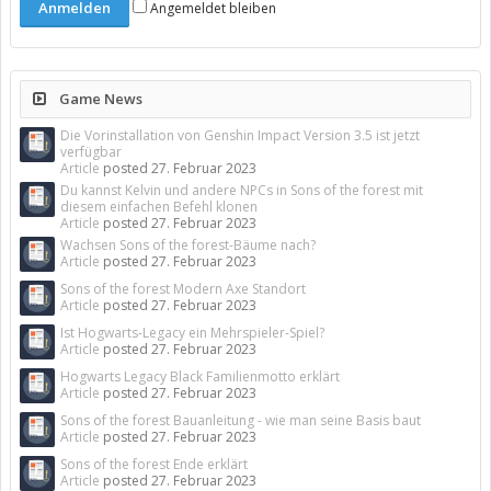
Angemeldet bleiben
Game News
Die Vorinstallation von Genshin Impact Version 3.5 ist jetzt
verfügbar
Article
posted
27. Februar 2023
Du kannst Kelvin und andere NPCs in Sons of the forest mit
diesem einfachen Befehl klonen
Article
posted
27. Februar 2023
Wachsen Sons of the forest-Bäume nach?
Article
posted
27. Februar 2023
Sons of the forest Modern Axe Standort
Article
posted
27. Februar 2023
Ist Hogwarts-Legacy ein Mehrspieler-Spiel?
Article
posted
27. Februar 2023
Hogwarts Legacy Black Familienmotto erklärt
Article
posted
27. Februar 2023
Sons of the forest Bauanleitung - wie man seine Basis baut
Article
posted
27. Februar 2023
Sons of the forest Ende erklärt
Article
posted
27. Februar 2023