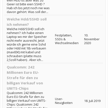
eien HDD ist aber was zu
Geier ist bitte eien SSHD ?
Hab ich bis jetzt noch nie was
davon gehört. Was soll der...
Welche Hdd/SSHD soll
ich nehmen?
Welche Hdd/SSHD soll ich
nehmen?: Ich habe einen
Festplatten,
10.
Laptop wo mir der Speicher
SSDs &
November
nicht mehr ausreicht. Jetzt
Wechselmedien
2020
würde ich gerne eine Sshd
oder Hdd mit 1tb verbauen
(max65€) mit kabel und
schrauben (platte muss
2,5zoll haben) . Aber ich...
Qualcomm: 242
Millionen Euro EU-
Strafe für den zu
billigen Verkauf von
UMTS-Chips
Qualcomm: 242 Millionen
Euro EU-Strafe für den zu
User-
billigen Verkauf von UMTS-
18. Juli 2019
Neuigkeiten
Chips: Qualcomm: 242